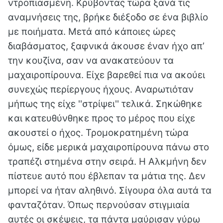
ντροπιασμένη. Κρύβοντας τώρα ξανά τις
αναμνήσεις της, βρήκε διέξοδο σε ένα βιβλίο
με ποιήματα. Μετά από κάποιες ώρες
διαβάσματος, ξαφνικά άκουσε έναν ήχο απ’
την κουζίνα, σαν να ανακατεύουν τα
μαχαιροπίρουνα. Είχε βαρεθεί πια να ακούει
συνεχώς περίεργους ήχους. Αναρωτιόταν
μήπως της είχε ''στρίψει'' τελικά. Σηκώθηκε
και κατευθύνθηκε προς το μέρος που είχε
ακουστεί ο ήχος. Τρομοκρατημένη τώρα
όμως, είδε μερικά μαχαιροπίρουνα πάνω στο
τραπέζι στημένα στην σειρά. Η Αλκμήνη δεν
πίστευε αυτό που έβλεπαν τα μάτια της. Δεν
μπορεί να ήταν αληθινό. Σίγουρα όλα αυτά τα
φανταζόταν. Όπως περνούσαν στιγμιαία
αυτές οι σκέψεις, τα πάντα μαύρισαν γύρω