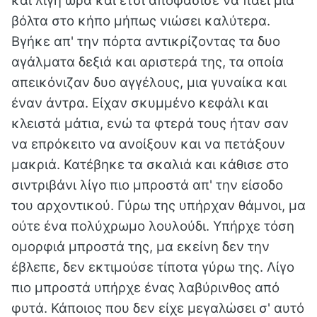
και λίγη ώρα και έτσι αποφάσισε να πάει μια
βόλτα στο κήπο μήπως νιώσει καλύτερα.
Βγήκε απ' την πόρτα αντικρίζοντας τα δυο
αγάλματα δεξιά και αριστερά της, τα οποία
απεικόνιζαν δυο αγγέλους, μια γυναίκα και
έναν άντρα. Είχαν σκυμμένο κεφάλι και
κλειστά μάτια, ενώ τα φτερά τους ήταν σαν
να επρόκειτο να ανοίξουν και να πετάξουν
μακριά. Κατέβηκε τα σκαλιά και κάθισε στο
σιντριβάνι λίγο πιο μπροστά απ' την είσοδο
του αρχοντικού. Γύρω της υπήρχαν θάμνοι, μα
ούτε ένα πολύχρωμο λουλούδι. Υπήρχε τόση
ομορφιά μπροστά της, μα εκείνη δεν την
έβλεπε, δεν εκτιμούσε τίποτα γύρω της. Λίγο
πιο μπροστά υπήρχε ένας λαβύρινθος από
φυτά. Κάποιος που δεν είχε μεγαλώσει σ' αυτό