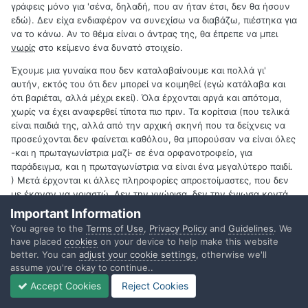
γράφεις μόνο για 'σένα, δηλαδή, που αν ήταν έτσι, δεν θα ήσουν
εδώ). Δεν είχα ενδιαφέρον να συνεχίσω να διαβάζω, πιέστηκα για
να το κάνω. Αν το θέμα είναι ο άντρας της, θα έπρεπε να μπει
νωρίς
στο κείμενο ένα δυνατό στοιχείο.
Έχουμε μια γυναίκα που δεν καταλαβαίνουμε και πολλά γι'
αυτήν, εκτός του ότι δεν μπορεί να κοιμηθεί (εγώ κατάλαβα και
ότι βαριέται, αλλά μέχρι εκεί). Όλα έρχονται αργά και απότομα,
χωρίς να έχει αναφερθεί τίποτα πιο πριν. Τα κορίτσια (που τελικά
είναι παιδιά της, αλλά από την αρχική σκηνή που τα δείχνεις να
προσεύχονται δεν φαίνεται καθόλου, θα μπορούσαν να είναι όλες
-και η πρωταγωνίστρια μαζί- σε ένα ορφανοτροφείο, για
παράδειγμα, και η πρωταγωνίστρια να είναι ένα μεγαλύτερο παιδί.
) Μετά έρχονται κι άλλες πληροφορίες απροετοίμαστες, που δεν
με έκαναν να νοιαστώ. Δεν την γνώρισα, δεν την ένιωσα κοντά
μου. Αυτό είναι το θέμα, να αποφασίσεις από την αρχή ποια είναι
Important Information
η πρωταγωνίστριά σου (και όχι γράφοντας και βλέποντας), ώστε
You agree to the
Terms of Use
,
Privacy Policy
and
Guidelines
. We
να προλάβεις μέσα σε λίγο χώρο να μας την γνωρίσεις κι εμάς,
have placed
cookies
on your device to help make this website
να είναι αληθινός άνθρωπος και όχι επίπεδη.
better. You can
adjust your cookie settings
, otherwise we'll
assume you're okay to continue..
Και επί έξι σελίδες δεν γίνεται τίποτα (ή σχεδόν τίποτα, θα έπρεπε
να δώσεις μεγαλύτερη ένταση στα μικροπράγματα, όπως οι
Accept Cookies
Reject Cookies
ανοιχτές πόρτες και οι σπασμένες γλάστρες, ώστε να μας