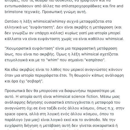
εντυπωσιάσουν από άλλες πιο σπλατεροχοροράδικες και fire and
brimstone τεχνικές. Προσωπική γνώμη αυτή.
Ωστόσο η λέξη whimsical/whimsy συχνά μεταφράζεται στα
ελληνικά ως "ευφάνταστη". Δεν είναι ακριβής η μετάφραση (και
δεν γνωρίζω αν υπάρχει κιόλας) κυρίως γιατί μια ιστορία μπορεί
κάλλιστα να είναι ευφάνταστη χωρίς να είναι καθόλου whimsical.
"Χιουμοριστικά ευφάνταση" είναι μια περιφραστική μετάφραση
ίσως, που είναι πιο ακριβής. Όμως η λέξη whimsical σχετίζεται
ετυμολογικά και με το "whim" που σημαίνει "καπρίτσιο".
Και εδώ ακριβώς είναι το λάθος που μερικοί αναγνώστες κάνουν
όταν μια ιστορία περιγράφεται έτσι. Τη θεωρούν κάπως ανάλαφρη
και άρα όχι "σοβαρή".
Προσωπικά δεν θα μπορούσα να διαφωνήσω περισσότερο με
αυτό. Η ιστορία αυτή είναι whimsical science fiction. Μέσω μιας
ανάλαφρης διήγησης ουσιαστικά επιτυγχάνεται η μεταφορά του
αναγνώστη όχι σε ένα ταξίδι ενός άλλου κόσμου, όπως π.χ. στην
space opera, αλλά στη λογική ενός άλλου κόσμου, όπου το
παράλογο (για μας) είναι λογικό εκεί και το ανάποδο. Με την
ευχάριστη διήγηση η μετάβαση αυτή δεν γίνεται σοκαριστικά ή