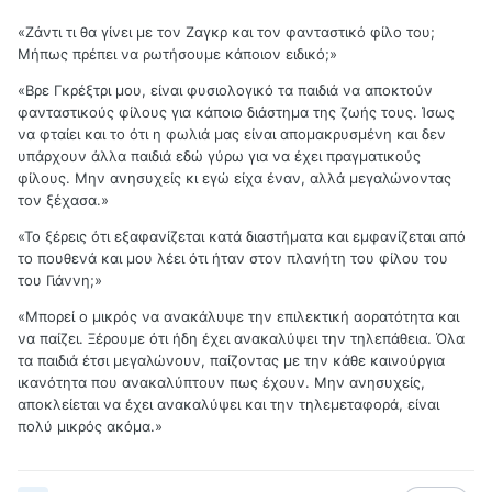
«Ζάντι τι θα γίνει με τον Ζαγκρ και τον φανταστικό φίλο του;
Μήπως πρέπει να ρωτήσουμε κάποιον ειδικό;»
«Βρε Γκρέξτρι μου, είναι φυσιολογικό τα παιδιά να αποκτούν
φανταστικούς φίλους για κάποιο διάστημα της ζωής τους. Ίσως
να φταίει και το ότι η φωλιά μας είναι απομακρυσμένη και δεν
υπάρχουν άλλα παιδιά εδώ γύρω για να έχει πραγματικούς
φίλους. Μην ανησυχείς κι εγώ είχα έναν, αλλά μεγαλώνοντας
τον ξέχασα.»
«Το ξέρεις ότι εξαφανίζεται κατά διαστήματα και εμφανίζεται από
το πουθενά και μου λέει ότι ήταν στον πλανήτη του φίλου του
του Γιάννη;»
«Μπορεί ο μικρός να ανακάλυψε την επιλεκτική αορατότητα και
να παίζει. Ξέρουμε ότι ήδη έχει ανακαλύψει την τηλεπάθεια. Όλα
τα παιδιά έτσι μεγαλώνουν, παίζοντας με την κάθε καινούργια
ικανότητα που ανακαλύπτουν πως έχουν. Μην ανησυχείς,
αποκλείεται να έχει ανακαλύψει και την τηλεμεταφορά, είναι
πολύ μικρός ακόμα.»