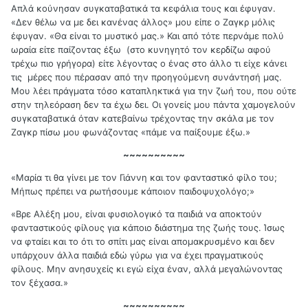
Απλά κούνησαν συγκαταβατικά τα κεφάλια τους και έφυγαν.
«Δεν θέλω να με δει κανένας άλλος» μου είπε ο Zαγκρ μόλις
έφυγαν. «Θα είναι το μυστικό μας.» Και από τότε περνάμε πολύ
ωραία είτε παίζοντας έξω (στο κυνηγητό τον κερδίζω αφού
τρέχω πιο γρήγορα) είτε λέγοντας ο ένας στο άλλο τι είχε κάνει
τις μέρες που πέρασαν από την προηγούμενη συνάντησή μας.
Μου λέει πράγματα τόσο καταπληκτικά για την ζωή του, που ούτε
στην τηλεόραση δεν τα έχω δει. Οι γονείς μου πάντα χαμογελούν
συγκαταβατικά όταν κατεβαίνω τρέχοντας την σκάλα με τον
Ζαγκρ πίσω μου φωνάζοντας «πάμε να παίξουμε έξω.»
~~~~~~~~~~
«Μαρία τι θα γίνει με τον Γιάννη και τον φανταστικό φίλο του;
Μήπως πρέπει να ρωτήσουμε κάποιον παιδοψυχολόγο;»
«Βρε Αλέξη μου, είναι φυσιολογικό τα παιδιά να αποκτούν
φανταστικούς φίλους για κάποιο διάστημα της ζωής τους. Ίσως
να φταίει και το ότι το σπίτι μας είναι απομακρυσμένο και δεν
υπάρχουν άλλα παιδιά εδώ γύρω για να έχει πραγματικούς
φίλους. Μην ανησυχείς κι εγώ είχα έναν, αλλά μεγαλώνοντας
τον ξέχασα.»
~~~~~~~~~~