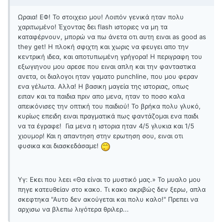
Ωραια! ΕΦ! Το στοιχειο μου! Λοιπόν γενικά ηταν πολυ
χαριτωμένο! Έχοντας δει flash ιστοριες να μη τα
καταφέρνουν, μπορώ να πω άνετα οτι αυτη ειναι as good as
they get! Η πλοκή σφιχτη και χωρις να φευγει απο την
κεντρική ιδεα, και αποτυπωμένη γρήγορα! Η περιγραφη του
εξωγιηνου μου αρεσε που ειναι απλη και την φανταστικα
ανετα, οι διαλογοι ηταν γαματο punchline, που μου φεραν
ενα γέλωτα. Αλλα! Η βασικη μαγεία της ιστοριας, οπως
ειπαν και τα παιδια πριν απο μενα, ηταν το ποσο καλα
απεικόνισες την οπτική του παιδιού! Το βρήκα πολυ γλυκό,
κυρίως επειδη ειναι πραγματικά πως φαντάζομαι ενα παιδι
να τα έγραφε! Για μενα η ιστορια ηταν 4/5 γλυκια και 1/5
χιουμορ! Και η απαντηση στην ερωτηση σου, ειναι οτι
φυσικα και διασκεδάσαμε!
Υγ: Εκει που λεει
«Θα είναι το μυστικό μας.» Το μυαλο μου
πηγε κατευθείαν στο κακο. Τι κακο ακριβώς δεν ξερω, απλα
σκεφτηκα "Αυτο δεν ακούγεται και πολυ καλο!" Πρεπει να
αρχισω να βλεπω λιγότερα θριλερ...