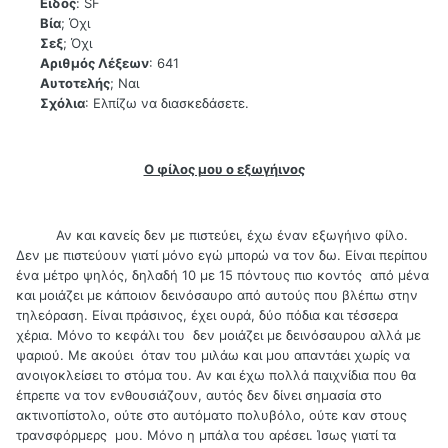
Είδος
: SF
Βία
; Όχι
Σεξ
; Όχι
Αριθμός Λέξεων
: 641
Αυτοτελής
; Ναι
Σχόλια
: Ελπίζω να διασκεδάσετε.
Ο φίλος μου ο εξωγήινος
Αν και κανείς δεν με πιστεύει, έχω έναν εξωγήινο φίλο.
Δεν με πιστεύουν γιατί μόνο εγώ μπορώ να τον δω. Είναι περίπου
ένα μέτρο ψηλός, δηλαδή 10 με 15 πόντους πιο κοντός από μένα
και μοιάζει με κάποιον δεινόσαυρο από αυτούς που βλέπω στην
τηλεόραση. Είναι πράσινος, έχει ουρά, δύο πόδια και τέσσερα
χέρια. Μόνο το κεφάλι του δεν μοιάζει με δεινόσαυρου αλλά με
ψαριού. Με ακούει όταν του μιλάω και μου απαντάει χωρίς να
ανοιγοκλείσει το στόμα του. Αν και έχω πολλά παιχνίδια που θα
έπρεπε να τον ενθουσιάζουν, αυτός δεν δίνει σημασία στο
ακτινοπίστολο, ούτε στο αυτόματο πολυβόλο, ούτε καν στους
τρανσφόρμερς μου. Μόνο η μπάλα του αρέσει. Ίσως γιατί τα