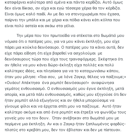
καταφέρνει καλύτερα από εμένα και πάντα κερδίζει. Αυτό όμως
δεν είναι δίκαιο, αν είχα και εγώ τέσσερα χέρια θα τον κέρδιζα.
Είναι όμως καλό παιδί. Αν με δει να στενοχωριέμαι που έχασα,
παίρνει την μπάλα και με χέρια και πόδια κάνει κάτι κόλπα που
είναι πολύ αστεία και σκάω στα γέλια.
Την μέρα που τον πρωτοείδα να στέκεται στο δωμάτιό μου
νόμισα ότι ο πατέρας μου, για να μου κάνει έκπληξη, μου είχε
πάρει μια κούκλα δεινόσαυρο. Ο πατέρας μου τα κάνει αυτά, δεν
είχε πάρει είδηση ότι είχα βαρεθεί να ασχολούμαι με
δεινόσαυρους τώρα που είχα τους τρανσφόρμερς. Σκέφτηκα ότι
αν ήθελε να μου κάνει δώρο-έκληξη είχα πολλές και πολύ
καλύτερες ιδέες, και πλησίασα για να το καταχωνιάσω κάπου,
όταν μου μίλησε: «Γεια σου, με λένε Ζαγκρ, θέλεις να παίξουμε;»
«Ουάου! Απέκτησα ένα ρομπότ δεινόσαυρο!» αναφώνησα
γεμάτος ενθουσιασμό. Ο ενθουσιασμός μου έγινε έκπληξη, μετά
απορία, και μετά πάλι ενθουσιασμός, καθώς μου εξηγούσε ότι δεν
ήταν ρομπότ αλλά εξωγήινος και αν ήθελα μπορούσαμε να
γίνουμε φίλοι και να έρχεται σπίτι μου να παίζουμε. Αυτό ήταν
καλύτερο ακόμα και από ένα ρομπότ και έτρεξα να φωνάξω τους
γονείς μου να τον δουν. Όταν ανέβηκαν στο δωμάτιό μου με
περίμενε μια έκπληξη. Αν και ο Ζαγκρ ήταν ξαπλωμένος φαρδύς-
πλατύς στο κρεβάτι μου, δεν τον έβλεπαν και δεν με πίστευαν.