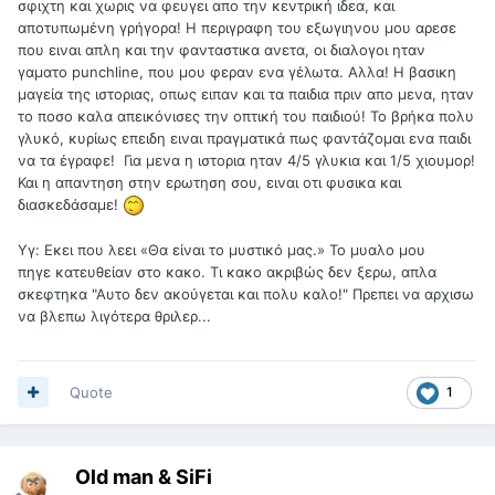
σφιχτη και χωρις να φευγει απο την κεντρική ιδεα, και
αποτυπωμένη γρήγορα! Η περιγραφη του εξωγιηνου μου αρεσε
που ειναι απλη και την φανταστικα ανετα, οι διαλογοι ηταν
γαματο punchline, που μου φεραν ενα γέλωτα. Αλλα! Η βασικη
μαγεία της ιστοριας, οπως ειπαν και τα παιδια πριν απο μενα, ηταν
το ποσο καλα απεικόνισες την οπτική του παιδιού! Το βρήκα πολυ
γλυκό, κυρίως επειδη ειναι πραγματικά πως φαντάζομαι ενα παιδι
να τα έγραφε! Για μενα η ιστορια ηταν 4/5 γλυκια και 1/5 χιουμορ!
Και η απαντηση στην ερωτηση σου, ειναι οτι φυσικα και
διασκεδάσαμε!
Υγ: Εκει που λεει
«Θα είναι το μυστικό μας.» Το μυαλο μου
πηγε κατευθείαν στο κακο. Τι κακο ακριβώς δεν ξερω, απλα
σκεφτηκα "Αυτο δεν ακούγεται και πολυ καλο!" Πρεπει να αρχισω
να βλεπω λιγότερα θριλερ...
Quote
1
Old man & SiFi