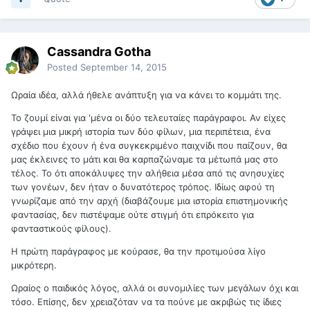
Cassandra Gotha
Posted
September 14, 2015
Ωραία ιδέα, αλλά ήθελε ανάπτυξη για να κάνει το κομμάτι της.
Το ζουμί είναι για 'μένα οι δύο τελευταίες παράγραφοι. Αν είχες
γράψει μια μικρή ιστορία των δύο φίλων, μια περιπέτεια, ένα
σχέδιο που έχουν ή ένα συγκεκριμένο παιχνίδι που παίζουν, θα
μας έκλεινες το μάτι και θα καρπαζώναμε τα μέτωπά μας στο
τέλος. Το ότι αποκάλυψες την αλήθεια μέσα από τις ανησυχίες
των γονέων, δεν ήταν ο δυνατότερος τρόπος. Ιδίως αφού τη
γνωρίζαμε από την αρχή (διαβάζουμε μια ιστορία επιστημονικής
φαντασίας, δεν πιστέψαμε ούτε στιγμή ότι επρόκειτο για
φανταστικούς φίλους).
Η πρώτη παράγραφος με κούρασε, θα την προτιμούσα λίγο
μικρότερη.
Ωραίος ο παιδικός λόγος, αλλά οι συνομιλίες των μεγάλων όχι και
τόσο. Επίσης, δεν χρειαζόταν να τα πούνε με ακριβώς τις ίδιες