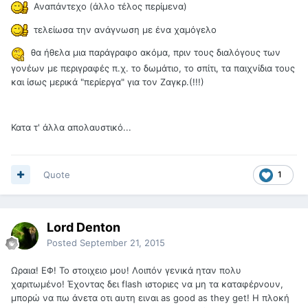
Αναπάντεχο (άλλο τέλος περίμενα)
τελείωσα την ανάγνωση με ένα χαμόγελο
θα ήθελα μια παράγραφο ακόμα, πριν τους διαλόγους των
γονέων με περιγραφές π.χ. το δωμάτιο, το σπίτι, τα παιχνίδια τους
και ίσως μερικά "περίεργα" για τον Ζαγκρ.(!!!)
Κατα τ' άλλα απολαυστικό...
Quote
1
Lord Denton
Posted
September 21, 2015
Ωραια! ΕΦ! Το στοιχειο μου! Λοιπόν γενικά ηταν πολυ
χαριτωμένο! Έχοντας δει flash ιστοριες να μη τα καταφέρνουν,
μπορώ να πω άνετα οτι αυτη ειναι as good as they get! Η πλοκή