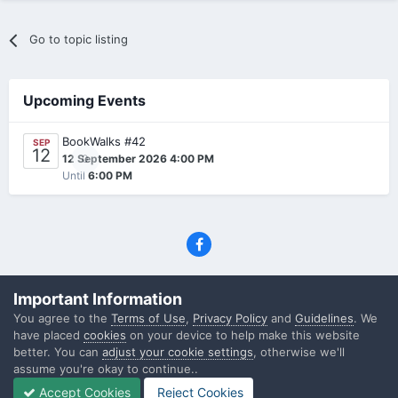
Go to topic listing
Upcoming Events
BookWalks #42
SEP
12
0
12 September 2026 4:00 PM
Until
6:00 PM
Privacy Policy
Contact Us
Cookies
Important Information
(C) SFF.gr, All rights reserved
You agree to the
Terms of Use
,
Privacy Policy
and
Guidelines
. We
Powered by Invision Community
have placed
cookies
on your device to help make this website
better. You can
adjust your cookie settings
, otherwise we'll
assume you're okay to continue..
Accept Cookies
Reject Cookies