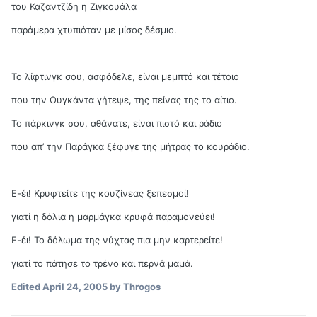
του Καζαντζίδη η Ζιγκουάλα
παράμερα χτυπιόταν με μίσος δέσμιο.
Το λίφτινγκ σου, ασφόδελε, είναι μεμπτό και τέτοιο
που την Ουγκάντα γήτεψε, της πείνας της το αίτιο.
Το πάρκινγκ σου, αθάνατε, είναι πιστό και ράδιο
που απ’ την Παράγκα ξέφυγε της μήτρας το κουράδιο.
Ε-έι! Κρυφτείτε της κουζίνεας ξεπεσμοί!
γιατί η δόλια η μαρμάγκα κρυφά παραμονεύει!
Ε-έι! Το δόλωμα της νύχτας πια μην καρτερείτε!
γιατί το πάτησε το τρένο και περνά μαμά.
Edited
April 24, 2005
by Throgos