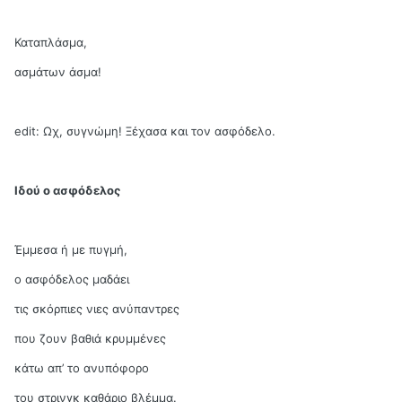
Καταπλάσμα,
ασμάτων άσμα!
edit: Ωχ, συγνώμη! Ξέχασα και τον ασφόδελο.
Ιδού ο ασφόδελος
Έμμεσα ή με πυγμή,
ο ασφόδελος μαδάει
τις σκόρπιες νιες ανύπαντρες
που ζουν βαθιά κρυμμένες
κάτω απ’ το ανυπόφορο
του στρινγκ καθάριο βλέμμα.