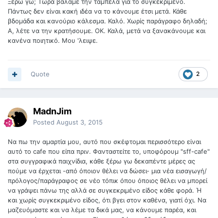
Ξέρω γω; Τώρα βάλαμε την ταμπέλα για το συγκεκριμένο.
Πάντως δεν είναι κακή ιδέα να το κάνουμε έτσι μετά. Κάθε
βδομάδα και κανούριο κάλεσμα. Καλό. Χωρίς παράγραφο δηλαδή;
Α, λέτε να την κρατήσουμε. ΟΚ. Καλά, μετά να ξανακάνουμε και
κανένα ποιητικό. Μου 'λειψε.
Quote
2
MadnJim
Posted
August 3, 2015
Να πω την αμαρτία μου, αυτό που σκέφτομαι περισσότερο είναι
αυτό το cafe που είπα πριν. Φανταστείτε το, υποφόρουμ "sff-cafe"
στα συγγραφικά παιχνίδια, κάθε ξέρω γω δεκαπέντε μέρες ας
πούμε να έρχεται -από όποιον θέλει να δώσει- μια νέα εισαγωγή/
πρόλογος/παράγραφος σε νέο τόπικ όπου όποιος θέλει να μπορεί
να γράψει πάνω της αλλά σε συγκεκριμένο είδος κάθε φορά. Ή
και χωρίς συγκεκριμένο είδος, ότι βγει στον καθένα, γιατί όχι. Να
μαζευόμαστε και να λέμε τα δικά μας, να κάνουμε παρέα, και