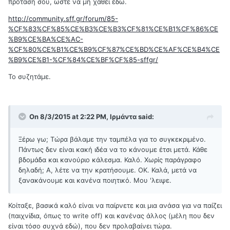
πρότασή σου, ώστε να μη χαθεί εδώ.
http://community.sff.gr/forum/85-
%CF%83%CF%85%CE%B3%CE%B3%CF%81%CE%B1%CF%86%CE
%B9%CE%BA%CE%AC-
%CF%80%CE%B1%CE%B9%CF%87%CE%BD%CE%AF%CE%B4%CE
%B9%CE%B1-%CF%84%CE%BF%CF%85-sffgr/
Το συζητάμε.
On 8/3/2015 at 2:22 PM, Ιρμάντα said:
Ξέρω γω; Τώρα βάλαμε την ταμπέλα για το συγκεκριμένο.
Πάντως δεν είναι κακή ιδέα να το κάνουμε έτσι μετά. Κάθε
βδομάδα και κανούριο κάλεσμα. Καλό. Χωρίς παράγραφο
δηλαδή; Α, λέτε να την κρατήσουμε. ΟΚ. Καλά, μετά να
ξανακάνουμε και κανένα ποιητικό. Μου 'λειψε.
Κοίταξε, βασικά καλό είναι να παίρνετε και μια ανάσα για να παίζει
(παιχνίδια, όπως το write off) και κανένας άλλος (μέλη που δεν
είναι τόσο συχνά εδώ), που δεν προλαβαίνει τώρα.