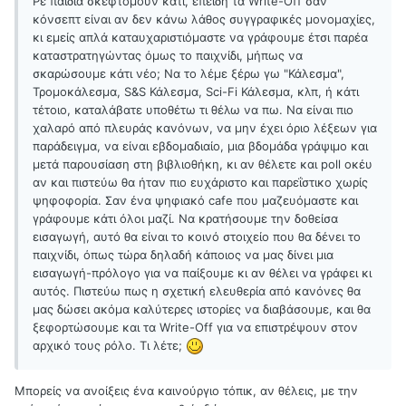
Ρε παιδιά σκεφτόμουν κάτι, επειδή τα Write-Off σαν
κόνσεπτ είναι αν δεν κάνω λάθος συγγραφικές μονομαχίες,
κι εμείς απλά καταυχαριστιόμαστε να γράφουμε έτσι παρέα
καταστρατηγώντας όμως το παιχνίδι, μήπως να
σκαρώσουμε κάτι νέο; Να το λέμε ξέρω γω "Κάλεσμα",
Τρομοκάλεσμα, S&S Κάλεσμα, Sci-Fi Κάλεσμα, κλπ, ή κάτι
τέτοιο, καταλάβατε υποθέτω τι θέλω να πω. Να είναι πιο
χαλαρό από πλευράς κανόνων, να μην έχει όριο λέξεων για
παράδειγμα, να είναι εβδομαδιαίο, μια βδομάδα γράψιμο και
μετά παρουσίαση στη βιβλιοθήκη, κι αν θέλετε και poll οκέυ
αν και πιστεύω θα ήταν πιο ευχάριστο και παρεΐστικο χωρίς
ψηφοφορία. Σαν ένα ψηφιακό cafe που μαζευόμαστε και
γράφουμε κάτι όλοι μαζί. Να κρατήσουμε την δοθείσα
εισαγωγή, αυτό θα είναι το κοινό στοιχείο που θα δένει το
παιχνίδι, όπως τώρα δηλαδή κάποιος να μας δίνει μια
εισαγωγή-πρόλογο για να παίξουμε κι αν θέλει να γράφει κι
αυτός. Πιστεύω πως η σχετική ελευθερία από κανόνες θα
μας δώσει ακόμα καλύτερες ιστορίες να διαβάσουμε, και θα
ξεφορτώσουμε και τα Write-Off για να επιστρέψουν στον
αρχικό τους ρόλο. Τι λέτε;
Μπορείς να ανοίξεις ένα καινούργιο τόπικ, αν θέλεις, με την