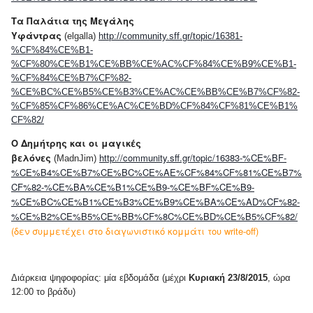
Τα Παλάτια της Μεγάλης
Υφάντρας
(elgalla)
http://community.sff.gr/topic/16381-
%CF%84%CE%B1-
%CF%80%CE%B1%CE%BB%CE%AC%CF%84%CE%B9%CE%B1-
%CF%84%CE%B7%CF%82-
%CE%BC%CE%B5%CE%B3%CE%AC%CE%BB%CE%B7%CF%82-
%CF%85%CF%86%CE%AC%CE%BD%CF%84%CF%81%CE%B1%
CF%82/
Ο Δημήτρης και οι μαγικές
βελόνες
http://community.sff.gr/topic/16383-%CE%BF-
(MadnJim)
%CE%B4%CE%B7%CE%BC%CE%AE%CF%84%CF%81%CE%B7%
CF%82-%CE%BA%CE%B1%CE%B9-%CE%BF%CE%B9-
%CE%BC%CE%B1%CE%B3%CE%B9%CE%BA%CE%AD%CF%82-
%CE%B2%CE%B5%CE%BB%CF%8C%CE%BD%CE%B5%CF%82/
(δεν συμμετέχει στο διαγωνιστικό κομμάτι του write-off)
Διάρκεια ψηφοφορίας: μία εβδομάδα (μέχρι
Κυριακή 23/8/2015
, ώρα
12:00 το βράδυ)