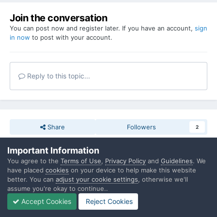
Join the conversation
You can post now and register later. If you have an account,
sign
in now
to post with your account.
Reply to this topic...
Share
Followers
2
Important Information
You agree to the
Terms of Use
,
Privacy Policy
and
Guidelines
. We
Go to topic listing
have placed
cookies
on your device to help make this website
better. You can
adjust your cookie settings
, otherwise we'll
assume you're okay to continue..
Accept Cookies
Reject Cookies