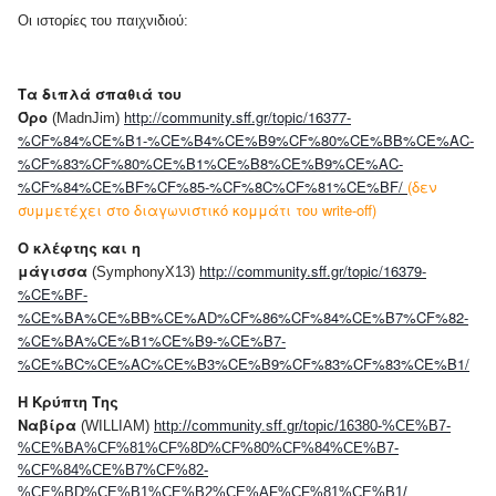
Οι ιστορίες του παιχνιδιού:
Τα διπλά σπαθιά του
Όρο
http://community.sff.gr/topic/16377-
(MadnJim)
%CF%84%CE%B1-%CE%B4%CE%B9%CF%80%CE%BB%CE%AC-
%CF%83%CF%80%CE%B1%CE%B8%CE%B9%CE%AC-
%CF%84%CE%BF%CF%85-%CF%8C%CF%81%CE%BF/
(δεν
συμμετέχει στο διαγωνιστικό κομμάτι του write-off)
Ο κλέφτης και η
μάγισσα
http://community.sff.gr/topic/16379-
(SymphonyX13)
%CE%BF-
%CE%BA%CE%BB%CE%AD%CF%86%CF%84%CE%B7%CF%82-
%CE%BA%CE%B1%CE%B9-%CE%B7-
%CE%BC%CE%AC%CE%B3%CE%B9%CF%83%CF%83%CE%B1/
Η Κρύπτη Της
Ναβίρα
(WILLIAM)
http://community.sff.gr/topic/16380-%CE%B7-
%CE%BA%CF%81%CF%8D%CF%80%CF%84%CE%B7-
%CF%84%CE%B7%CF%82-
%CE%BD%CE%B1%CE%B2%CE%AF%CF%81%CE%B1/