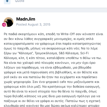
Quote
MadnJim
Posted
August 3, 2015
Ρε παιδιά σκεφτόμουν κάτι, επειδή τα Write-Off σαν κόνσεπτ είναι
αν δεν κάνω λάθος συγγραφικές μονομαχίες, κι εμείς απλά
καταυχαριστιόμαστε να γράφουμε έτσι παρέα καταστρατηγώντας
όμως το παιχνίδι, μήπως να σκαρώσουμε κάτι νέο; Να το λέμε
ξέρω γω "Κάλεσμα", Τρομοκάλεσμα, S&S Κάλεσμα, Sci-Fi
Κάλεσμα, κλπ, ή κάτι τέτοιο, καταλάβατε υποθέτω τι θέλω να πω.
Να είναι πιο χαλαρό από πλευράς κανόνων, να μην έχει όριο
λέξεων για παράδειγμα, να είναι εβδομαδιαίο, μια βδομάδα
γράψιμο και μετά παρουσίαση στη βιβλιοθήκη, κι αν θέλετε και
poll οκέυ αν και πιστεύω θα ήταν πιο ευχάριστο και παρεΐστικο
χωρίς ψηφοφορία. Σαν ένα ψηφιακό cafe που μαζευόμαστε και
γράφουμε κάτι όλοι μαζί. Να κρατήσουμε την δοθείσα εισαγωγή,
αυτό θα είναι το κοινό στοιχείο που θα δένει το παιχνίδι, όπως
τώρα δηλαδή κάποιος να μας δίνει μια εισαγωγή-πρόλογο για να
παίξουμε κι αν θέλει να γράφει κι αυτός. Πιστεύω πως η σχετική
ελευθερία από κανόνες θα μας δώσει ακόμα καλύτερες ιστορίες