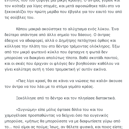
έντονος που του ξέφυγε μια μικρή κραυγή. Ο άντρας γύρισε και
τον κοίταξε για λίγες στιγμές, και μετά αφοσιώθηκε πάλι στο να
ξεκοκαλίζει την πρώτη μερίδα που έβγαλε για τον εαυτό του από
τις σούβλες του.
Κάπου μακριά ακούστηκε το αλύχτισμα ενός λύκου. Ένα
δεύτερο απάντησε από άλλο σημείο του δάσους. Ο άντρας
έδειχνε να αδιαφορεί, αλλά ο Δημήτρης πετάχτηκε όρθιος και
κόλλησε την πλάτη του στο δέντρο τρέμοντας ολόκληρος. Έξω
από τον μικρό φωτεινό κύκλο που έφτιαχνε η φωτιά δεν
μπορούσε να διακρίνει απολύτως τίποτα. Βαθύ σκοτάδι παντού,
και οι σκιές που έριχναν οι φλόγες δεν βοηθούσαν καθόλου να
γίνει καλύτερη αυτή η τόσο τρομακτική γι' αυτόν εικόνα.
«Πιες λίγο κρασί, θα σε κάνει να νιώσεις πιο καλά» άκουσε
τον άντρα να του λέει με το στόμα γεμάτο κρέας.
Ξεκόλλησε από το δέντρο και τον πλησίασε διστακτικά.
«Συγνώμη» είπε μόλις έφτασε δίπλα του και του
χαμογέλασε προσπαθώντας να δείχνει όσο πιο ευγενικός
μπορούσε, «μήπως θα μπορούσατε να με διαφωτίσετε γύρω από
το... πού είμαι ας πούμε; Ίσως, αν θέλετε φυσικά, και ποιος είστε;