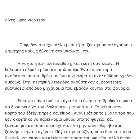
Λίγες ώρες νωρίτερα...
«Ουφ, δεν αντέχω άλλο μ' αυτή τη ζέστη» μονολογούσε ο
Δημήτρης καθώς έβγαινε στο μπαλκόνι του.
Η νύχτα ήταν πεντακάθαρη, και ζεστή σαν καμίνι. Η
Καλαμάτα έβραζε μέσα στο καλοκαίρι. Ένα κορνάρισμα
ακούστηκε από το δρόμο κι ένα σιχτίρισμα το ακολούθησε σχεδόν
αμέσως. Στην κεντρική λεωφόρο ακούστηκαν οι βροντερές
εξατμίσεις από δύο μηχανάκια που έβαζαν κόντρα στα φανάρια.
Έσκυψε πάνω από το κάγκελο κι άφησε το βραδινό αεράκι
να δροσίσει λίγο τον ιδρώτα στο μέτωπό του. Το ρολόι στον
καρπό του έδειχνε τρεις και είκοσι. Αναθεμάτισε το μυαλό του που
δεν σκέφτηκε να πάρει καμιά μπύρα από το ψυγείο, και
ξαναμπήκε στο σπίτι προσέχοντας να μην κάνει θόρυβο και
ξυπνήσει την οικογένεια. Πήγε στην κουζίνα, πήρε δυο κουτάκια
Άμστελ, και έκανε να κλείσει την πόρτα του ψυγείου αλλά έπεσε