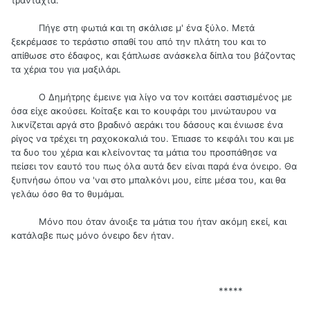
τρανταχτά.
Πήγε στη φωτιά και τη σκάλισε μ' ένα ξύλο. Μετά
ξεκρέμασε το τεράστιο σπαθί του από την πλάτη του και το
απίθωσε στο έδαφος, και ξάπλωσε ανάσκελα δίπλα του βάζοντας
τα χέρια του για μαξιλάρι.
Ο Δημήτρης έμεινε για λίγο να τον κοιτάει σαστισμένος με
όσα είχε ακούσει. Κοίταξε και το κουφάρι του μινώταυρου να
λικνίζεται αργά στο βραδινό αεράκι του δάσους και ένιωσε ένα
ρίγος να τρέχει τη ραχοκοκαλιά του. Έπιασε το κεφάλι του και με
τα δυο του χέρια και κλείνοντας τα μάτια του προσπάθησε να
πείσει τον εαυτό του πως όλα αυτά δεν είναι παρά ένα όνειρο. Θα
ξυπνήσω όπου να 'ναι στο μπαλκόνι μου, είπε μέσα του, και θα
γελάω όσο θα το θυμάμαι.
Μόνο που όταν άνοιξε τα μάτια του ήταν ακόμη εκεί, και
κατάλαβε πως μόνο όνειρο δεν ήταν.
*****