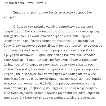
Και-και τι είναι...ήταν, αυτό;»
Σήκωσε το χέρι του και έδειξε το άψυχο κρεμασμένο
κουφάρι.
Ο άντρας τον κοίταξε για λίγο μασουλώντας, και μετά
άφησε τη σούβλα και σκούπισε το στόμα του με την ανάστροφη
του χεριού του. Σήκωσε ένα άλλο φλασκί και ήπιε μερικές
μεγάλες γουλιές. Ξανασκούπισε το στόμα του και άφησε ένα
δυνατό σαν κεραυνό ρέψιμο. Ένας ήχος σαν τρεχαλητό ερχόμενο
από έναν θάμνο λίγο πιο πέρα μαρτύρησε ότι κάτι τρόμαξε κι
έφυγε του σκοτωμού. Σηκώθηκε όρθιος και στάθηκε μπροστά
στον Δημήτρη. Τώρα, ο Δημήτρης δεν είναι κάνας μικρόσωμος
άνθρωπος, αλλά μπροστά στον μπρατσαρά τύπο έδειχνε σαν
παιδάκι που μόλις τέλειωσε το δημοτικό. Του έριχνε χαλαρά ένα
κεφάλι, και οι φαρδιές του πλάτες ήταν διπλάσιες απ' τις δικές
του. Η εικόνα του ήταν συνηθισμένη για τον Δημήτρη, του θύμιζε
τα κόμικ του Κόναν που διάβαζε από μικρός φανατικά, και τις
τόσες ταινίες με βάρβαρους που είχε δει. Η μόνη διαφορά ήταν
πως τώρα είχε έναν τέτοιο βάρβαρο με σάρκα και οστά μπροστά
του, κι αυτό κάπου τον έκανε να αισθάνεται λίγο στενόχωρα.