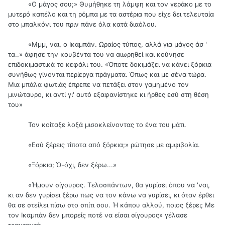
«Ο μάγος σου;» Θυμήθηκε τη λάμψη και τον γεράκο με το
μυτερό καπέλο και τη ρόμπα με τα αστέρια που είχε δει τελευταία
στο μπαλκόνι του πριν πάνε όλα κατά διαόλου.
«Μμμ, ναι, ο Ικαμπάν. Ωραίος τύπος, αλλά για μάγος άσ '
τα..» άφησε την κουβέντα του να αιωρηθεί και κούνησε
επιδοκιμαστικά το κεφάλι του. «Όποτε δοκιμάζει να κάνει ξόρκια
συνήθως γίνονται περίεργα πράγματα. Όπως και με σένα τώρα.
Μια μπάλα φωτιάς έπρεπε να πετάξει στον γαμημένο τον
μινώταυρο, κι αντί γι' αυτό εξαφανίστηκε κι ήρθες εσύ στη θέση
του»
Τον κοίταξε λοξά μισοκλείνοντας το ένα του μάτι.
«Εσύ ξέρεις τίποτα από ξόρκια;» ρώτησε με αμφιβολία.
«Ξόρκια; Ό-όχι, δεν ξέρω...»
«Ήμουν σίγουρος. Τελοσπάντων, θα γυρίσει όπου να 'ναι,
κι αν δεν γυρίσει ξέρω πως να τον κάνω να γυρίσει, κι όταν έρθει
θα σε στείλει πίσω στο σπίτι σου. Ή κάπου αλλού, ποιος ξέρει; Με
τον Ικαμπάν δεν μπορείς ποτέ να είσαι σίγουρος» γέλασε