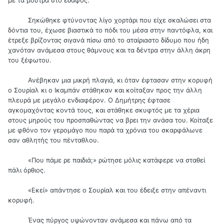
με τα μούτρα στο έδαφος.
Σηκώθηκε φτύνοντας λίγο χορτάρι που είχε σκαλώσει στα
δόντια του, έχωσε βιαστικά το πόδι του μέσα στην παντόφλα, και
έτρεξε βρίζοντας σιγανά πίσω από το αταίριαστο δίδυμο που ήδη
χανόταν ανάμεσα στους θάμνους και τα δέντρα στην άλλη άκρη
του ξέφωτου.
Ανέβηκαν μια μικρή πλαγιά, κι όταν έφτασαν στην κορυφή
ο Σουρίαλ κι ο Ικαμπάν στάθηκαν και κοίταξαν προς την άλλη
πλευρά με μεγάλο ενδιαφέρον. Ο Δημήτρης έφτασε
αγκομαχόντας κοντά τους, και στάθηκε σκυφτός με τα χέρια
στους μηρούς του προσπαθώντας να βρει την ανάσα του. Κοίταξε
με φθόνο τον γερομάγο που παρά τα χρόνια του σκαρφάλωνε
σαν αθλητής του πένταθλου.
«Που πάμε ρε παιδιά;» ρώτησε μόλις κατάφερε να σταθεί
πάλι όρθιος.
«Εκεί» απάντησε ο Σουρίαλ και του έδειξε στην απέναντι
κορυφή.
Ένας πύργος υψώνονταν ανάμεσα και πάνω από τα