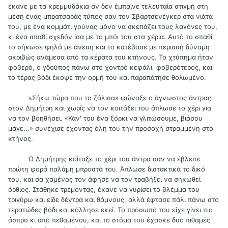
έκανε με τα κρεμμυδάκια αν δεν έμπαινε τελευταία στιγμή στη
μέση ένας μπρατσαράς τύπος σαν τον Σβαρτσενέγκερ στα νιάτα
του, με ένα κομμάτι γούνας μόνο να σκεπάζει τους λαγόνες του,
κι ένα σπαθί σχεδόν ίσα με το μπόι του στα χέρια. Αυτό το σπαθί
το σήκωσε ψηλά με άνεση και το κατέβασε με περισσή δύναμη
ακριβώς ανάμεσα από τα κέρατα του κτήνους. Το χτύπημα ήταν
φοβερό, ο γδούπος πάνω στο χοντρό κεφάλι φοβερότερος, και
το τέρας βόδι έκοψε την ορμή του και παραπάτησε θολωμένο.
«Σήκω τώρα που το ζάλισα» φώναξε ο άγνωστος άντρας
στον Δημήτρη και χωρίς να τον κοιτάξει του άπλωσε το χέρι για
να τον βοηθήσει. «Κάν' του ένα ξόρκι να γλιτώσουμε, βιάσου
μάγε...» συνέχισε έχοντας όλη του την προσοχή στραμμένη στο
κτήνος.
Ο Δημήτρης κοίταξε το χέρι του άντρα σαν να έβλεπε
πρώτη φορά παλάμη μπροστά του. Άπλωσε διστακτικά το δικό
του, και σα χαμένος τον άφησε να τον τραβήξει να σηκωθεί
όρθιος. Στάθηκε τρέμοντας, έκανε να γυρίσει το βλέμμα του
τριγύρω και είδε δέντρα και θάμνους, αλλά έφτασε πάλι πάνω στο
τερατώδες βόδι και κόλλησε εκεί. Το πρόσωπό του είχε γίνει πιο
άσπρο κι από πεθαμένου, και το στόμα του έχασκε δυο πιθαμές