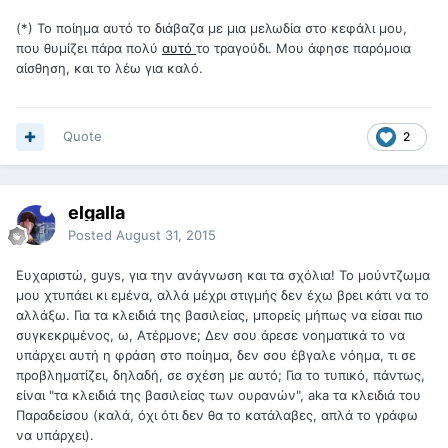
(*) Το ποίημα αυτό το διάβαζα με μια μελωδία στο κεφάλι μου,
που θυμίζει πάρα πολύ
αυτό
το τραγούδι. Μου άφησε παρόμοια
αίσθηση, και το λέω για καλό.
Quote
2
elgalla
Posted
August 31, 2015
Ευχαριστώ, guys, για την ανάγνωση και τα σχόλια! Το μούντζωμα
μου χτυπάει κι εμένα, αλλά μέχρι στιγμής δεν έχω βρει κάτι να το
αλλάξω. Για τα κλειδιά της βασιλείας, μπορείς μήπως να είσαι πιο
συγκεκριμένος, ω, Ατέρμονε; Δεν σου άρεσε νοηματικά το να
υπάρχει αυτή η φράση στο ποίημα, δεν σου έβγαλε νόημα, τι σε
προβληματίζει, δηλαδή, σε σχέση με αυτό; Για το τυπικό, πάντως,
είναι "τα κλειδιά της βασιλείας των ουρανών", aka τα κλειδιά του
Παραδείσου (καλά, όχι ότι δεν θα το κατάλαβες, απλά το γράφω
να υπάρχει).