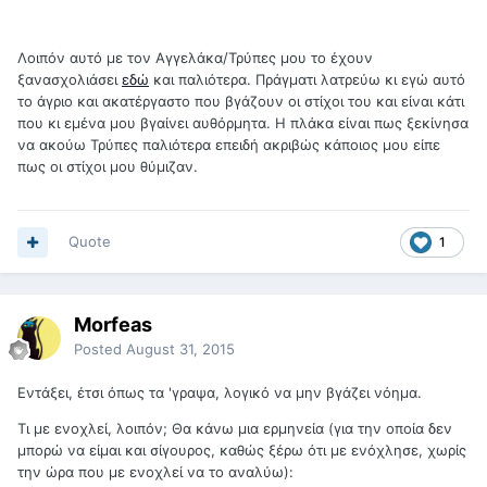
Λοιπόν αυτό με τον Αγγελάκα/Τρύπες μου το έχουν
ξανασχολιάσει
εδώ
και παλιότερα. Πράγματι λατρεύω κι εγώ αυτό
το άγριο και ακατέργαστο που βγάζουν οι στίχοι του και είναι κάτι
που κι εμένα μου βγαίνει αυθόρμητα. Η πλάκα είναι πως ξεκίνησα
να ακούω Τρύπες παλιότερα επειδή ακριβώς κάποιος μου είπε
πως οι στίχοι μου θύμιζαν.
Quote
1
Morfeas
Posted
August 31, 2015
Εντάξει, έτσι όπως τα 'γραψα, λογικό να μην βγάζει νόημα.
Τι με ενοχλεί, λοιπόν; Θα κάνω μια ερμηνεία (για την οποία δεν
μπορώ να είμαι και σίγουρος, καθώς ξέρω ότι με ενόχλησε, χωρίς
την ώρα που με ενοχλεί να το αναλύω):