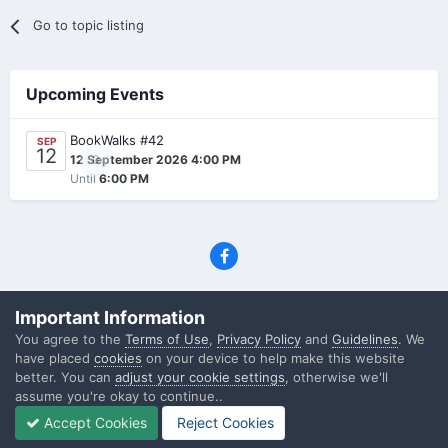
Go to topic listing
Upcoming Events
BookWalks #42
SEP
12
0
12 September 2026 4:00 PM
Until
6:00 PM
Privacy Policy
Contact Us
Cookies
Important Information
(C) SFF.gr, All rights reserved
You agree to the
Terms of Use
,
Privacy Policy
and
Guidelines
. We
Powered by Invision Community
have placed
cookies
on your device to help make this website
better. You can
adjust your cookie settings
, otherwise we'll
assume you're okay to continue..
Accept Cookies
Reject Cookies