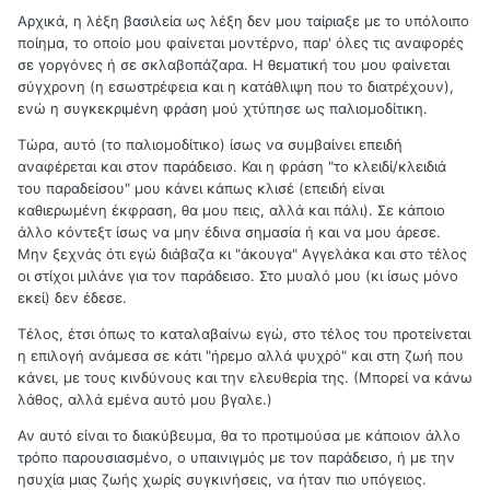
Αρχικά, η λέξη βασιλεία ως λέξη δεν μου ταίριαξε με το υπόλοιπο
ποίημα, το οποίο μου φαίνεται μοντέρνο, παρ' όλες τις αναφορές
σε γοργόνες ή σε σκλαβοπάζαρα. Η θεματική του μου φαίνεται
σύγχρονη (η εσωστρέφεια και η κατάθλιψη που το διατρέχουν),
ενώ η συγκεκριμένη φράση μού χτύπησε ως παλιομοδίτικη.
Τώρα, αυτό (το παλιομοδίτικο) ίσως να συμβαίνει επειδή
αναφέρεται και στον παράδεισο. Και η φράση "το κλειδί/κλειδιά
του παραδείσου" μου κάνει κάπως κλισέ (επειδή είναι
καθιερωμένη έκφραση, θα μου πεις, αλλά και πάλι). Σε κάποιο
άλλο κόντεξτ ίσως να μην έδινα σημασία ή και να μου άρεσε.
Μην ξεχνάς ότι εγώ διάβαζα κι "άκουγα" Αγγελάκα και στο τέλος
οι στίχοι μιλάνε για τον παράδεισο. Στο μυαλό μου (κι ίσως μόνο
εκεί) δεν έδεσε.
Τέλος, έτσι όπως το καταλαβαίνω εγώ, στο τέλος του προτείνεται
η επιλογή ανάμεσα σε κάτι "ήρεμο αλλά ψυχρό" και στη ζωή που
κάνει, με τους κινδύνους και την ελευθερία της. (Μπορεί να κάνω
λάθος, αλλά εμένα αυτό μου βγαλε.)
Αν αυτό είναι το διακύβευμα, θα το προτιμούσα με κάποιον άλλο
τρόπο παρουσιασμένο, ο υπαινιγμός με τον παράδεισο, ή με την
ησυχία μιας ζωής χωρίς συγκινήσεις, να ήταν πιο υπόγειος.