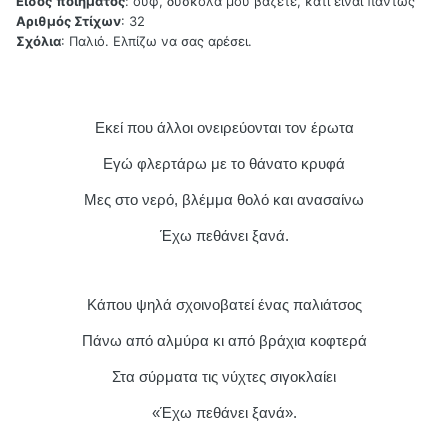
Είδος
ποιήματος
: ουφ, δύσκολα μου βάζετε, κάτι είναι πάντως
Αριθμός Στίχων
: 32
Σχόλια
: Παλιό. Ελπίζω να σας αρέσει.
Εκεί που άλλοι ονειρεύονται τον έρωτα
Εγώ φλερτάρω με το θάνατο κρυφά
Μες στο νερό, βλέμμα θολό και ανασαίνω
Έχω πεθάνει ξανά.
Κάπου ψηλά σχοινοβατεί ένας παλιάτσος
Πάνω από αλμύρα κι από βράχια κοφτερά
Στα σύρματα τις νύχτες σιγοκλαίει
«Έχω πεθάνει ξανά».