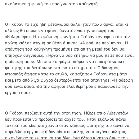
ακούστηκε η φωνή του πασίγνωστου καθηγητή.
Ο Γκόραν το είχε ήδη μετανιώσει αλλά ήταν πολύ αργά. Έτσι κι
αλλιώς θα έπρεπε να φανεί δυνατός για την αδερφή του.
«Καλησπέρα». Η τρεμάμενη φωνή του Γκόραν τον έφερε απ την
πρώτη κιόλας στιγμή σε θέση άμυνας. «Α εσύ, σε περίμενα» . Η
απάντηση του καθηγητή προμήνυε ότι απ τη μεριά του δεν θα
υπήρχαν συγνώμες. «Ήρθα να σας ζητήσω να μου πείτε που είναι
η αδερφή μου». Με όσο κουράγιο μπόρεσε να επιστρατεύσει ο
φοιτητής του διατύπωσε στα ίσα το αίτημα του. Ο διάσημος
ιστορικός άφησε κάτω το στυλό, κοίταξε τον Γκόραν στα μάτια
και μετά από λίγα ψυχρά δευτερόλεπτα του απάντησε. «Η αδερφή
σου είναι καλά. Θα την αφήσω ελεύθερη μόλις παραδώσεις την
εργασία σου».
Ο Γκόραν περίμενε αυτή την απάντηση. Ήξερε ότι ο Λιβενστάιν
δεν πρόκειται να προδώσει τις αρχές του. Ήταν εξάλλου πάγια
τακτική του εδώ και χρόνια όταν κάποιος φοιτητής του αργεί να
παραδώσει εργασίες ή δεν είναι επιμελής να απαγάγει μέλη τις
οικογένειας του ώστε να του δίνει ένα έξτρα κίνητρο όπως του