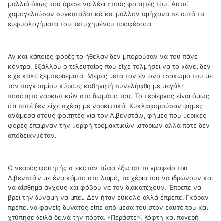
μαλλιά όπως του άρεσε να λέει στους φοιτητές του. Αυτοί
χαμογελούσαν συγκαταβατικά και μάλλον αμήχανα σε αυτά τα
ευφυολογήματα του πετυχημένου προφέσορα.
Αν και κάποιες φορές το ήθελαν δεν μπορούσαν να του πάνε
κόντρα. Εξάλλου ο τελευταίος που είχε τολμήσει να το κάνει δεν
είχε καλά ξεμπερδέματα. Μέρες μετά τον έντονο τσακωμό του με
τον παγκοσμίου κύρους καθηγητή συνελήφθη με μεγάλη
ποσότητα ναρκωτικών στο δωμάτιο του. Το περίεργος είναι όμως
ότι ποτέ δεν είχε σχέση με ναρκωτικά. Κυκλοφορούσαν φήμες
ανάμεσα στους φοιτητές για τον Λιβενστάιν, φήμες που μερικές
φορές έπαιρναν την μορφή τρομακτικών ιστοριών αλλά ποτέ δεν
αποδεικνυόταν.
Ο νεαρός φοιτητής στεκόταν τώρα έξω απ το γραφείο του
Λιβενστάιν με ένα κόμπο στο λαιμό, τα χέρια του να ιδρώνουν και
να αίσθημα άγχους και φόβου να τον διακατέχουν. Έπρεπε να
βρει την δύναμη να μπει. Δεν ήταν εύκολο αλλά έπρεπε. Γκόραν
πρέπει να φανείς δυνατός είπε από μέσα του στον εαυτό του και
χτύπησε δειλά δεινά την πόρτα. «Περάστε». Κόφτη και παγερή