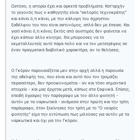
Ωστόσο, η ιστορία έχει και αρκετά προβλήματα. Κατ'αρχήν
το γεγονός πως ο καθηγητής είναι "σκληρός τεχνοκράτης"
και κάνει ό,τι κάνει, με την κάλυψη του άχρηστου
ξαδέλφου του που είναι αστυνόμος, απλά δεν με έπεισε. Και
γιατί κάνει ό,τι κάνει; Εκτός από αυστηρός δεν φαίνεται να
έχει κάποιο άλλο κίνητρο. Θα μπορούσες να το
εκμεταλλευτείς αυτό πάρα πολύ και να τον μετατρέψεις σε
έναν πραγματικά διαβολικό χαρακτήρα, αν το θελήσεις.
Ο Γκόραν παρουσιάζεται μεν στην αρχή αλλά η παρουσία
της αδελφής του, που είναι και αυτό που τον τρομάζει
περισσότερο, δεν προοικονομείται - αν και τόσο σημαντικό
στοιχείο - και μας έρχεται μετά, κάπως στα ξαφνικά. Επίσης,
επειδή έγραψες την παράγραφο με τον άλλο φοιτητή -
αυτόν με τα ναρκωτικά - ανάμεσα στην πρώτη και την τρίτη
παράγραφο, όταν ξεκίνησες την τρίτη με το "Ο νεαρός
φοιτητής" είχα την εντύπωση πως μιλούσες για αυτόν με τα
ναρκωτικά και όχι για τον Γκόραν.