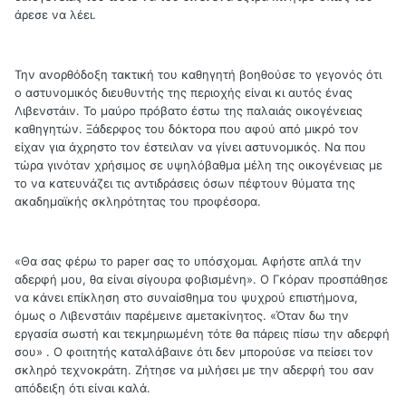
άρεσε να λέει.
Την ανορθόδοξη τακτική του καθηγητή βοηθούσε το γεγονός ότι
ο αστυνομικός διευθυντής της περιοχής είναι κι αυτός ένας
Λιβενστάιν. Το μαύρο πρόβατο έστω της παλαιάς οικογένειας
καθηγητών. Ξάδερφος του δόκτορα που αφού από μικρό τον
είχαν για άχρηστο τον έστειλαν να γίνει αστυνομικός. Να που
τώρα γινόταν χρήσιμος σε υψηλόβαθμα μέλη της οικογένειας με
το να κατευνάζει τις αντιδράσεις όσων πέφτουν θύματα της
ακαδημαϊκής σκληρότητας του προφέσορα.
«Θα σας φέρω το paper σας το υπόσχομαι. Αφήστε απλά την
αδερφή μου, θα είναι σίγουρα φοβισμένη». Ο Γκόραν προσπάθησε
να κάνει επίκληση στο συναίσθημα του ψυχρού επιστήμονα,
όμως ο Λιβενστάιν παρέμεινε αμετακίνητος. «Όταν δω την
εργασία σωστή και τεκμηριωμένη τότε θα πάρεις πίσω την αδερφή
σου» . Ο φοιτητής καταλάβαινε ότι δεν μπορούσε να πείσει τον
σκληρό τεχνοκράτη. Ζήτησε να μιλήσει με την αδερφή του σαν
απόδειξη ότι είναι καλά.