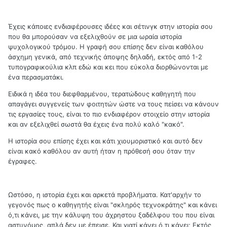
Έχεις κάποιες ενδιαφέρουσες ιδέες και σέτινγκ στην ιστορία σου
που θα μπορούσαν να εξελιχθούν σε μια ωραία ιστορία
ψυχολογικού τρόμου. Η γραφή σου επίσης δεν είναι καθόλου
άσχημη γενικά, από τεχνικής άποψης δηλαδή, εκτός από 1-2
τυπογραφικούλια κλπ εδώ και κει που εύκολα διορθώνονται με
ένα περασματάκι.
Ειδικά η ιδέα του διεφθαρμένου, τερατώδους καθηγητή που
απαγάγει συγγενείς των φοιτητών ώστε να τους πείσει να κάνουν
τις εργασίες τους, είναι το πιο ενδιαφέρον στοιχείο στην ιστορία
και αν εξελιχθεί σωστά θα έχεις ένα πολύ καλό "κακό".
Η ιστορία σου επίσης έχει και κάτι χιουμοριστικό και αυτό δεν
είναι κακό καθόλου αν αυτή ήταν η πρόθεσή σου όταν την
έγραφες.
Ωστόσο, η ιστορία έχει και αρκετά προβλήματα. Κατ'αρχήν το
γεγονός πως ο καθηγητής είναι "σκληρός τεχνοκράτης" και κάνει
ό,τι κάνει, με την κάλυψη του άχρηστου ξαδέλφου του που είναι
αστυνόμος, απλά δεν με έπεισε. Και γιατί κάνει ό,τι κάνει; Εκτός