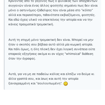
Κρίνοντας από το γεγονός πως ο φύλακας των απαχθέντων
συγγενών είναι ένας άλλος φοιτητής σημαίνει πως δεν είναι
μόνο ο αστυνόμος-ξάδελφος που είναι μέσα στο "κόλπο"
αλλά και περισσότεροι, πιθανότατα εκβιαζόμενοι, φοιτητές.
Και εδώ έχεις υλικό να επεκτείνεις την ιστορία και να την
κάνεις πραγματικά τρομακτική.
Αυτή τη στιγμή μόνο τρομακτική δεν είναι. Μπορεί να μην
ήταν ο σκοπός σου βέβαια αυτό αλλά μία κωμική ιστορία.
Και πάλι όμως, η όλη πλοκή δεν έχει λογική συνέπεια ούτε
επαρκείς εξηγήσεις ακόμα κι αν είχες "whimsical" διάθεση
όταν την έγραφες.
Αυτά, για να μη σε παιδεύω κιόλας και ελπίζω να δούμε κι
άλλα γραπτά σου, και ίσως και αυτή την ιστορία
ξαναγραμμένη και "σουλουπωμένη".