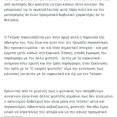
από αυστηρός δεν φαίνεται να έχει κάποιο άλλο κίνητρο. Θα
μπορούσες να το εκμεταλλευτείς αυτό πάρα πολύ και να τον
μετατρέψεις σε έναν πραγματικά διαβολικό χαρακτήρα, αν το
θελήσεις.
Ο Γκόραν παρουσιάζεται μεν στην αρχή αλλά η παρουσία της
αδελφής του, που είναι και αυτό που τον τρομάζει περισσότερο,
δεν προοικονομείται - αν και τόσο σημαντικό στοιχείο - και μας
έρχεται μετά, κάπως στα ξαφνικά. Επίσης, επειδή έγραψες την
παράγραφο με τον άλλο φοιτητή - αυτόν με τα ναρκωτικά -
ανάμεσα στην πρώτη και την τρίτη παράγραφο, όταν ξεκίνησες
την τρίτη με το "Ο νεαρός φοιτητής" είχα την εντύπωση πως
μιλούσες για αυτόν με τα ναρκωτικά και όχι για τον Γκόραν.
Κρίνοντας από το γεγονός πως ο φύλακας των απαχθέντων
συγγενών είναι ένας άλλος φοιτητής σημαίνει πως δεν είναι μόνο
ο αστυνόμος-ξάδελφος που είναι μέσα στο "κόλπο" αλλά και
περισσότεροι, πιθανότατα εκβιαζόμενοι, φοιτητές. Και εδώ έχεις
υλικό να επεκτείνεις την ιστορία και να την κάνεις πραγματικά