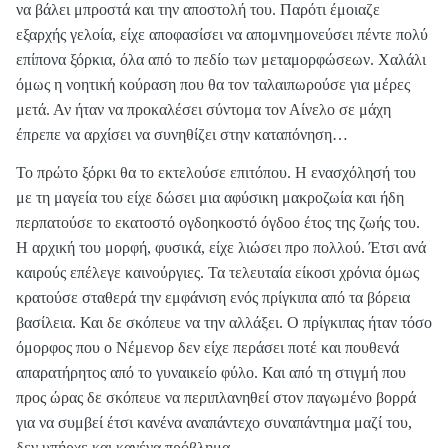
να βάλει μπροστά και την αποστολή του. Παρότι έμοιαζε
εξαρχής γελοία, είχε αποφασίσει να απομνημονεύσει πέντε πολύ
επίπονα ξόρκια, όλα από το πεδίο των μεταμορφώσεων. Χαλάλι
όμως η νοητική κούραση που θα τον ταλαιπωρούσε για μέρες
μετά. Αν ήταν να προκαλέσει σύντομα τον Αίνελο σε μάχη
έπρεπε να αρχίσει να συνηθίζει στην καταπόνηση…
Το πρώτο ξόρκι θα το εκτελούσε επιτόπου. Η ενασχόλησή του
με τη μαγεία του είχε δώσει μια αφύσικη μακροζωία και ήδη
περπατούσε το εκατοστό ογδοηκοστό όγδοο έτος της ζωής του.
Η αρχική του μορφή, φυσικά, είχε λιώσει προ πολλού. Έτσι ανά
καιρούς επέλεγε καινούργιες. Τα τελευταία είκοσι χρόνια όμως
κρατούσε σταθερά την εμφάνιση ενός πρίγκιπα από τα βόρεια
βασίλεια. Και δε σκόπευε να την αλλάξει. Ο πρίγκιπας ήταν τόσο
όμορφος που ο Νέμενορ δεν είχε περάσει ποτέ και πουθενά
απαρατήρητος από το γυναικείο φύλο. Και από τη στιγμή που
προς ώρας δε σκόπευε να περιπλανηθεί στον παγωμένο βορρά
για να συμβεί έτσι κανένα αναπάντεχο συναπάντημα μαζί του,
δεν υπήρχε και κανένα πρόβλημα.