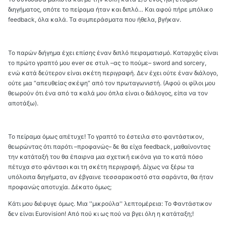
διηγήματος, οπότε το πείραμα ήταν και διπλό… Και αφού πήρε μπόλικο
feedback, όλα καλά. Τα συμπεράσματα που ήθελα, βγήκαν.
Το παρών διήγημα έχει επίσης έναν διπλό πειραματισμό. Καταρχάς είναι
το πρώτο γραπτό μου ever σε στυλ –ας το πούμε– sword and sorcery,
ενώ κατά δεύτερον είναι σκέτη περιγραφή. Δεν έχει ούτε έναν διάλογο,
ούτε μια “απευθείας σκέψη” από τον πρωταγωνιστή. (Αφού οι φίλοι μου
θεωρούν ότι ένα από τα καλά μου όπλα είναι ο διάλογος, είπα να τον
αποτάξω).
Το πείραμα όμως απέτυχε! Το γραπτό το έστειλα στο φαντάστικον,
θεωρώντας ότι παρότι –προφανώς– δε θα είχα feedback, μαθαίνοντας
την κατάταξή του θα έπαιρνα μια σχετική εικόνα για το κατά πόσο
πέτυχα στο φάντασι και τη σκέτη περιγραφή. Δίχως να ξέρω τα
υπόλοιπα διηγήματα, αν έβγαινε τεσσαρακοστό στα σαράντα, θα ήταν
προφανώς αποτυχία. Δέκατο όμως;
Κάτι μου διέφυγε όμως. Μια ''μικρούλα'' λεπτομέρεια: Το Φαντάστικον
δεν είναι Eurovision! Από πού κι ως πού να βγει όλη η κατάταξη;!