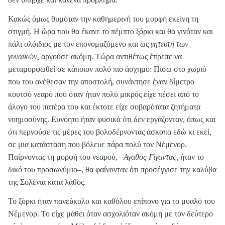
Κακώς όμως θυμόταν την καθημερινή του μορφή εκείνη τη
στιγμή. Η ώρα που θα έκανε το πέμπτο ξόρκι και θα γινόταν και
πάλι ολόιδιος με τον επονομαζόμενο και ως
γητευτή των
γυναικών,
αργούσε ακόμη. Τώρα αντιθέτως έπρεπε να
μεταμορφωθεί σε κάποιον πολύ πιο άσχημο: Πίσω στο χωριό
που του ανέθεσαν την αποστολή, συνάντησε έναν δίμετρο
κουτσό νεαρό που όταν ήταν πολύ μικρός είχε πέσει από το
άλογο του πατέρα του και έκτοτε είχε σοβαρότατα ζητήματα
νοημοσύνης. Ευνόητο ήταν φυσικά ότι δεν εργάζονταν, όπως και
ότι περνούσε τις μέρες του βολοδέρνοντας άσκοπα εδώ κι εκεί,
σε μια κατάσταση που βόλευε πάρα πολύ τον Νέμενορ.
Παίρνοντας τη μορφή του νεαρού, –
Αγαθός Γίγαντας,
ήταν το
δικό του προσωνύμιο–, θα φαίνονταν ότι προσέγγισε την καλύβα
της Σολένια κατά λάθος.
Το ξόρκι ήταν πανεύκολο και καθόλου επίπονο για το μυαλό του
Νέμενορ. Το είχε μάθει όταν ασχολιόταν ακόμη με τον δεύτερο