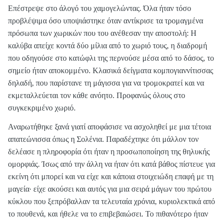
Επέστρεψε στο άλογό του χαμογελώντας. Όλα ήταν τόσο
προβλέψιμα όσο υποψιάστηκε όταν αντίκρισε τα τρομαγμένα
πρόσωπα των χωρικών που του ανέθεσαν την αποστολή: Η
καλύβα απείχε κοντά δύο μίλια από το χωριό τους, η διαδρομή
που οδηγούσε στο κατώφλι της περνούσε μέσα από το δάσος, το
σημείο ήταν αποκομμένο. Κλασικά δείγματα κομπογιαννίτισσας
δηλαδή, που παρίστανε τη μάγισσα για να τρομοκρατεί και να
εκμεταλλεύεται τον κάθε ανόητο. Προφανώς όλους στο
συγκεκριμένο χωριό.
Αναρωτήθηκε ξανά γιατί αποφάσισε να ασχοληθεί με μια τέτοια
απατεώνισσα όπως η Σολένια. Παραδέχτηκε ότι μάλλον τον
δελέασε η πληροφορία ότι ήταν η προσωποποίηση της θηλυκής
ομορφιάς. Ίσως από την άλλη να ήταν ότι κατά βάθος πίστευε για
εκείνη ότι μπορεί και να είχε και κάποια στοιχειώδη επαφή με τη
μαγεία· είχε ακούσει και αυτός για μια σειρά μάγων του πρώτου
κύκλου που ξεπρόβαλλαν τα τελευταία χρόνια, κυριολεκτικά από
το πουθενά, και ήθελε να το επιβεβαιώσει. Το πιθανότερο ήταν