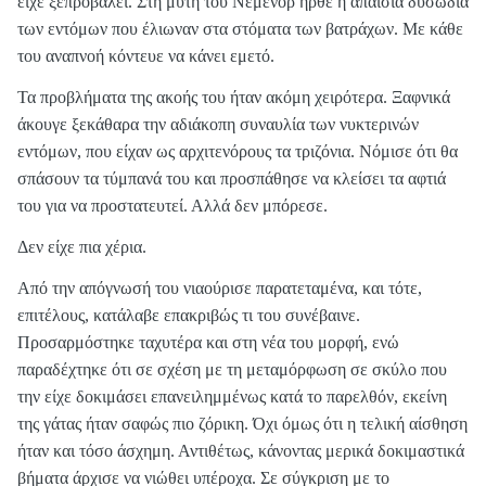
είχε ξεπροβάλει. Στη μύτη του Νέμενορ ήρθε η απαίσια δυσωδία
των εντόμων που έλιωναν στα στόματα των βατράχων. Με κάθε
του αναπνοή κόντευε να κάνει εμετό.
Τα προβλήματα της ακοής του ήταν ακόμη χειρότερα. Ξαφνικά
άκουγε ξεκάθαρα την αδιάκοπη συναυλία των νυκτερινών
εντόμων, που είχαν ως αρχιτενόρους τα τριζόνια. Νόμισε ότι θα
σπάσουν τα τύμπανά του και προσπάθησε να κλείσει τα αφτιά
του για να προστατευτεί. Αλλά δεν μπόρεσε.
Δεν είχε πια χέρια.
Από την απόγνωσή του νιαούρισε παρατεταμένα, και τότε,
επιτέλους, κατάλαβε επακριβώς τι του συνέβαινε.
Προσαρμόστηκε ταχυτέρα και στη νέα του μορφή, ενώ
παραδέχτηκε ότι σε σχέση με τη μεταμόρφωση σε σκύλο που
την είχε δοκιμάσει επανειλημμένως κατά το παρελθόν, εκείνη
της γάτας ήταν σαφώς πιο ζόρικη. Όχι όμως ότι η τελική αίσθηση
ήταν και τόσο άσχημη. Αντιθέτως, κάνοντας μερικά δοκιμαστικά
βήματα άρχισε να νιώθει υπέροχα. Σε σύγκριση με το