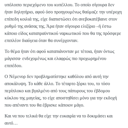
υπόλοιπο περιεχόμενο του κυπέλλου. Το οποίο σίγουρα δεν
ήταν δηλητήριο, αφού όσο προηγουμένως θαύμαζε την υπέροχη
επίπεδη κοιλιά της, είχε διαπιστώσει ότι ανεβοκατέβαινε στον
ρυθμό της ανάσας της. Άρα ήταν σίγουρα ελιξίριο –ή έστω
κάποιο είδος καταπραϋντικού ναρκωτικού που θα της πρόσφερε
επιπλέον διαύγεια όταν θα συνέρχονταν.
Το θέμα ήταν ότι αφού καταπιάνονταν με τέτοια, ήταν όντως
μάγισσα· ενδεχομένως και ελαφρώς πιο προχωρημένου
επιπέδου.
Ο Νέμενορ δεν προβληματίστηκε καθόλου από αυτή την
αποκάλυψη. Το κάθε άλλο. Το τέταρτο ξόρκι του, το τόσο
περίπλοκο και βγαλμένο από τους πάπυρους του έβδομου
κύκλου της μαγείας, το είχε αποστηθίσει μόνο για την εκδοχή
που απέναντι του θα έβρισκε κάποιον μάγο.
Και να που τελικά θα είχε την ευκαιρία να το δοκιμάσει και
αυτό…