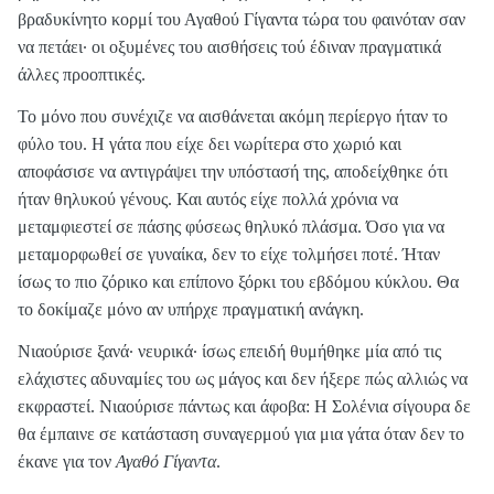
βραδυκίνητο κορμί του Αγαθού Γίγαντα τώρα του φαινόταν σαν
να πετάει· οι οξυμένες του αισθήσεις τού έδιναν πραγματικά
άλλες προοπτικές.
Το μόνο που συνέχιζε να αισθάνεται ακόμη περίεργο ήταν το
φύλο του. Η γάτα που είχε δει νωρίτερα στο χωριό και
αποφάσισε να αντιγράψει την υπόστασή της, αποδείχθηκε ότι
ήταν θηλυκού γένους. Και αυτός είχε πολλά χρόνια να
μεταμφιεστεί σε πάσης φύσεως θηλυκό πλάσμα. Όσο για να
μεταμορφωθεί σε γυναίκα, δεν το είχε τολμήσει ποτέ. Ήταν
ίσως το πιο ζόρικο και επίπονο ξόρκι του εβδόμου κύκλου. Θα
το δοκίμαζε μόνο αν υπήρχε πραγματική ανάγκη.
Νιαούρισε ξανά· νευρικά· ίσως επειδή θυμήθηκε μία από τις
ελάχιστες αδυναμίες του ως μάγος και δεν ήξερε πώς αλλιώς να
εκφραστεί. Νιαούρισε πάντως και άφοβα: Η Σολένια σίγουρα δε
θα έμπαινε σε κατάσταση συναγερμού για μια γάτα όταν δεν το
έκανε για τον
Αγαθό Γίγαντα
.