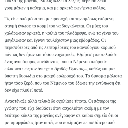
κύκλο της μαγείας. Μόλις δώδεκα λέξεις, περίπου δέκα
γραμμάτων η καθεμία, και με αρκετά φωνήεντα κιόλας.
Τις είπε από μέσα του με προσοχή και την αμέσως επόμενη
στιγμή ένιωσε το κορμί του να διογκώνεται. Οι μύες του
χαλάρωσαν αρκετά, η κοιλιά του πλαδάρεψε, ενώ τα γένια του
μεγάλωσαν και έγιναν τουλάχιστον μιας εβδομάδος. Οι
περισσότερες από τις λεπτομέρειες του καινούργιου κορμιού
πάντως δεν ήταν και τόσο ενοχλητικές. Εξαίρεση αποτελούσε
ένας ανυπόφορος πονόδοντος –που ο Νέμενορ απόρησε
ειλικρινά πώς τον άντεχε ο
Αγαθός Γίγαντας
–, καθώς και μια
ύποπτη δυσωδία στο μακρύ εσώρουχό του. Το ύφασμα μάλιστα
ήταν τόσο ξερό, που του Νέμενορ του έδωσε την εντύπωση ότι
δεν είχε πλυθεί ποτέ.
Αναστέναξε αλλά τελικά δε σχολίασε τίποτα. Οι πάπυροι της
γνώσης που είχε διαβάσει όταν ασχολιόταν ακόμη με τον
δεύτερο κύκλο της μαγείας ανέγραφαν σε καίριο σημείο ότι οι
μεταμορφώσεις ήταν αυτές που δοκίμαζαν περισσότερο από