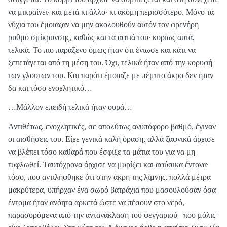
να μικραίνει· και μετά κι άλλο· κι ακόμη περισσότερο. Μόνο τα
νύχια του έμοιαζαν να μην ακολουθούν αυτόν τον φρενήρη
ρυθμό σμίκρυνσης, καθώς και τα αφτιά του· κυρίως αυτά,
τελικά. Το πιο παράξενο όμως ήταν ότι ένιωσε και κάτι να
ξεπετάγεται από τη μέση του. Όχι, τελικά ήταν από την κορυφή
των γλουτών του. Και παρότι έμοιαζε με πέμπτο άκρο δεν ήταν
δα και τόσο ενοχλητικό…
…Μάλλον επειδή τελικά ήταν ουρά…
Αντιθέτως, ενοχλητικές, σε απολύτως ανυπόφορο βαθμό, έγιναν
οι αισθήσεις του. Είχε γενικά καλή όραση, αλλά ξαφνικά άρχισε
να βλέπει τόσο καθαρά που έσφιξε τα μάτια του για να μη
τυφλωθεί. Ταυτόχρονα άρχισε να μυρίζει και αφύσικα έντονα·
τόσο, που αντιλήφθηκε ότι στην άκρη της λίμνης, πολλά μέτρα
μακρύτερα, υπήρχαν ένα σωρό βατράχια που μασουλούσαν όσα
έντομα ήταν ανόητα αρκετά ώστε να πέσουν στο νερό,
παρασυρόμενα από την αντανάκλαση του φεγγαριού –που μόλις