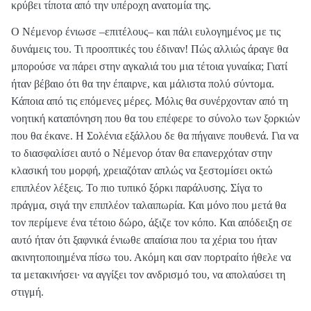
κρύβει τίποτα από την υπέροχη ανατομία της.
Ο Νέμενορ ένιωσε –επιτέλους– και πάλι ευλογημένος με τις
δυνάμεις του. Τι προοπτικές του έδιναν! Πώς αλλιώς άραγε θα
μπορούσε να πάρει στην αγκαλιά του μια τέτοια γυναίκα; Γιατί
ήταν βέβαιο ότι θα την έπαιρνε, και μάλιστα πολύ σύντομα.
Κάποια από τις επόμενες μέρες. Μόλις θα συνέρχονταν από τη
νοητική καταπόνηση που θα του επέφερε το σύνολο των ξορκιών
που θα έκανε. Η Σολένια εξάλλου δε θα πήγαινε πουθενά. Για να
το διασφαλίσει αυτό ο Νέμενορ όταν θα επανερχόταν στην
κλασική του μορφή, χρειαζόταν απλώς να ξεστομίσει οκτώ
επιπλέον λέξεις. Το πιο τυπικό ξόρκι παράλυσης. Σίγα το
πράγμα, σιγά την επιπλέον ταλαιπωρία. Και μόνο που μετά θα
τον περίμενε ένα τέτοιο δώρο, άξιζε τον κόπο. Και απόδειξη σε
αυτό ήταν ότι ξαφνικά ένιωθε απαίσια που τα χέρια του ήταν
ακινητοποιημένα πίσω του. Ακόμη και σαν πορτραίτο ήθελε να
τα μετακινήσει· να αγγίξει τον ανδρισμό του, να απολαύσει τη
στιγμή.