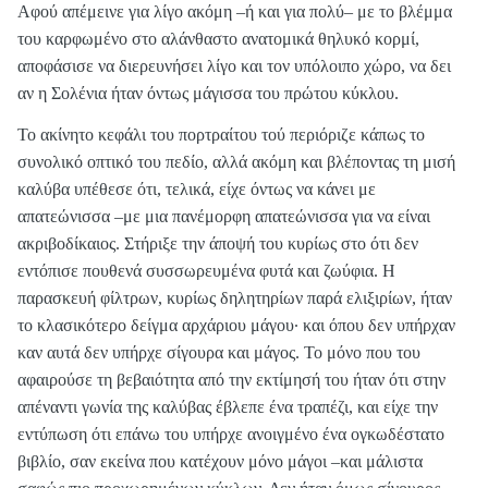
Αφού απέμεινε για λίγο ακόμη –ή και για πολύ– με το βλέμμα
του καρφωμένο στο αλάνθαστο ανατομικά θηλυκό κορμί,
αποφάσισε να διερευνήσει λίγο και τον υπόλοιπο χώρο, να δει
αν η Σολένια ήταν όντως μάγισσα του πρώτου κύκλου.
Το ακίνητο κεφάλι του πορτραίτου τού περιόριζε κάπως το
συνολικό οπτικό του πεδίο, αλλά ακόμη και βλέποντας τη μισή
καλύβα υπέθεσε ότι, τελικά, είχε όντως να κάνει με
απατεώνισσα –με μια πανέμορφη απατεώνισσα για να είναι
ακριβοδίκαιος. Στήριξε την άποψή του κυρίως στο ότι δεν
εντόπισε πουθενά συσσωρευμένα φυτά και ζωύφια. Η
παρασκευή φίλτρων, κυρίως δηλητηρίων παρά ελιξιρίων, ήταν
το κλασικότερο δείγμα αρχάριου μάγου· και όπου δεν υπήρχαν
καν αυτά δεν υπήρχε σίγουρα και μάγος. Το μόνο που του
αφαιρούσε τη βεβαιότητα από την εκτίμησή του ήταν ότι στην
απέναντι γωνία της καλύβας έβλεπε ένα τραπέζι, και είχε την
εντύπωση ότι επάνω του υπήρχε ανοιγμένο ένα ογκωδέστατο
βιβλίο, σαν εκείνα που κατέχουν μόνο μάγοι –και μάλιστα