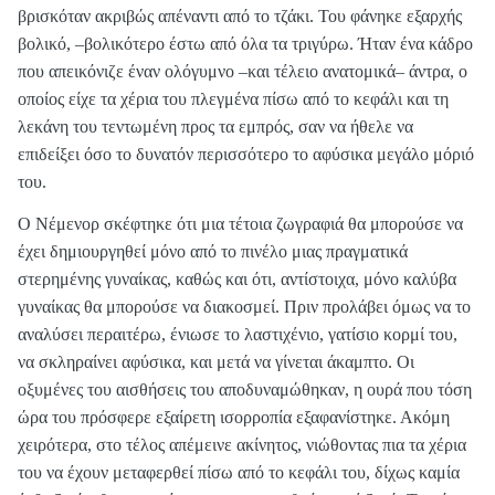
βρισκόταν ακριβώς απέναντι από το τζάκι. Του φάνηκε εξαρχής
βολικό, –βολικότερο έστω από όλα τα τριγύρω. Ήταν ένα κάδρο
που απεικόνιζε έναν ολόγυμνο –και τέλειο ανατομικά– άντρα, ο
οποίος είχε τα χέρια του πλεγμένα πίσω από το κεφάλι και τη
λεκάνη του τεντωμένη προς τα εμπρός, σαν να ήθελε να
επιδείξει όσο το δυνατόν περισσότερο το αφύσικα μεγάλο μόριό
του.
Ο Νέμενορ σκέφτηκε ότι μια τέτοια ζωγραφιά θα μπορούσε να
έχει δημιουργηθεί μόνο από το πινέλο μιας πραγματικά
στερημένης γυναίκας, καθώς και ότι, αντίστοιχα, μόνο καλύβα
γυναίκας θα μπορούσε να διακοσμεί. Πριν προλάβει όμως να το
αναλύσει περαιτέρω, ένιωσε το λαστιχένιο, γατίσιο κορμί του,
να σκληραίνει αφύσικα, και μετά να γίνεται άκαμπτο. Οι
οξυμένες του αισθήσεις του αποδυναμώθηκαν, η ουρά που τόση
ώρα του πρόσφερε εξαίρετη ισορροπία εξαφανίστηκε. Ακόμη
χειρότερα, στο τέλος απέμεινε ακίνητος, νιώθοντας πια τα χέρια
του να έχουν μεταφερθεί πίσω από το κεφάλι του, δίχως καμία