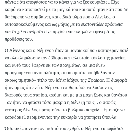
πάντως ότι αποφάσισε να το κάνει για να ξεσκουριάσει. Είχε
καιρό να καταπιαστεί με τα μαγικά του και αυτό ήταν κάτι που δε
θα έπρεπε να συμβαίνει, και ειδικά τώρα που ο Αίνελος, ο
αυτοαποκαλούμενος και ως
μάγος με τα εκατοντάδες πρόσωπα
και τα χίλια ονόματα
είχε αρχίσει να εκδηλώνει φανερά τις
προθέσεις του.
Ο Αίνελος και ο Νέμενορ ήταν οι μοναδικοί που κατάφεραν ποτέ
να ολοκληρώσουν τον έβδομο και τελευταίο κύκλο της μαγείας
και αυτό τους έφερνε εκ των πραγμάτων σε μια άνευ
προηγουμένου αντιπαλότητα, αφού αμφότεροι ήθελαν τον –
άκρως τιμητικό– τίτλο του
Μέγα Μάγου της Σφαίρας
. Η διαφορά
ήταν όμως ότι ενώ ο Νέμενορ επιθυμούσε να λύσουν τις
διαφορές τους στα ίσα, ακόμη και με μια μάχη ζωής και θανάτου
–αν ήταν να φτάσει τόσο μακριά η διένεξή τους–, ο σαφώς
νεότερος Αίνελος προτιμούσε το βρώμικο παιχνίδι. Έμοιαζε να
καραδοκεί, περιμένοντας την ευκαιρία να χτυπήσει ύπουλα.
Όσο σκέφτονταν τον μισητό του εχθρό, ο Νέμενορ αποφάσισε