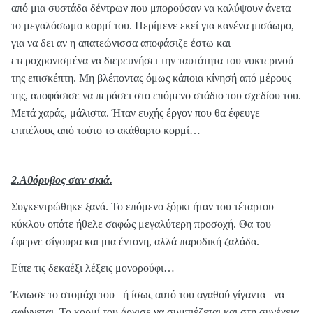
από μια συστάδα δέντρων που μπορούσαν να καλύψουν άνετα
το μεγαλόσωμο κορμί του. Περίμενε εκεί για κανένα μισάωρο,
για να δει αν η απατεώνισσα αποφάσιζε έστω και
ετεροχρονισμένα να διερευνήσει την ταυτότητα του νυκτερινού
της επισκέπτη. Μη βλέποντας όμως κάποια κίνησή από μέρους
της, αποφάσισε να περάσει στο επόμενο στάδιο του σχεδίου του.
Μετά χαράς, μάλιστα. Ήταν ευχής έργον που θα έφευγε
επιτέλους από τούτο το ακάθαρτο κορμί…
2.Αθόρυβος σαν σκιά.
Συγκεντρώθηκε ξανά. Το επόμενο ξόρκι ήταν του τέταρτου
κύκλου οπότε ήθελε σαφώς μεγαλύτερη προσοχή. Θα του
έφερνε σίγουρα και μια έντονη, αλλά παροδική ζαλάδα.
Είπε τις δεκαέξι λέξεις μονορούφι…
Ένιωσε το στομάχι του –ή ίσως αυτό του αγαθού γίγαντα– να
σφίγγεται. Το κορμί του άρχισε να συμπιέζεται και στη συνέχεια