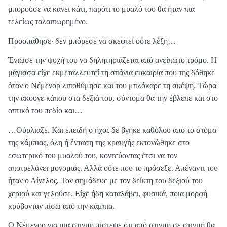
μπορούσε να κάνει κάτι, παρότι το μυαλό του θα ήταν πια
τελείως ταλαιπωρημένο.
Προσπάθησε· δεν μπόρεσε να σκεφτεί ούτε λέξη…
Ένιωσε την ψυχή του να δηλητηριάζεται από ανείπωτο τρόμο. Η
μάγισσα είχε εκμεταλλευτεί τη σπάνια ευκαιρία που της δόθηκε
όταν ο Νέμενορ λιποθύμησε και του μπλόκαρε τη σκέψη. Τώρα
την άκουγε κάπου στα δεξιά του, σύντομα θα την έβλεπε και στο
οπτικό του πεδίο και…
…Ούρλιαξε. Και επειδή ο ήχος δε βγήκε καθόλου από το στόμα
της κάμπιας, όλη ή ένταση της κραυγής εκτονώθηκε στο
εσωτερικό του μυαλού του, κοντεύοντας έτσι να τον
αποτρελάνει μονομιάς. Αλλά ούτε που το πρόσεξε. Απέναντι του
ήταν ο Αίνελος. Τον σημάδευε με τον δείκτη του δεξιού του
χεριού και γελούσε. Είχε ήδη καταλάβει, φυσικά, ποια μορφή
κρύβονταν πίσω από την κάμπια.
Ο Νέμενορ για μια στιγμή πίστεψε ότι από στιγμή σε στιγμή θα