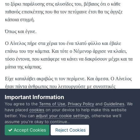
το ξόρκι παράλυσης στις αλυσίδες του, βέβαιος ότι ο κάθε
πιθανός επισκέπτης που θα τον πετύχαινε έτσι θα τις άγγιζε
κάποια στιγμή.
Όπως και έγινε.
Ο Αίνελος πήρε στα χέρια του ένα πλατύ φύλλο και έβαλε
επάνω του την κάμπια. Και τότε ο Νέμενορ άρχισε να κλαίει,
τόσο έντονα, που κατάφερε να κάνει να δακρύσουν μέχρι και τα
μάτια της κάμπιας.
Είχε καταλάβει ακριβώς τι τον περίμενε. Και άμεσα. Ο Αίνελος
ήταν πάντα άνθρωπος που λειτουργούσε με συνοπτικές
διαδικασίες…
Important Information
You agree to the
Terms of Use
,
Privacy Policy
and
Guidelines
. We
have placed
cookies
on your device to help make this website
better. You can
adjust your cookie settings
, otherwise we'll
6.Ο βάτραχος.
assume you're okay to continue..
Το φύλλο επέπλευσε για λίγο ακίνητο στη λίμνη. Κάποια στιγμή
Accept Cookies
Reject Cookies
όμως σηκώθηκε ένα αεράκι και το έστειλε προς την ξηρά.