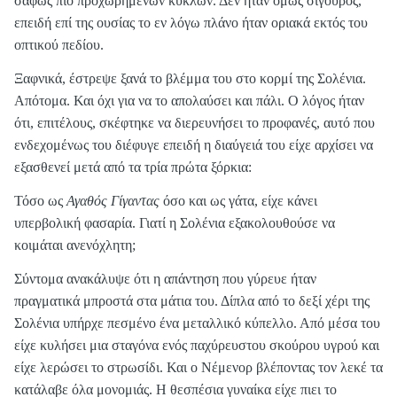
σαφώς πιο προχωρημένων κύκλων. Δεν ήταν όμως σίγουρος,
επειδή επί της ουσίας το εν λόγω πλάνο ήταν οριακά εκτός του
οπτικού πεδίου.
Ξαφνικά, έστρεψε ξανά το βλέμμα του στο κορμί της Σολένια.
Απότομα. Και όχι για να το απολαύσει και πάλι. Ο λόγος ήταν
ότι, επιτέλους, σκέφτηκε να διερευνήσει το προφανές, αυτό που
ενδεχομένως του διέφυγε επειδή η διαύγειά του είχε αρχίσει να
εξασθενεί μετά από τα τρία πρώτα ξόρκια:
Τόσο ως
Αγαθός Γίγαντας
όσο και ως γάτα, είχε κάνει
υπερβολική φασαρία. Γιατί η Σολένια εξακολουθούσε να
κοιμάται ανενόχλητη;
Σύντομα ανακάλυψε ότι η απάντηση που γύρευε ήταν
πραγματικά μπροστά στα μάτια του. Δίπλα από το δεξί χέρι της
Σολένια υπήρχε πεσμένο ένα μεταλλικό κύπελλο. Από μέσα του
είχε κυλήσει μια σταγόνα ενός παχύρευστου σκούρου υγρού και
είχε λερώσει το στρωσίδι. Και ο Νέμενορ βλέποντας τον λεκέ τα
κατάλαβε όλα μονομιάς. Η θεσπέσια γυναίκα είχε πιει το