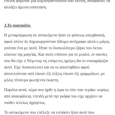
επειδή φοβόταν μια κομπογιαννίτισσα σαν εκείνη, αποφάσισε να
αλλάξει άμεσα υπόσταση.
3.Το πορτραίτο.
Η μεταμόρφωση σε αντικείμενο ήταν εκ φύσεως υπερβατική,
αφού πλέον δε δημιουργούνταν δίδυμο αντίγραφο αλλά ο μάγος
γινόταν ένα με αυτό. Ήταν το δυσκολότερο ξόρκι του έκτου
κύκλου της μαγείας. Και πολύ επίπονο για το μυαλό, οι ναυτίες
που θα είχε ο Νέμενορ τις επόμενες ημέρες θα το επισφράγιζαν
αυτό. Είχε δυσκολευτεί και να το αποστηθίσει αφού
αποτελούνταν από είκοσι έξι λέξεις είκοσι έξι γραμμάτων, με
μόλις τέσσερα φωνήεντα έκαστη.
Παρόλα αυτά, τώρα που ήρθε η ώρα το είπε σαν νεράκι· κυρίως
από ανασφάλεια, επειδή μετά την γκάφα του είχε αρχίσει να
νιώθει τελείως άχρηστος.
Το αντικείμενο που επέλεξε να εστιάσει ήταν αυτό που