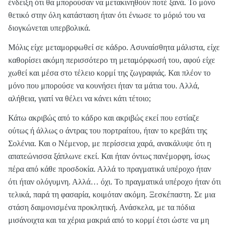
ένδειξη ότι θα μπορούσαν να μετακινηθούν ποτέ ξανά. Το μόνο
θετικό στην όλη κατάσταση ήταν ότι ένιωσε το μόριό του να
διογκώνεται υπερβολικά.
Μόλις είχε μεταμορφωθεί σε κάδρο. Ασυναίσθητα μάλιστα, είχε
καθορίσει ακόμη περισσότερο τη μεταμόρφωσή του, αφού είχε
χωθεί και μέσα στο τέλειο κορμί της ζωγραφιάς. Και πλέον το
μόνο που μπορούσε να κουνήσει ήταν τα μάτια του. Αλλά,
αλήθεια, γιατί να θέλει να κάνει κάτι τέτοιο;
Κάτω ακριβώς από το κάδρο και ακριβώς εκεί που εστίαζε
ούτως ή άλλως ο άντρας του πορτραίτου, ήταν το κρεβάτι της
Σολένια. Και ο Νέμενορ, με περίσσεια χαρά, ανακάλυψε ότι η
απατεώνισσα ξάπλωνε εκεί. Και ήταν όντως πανέμορφη, ίσως
πέρα από κάθε προσδοκία. Αλλά το πραγματικά υπέροχο ήταν
ότι ήταν ολόγυμνη. Αλλά… όχι. Το πραγματικά υπέροχο ήταν ότι
τελικά, παρά τη φασαρία, κοιμόταν ακόμη. Ξεσκέπαστη. Σε μια
στάση δαιμονισμένα προκλητική. Ανάσκελα, με τα πόδια
μισάνοιχτα και τα χέρια μακριά από το κορμί έτσι ώστε να μη