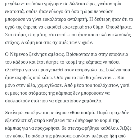
μεγάλωνε αφύσικα γρήγορα· σε δώδεκα ώρες γινόταν τρία
εκατοστά, οπότε ήταν εύλογο ότι όσο η ώρα περνούσε
μπορούσε να γίνει ευκολότερα αντιληπτή. Η δεύτερη ήταν ότι το
υγρό της έπρεπε να εκκριθεί εσωτερικά στο θύμα. Οπουδήποτε.
Στο στόμα, στη μύτη, στο αφτί –που ήταν και ο πλέον κλασικός
στόχος. Ακόμη και στις σχισμές των νυχιών.
Ο Νέμενορ ξεκίνησε αμέσως. Βρίσκονταν πια στην επιφάνεια
του κάδρου και έτσι άφησε το κορμί της κάμπιας να πέσει
ελεύθερα για να προσγειωθεί στον αστράγαλο της Σολένια που
ήταν ακριβώς από κάτω. Όσο για το πού θα χώνονταν… Και
μόνο στην ιδέα, χαμογέλασε. Από μέσα του τουλάχιστον, γιατί
οι μύες του στόματος της κάμπιας δεν μπορούσαν να
συσπαστούν έτσι που να σχηματίσουν χαμόγελο.
Ξεκίνησε να σέρνεται με άγριο ενθουσιασμό. Παρά τη σχεδόν
εξευτελιστική σειρά κινήσεων που διέγραφε το κορμί της
κάμπιας για να προχωρήσει, δε στεναχωρήθηκε καθόλου. Άξιζε
τον κόπο. Το αιδοίο της μάγισσας φαινόταν υπέροχο ήδη από