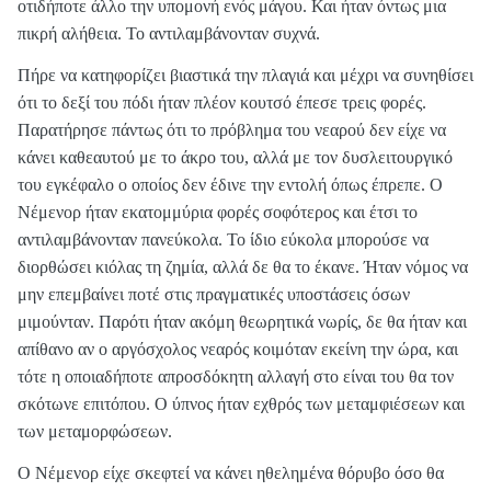
οτιδήποτε άλλο την υπομονή ενός μάγου. Και ήταν όντως μια
πικρή αλήθεια. Το αντιλαμβάνονταν συχνά.
Πήρε να κατηφορίζει βιαστικά την πλαγιά και μέχρι να συνηθίσει
ότι το δεξί του πόδι ήταν πλέον κουτσό έπεσε τρεις φορές.
Παρατήρησε πάντως ότι το πρόβλημα του νεαρού δεν είχε να
κάνει καθεαυτού με το άκρο του, αλλά με τον δυσλειτουργικό
του εγκέφαλο ο οποίος δεν έδινε την εντολή όπως έπρεπε. Ο
Νέμενορ ήταν εκατομμύρια φορές σοφότερος και έτσι το
αντιλαμβάνονταν πανεύκολα. Το ίδιο εύκολα μπορούσε να
διορθώσει κιόλας τη ζημία, αλλά δε θα το έκανε. Ήταν νόμος να
μην επεμβαίνει ποτέ στις πραγματικές υποστάσεις όσων
μιμούνταν. Παρότι ήταν ακόμη θεωρητικά νωρίς, δε θα ήταν και
απίθανο αν ο αργόσχολος νεαρός κοιμόταν εκείνη την ώρα, και
τότε η οποιαδήποτε απροσδόκητη αλλαγή στο είναι του θα τον
σκότωνε επιτόπου. Ο ύπνος ήταν εχθρός των μεταμφιέσεων και
των μεταμορφώσεων.
Ο Νέμενορ είχε σκεφτεί να κάνει ηθελημένα θόρυβο όσο θα