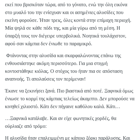
εκεί που βρισκόταν τώρα, από το γόνατο, ενώ την όλη εικόνα
στο μυαλό του την ενίσχυαν και οι ασημένιες αλυσίδες που
εκείνη φορούσε. Ήταν τρεις, όλες κοντά στην επίμαχη περιοχή.
Μία ψηλά σε κάθε πόδι της, και μία γύρω από τη μέση. Η
ύπαρξή τους τον διέγειρε υπερβολικά. Νοητικά τουλάχιστον,
αφού σαν κάμπια δεν ένιωθε το παραμικρό.
Φτάνοντας στην αλυσίδα και σκαρφαλώνοντας επάνω της
ενθουσιάστηκε ακόμη περισσότερο. Για μια στιγμή
κοντοστάθηκε κιόλας. Ο στόχος του ήταν πια σε απόσταση
αναπνοής. Τι απολαύσεις τον περίμεναν!
Έκανε να ξεκινήσει ξανά. Πιο βιαστικά από ποτέ. Ξαφνικά όμως
ένιωσε το κορμί της κάμπιας τελείως άκαμπτο. Δεν μπορούσε να
κινηθεί χιλιοστό. Κάτι δεν πήγαινε καθόλου καλά. Κάτι…
…Ξαφνικά κατάλαβε. Και αν είχε φωνητικές χορδές, θα
ούρλιαζε από τρόμο:
Η αλυσίδα ήταν επαλειμμένη με κάποιο ξόρκι παράλυσης. Και