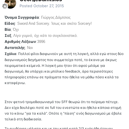
Posted
October 27, 2015
Όνομα Συγγραφέα
: Γιώργος Δάμτσιος
Είδος
: Sword And Sorcery. Ίσως και σκέτο Sorcery!
Βία
; Όχι
Σεξ
; Λίγο γυμνό, όχι κάτι το συγκλονιστικό.
Αριθμός Λέξεων
:3996
Αυτοτελής
; Ναι
Σχόλια
Πολλοί φίλοι διαφωνούν με αυτή τη λογική, αλλά εγώ στους δύο
:
διαγωνισμούς διηγήματος που συμμετείχα ποτέ, το έκανα με άκρως
πειραματικά κείμενά. Η λογική μου ήταν ότι αφού μιλάμε για
διαγωνισμό, θα υπάρχει και μπόλικο feedback, άρα περισσότερες
πληροφορίες επάνω σε πράγματα που ήθελα να μάθω πόσο καλά τα
καταφέρνω.
Στον φετινό τρομοδιαγωνισμό του SFF θεωρώ ότι το πείραμα πέτυχε.
Δεν είχα δουλέψει ποτέ σε full του ενεστώτα και ήθελα κάποια στιγμή
να το κάνω “για τα καλά”. Οπότε η “πίεση” ενός διαγωνισμού με έβαλε
τελικά στη διαδικασία.
Το συνδύασα μάλιστα και με την κοπή κατά 2/3 ενός ήδη έτοιμου