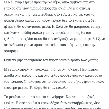
Ο Νέμενορ έτρεξε προς την καλύβα, απολαμβάνοντας στο
έπακρο ότι ήταν πια αθόρυβος σαν σκιά. Για μια στιγμή
σκέφτηκε να πηδήξει απευθείας στο εσωτερικό της από το
πλησιέστερο παράθυρο, αλλά τελικά δεν το έκανε γιατί δεν
ήξερε τι θα συναντούσε μέσα. Η Σολένια θα μπορούσε να έχει
κανέναν θηριώδη σκύλο για συντροφιά, ο οποίος θα του
χαλούσε τα σχέδια αφού θα τον ανάγκαζε να μεταμορφωθεί ξανά
σε άνθρωπο για να προστατευτεί, καταστρέφοντας έτσι την
άσκησή του.
Γιατί να μην προτιμούσε τον παραδοσιακό τρόπο των γατών;
Με χαρακτηριστική ευκολία, πήδηξε στη σκεπή. Περπάτησε
άφοβα στο χείλος της και στο τέλος προσέγγισε τον καπνοδόχο
του τζακιού. Υπολόγισε ότι το συνολικό του μήκος ήταν το πολύ
τέσσερα μέτρα. Το άλμα θα ήταν εύκολο.
Το μετάνιωσε με το που το επιχείρησε. Και νευρίασε ξανά,
κιόλας. Εκτός του ότι ο καπνοδόχος ήταν πενταβρώμικος, δεν
είχε σκεφτεί καθόλου τι θα έκανε στην περίπτωση που η εστία