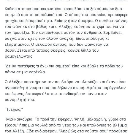
Κάθισε στο πιο απομακρυσμένο τραπεζάκι και ξεκούμπωσε δυο
κουμπιά από το πουκάμισό του. Ο κήπος του μουσείου προσέφερε
ησυχία και διακριτικότητα. Επίσης ήταν όμορφα. Ο συνδαιτυμόνας
του φάνηκε στο βάθος και ο Αλέξης κούνησε το χέρι του για να
τον προσέξει. Τον αντιπαθούσε αυτόν τον άνθρωπο. Συμβαίνει
συχνά όταν έχεις τον άλλον ανάγκη. Είσαι υπόλογος κι
εξαρτημένος. Ο μελαψός άντρας, που δεν φαινόταν να
βασανίζεται από τέτοιες σκέψεις, κάθισε δίπλα του
χαμογελώντας.
“Δε θα πιστέψεις τι έχω για σήμερα” είπε και έβαλε τα πόδια του
πάνω σε μια καρέκλα.
Ο Αλέξης παρατήρησε τον σερβιτόρο να πλησιάζει και έκανε ένα
ανεπαίσθητο νεύμα που υποδήλωνε σιωπή. Αφότου παράγγειλαν
και έφυγε, έστρεψε όλο του το ενδιαφέρον πάνω στον
συνομιλητή του.
“Τι έχεις;”
“Μια καινούρια. Το πρωί την έφεραν. Ψηλή, μελαχρινή, γύρω στα
είκοσι.” ήπιε μια γουλιά από το νερό του και υπολόγισε το βλέμμα
του Αλέξη. Είδε ενδιαφέρον. “Ακριβώς στα γούστα σου” πρόσθεσε