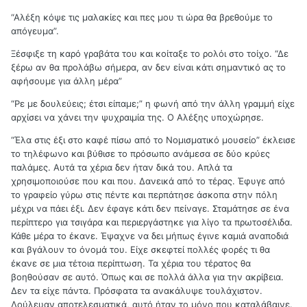
“Αλέξη κόψε τις μαλακίες και πες μου τι ώρα θα βρεθούμε το
απόγευμα”.
Ξέσφιξε τη καρό γραβάτα του και κοίταξε το ρολόι στο τοίχο. “Δε
ξέρω αν θα προλάβω σήμερα, αν δεν είναι κάτι σημαντικό ας το
αφήσουμε για άλλη μέρα”
“Ρε με δουλεύεις; έτσι είπαμε;” η φωνή από την άλλη γραμμή είχε
αρχίσει να χάνει την ψυχραιμία της. Ο Αλέξης υποχώρησε.
“Έλα στις έξι στο καφέ πίσω από το Νομισματικό μουσείο” έκλεισε
το τηλέφωνο και βύθισε το πρόσωπο ανάμεσα σε δύο κρύες
παλάμες. Αυτά τα χέρια δεν ήταν δικά του. Απλά τα
χρησιμοποιούσε που και που. Δανεικά από το τέρας. Έφυγε από
το γραφείο γύρω στις πέντε και περπάτησε άσκοπα στην πόλη
μέχρι να πάει έξι. Δεν έφαγε κάτι δεν πείναγε. Σταμάτησε σε ένα
περίπτερο για τσιγάρα και περιεργάστηκε για λίγο τα πρωτοσέλιδα.
Κάθε μέρα το έκανε. Έψαχνε να δει μήπως έγινε καμιά αναποδιά
και βγάλουν το όνομά του. Είχε σκεφτεί πολλές φορές τι θα
έκανε σε μια τέτοια περίπτωση. Τα χέρια του τέρατος θα
βοηθούσαν σε αυτό. Όπως και σε πολλά άλλα για την ακρίβεια.
Δεν τα είχε πάντα. Πρόσφατα τα ανακάλυψε τουλάχιστον.
Δούλευαν αποτελεσματικά, αυτό ήταν το μόνο που καταλάβαινε.