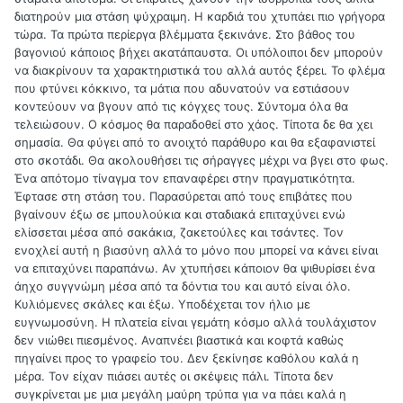
διατηρούν μια στάση ψύχραιμη. Η καρδιά του χτυπάει πιο γρήγορα
τώρα. Τα πρώτα περίεργα βλέμματα ξεκινάνε. Στο βάθος του
βαγονιού κάποιος βήχει ακατάπαυστα. Οι υπόλοιποι δεν μπορούν
να διακρίνουν τα χαρακτηριστικά του αλλά αυτός ξέρει. Το φλέμα
που φτύνει κόκκινο, τα μάτια που αδυνατούν να εστιάσουν
κοντεύουν να βγουν από τις κόγχες τους. Σύντομα όλα θα
τελειώσουν. Ο κόσμος θα παραδοθεί στο χάος. Τίποτα δε θα χει
σημασία. Θα φύγει από το ανοιχτό παράθυρο και θα εξαφανιστεί
στο σκοτάδι. Θα ακολουθήσει τις σήραγγες μέχρι να βγει στο φως.
Ένα απότομο τίναγμα τον επαναφέρει στην πραγματικότητα.
Έφτασε στη στάση του. Παρασύρεται από τους επιβάτες που
βγαίνουν έξω σε μπουλούκια και σταδιακά επιταχύνει ενώ
ελίσσεται μέσα από σακάκια, ζακετούλες και τσάντες. Τον
ενοχλεί αυτή η βιασύνη αλλά το μόνο που μπορεί να κάνει είναι
να επιταχύνει παραπάνω. Αν χτυπήσει κάποιον θα ψιθυρίσει ένα
άηχο συγγνώμη μέσα από τα δόντια του και αυτό είναι όλο.
Κυλιόμενες σκάλες και έξω. Υποδέχεται τον ήλιο με
ευγνωμοσύνη. Η πλατεία είναι γεμάτη κόσμο αλλά τουλάχιστον
δεν νιώθει πιεσμένος. Αναπνέει βιαστικά και κοφτά καθώς
πηγαίνει προς το γραφείο του. Δεν ξεκίνησε καθόλου καλά η
μέρα. Τον είχαν πιάσει αυτές οι σκέψεις πάλι. Τίποτα δεν
συγκρίνεται με μια μεγάλη μαύρη τρύπα για να πάει καλά η