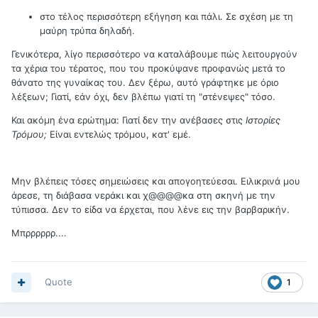
στο τέλος περισσότερη εξήγηση και πάλι. Σε σχέση με τη
μαύρη τρύπα δηλαδή.
Γενικότερα, λίγο περισσότερο να καταλάβουμε πώς λειτουργούν
τα χέρια του τέρατος, που του προκύψανε προφανώς μετά το
θάνατο της γυναίκας του. Δεν ξέρω, αυτό γράφτηκε με όριο
λέξεων; Γιατί, εάν όχι, δεν βλέπω γιατί τη "στένεψες" τόσο.
Και ακόμη ένα ερώτημα: Γιατί δεν την ανέβασες στις
Ιστορίες
Τρόμου;
Είναι εντελώς τρόμου, κατ' εμέ.
Μην βλέπεις τόσες σημειώσεις και απογοητεύεσαι. Ειλικρινά μου
άρεσε, τη διάβασα νεράκι και χ@@@@κα στη σκηνή με την
τύπισσα. Δεν το είδα να έρχεται, που λένε εις την βαρβαρικήν.
Μπρρρρρρ....
Quote
1