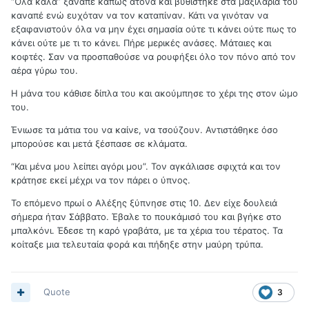
“Όλα καλά” ξανάπε κάπως άτονα και βυθίστηκε στα μαξιλάρια του
καναπέ ενώ ευχόταν να τον καταπίναν. Κάτι να γινόταν να
εξαφανιστούν όλα να μην έχει σημασία ούτε τι κάνει ούτε πως το
κάνει ούτε με τι το κάνει. Πήρε μερικές ανάσες. Μάταιες και
κοφτές. Σαν να προσπαθούσε να ρουφήξει όλο τον πόνο από τον
αέρα γύρω του.
Η μάνα του κάθισε δίπλα του και ακούμπησε το χέρι της στον ώμο
του.
Ένιωσε τα μάτια του να καίνε, να τσούζουν. Αντιστάθηκε όσο
μπορούσε και μετά ξέσπασε σε κλάματα.
“Και μένα μου λείπει αγόρι μου”. Τον αγκάλιασε σφιχτά και τον
κράτησε εκεί μέχρι να τον πάρει ο ύπνος.
Το επόμενο πρωί ο Αλέξης ξύπνησε στις 10. Δεν είχε δουλειά
σήμερα ήταν Σάββατο. Έβαλε το πουκάμισό του και βγήκε στο
μπαλκόνι. Έδεσε τη καρό γραβάτα, με τα χέρια του τέρατος. Τα
κοίταξε μια τελευταία φορά και πήδηξε στην μαύρη τρύπα.
Quote
3