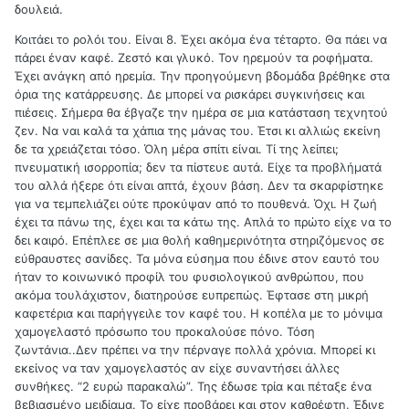
δουλειά.
Κοιτάει το ρολόι του. Είναι 8. Έχει ακόμα ένα τέταρτο. Θα πάει να
πάρει έναν καφέ. Ζεστό και γλυκό. Τον ηρεμούν τα ροφήματα.
Έχει ανάγκη από ηρεμία. Την προηγούμενη βδομάδα βρέθηκε στα
όρια της κατάρρευσης. Δε μπορεί να ρισκάρει συγκινήσεις και
πιέσεις. Σήμερα θα έβγαζε την ημέρα σε μια κατάσταση τεχνητού
ζεν. Να ναι καλά τα χάπια της μάνας του. Έτσι κι αλλιώς εκείνη
δε τα χρειάζεται τόσο. Όλη μέρα σπίτι είναι. Τί της λείπει;
πνευματική ισορροπία; δεν τα πίστευε αυτά. Είχε τα προβλήματά
του αλλά ήξερε ότι είναι απτά, έχουν βάση. Δεν τα σκαρφίστηκε
για να τεμπελιάζει ούτε προκύψαν από το πουθενά. Όχι. Η ζωή
έχει τα πάνω της, έχει και τα κάτω της. Απλά το πρώτο είχε να το
δει καιρό. Επέπλεε σε μια θολή καθημερινότητα στηριζόμενος σε
εύθραυστες σανίδες. Τα μόνα εύσημα που έδινε στον εαυτό του
ήταν το κοινωνικό προφίλ του φυσιολογικού ανθρώπου, που
ακόμα τουλάχιστον, διατηρούσε ευπρεπώς. Έφτασε στη μικρή
καφετέρια και παρήγγειλε τον καφέ του. Η κοπέλα με το μόνιμα
χαμογελαστό πρόσωπο του προκαλούσε πόνο. Τόση
ζωντάνια..Δεν πρέπει να την πέρναγε πολλά χρόνια. Μπορεί κι
εκείνος να ταν χαμογελαστός αν είχε συναντήσει άλλες
συνθήκες. “2 ευρώ παρακαλώ”. Της έδωσε τρία και πέταξε ένα
βεβιασμένο μειδίαμα. Το είχε προβάρει και στον καθρέφτη. Έδινε