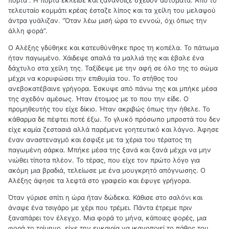
πόρτα”. Η πόρτα έκλεισε και ξανάνοιξε σχεδόν αυτόματα. Από το
τελευταίο κομμάτι κρέας έσταζε λίπος και τα χείλη του μελαψού
άντρα γυάλιζαν. “Όταν λέω μισή ώρα το εννοώ, όχι όπως την
άλλη φορά”.
Ο Αλέξης γδύθηκε και κατευθύνθηκε προς τη κοπέλα. Το πάτωμα
ήταν παγωμένο. Χάιδεψε απαλά τα μαλλιά της και έβαλε ένα
δάχτυλο στα χείλη της. Ταξίδεψε με την αφή σε όλο της το σώμα
μέχρι να κορυφώσει την επιθυμία του. Το στήθος του
ανεβοκατέβαινε γρήγορα. Έσκυψε από πάνω της και μπήκε μέσα
της σχεδόν αμέσως. Ήταν έτοιμος με το που την είδε. Ο
προμηθευτής του είχε δίκιο. Ήταν ακριβώς όπως την ήθελε. Το
κάθαρμα δε πέφτει ποτέ έξω. Το γλυκό πρόσωπο μπροστά του δεν
είχε καμία ζεστασιά αλλά παρέμενε γοητευτικό και λάγνο. Άφησε
έναν αναστεναγμό και έσφιξε με τα χέρια του τέρατος τη
παγωμένη σάρκα. Μπήκε μέσα της ξανά και ξανά μέχρι να μην
νιώθει τίποτα πλέον. Το τέρας, που είχε τον πρώτο λόγο για
ακόμη μια βραδιά, τελείωσε με ένα μουγκρητό απόγνωσης. Ο
Αλέξης άφησε τα λεφτά στο γραφείο και έφυγε γρήγορα.
Όταν γύρισε σπίτι η ώρα ήταν δώδεκα. Κάθισε στο σαλόνι και
άναψε ένα τσιγάρο με χέρι που τρέμει. Πάντα έτρεμε πριν
ξαναπάρει τον έλεγχο. Μια φορά το μήνα, κάποιες φορές, μια
φορά το τρίμηνο, είχε την ευκαιρία να ικανοποιεί το πάθος του.