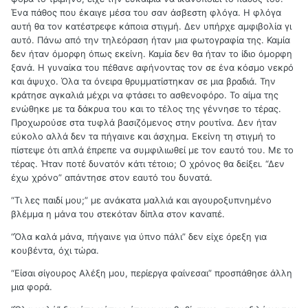
Ένα πάθος που έκαιγε μέσα του σαν άσβεστη φλόγα. Η φλόγα
αυτή θα τον κατέστρεφε κάποια στιγμή. Δεν υπήρχε αμφιβολία γι
αυτό. Πάνω από την τηλεόραση ήταν μια φωτογραφία της. Καμία
δεν ήταν όμορφη όπως εκείνη. Καμία δεν θα ήταν το ίδιο όμορφη
ξανά. Η γυναίκα του πέθανε αφήνοντας τον σε ένα κόσμο νεκρό
και άψυχο. Όλα τα όνειρα θρυμματίστηκαν σε μια βραδιά. Την
κράτησε αγκαλιά μέχρι να φτάσει το ασθενοφόρο. Το αίμα της
ενώθηκε με τα δάκρυα του και το τέλος της γέννησε το τέρας.
Προχωρούσε στα τυφλά βασιζόμενος στην ρουτίνα. Δεν ήταν
εύκολο αλλά δεν τα πήγαινε και άσχημα. Εκείνη τη στιγμή το
πίστεψε ότι απλά έπρεπε να συμφιλιωθεί με τον εαυτό του. Με το
τέρας. Ήταν ποτέ δυνατόν κάτι τέτοιο; Ο χρόνος θα δείξει. “Δεν
έχω χρόνο” απάντησε στον εαυτό του δυνατά.
“Τι λες παιδί μου;” με ανάκατα μαλλιά και αγουροξυπνημένο
βλέμμα η μάνα του στεκόταν δίπλα στον καναπέ.
“Όλα καλά μάνα, πήγαινε για ύπνο πάλι” δεν είχε όρεξη για
κουβέντα, όχι τώρα.
“Είσαι σίγουρος Αλέξη μου, περίεργα φαίνεσαι” προσπάθησε άλλη
μια φορά.