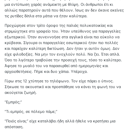
μια εντύπωση χαράς ανάμεικτη με θλίψη. Οι άνθρωποι έτι κι
αλλιώς παρατηρούν αυτά που θέλουν. Ίσως αν δεν έκανε εκείνες
τις ρυτίδες δίπλα στα μάτια να ήταν καλύτερα.
Προχώρησε στον τρίτο όροφο της παλιάς πολυκατοικίας και
στριμώχτηκε στο γραφείο του. Ήταν υπεύθυνος για παραγγελίες
εξωτερικού. Όταν συνεννοήσε στα αγγλικά είναι πιο εύκολο να
κρύβεσαι. Σίγουρα οι παραγγελίες εσωτερικού ήταν πιο πολλές
και παρείχαν καλύτερη δικτύωση. Δεν ήταν γι αυτόν όμως. Δεν
είχε φιλοδοξίες. Να μην τον ενοχλούν πολύ. Να ζει. Έτσι απλά.
Όσο το λιγότερο τραβούσε την προσοχή τους, τόσο το καλύτερο.
Άφησε το μυαλό του να παρασυρθεί από ημερομηνίες και
αρχειοθετήσεις. Πήρε και δυο χάπια. Υπέροχα.
Γύρω στις 12 χτύπησε το τηλέφωνο. Τον είχε πάρει ο ύπνος.
Σήκωσε το ακουστικό και προσπάθησε να κάνει τη φωνή του να
ακούγεται ζωηρή.
“Εμπρός;”
“Τι εμπρός, σε πόλεμο πάμε;”
“Ποιός είναι;” είχε καταλάβει ήδη αλλά ήθελε να κρατήσει μια
απόσταση.