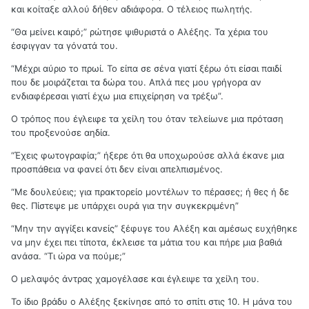
και κοίταξε αλλού δήθεν αδιάφορα. Ο τέλειος πωλητής.
“Θα μείνει καιρό;” ρώτησε ψιθυριστά ο Αλέξης. Τα χέρια του
έσφιγγαν τα γόνατά του.
“Μέχρι αύριο το πρωί. Το είπα σε σένα γιατί ξέρω ότι είσαι παιδί
που δε μοιράζεται τα δώρα του. Απλά πες μου γρήγορα αν
ενδιαφέρεσαι γιατί έχω μια επιχείρηση να τρέξω”.
Ο τρόπος που έγλειφε τα χείλη του όταν τελείωνε μια πρόταση
του προξενούσε αηδία.
“Έχεις φωτογραφία;” ήξερε ότι θα υποχωρούσε αλλά έκανε μια
προσπάθεια να φανεί ότι δεν είναι απελπισμένος.
“Με δουλεύεις; για πρακτορείο μοντέλων το πέρασες; ή θες ή δε
θες. Πίστεψε με υπάρχει ουρά για την συγκεκριμένη”
“Μην την αγγίξει κανείς” ξέφυγε του Αλέξη και αμέσως ευχήθηκε
να μην έχει πει τίποτα, έκλεισε τα μάτια του και πήρε μια βαθιά
ανάσα. “Τι ώρα να πούμε;”
Ο μελαψός άντρας χαμογέλασε και έγλειψε τα χείλη του.
Το ίδιο βράδυ ο Αλέξης ξεκίνησε από το σπίτι στις 10. Η μάνα του