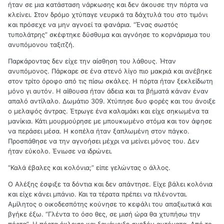
ήταν σε μια κατάσταση νάρκωσης και δεν άκουσε την πόρτα να
κλείνει. Στον δρόμο χτύπαγε νευρικά τα δάχτυλά του στο τιμόνι
και πρόσεχε να μην αγνοεί τα φανάρια. “Ένας σωστός
τυπολάτρης” σκέφτηκε δύσθυμα και αγνόησε το κορνάρισμα του
ανυπόμονου ταξιτζή.
Παρκάροντας δεν είχε την αίσθηση του λάθους. Ήταν
ανυπόμονος. Πάρκαρε σε ένα στενό λίγο πιο μακριά και ανέβηκε
στον τρίτο όροφο από τις πίσω σκάλες. Η πόρτα ήταν ξεκλείδωτη
μόνο γι αυτόν. Η αίθουσα ήταν άδεια και τα βήματά κάναν έναν
απαλό αντίλαλο. Δωμάτιο 309. Χτύπησε δυο φορές και του άνοιξε
ο μελαψός άντρας. Έτρωγε ένα καλαμάκι και είχε σηκωμένα τα
μανίκια. Κάτι μουρμούρησε με μπουκωμένο στόμα και τον άφησε
να περάσει μέσα. Η κοπέλα ήταν ξαπλωμένη στον πάγκο.
Προσπάθησε να την αγνοήσει μέχρι να μείνει μόνος του. Δεν
ήταν εύκολο. Ένιωσε να ιδρώνει.
“Καλά έβαλες και κολόνια;” είπε γελώντας ο άλλος.
Ο Αλέξης έσφιξε τα δόντια και δεν απάντησε. Είχε βάλει κολόνια
και είχε κάνει μπάνιο. Και τα τέρατα πρέπει να πλένονται.
Αμίλητος ο οικοδεσπότης κούνησε το κεφάλι του απαξιωτικά και
βγήκε έξω. “Γλέντα το όσο θες, σε μισή ώρα θα χτυπήσω την