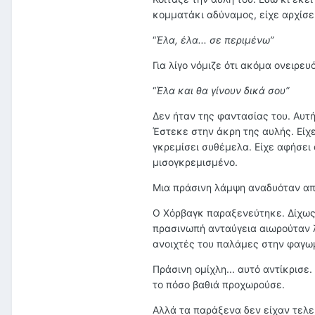
κομματάκι αδύναμος, είχε αρχίσει
“
Έλα, έλα... σε περιμένω”
Για λίγο νόμιζε ότι ακόμα ονειρε
“
Έλα
και θα γίνουν δικά σου”
Δ
εν ήταν της φαντασίας του. Αυτή
Έστεκε στην άκρη της αυλής. Είχε
γκρεμίσει συθέμελα. Είχε αφήσει
μισογκρεμισμένο.
Μια πράσινη λάμψη αναδυόταν από
Ο Χόρβαγκ παραξενεύτηκε. Δίχως ν
πρασινωπή ανταύγεια αιωρούταν λ
ανοιχτές του παλάμες στην φαγω
Πράσινη ομίχλη... αυτό αντίκρισε
το πόσο βαθιά προχωρούσε.
Αλλά τα παράξενα δεν είχαν τελε