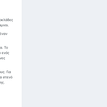
κοκλάδες
μνοι.
 έναν
α. Το
ά ενός
νες
υς. Για
να στενό
ης.