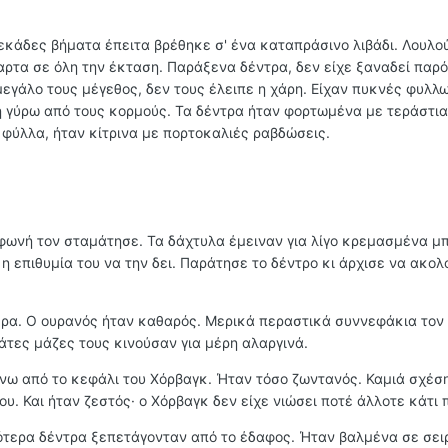
εκάδες βήματα έπειτα βρέθηκε σ' ένα καταπράσινο λιβάδι. Λουλού
ρτα σε όλη την έκταση. Παράξενα δέντρα, δεν είχε ξαναδεί παρό
μεγάλο τους μέγεθος, δεν τους έλειπε η χάρη. Είχαν πυκνές φυλλ
 γύρω από τους κορμούς. Τα δέντρα ήταν φορτωμένα με τεράστια
φύλλα, ήταν κίτρινα με πορτοκαλιές ραβδώσεις.
η φωνή τον σταμάτησε. Τα δάχτυλα έμειναν για λίγο κρεμασμένα μ
η επιθυμία του να την δει. Παράτησε το δέντρο κι άρχισε να ακολ
ρα. Ο ουρανός ήταν καθαρός. Μερικά περαστικά συννεφάκια τον 
ράτες μάζες τους κινούσαν για μέρη αλαργινά.
ω από το κεφάλι του Χόρβαγκ. Ήταν τόσο ζωντανός. Καμιά σχέση
ου. Και ήταν ζεστός· ο Χόρβαγκ δεν είχε νιώσει ποτέ άλλοτε κάτι 
ότερα δέντρα ξεπετάγονταν από το έδαφος. Ήταν βαλμένα σε σει