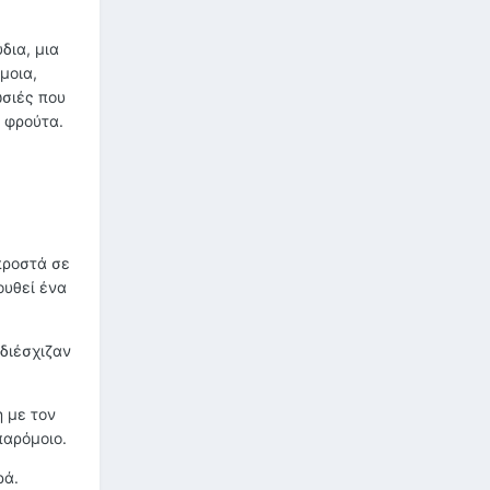
δια, μια
μοια,
ωσιές που
 φρούτα.
προστά σε
ουθεί ένα
διέσχιζαν
 με τον
παρόμοιο.
ρά.