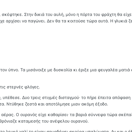
, σκέφτηκε. Στην δικιά του αυλή, μόνο η πόρτα του φράχτη θα είχ
ε αρχίσει να παγώνει. Δεν θα τα κοιτούσε τώρα αυτά. Η γλυκιά ζ
τον ύπνο. Τα μισάνοιξε με δυσκολία κι έριξε μια φευγαλέα ματιά
τις στερνές φλόγες.
ω
, υπέθεσε. Δυο τρεις στιγμές δισταγμού· το πήρε έπειτα απόφαση 
α. Ντύθηκε ζεστά και αποτόλμησε μια
ν
ακόμη έξοδο.
 αέρας. Ο ουρανός είχε καθαρίσει· τα βαριά σύννεφα τώρα σκέπα
 θρόνιαζε καταμεσής του ανέφελου ουρανού.
ί το λευκό χαλί το είχαν σημαδέψει σκούρα μπαλώματα. Αν και ο ή