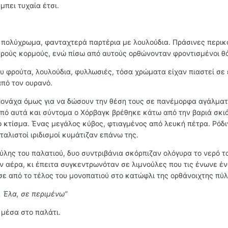
μπει τυχαία έτσι.
πολύχρωμα, φανταχτερά παρτέρια με λουλούδια. Πράσινες περι
τρούς κορμούς, ενώ πίσω από αυτούς ορθώνονταν φροντισμένοι θά
υ φρούτα, λουλούδια, φυλλωσιές, τόσα χρώματα είχαν πιαστεί σε
πό τον ουρανό.
Μονάχα όμως για να δώσουν την θέση τους σε πανέμορφα αγάλματ
από αυτά και σύντομα ο Χόρβαγκ βρέθηκε κάτω από την βαριά σκι
 κτίσμα. Ένας μεγάλος κύβος, φτιαγμένος από λευκή πέτρα. Ρόδι
αλιστοί ιριδισμοί κυμάτιζαν επάνω της.
ύλης του παλατιού, δυο συντριβάνια σκόρπιζαν ολόγυρα το νερό το
ον αέρα, κι έπειτα συγκεντρωνόταν σε λιμνούλες που τις ένωνε έ
σε από το τέλος του μονοπατιού στο κατώφλι της ορθάνοιχτης πύλ
 Έλα, σε περιμένω”
μέσα στο παλάτι.