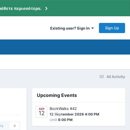
μάθετε περισσότερα.
Sign Up
Existing user? Sign In
All Activity
Upcoming Events
BookWalks #42
SEP
12
0
12 September 2026 4:00 PM
Until
6:00 PM
rs
0