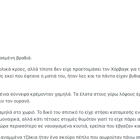
ρασμένη βραδιά.
λικά κρύες, αλλά τίποτε δεν είχε προετοιμάσει τον Χόρβαγκ για 
ς εκεί που έφτανε η ματιά του, ήταν λες και τα πάντα είχαν βυθισ
υβένια σύννεφα κρέμονταν χαμηλά. Τα έλατα στους γύρω λόφους έ
υν τον ουρανό.
χαμηλά στο χωριό. Το δικό του σπιτικό το είχε στήσει καταμεσής ε
οναχικά, αλλά κάτι τέτοιες στιγμές θυμόταν γιατί το είχε πάρει
ώρα περισσότερο σε ναυαγισμένα κουτιά, ερείπια που έβγαζαν κ
α αναμμένα τζάκια ήταν ένα σκούρο πέπλο που αιωρούταν πάνω α