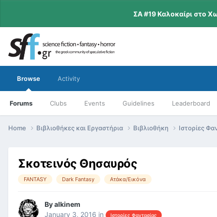
ΣΑ #19 Καλοκαίρι στο Χ
Browse
Activity
Forums
Clubs
Events
Guidelines
Leaderboard
Home
Βιβλιοθήκες και Εργαστήρια
Βιβλιοθήκη
Ιστορίες Φα
Σκοτεινός Θησαυρός
FANTASY
Dark Fantasy
Ατάκα/Εικόνα
By
alkinem
January 3, 2016
in
Ιστορίες Φαντασίας