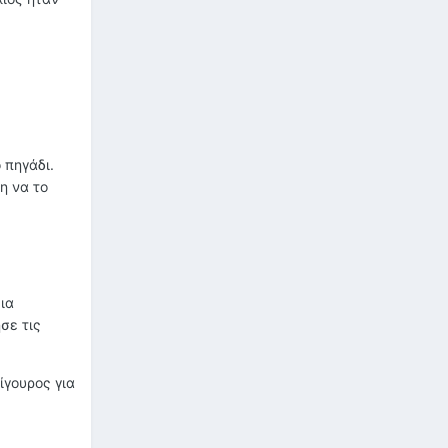
 πηγάδι.
η να το
ια
σε τις
ίγουρος για