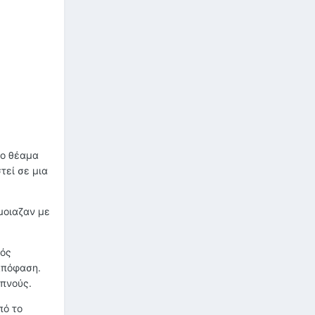
το θέαμα
τεί σε μια
μοιαζαν με
νός
 απόφαση.
απνούς.
πό το