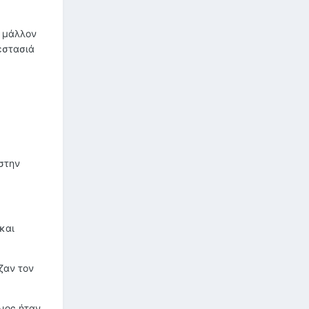
ε μάλλον
εστασιά
 στην
και
ζαν τον
λιος ήταν