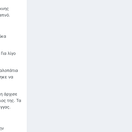
ρινης
απνό.
ίκα
Για λίγο
καλοπάτια
τηκε να
λη άρχισε
λος της. Τα
γγας.
ην