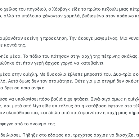
 χείλος του πηγαδιού, ο Χόρβαγκ είδε το πρώτο πεζούλι μιας πέτ
α, αλλά τα υπόλοιπα χάνονταν χαμηλά, βυθισμένα στον πράσινο κ
αμβανόταν εκείνη η πρόσκληση. Την άκουγε μαγεμένος. Μια γυνα
ε κοντά της.
ηξε μέσα. Τα πόδια του πάτησαν στην αρχή της πέτρινης σκάλας. 
ώθηκε ότι ήταν γερή άρχισε γοργά να κατεβαίνει.
 μέσα στην ομίχλη. Με δυσκολία έβλεπε μπροστά του. Δυο-τρία σ
ολά. Αυτό όμως δεν τον σταμάτησε. Ούτε για μια στιγμή δεν σκέφ
να βρει σε ποια ανήκε.
ύσε να υπολογίσει πόσο βαθιά είχε φτάσει. Σιγά-σιγά όμως η ομίχ
ε, και μετά από λίγο είδε επιτέλους ότι η κατάβαση έφτανε στο τέ
αν ολοκάθαρα πια, και δίπλα από αυτά φαινόταν η αρχή μιας σήρα
έφεγγε από το άνοιγμά της.
δειλιάσει. Πήδηξε στο έδαφος και τρεχάτος άρχισε να διασχίζει τ