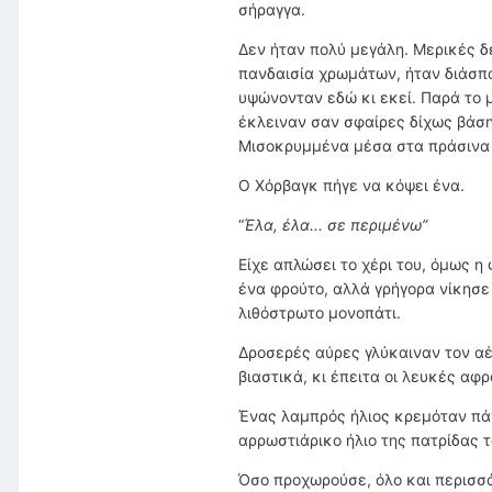
σήραγγα.
Δεν ήταν πολύ μεγάλη. Μερικές δ
πανδαισία χρωμάτων, ήταν διάσπα
υψώνονταν εδώ κι εκεί. Παρά το 
έκλειναν σαν σφαίρες δίχως βάση
Μισοκρυμμένα μέσα στα πράσινα 
Ο Χόρβαγκ πήγε να κόψει ένα.
“
Έλα, έλα... σε περιμένω”
Είχε απλώσει το χέρι του, όμως 
ένα φρούτο, αλλά γρήγορα νίκησε 
λιθόστρωτο μονοπάτι.
Δροσερές αύρες γλύκαιναν τον αέ
βιαστικά, κι έπειτα οι λευκές αφ
Ένας λαμπρός ήλιος κρεμόταν πάν
αρρωστιάρικο ήλιο της πατρίδας τ
Όσο προχωρούσε, όλο και περισσ