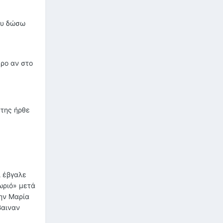
ου δώσω
ερο αν στο
 της ήρθε
ι έβγαλε
ωριό» μετά
την Μαρία
βαιναν