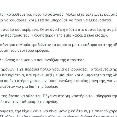
είνη κατευθύνθηκε προς το ασανσέρ. Μόλις είχε τελειώσει και απ
ια να καθαρίσει και μετά θα μπορούσε να πάει να ξεκουραστεί.
ασανσέρ και περίμενε. Όταν άνοιξε η πόρτα στο ασανσέρ, ήταν μέ
ην περιπολία του. «Καλησπέρα» της είπε «ακόμα εδώ είσαι;».
πάντησε η Μαρία τραβώντας το καρότσι με τα καθαριστικά της «
κουμπί του δευτέρου ορόφου.
ελειώσεις πες μου να σου ανοίξω» της απάντησε.
 χρόνων, είχε περάσει πολλά χρόνια σε ιδρύματα. Τα τελευταία χ
καθαρίστρια, και έμενε μαζί με μια φίλη και συμφοιτήτρια της λ
μό σε ένα κτήριο γραφείων, μιας μεγάλης εταιρίας μόνη της, για ν
ιαζόταν για μια δική της δουλειά.
, της άρεσε να αθλείται. Πήγαινε στο γυμναστήριο του αδερφού τη
 έκανε τον καθαρισμό τις αργίες.
ρύματα, την είχαν κάνει να είναι μοναχικό άτομο, με σκληρό χαρ
 Εξ άλλου δεν θα μπορούσε αλλιώς να είχε επιβιώσει όλα αυτά τα 