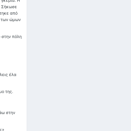
 γκέμια. Η
. Σήκωσε
χτηκε από
ς των ώμων
 στην πόλη
λεις έλα
μο της.
πάω στην
ο;»