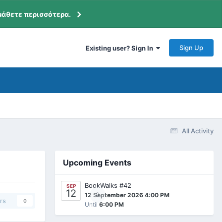
μάθετε περισσότερα.
Sign Up
Existing user? Sign In
All Activity
Upcoming Events
BookWalks #42
SEP
12
0
12 September 2026 4:00 PM
rs
0
Until
6:00 PM