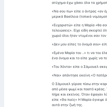
ατύχημα έχω χάσει όλα τα χρήματ
«Να σου πω» είπε ο άντρας «αν έ
μερικά Βασίλεια (τοπικά νομίσματ
«Ευχαριστώ» είπε η Μαρία «θα σου
τελειώσεις». Είχε είδη σκεφτεί ό
χωριό όλοι ήταν ντυμένοι σαν τον
«Δεν μου είπες το όνομά σου» εί
«Εμένα Μαρία του ..» τι να του έ
ένα όνομα και το είπε χωρίς να π
«Του Χόντα» είπε ο Σάμιουελ σκεφ
«Ναι» απάντησε εκείνη «Ο πατέρα
Ο Σάμιουελ γύρισε πίσω στην καρ
από μέσα ψωμί και παστό κρέας.
πήρε και εκείνος. Όταν έφαγαν λ
είπε «Θα πιείς» Η Μαρία έγνεψε 
αυτά στην ζωή της.