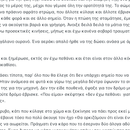
ς το μέρος της, μέχρι που γέμισε όλη την ορατότητά της. Το σώμ
ένα πράσινο αφράτο στρώμα, που άλλοτε κύλαγε και άλλοτε έβρι
 κάθε φορά και σε άλλο σημείο. Όταν η πτώση της σταμάτησε, έμ
ς να ακούγεται βαριά και γρήγορη. Άνοιξε δειλά δειλά τα μάτια τη
νω προσεκτικές κινήσεις, μήπως και έχω κανένα σοβαρό τραυματ
αγάλανο ουρανό. Ένα αεράκι απαλό ήρθε να της δώσει ανάσα με 
 και ξημέρωσε, εκτός αν έχω πεθάνει και έτσι είναι στον άλλο κ
καθίσει.
άσει τίποτα, παρ’ όλο που θα έλεγε ότι δεν υπάρχει σημείο που να
. Ήταν ανάμεσα σε φυτά και γύρω της μεγάλα δέντρα ύψωναν το 
της για την μηχανή. Δεν την είδε πουθενά, έψαξε για τον δρόμο 
 ούτε δρόμο έβρισκε. «Που είμαι» σκέφτηκε «δεν έχω πεθάνει για
ς».
ρυβο, κάτι που κύλαγε στο χώμα και ξεκίνησε να πάει προς εκεί 
τέβαινε τόσο πιο πολύ άκουγε τον ήχο «Θα ορκιζόμουν ότι είναι έ
ης να αιωρείται. Πράγματι ένα κάρο που το έσερναν δύο άλογα αδ