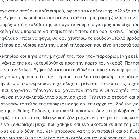
πήγε στην αποθήκη καθαρισμού, άφησε το καρότσι της, άλλαξε τα 
ς. Βγήκε στον διάδρομο και κοντοστάθηκε, μια μικρή ζαλάδα την 
ορές αυτή η ζαλάδα της έσπαγε τα νεύρα, ο γιατρός που είχε πάε
εκείνη δεν μπορούσε να σταματήσει τίποτα από όσα έκανε. Προχ
ν φύλακα «πάω να φύγω, θα σου χτυπήσω το κουδούνι. Καλό βράδυ
ιρέτησε και γύρισε πάλι την μικρή τηλεόραση που είχε μπροστά του
 κτηρίου και πήγε στην μηχανή της, που ήταν παρκαρισμένη εκεί.
α γάντια της και κατευθύνθηκε προς την πόρτα του γκαράζ. Πάτησ
ε να ανεβαίνει. Βγήκε έξω και κατευθύνθηκε προς τον περιφερει
ς για να γυρίσει σπίτι της. Πέρασε το τελευταίο φανάρι της πόλης
την ώρα ο περιφερειακός είχε ελάχιστη κίνηση. Τα φώτα της μηχα
 που έρχονταν, πέρναγαν και χάνονταν στο πριν. Οι ανοιχτές στρ
νει σε έναν αλλεπάλληλο αρμονικό χορό. Τελευταία στροφή και 
τούσαν το τέλος της περιφερειακής και την αρχή του δρόμου για 
ς της ευθείας. Πράσινο, πορτοκαλί, κόκκινο.. δεν το προλάβαινε.
εμίζει τα μάτια της. Μια γλυκιά ζάλη ερχόταν μαζί με το φως να
 να ξεθωριάζει μέχρι που χάθηκε και ένα σκοτάδι γέμισε τα μάτι
ασε σε μια δύνη, που δεν μπορούσε να της αντισταθεί και ας ήξερ
νηση για την ζωή της. Μέσα στο σκοτάδι και την αιώρηση της, ένα 