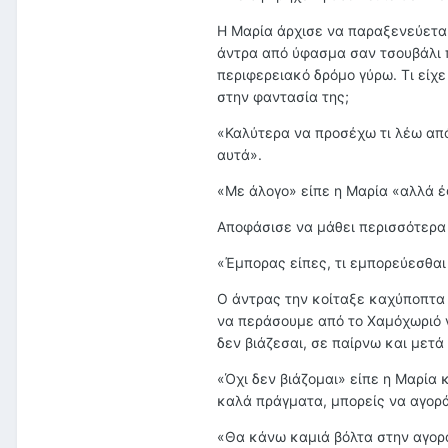
Η Μαρία άρχισε να παραξενεύεται 
άντρα από ύφασμα σαν τσουβάλι π
περιφερειακό δρόμο γύρω. Τι είχε
στην φαντασία της;
«Καλύτερα να προσέχω τι λέω από
αυτά».
«Με άλογο» είπε η Μαρία «αλλά έ
Αποφάσισε να μάθει περισσότερα α
«Έμπορας είπες, τι εμπορεύεσθαι
Ο άντρας την κοίταξε καχύποπτα 
να περάσουμε από το Χαμόχωριό γ
δεν βιάζεσαι, σε παίρνω και μετά 
«Όχι δεν βιάζομαι» είπε η Μαρία 
καλά πράγματα, μπορείς να αγορά
«Θα κάνω καμιά βόλτα στην αγορά