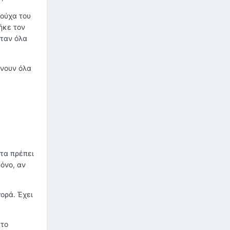
ρούχα του
ήκε τον
ήταν όλα
ίνουν όλα
ώτα πρέπει
όνο, αν
ορά. Έχει
 το