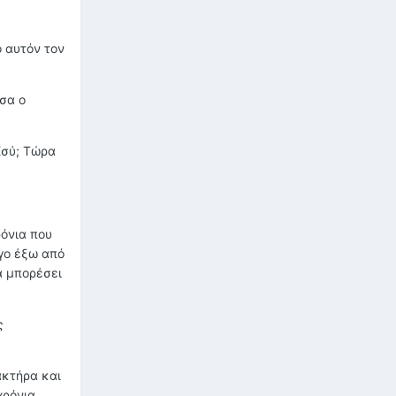
ό αυτόν τον
σα ο
Εσύ; Τώρα
ρόνια που
ίγο έξω από
α μπορέσει
ς
ακτήρα και
χρόνια.