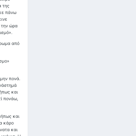
α της
σκε πάνω
εινε
ς την ώρα
ισμό».
άρωμα από
όσμο»
 μην πονά.
ανάστημά
μήπως και
τί πονάω,
μήπως και
να κάρο
ύνατα και