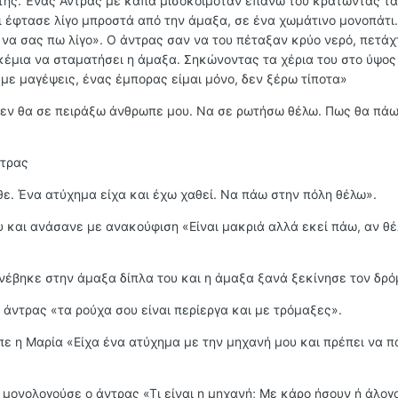
της. Ένας Άντρας με κάπα μισοκοιμόταν επάνω του κρατώντας τα
 έφτασε λίγο μπροστά από την άμαξα, σε ένα χωμάτινο μονοπάτι
ε να σας πω λίγο». Ο άντρας σαν να του πέταξαν κρύο νερό, πετά
γκέμια να σταματήσει η άμαξα. Σηκώνοντας τα χέρια του στο ύψο
με μαγέψεις, ένας έμπορας είμαι μόνο, δεν ξέρω τίποτα»
«Δεν θα σε πειράξω άνθρωπε μου. Να σε ρωτήσω θέλω. Πως θα πάω
ντρας
θε. Ένα ατύχημα είχα και έχω χαθεί. Να πάω στην πόλη θέλω».
και ανάσανε με ανακούφιση «Είναι μακριά αλλά εκεί πάω, αν θέ
νέβηκε στην άμαξα δίπλα του και η άμαξα ξανά ξεκίνησε τον δρό
 άντρας «τα ρούχα σου είναι περίεργα και με τρόμαξες».
πε η Μαρία «Είχα ένα ατύχημα με την μηχανή μου και πρέπει να 
 μονολογούσε ο άντρας «Τι είναι η μηχανή; Με κάρο ήσουν ή άλογ