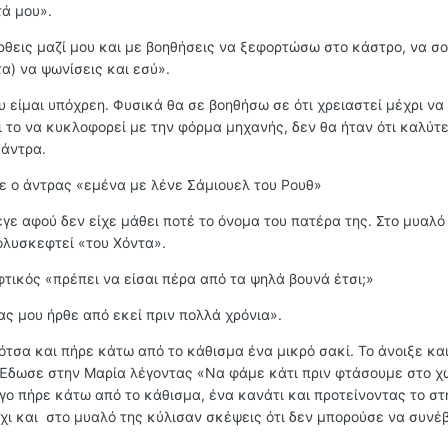
ά μου».
ρθεις μαζί μου και με βοηθήσεις να ξεφορτώσω στο κάστρο, να σ
α) να ψωνίσεις και εσύ».
 είμαι υπόχρεη. Φυσικά θα σε βοηθήσω σε ότι χρειαστεί μέχρι να
τι το να κυκλοφορεί με την φόρμα μηχανής, δεν θα ήταν ότι καλύτ
 άντρα.
πε ο άντρας «εμένα με λένε Σάμιουελ του Ρουθ»
λεγε αφού δεν είχε μάθει ποτέ το όνομα του πατέρα της. Στο μυαλό
ολυσκεφτεί «του Χόντα».
τικός «πρέπει να είσαι πέρα από τα ψηλά βουνά έτσι;»
ς μου ήρθε από εκεί πριν πολλά χρόνια».
ότσα και πήρε κάτω από το κάθισμα ένα μικρό σακί. Το άνοιξε κα
 Έδωσε στην Μαρία λέγοντας «Να φάμε κάτι πριν φτάσουμε στο χ
ίγο πήρε κάτω από το κάθισμα, ένα κανάτι και προτείνοντας το σ
όχι και στο μυαλό της κύλισαν σκέψεις ότι δεν μπορούσε να συνέ