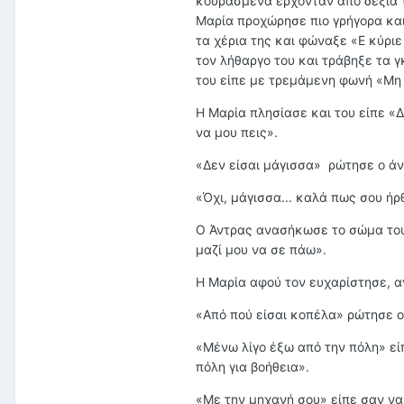
κουρασμένα έρχονταν από δεξιά 
Μαρία προχώρησε πιο γρήγορα και
τα χέρια της και φώναξε «Ε κύρι
τον λήθαργο του και τράβηξε τα 
του είπε με τρεμάμενη φωνή «Μη 
Η Μαρία πλησίασε και του είπε 
να μου πεις».
«Δεν είσαι μάγισσα» ρώτησε ο ά
«Όχι, μάγισσα... καλά πως σου ήρ
Ο Άντρας ανασήκωσε το σώμα του 
μαζί μου να σε πάω».
Η Μαρία αφού τον ευχαρίστησε, α
«Από πού είσαι κοπέλα» ρώτησε ο
«Μένω λίγο έξω από την πόλη» εί
πόλη για βοήθεια».
«Με την μηχανή σου» είπε σαν να