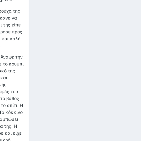
ρούχα της
έκανε να
ι της είπε
ώρησε προς
 και καλή
.
 Άναψε την
ε το κουμπί
ακό της
 και
νής
οφές του
στο βάθος
το σπίτι. Η
 Το κόκκινο
 θαμπώσει
α της. Η
ε και είχε
μικρό