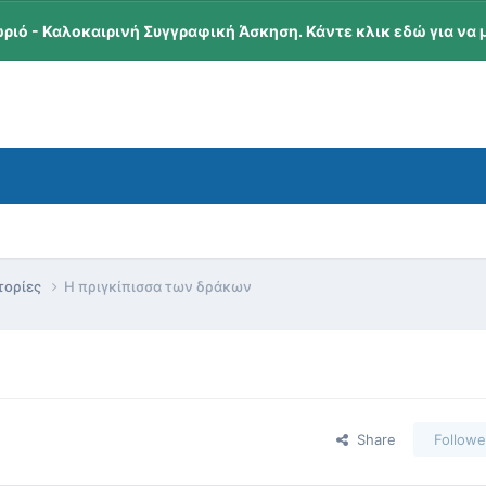
ωριό - Καλοκαιρινή Συγγραφική Άσκηση. Κάντε κλικ εδώ για να 
τορίες
Η πριγκίπισσα των δράκων
Share
Followe