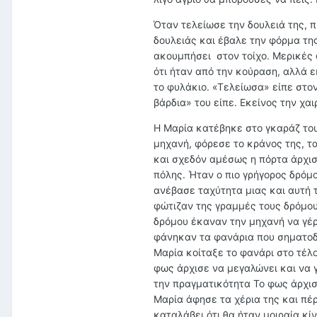
Όταν τελείωσε την δουλειά της, 
δουλειάς και έβαλε την φόρμα τη
ακουμπήσει στον τοίχο. Μερικές φ
ότι ήταν από την κούραση, αλλά 
το φυλάκιο. «Τελείωσα» είπε στο
βάρδια» του είπε. Εκείνος την χα
Η Μαρία κατέβηκε στο γκαράζ του
μηχανή, φόρεσε το κράνος της, τ
και σχεδόν αμέσως η πόρτα άρχισ
πόλης. Ήταν ο πιο γρήγορος δρόμο
ανέβασε ταχύτητα μιας και αυτή 
φώτιζαν της γραμμές τους δρόμου
δρόμου έκαναν την μηχανή να γέρ
φάνηκαν τα φανάρια που σηματοδο
Μαρία κοίταξε το φανάρι στο τέλο
φως άρχισε να μεγαλώνει και να γ
την πραγματικότητα Το φως άρχισε
Μαρία άφησε τα χέρια της και πέρ
καταλάβει ότι θα ήταν μοιραία κί