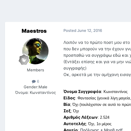
Maestros
Posted
June 12, 2016
Λοιπόν να το πρώτο ποστ μου στο
που δεν μπορούν να την έχουν γνω
προσπαθώ να συγγράψω εδώ και χρ
(Εντάξει επίσης και για να μην ν
συγγραφής)
Members
Οκ, αρκετά με την αμήχανη εισαγ
6
Gender:
Male
Όνομα Συγγραφέα
: Κωνσταντίνος
Όνομα:
Κωνσταντίνος
Είδος
: Φαντασίας (γενικά λίγη μαγεία
Βία
; Όχι (τουλάχιστον σε αυτό το πρ
Σεξ
; Όχι
Αριθμός Λέξεων
: 2.524
Αυτοτελής
; Όχι, 1ο μέρος
Αρχείο
Πρόλογος + Μορβ.pdf
: