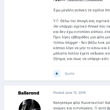
Έχω μεγάλη ανάγκη τα σχόλια όπ
Υ.Γ: Θέλω την άποψή σας σχετικά
(Αν υπάρχει σχετικό thread που τ
και δεν έχω εντοπίσει κάποιο, έτ
Πριν λίγες εβδομάδες μια φίλη μο
(τύπου blogger - δεν βάζω λινκ γ
κάποιο λόγο να μην το κάνω και έ
μάλιστα πολλοί έχετε εκδώσει και
ζήτημα, και ίσως να υπάρχει κάτι 
Quote
Ballerond
Posted
June 12, 2016
Καλησπέρα φίλε Κωνσταντίνε! Χαί
γνώμες και εντυπώσεις. Γι αυτό βρ