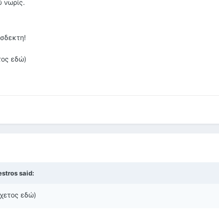
ύ νωρίς.
όσδεκτη!
τος εδώ)
stros said:
σχετος εδώ)