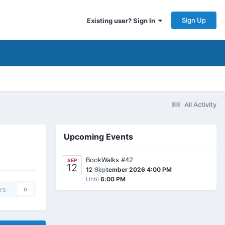
Sign Up
Existing user? Sign In
All Activity
Upcoming Events
BookWalks #42
SEP
12
0
12 September 2026 4:00 PM
Until
6:00 PM
rs
0