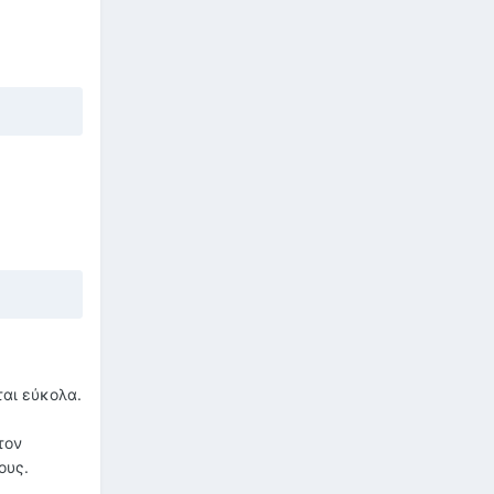
ται εύκολα.
τον
ους.