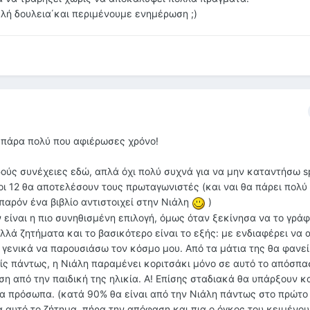
αλή δουλεια΄και περιμένουμε ενημέρωση ;)
 πάρα πολύ που αφιέρωσες χρόνο!
ρούς συνέχειες εδώ, απλά όχι πολύ συχνά για να μην καταντήσω s
 οι 12 θα αποτελέσουν τους πρωταγωνιστές (και ναι θα πάρει πολ
 παρόν ένα βιβλίο αντιστοιχεί στην Νιάλη
)
 είναι η πιο συνηθισμένη επιλογή, όμως όταν ξεκίνησα να το γράφ
ά ζητήματα και το βασικότερο είναι το εξής: με ενδιαφέρει να 
 γενικά να παρουσιάσω τον κόσμο μου. Από τα μάτια της θα φανεί
ίς πάντως, η Νιάλη παραμένει κοριτσάκι μόνο σε αυτό το απόσπ
η από την παιδική της ηλικία. Α! Επίσης σταδιακά θα υπάρξουν κα
 πρόσωπα. (κατά 90% θα είναι από την Νιάλη πάντως στο πρώτο 
α αυτό το ζήτημα, πήρα την απόφαση και πια ο όγκος του κειμένο