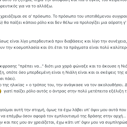
ρευτικός για να το αλλάξω.
ν χρειάζομαι σε α' πρόσωπο. Το πρόσωπο του υποτιθέμενου συγγρα
ώ) θα παίξει κάποιο ρόλο και δεν θέλω να προλογίζει μια αόρατη γ
σως είναι λίγο μπερδευτικά πριν διαβάσεις και λίγο την συνέχεια,
υν την κοσμοπλασία και ότι έτσι τα πράγματα είναι πολύ καλύτερ
φρασης "πρέπει να..." διότι μια χαρά φώναξε και το άκουσε η Νι
ξη, οπότε όσο μπερδεμένη είναι η Νιάλη είναι και οι σκέψεις της 
σι πάει).
ο της ηλικίας + ο τρόπος του, την ανάγκασε να τον ακολουθήσει. 
γιατί παίζει ρόλο αυτός ο άντρας στην πολύ μετέπειτα εξέλιξη 
γούμαι αυτή την στιγμή, όμως τα έχω λάβει υπ' όψιν μου αυτά που
ί να επέμβω όσον αφορά τον εμπλουτισμό της δράσης στην αρχή...
ν και πες μου αν χρειάζεται, έχω κάτι υπ' όψιν μου να συμπληρώ