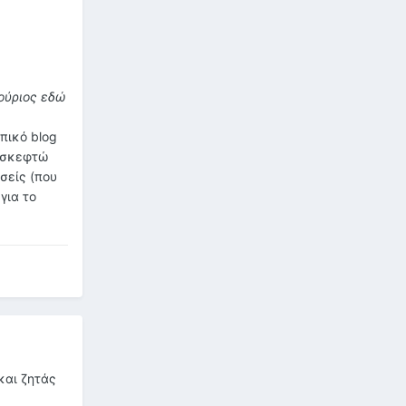
νούριος εδώ
πικό blog
α σκεφτώ
σείς (που
για το
και ζητάς