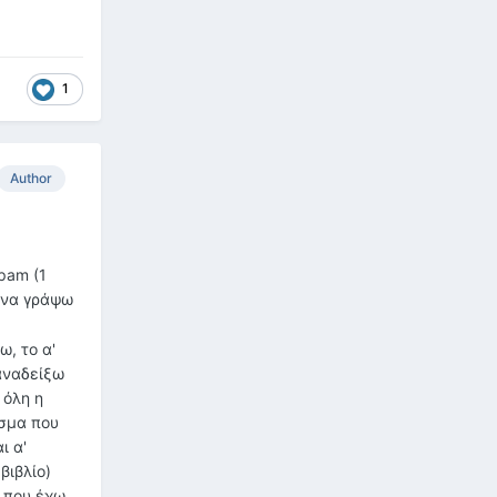
1
Author
pam (1
ύ να γράψω
ω, το α'
αναδείξω
 όλη η
ασμα που
ι α'
βιβλίο)
υ που έχω