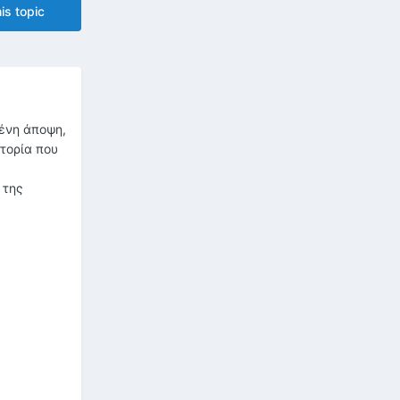
is topic
μένη άποψη,
στορία που
 της