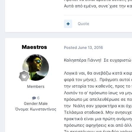
Αυτά από εμένα, συνε΄χισε την κ
Quote
Maestros
Posted
June 13, 2016
Καλησπέρα Γιάννη! Σε ευχαριστώ
Λογικά ναι, θα ανεβάζω κατά και
φορά τον μήνα;). Πράγματι αυτοί
την ιστορία του καθενός, προς το
Members
Λοιπόν το α' πρόσωπο ίσως να μην
6
πρόσωπο με απελευθέρωσε σε πολλ
Gender:
Male
την Νιάλη σαν χαρακτήρα και όχι
Όνομα:
Κωνσταντίνος
Τελάσμια σταδιακά. Μην ανησυχε
πρακτικά είναι μια πρώτη ανάμνησ
πρόσωπες αφηγήσεις και από άλλα
Το σκεφτόμουν για ένα-δύο χρόνι