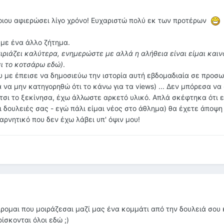
οιου αφιερώσει λίγο χρόνο! Ευχαριστώ πολύ εκ των προτέρων
 με ένα άλλο ζήτημα.
αιριάζει καλύτερα, ενημερώστε με αλλά η αλήθεια είναι είμαι και
σι το κοτσάρω εδώ)
.
υ με έπεισε να δημοσιεύω την ιστορία αυτή εβδομαδιαία σε προσω
ια να μην κατηγορηθώ ότι το κάνω για τα views) ... Δεν μπόρεσα ν
τσι το ξεκίνησα, έχω άλλωστε αρκετό υλικό. Απλά σκέφτηκα ότι ε
 δουλειές σας - εγώ πάλι είμαι νέος στο άθλημα) θα έχετε άποψη 
αρνητικό που δεν έχω λάβει υπ' όψιν μου!
ρομαι που μοιράζεσαι μαζί μας ένα κομμάτι από την δουλειά σου 
ίσκονται όλοι εδώ ;)