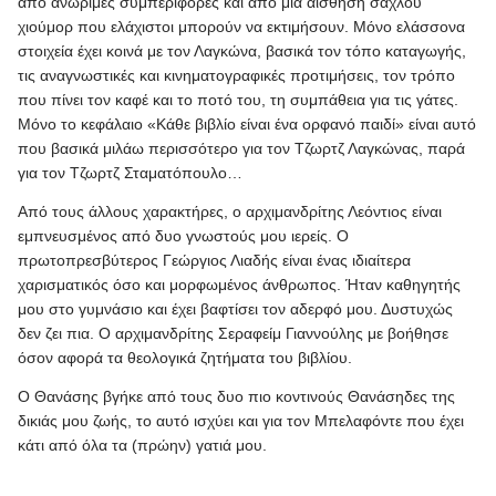
από ανώριμες συμπεριφορές και από μια αίσθηση σαχλού
χιούμορ που ελάχιστοι μπορούν να εκτιμήσουν. Μόνο ελάσσονα
στοιχεία έχει κοινά με τον Λαγκώνα, βασικά τον τόπο καταγωγής,
τις αναγνωστικές και κινηματογραφικές προτιμήσεις, τον τρόπο
που πίνει τον καφέ και το ποτό του, τη συμπάθεια για τις γάτες.
Μόνο το κεφάλαιο «Κάθε βιβλίο είναι ένα ορφανό παιδί» είναι αυτό
που βασικά μιλάω περισσότερο για τον Τζωρτζ Λαγκώνας, παρά
για τον Τζωρτζ Σταματόπουλο…
Από τους άλλους χαρακτήρες, ο αρχιμανδρίτης Λεόντιος είναι
εμπνευσμένος από δυο γνωστούς μου ιερείς. Ο
πρωτοπρεσβύτερος Γεώργιος Λιαδής είναι ένας ιδιαίτερα
χαρισματικός όσο και μορφωμένος άνθρωπος. Ήταν καθηγητής
μου στο γυμνάσιο και έχει βαφτίσει τον αδερφό μου. Δυστυχώς
δεν ζει πια. Ο αρχιμανδρίτης Σεραφείμ Γιαννούλης με βοήθησε
όσον αφορά τα θεολογικά ζητήματα του βιβλίου.
Ο Θανάσης βγήκε από τους δυο πιο κοντινούς Θανάσηδες της
δικιάς μου ζωής, το αυτό ισχύει και για τον Μπελαφόντε που έχει
κάτι από όλα τα (πρώην) γατιά μου.