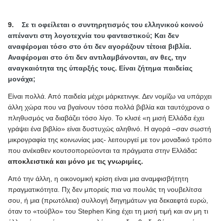
9.
Σε τι οφείλεται ο συντηρητισμός του ελληνικού κοινού
απέναντι στη λογοτεχνία του φανταστικού; Και δεν
αναφέρομαι τόσο στο ότι δεν αγοράζουν τέτοια βιβλία.
Αναφέρομαι στο ότι δεν αντιλαμβάνονται, αν θες, την
αναγκαιότητα της ύπαρξής τους. Είναι ζήτημα παιδείας
μονάχα;
Είναι πολλά. Από παιδεία μέχρι μάρκετινγκ. Δεν νομίζω να υπάρχει
άλλη χώρα που να βγαίνουν τόσα πολλά βιβλία και ταυτόχρονα ο
πληθυσμός να διαβάζει τόσο λίγο. Το κλισέ «η μισή Ελλάδα έχει
γράψει ένα βιβλίο» είναι δυστυχώς αληθινό. Η αγορά –σαν σωστή
μικρογραφία της κοινωνίας μας- λειτουργεί με τον μοναδικό τρόπο
που ανέκαθεν κουτσοπορεύονται τα πράγματα στην Ελλάδα
:
αποκλειστικά και μόνο με τις γνωριμίες.
Από την άλλη, η οικονομική κρίση είναι μια αναμφισβήτητη
πραγματικότητα. Πχ δεν μπορείς πια να πουλάς τη νουβελίτσα
σου, ή μια (πρωτόλεια) συλλογή διηγημάτων για δεκαεφτά ευρώ,
όταν το «τούβλο» του
Stephen
King
έχει τη μισή τιμή και αν μη τι