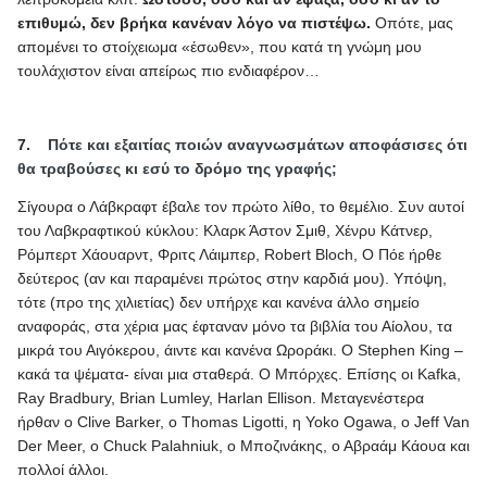
επιθυμώ, δεν βρήκα κανέναν λόγο να πιστέψω.
Οπότε, μας
απομένει το στοίχειωμα «έσωθεν», που κατά τη γνώμη μου
τουλάχιστον είναι απείρως πιο ενδιαφέρον…
7.
Πότε και εξαιτίας ποιών αναγνωσμάτων αποφάσισες ότι
θα τραβούσες κι εσύ το δρόμο της γραφής;
Σίγουρα ο Λάβκραφτ έβαλε τον πρώτο λίθο, το θεμέλιο. Συν αυτοί
του Λαβκραφτικού κύκλου: Κλαρκ Άστον Σμιθ, Χένρυ Κάτνερ,
Ρόμπερτ Χάουαρντ, Φριτς Λάιμπερ,
Robert
Bloch
, Ο Πόε ήρθε
δεύτερος (αν και παραμένει πρώτος στην καρδιά μου). Υπόψη,
τότε (προ της χιλιετίας) δεν υπήρχε και κανένα άλλο σημείο
αναφοράς, στα χέρια μας έφταναν μόνο τα βιβλία του Αίολου, τα
μικρά του Αιγόκερου, άιντε και κανένα Ωροράκι. Ο
Stephen
King
–
κακά τα ψέματα- είναι μια σταθερά. Ο Μπόρχες. Επίσης οι
Kafka
,
Ray
Bradbury
,
Brian
Lumley
,
Harlan
Ellison
. Μεταγενέστερα
ήρθαν ο
Clive
Barker
,
o
Thomas
Ligotti
, η
Yoko
Ogawa
,
o
Jeff
Van
Der
Meer
,
o
Chuck
Palahniuk
, ο Μποζινάκης, ο Αβραάμ Κάουα και
πολλοί άλλοι.