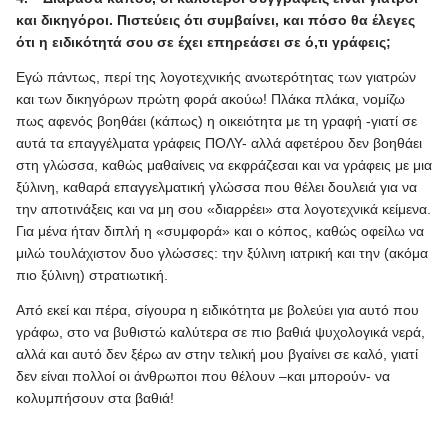
και δικηγόροι. Πιστεύεις ότι συμβαίνει, και πόσο θα έλεγες
ότι η ειδικότητά σου σε έχει επηρεάσει σε ό,τι γράφεις;
Εγώ πάντως, περί της λογοτεχνικής ανωτερότητας των γιατρών
και των δικηγόρων πρώτη φορά ακούω! Πλάκα πλάκα, νομίζω
πως αφενός βοηθάει (κάπως) η οικειότητα με τη γραφή -γιατί σε
αυτά τα επαγγέλματα γράφεις ΠΟΛΥ- αλλά αφετέρου δεν βοηθάει
στη γλώσσα, καθώς μαθαίνεις να εκφράζεσαι και να γράφεις με μια
ξύλινη, καθαρά επαγγελματική γλώσσα που θέλει δουλειά για να
την αποτινάξεις και να μη σου «διαρρέει» στα λογοτεχνικά κείμενα.
Για μένα ήταν διπλή η «συμφορά» και ο κόπος, καθώς οφείλω να
μιλώ τουλάχιστον δυο γλώσσες: την ξύλινη ιατρική και την (ακόμα
πιο ξύλινη) στρατιωτική.
Από εκεί και πέρα, σίγουρα η ειδικότητα με βολεύει για αυτό που
γράφω, στο να βυθιστώ καλύτερα σε πιο βαθιά ψυχολογικά νερά,
αλλά και αυτό δεν ξέρω αν στην τελική μου βγαίνει σε καλό, γιατί
δεν είναι πολλοί οι άνθρωποι που θέλουν –και μπορούν- να
κολυμπήσουν στα βαθιά!