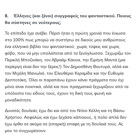
8.
Έλληνες (και ξένοι) συγγραφείς του φανταστικού. Ποιους
θα σύστηνες σε νεότερους;
To
επίπεδο έχει ανέβει. Πέρσι ήταν η πρώτη χρονιά που ένιωσα
στο 100% πως μπορώ να συστήσω σε δικούς μου ανθρώπους
ένα ελληνικό βιβλίο του φανταστικού, χωρίς τύψεις και χωρίς
φόβο, που να μην υπολείπεται από τα ξενόγλωσσα. Ξεχωρίζω τον
Περικλή Μποζινάκη, τον Αβραάμ Κάουα, την Ειρήνη Μαντά (μια
περίεργη είναι-δεν την ξέρεις!) Τον Δημοσθένη Βουτυρά, αλλά και
τον Μιχάλη Μανωλιό, τον Ελευθέριο Κεραμίδα και την Ευθυμία
Δεσποτάκη. Όλοι οι παραπάνω έχουν κάνει πράγματα που όχι
μόνο είναι ποιοτικά, αλλά και που πραγματικά ξεχωρίζουν από τα
υπόλοιπα του είδους τους, έχουν τη δική τους φωνή και
μοναδικότητα.
Δυνατές δουλειές έχω δει και από τον Ντίνο Κέλλη και τη Βάσω
Χρήστου. Ασφαλώς και έχω ξεχάσει κάποιους, ή πολύ απλά δεν
έχω έρθει σε ακόμα σε (επαρκή) επαφή με τη δουλειά τους. Ας
μου το συγχωρέσουν.