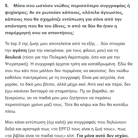
5.
Μέσα σου ωστόσο νιώθεις περισσότερο συγγραφέας ή
ψυχίατρος; Αν σε ρωτούσε κάποιος, ολότελα άγνωστος,
κάποιος που θα σχημάτιζε εντύπωση για σένα από την
απάντηση που θα του έδινες, τι από τα δύο θα ήταν η
παρόρμησή σου να απαντήσεις;
Το
top
3 της ζωής μου αποτελείται από τα εξής… δύο στοιχεία:
την
αγάπη
(για την οικογένεια, για τους φίλους μου) και τη
δουλειά
(τόσο για την Πολεμική Αεροπορία, όσο και για την
Ψυχιατρική). Η συγγραφή έρχεται τρίτη και καταϊδρωμένη. Εδώ θα
σου πω κάτι που μάλλον δεν περιμένεις να ακούσεις: δεν νιώθω
καθόλου παντρεμένος με τη συγγραφή. Είναι μια ασχολία, ένα
μεράκι, το δικό μου βίτσιο, αλλά μέχρι εκεί. Από εκεί και πέρα, δεν
έχω κανέναν δισταγμό να σταματήσω. Πχ αν βαρεθώ, αν
ξενερώσω, αν τα παιδιά μου μου ζητήσουν να περάσω
περισσότερο χρόνο μαζί τους. Τότε θα κόψω και δεν θα κοιτάξω
πίσω.
Μου κάνει εντύπωση (όχι καλή) για συγγραφείς που δηλώνουν
δεξιά και αριστερά πως «το ΕΡΓΟ τους είναι η ζωή τους», πως
«τα βιβλία είναι τα παιδιά τους» κλπ.
Για μένα αυτό δεν ισχύει.