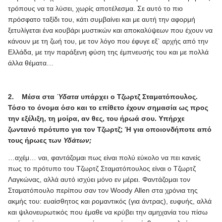
τρόπους να τα λύσει, χωρίς αποτέλεσμα. Σε αυτό το πιο
πρόσφατο ταξίδι του, κάτι συμβαίνει και με αυτή την αφορμή
ξετυλίγεται ένα κουβάρι μυστικών και αποκαλύψεων που έχουν να
κάνουν με τη ζωή του, με τον λόγο που έφυγε εξ` αρχής από την
Ελλάδα, με την παράξενη φύση της έμπνευσής του και με πολλά
άλλα θέματα…
2.
Μέσα στα
Ύδατα
υπάρχει ο Τζωρτζ Σταματόπουλος.
Τόσο το όνομα όσο και το επίθετο έχουν σημασία ως προς
την εξέλιξη, τη μοίρα, αν θες, του ήρωά σου. Υπήρχε
ζωντανό πρότυπο για τον Τζωρτζ; Ή για οποιονδήποτε από
τους ήρωες των
Υδάτων;
…αχέμ… ναι, φαντάζομαι πως είναι πολύ εύκολο να πει κανείς
πως το πρότυπο του Τζωρτζ Σταματόπουλος είναι ο Τζωρτζ
Λαγκώνας, αλλά αυτό ισχύει μόνο εν μέρει. Φαντάζομαι τον
Σταματόπουλο περίπου σαν τον
Woody
Allen
στα χρόνια της
ακμής του: ευαίσθητος και ρομαντικός (για άντρας), ευφυής, αλλά
και ψιλονευρωτικός που έμαθε να κρύβει την αμηχανία του πίσω