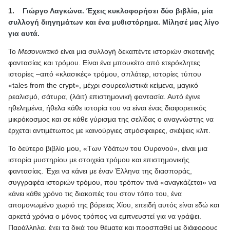
1.
Γιώργο Λαγκώνα. Έχεις κυκλοφορήσει δύο βιβλία, μία
συλλογή διηγημάτων και ένα μυθιστόρημα. Μίλησέ μας λίγο
για αυτά.
To
Μεσονυκτικό
είναι μια συλλογή δεκαπέντε ιστοριών σκοτεινής
φαντασίας και τρόμου. Είναι ένα μπουκέτο από ετερόκλητες
ιστορίες –από «κλασικές» τρόμου, σπλάτερ, ιστορίες τύπου
«
tales
from
the
crypt
», μέχρι σουρεαλιστικά κείμενα, μαγικό
ρεαλισμό, σάτυρα, (λάιτ) επιστημονική φαντασία. Αυτό έγινε
ηθελημένα, ήθελα κάθε ιστορία του να είναι ένας διαφορετικός
μικρόκοσμος και σε κάθε γύρισμα της σελίδας ο αναγνώστης να
έρχεται αντιμέτωπος με καινούργιες ατμόσφαιρες, σκέψεις κλπ.
Το δεύτερο βιβλίο μου, «Των Υδάτων του Ουρανού», είναι μια
ιστορία μυστηρίου με στοιχεία τρόμου και επιστημονικής
φαντασίας. Έχει να κάνει με έναν Έλληνα της διασποράς,
συγγραφέα ιστοριών τρόμου, που τρόπον τινά «αναγκάζεται» να
κάνει κάθε χρόνο τις διακοπές του στον τόπο του, ένα
απομονωμένο χωριό της βόρειας Χίου, επειδή αυτός είναι εδώ και
αρκετά χρόνια ο μόνος τρόπος να εμπνευστεί για να γράψει.
Παράλληλα, έχει τα δικά του θέματα και προσπαθεί με διάφορους