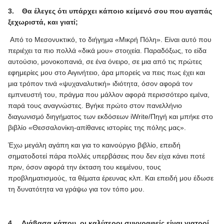
3.
Θα έλεγες ότι υπάρχει κάποιο κείμενό σου που αγαπάς
ξεχωριστά, και γιατί;
Από το Μεσονυκτικό, το διήγημα «Μικρή Πόλη». Είναι αυτό που
περιέχει τα πιο πολλά «δικά μου» στοιχεία. Παραδόξως, το είδα
αυτούσιο, μονοκοπανιά, σε ένα όνειρο, σε μια από τις πρώτες
εφημερίες μου στο Αιγινήτειο, άρα μπορείς να πεις πως έχει και
μια τρόπον τινά «ψυχαναλυτική» ιδιότητα, όσον αφορά τον
εμπνευστή του, πράγμα που μάλλον αφορά περισσότερο εμένα,
παρά τους αναγνώστες. Βγήκε πρώτο στον πανελλήνιο
διαγωνισμό διηγήματος των εκδόσεων
iWrite
/Πηγή και μπήκε στο
βιβλίο «Θεσσαλονίκη-απίθανες ιστορίες της πόλης μας».
Έχω μεγάλη αγάπη και για το καινούργιο βιβλίο, επειδή
σηματοδοτεί πάρα πολλές υπερβάσεις που δεν είχα κάνει ποτέ
πριν, όσον αφορά την έκταση του κειμένου, τους
προβληματισμούς, τα θέματα έρευνας κλπ. Και επειδή μου έδωσε
τη δυνατότητα να γράψω για τον τόπο μου.
4.
Διάβασα κάπου, οι καλύτεροι συγγραφείς είναι γιατροί