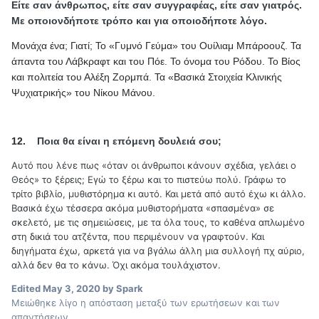
Είτε σαν άνθρωπος, είτε σαν συγγραφέας, είτε σαν γιατρός.
Με οποιονδήποτε τρόπο και για οποιοδήποτε λόγο.
Μονάχα ένα; Γιατί; Το «Γυμνό Γεύμα» του Ουίλιαμ Μπάροουζ. Τα
άπαντα του Λάβκραφτ και του Πόε. Το όνομα του Ρόδου. Το Βίος
και πολιτεία του Αλέξη Ζορμπά. Τα «Βασικά Στοιχεία Κλινικής
Ψυχιατρικής» του Νίκου Μάνου.
12.
Ποια θα είναι η επόμενη δουλειά σου;
Αυτό που λένε πως «όταν οι άνθρωποι κάνουν σχέδια, γελάει ο
Θεός» το ξέρεις; Εγώ το ξέρω και το πιστεύω πολύ. Γράφω το
τρίτο βιβλίο, μυθιστόρημα κι αυτό. Και μετά από αυτό έχω κι άλλο.
Βασικά έχω τέσσερα ακόμα μυθιστορήματα «σπασμένα» σε
σκελετό, με τις σημειώσεις, με τα όλα τους, το καθένα απλωμένο
στη δικιά του ατζέντα, που περιμένουν να γραφτούν. Και
διηγήματα έχω, αρκετά για να βγάλω άλλη μια συλλογή πχ αύριο,
αλλά δεν θα το κάνω. Όχι ακόμα τουλάχιστον.
Edited
May 3, 2020
by Spark
Μειώθηκε λίγο η απόσταση μεταξύ των ερωτήσεων και των
απαντήσεων.