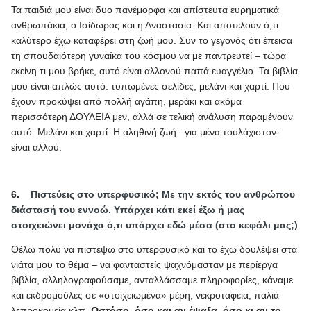
Τα παιδιά μου είναι δυο πανέμορφα και απίστευτα ευρηματικά
ανθρωπάκια, ο Ισίδωρος και η Αναστασία. Και αποτελούν ό,τι
καλύτερο έχω καταφέρει στη ζωή μου. Συν το γεγονός ότι έπεισα
τη σπουδαιότερη γυναίκα του κόσμου να με παντρευτεί – τώρα
εκείνη τι μου βρήκε, αυτό είναι αλλονού παπά ευαγγέλιο. Τα βιβλία
μου είναι απλώς αυτό: τυπωμένες σελίδες, μελάνι και χαρτί. Που
έχουν προκύψει από πολλή αγάπη, μεράκι και ακόμα
περισσότερη ΔΟΥΛΕΙΑ μεν, αλλά σε τελική ανάλυση παραμένουν
αυτό. Μελάνι και χαρτί. Η αληθινή ζωή –για μένα τουλάχιστον-
είναι αλλού.
6.
Πιστεύεις στο υπερφυσικό; Με την εκτός του ανθρώπου
διάστασή του εννοώ. Υπάρχει κάτι εκεί έξω ή μας
στοιχειώνει μονάχα ό,τι υπάρχει εδώ μέσα (στο κεφάλι μας;)
Θέλω πολύ να πιστέψω στο υπερφυσικό και το έχω δουλέψει στα
νιάτα μου το θέμα – να φανταστείς ψαχνόμασταν με περίεργα
βιβλία, αλληλογραφούσαμε, ανταλλάσσαμε πληροφορίες, κάναμε
και εκδρομούλες σε «στοιχειωμένα» μέρη, νεκροταφεία, παλιά
λεπροκομεία κλπ.
Ωστόσο, όσο και αν έψαξα, όσο κι αν το