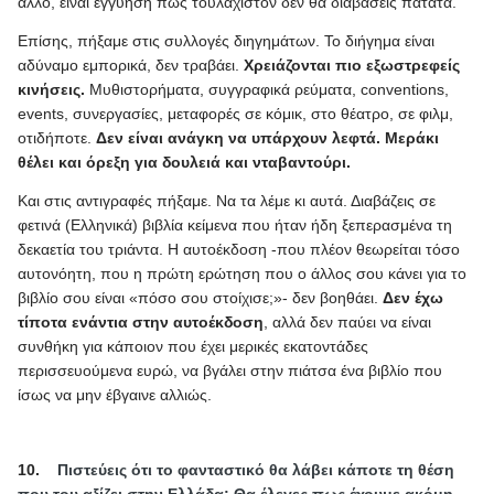
άλλο, είναι εγγύηση πως τουλάχιστον δεν θα διαβάσεις πατάτα.
Επίσης, πήξαμε στις συλλογές διηγημάτων. Το διήγημα είναι
αδύναμο εμπορικά, δεν τραβάει.
Χρειάζονται πιο εξωστρεφείς
κινήσεις.
Μυθιστορήματα, συγγραφικά ρεύματα,
conventions
,
events
, συνεργασίες, μεταφορές σε κόμικ, στο θέατρο, σε φιλμ,
οτιδήποτε.
Δεν είναι ανάγκη να υπάρχουν λεφτά. Μεράκι
θέλει και όρεξη για δουλειά και νταβαντούρι.
Και στις αντιγραφές πήξαμε. Να τα λέμε κι αυτά. Διαβάζεις σε
φετινά (Ελληνικά) βιβλία κείμενα που ήταν ήδη ξεπερασμένα τη
δεκαετία του τριάντα. Η αυτοέκδοση -που πλέον θεωρείται τόσο
αυτονόητη, που η πρώτη ερώτηση που ο άλλος σου κάνει για το
βιβλίο σου είναι «πόσο σου στοίχισε;»- δεν βοηθάει.
Δεν έχω
τίποτα ενάντια στην αυτοέκδοση
, αλλά δεν παύει να είναι
συνθήκη για κάποιον που έχει μερικές εκατοντάδες
περισσευούμενα ευρώ, να βγάλει στην πιάτσα ένα βιβλίο που
ίσως να μην έβγαινε αλλιώς.
10.
Πιστεύεις ότι το φανταστικό θα λάβει κάποτε τη θέση
που του αξίζει στην Ελλάδα; Θα έλεγες πως έχουμε ακόμη