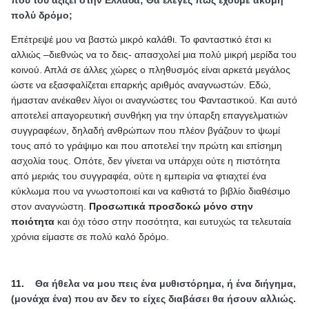
πολύ δρόμο;
Επέτρεψέ μου να βαστώ μικρό καλάθι. Το φανταστικό έτσι κι
αλλιώς –διεθνώς να το δεις- απασχολεί μια πολύ μικρή μερίδα του
κοινού. Απλά σε άλλες χώρες ο πληθυσμός είναι αρκετά μεγάλος
ώστε να εξασφαλίζεται επαρκής αριθμός αναγνωστών. Εδώ,
ήμασταν ανέκαθεν λίγοι οι αναγνώστες του Φανταστικού. Και αυτό
αποτελεί απαγορευτική συνθήκη για την ύπαρξη επαγγελματιών
συγγραφέων, δηλαδή ανθρώπων που πλέον βγάζουν το ψωμί
τους από το γράψιμο και που αποτελεί την πρώτη και επίσημη
ασχολία τους. Οπότε, δεν γίνεται να υπάρχει ούτε η πιστότητα
από μεριάς του συγγραφέα, ούτε η εμπειρία να φτιαχτεί ένα
κύκλωμα που να γνωστοποιεί και να καθιστά το βιβλίο διαθέσιμο
στον αναγνώστη.
Προσωπικά προσδοκώ μόνο στην
ποιότητα
και όχι τόσο στην ποσότητα, και ευτυχώς τα τελευταία
χρόνια είμαστε σε πολύ καλό δρόμο.
11.
Θα ήθελα να μου πεις ένα μυθιστόρημα, ή ένα διήγημα,
(μονάχα ένα) που αν δεν το είχες διαβάσει θα ήσουν αλλιώς.