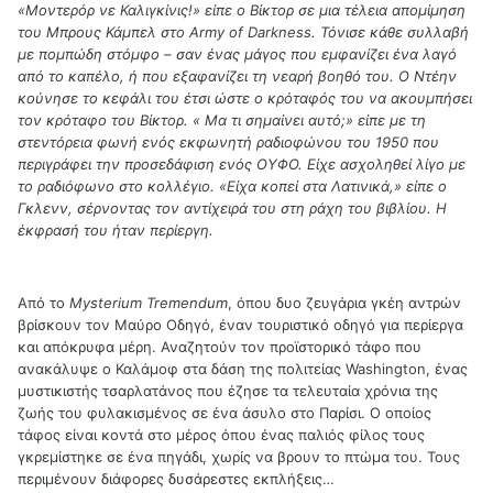
«Μοντερόρ νε Καλιγκίνις!» είπε ο Βίκτορ σε μια τέλεια απομίμηση
του Μπρους Κάμπελ στο
Army
of
Darkness
. Τόνισε κάθε συλλαβή
με πομπώδη στόμφο – σαν ένας μάγος που εμφανίζει ένα λαγό
από το καπέλο, ή που εξαφανίζει τη νεαρή βοηθό του. Ο Ντέην
κούνησε το κεφάλι του έτσι ώστε ο κρόταφός του να ακουμπήσει
τον κρόταφο του Βίκτορ. « Μα τι σημαίνει αυτό;» είπε με τη
στεντόρεια φωνή ενός εκφωνητή ραδιοφώνου του 1950 που
περιγράφει την προσεδάφιση ενός ΟΥΦΟ. Είχε ασχοληθεί λίγο με
το ραδιόφωνο στο κολλέγιο. «Είχα κοπεί στα Λατινικά,» είπε ο
Γκλενν, σέρνοντας τον αντίχειρά του στη ράχη του βιβλίου. Η
έκφρασή του ήταν περίεργη.
Από το
Mysterium
Tremendum
, όπου δυο ζευγάρια γκέη αντρών
βρίσκουν τον Μαύρο Οδηγό, έναν τουριστικό οδηγό για περίεργα
και απόκρυφα μέρη. Αναζητούν τον προϊστορικό τάφο που
ανακάλυψε ο Καλάμοφ στα δάση της πολιτείας
Washington
, ένας
μυστικιστής τσαρλατάνος που έζησε τα τελευταία χρόνια της
ζωής του φυλακισμένος σε ένα άσυλο στο Παρίσι. Ο οποίος
τάφος είναι κοντά στο μέρος όπου ένας παλιός φίλος τους
γκρεμίστηκε σε ένα πηγάδι, χωρίς να βρουν το πτώμα του. Τους
περιμένουν διάφορες δυσάρεστες εκπλήξεις…