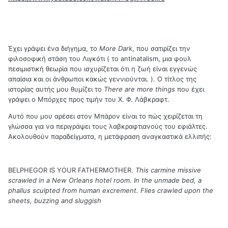
Έχει γράψει ένα διήγημα, το
More
Dark
, που σατιρίζει την
φιλοσοφική στάση του Λιγκότι ( το
antinatalism
, μια φουλ
πεσιμιστική θεωρία που ισχυρίζεται ότι η ζωή είναι εγγενώς
απαίσια και οι άνθρωποι κακώς γεννιούνται. ). Ο τίτλος της
ιστορίας αυτής μου θυμίζει το
There
are
more
things
που έχει
γράψει ο Μπόρχες προς τιμήν του Χ. Φ. Λάβκραφτ.
Αυτό που μου αρέσει στον Μπάρον είναι το πώς χειρίζεται τη
γλώσσα για να περιγράψει τους λαβκραφτιανούς του εφιάλτες.
Ακολουθούν παραδείγματα, η μετάφραση αναγκαστικά ελλιπής:
BELPHEGOR
IS
YOUR
FATHERMOTHER
.
This carmine missive
scrawled in a New Orleans hotel room. In the unmade bed, a
phallus sculpted from human excrement. Flies crawled upon the
sheets, buzzing and sluggish