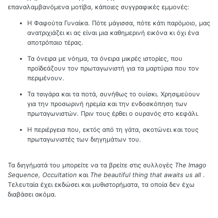
επαναλαμβανόμενα μοτίβα, κάποιες συγγραφικές εμμονές:
Η Φαφούτα Γυναίκα. Πότε μάγισσα, πότε κάτι παρόμοιο, μας
ανατριχιάζει κι ας είναι μια καθημερινή εικόνα κι όχι ένα
αποτρόπαιο τέρας.
Τα όνειρα με νόημα, τα όνειρα μικρές ιστορίες, που
προϊδεάζουν τον πρωταγωνιστή για τα μαρτύρια που τον
περιμένουν.
Τα τσιγάρα και τα ποτά, συνήθως το ουίσκι. Χρησιμεύουν
για την προσωρινή ηρεμία και την ενδοσκόπηση των
πρωταγωνιστών. Πριν τους έρθει ο ουρανός στο κεφάλι.
Η περιέργεια που, εκτός από τη γάτα, σκοτώνει και τους
πρωταγωνιστές των διηγημάτων του.
Τα
διηγήματά
του
μπορείτε
να
τα
βρείτε
στις
συλλογές
The Imago
Sequence, Occultation
και
The beautiful thing that awaits us all
.
Τελευταία έχει εκδώσει και μυθιστορήματα, τα οποία δεν έχω
διαβάσει ακόμα.