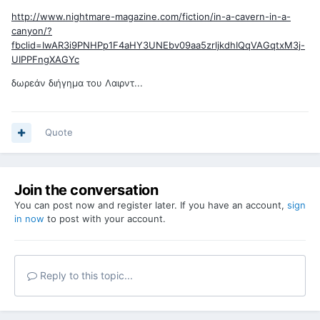
http://www.nightmare-magazine.com/fiction/in-a-cavern-in-a-
canyon/?
fbclid=IwAR3i9PNHPp1F4aHY3UNEbv09aa5zrljkdhIQqVAGqtxM3j-
UIPPFngXAGYc
δωρεάν διήγημα του Λαιρντ...
Quote
Join the conversation
You can post now and register later. If you have an account,
sign
in now
to post with your account.
Reply to this topic...