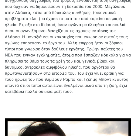
σύγχρονους συγγραφείς του τρόμου, εννοώντας τους συγγραφείς
που άρχισαν να δημοσιεύουν τη δεκαετία του 2000. Μεγάλωσε
στην Αλάσκα, κάτω από δύσκολες συνθήκες, (οικονομικά
προβλήματα κλπ. ) κι έχασε το μάτι του από καρκίνο σε μικρή
ηλικία. Έτρεξε στο
Itidarod
, έναν αγώνα με έλκηθρα και σκυλιά
όπου οι αγωνιζόμενοι διασχίζουν τις αχανείς εκτάσεις της
Αλάσκα. Η μοναξιά και οι κακουχίες που ένιωσε σε αυτούς τους
αγώνες επηρέασαν το έργο του. Άλλη επιρροή ήταν οι ζόρικοι
τύποι που γνώρισε όταν δούλευε εργάτης. Πρώην παίκτες του
ΝΒΑ που έγιναν εγκληματίες, άτομα που έσπαζαν κόκκαλα για να
πληρώσει το θύμα τους τα χρέη του και, γενικά, βίαιοι και
δυναμικοί άντρακλες αμφιβόλου ηθικής, που αργότερα θα
πρωταγωνιστήσουν στις ιστορίες του. Του έχει γίνει κριτική για
τους ήρωές του που θυμίζουν Ράμπο και Τζέημς Μποντ κι αυτός
απαντά ότι οι τύποι αυτοί είναι βγαλμένοι μέσα από τη ζωή, έχει
κατεβάσει πολλά ουίσκια μαζί τους.