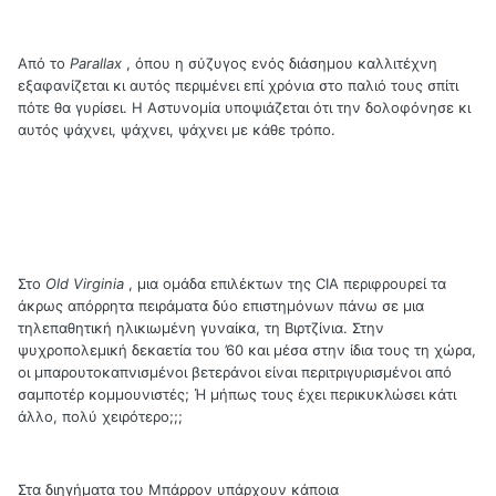
Από το
Parallax
, όπου η σύζυγος ενός διάσημου καλλιτέχνη
εξαφανίζεται κι αυτός περιμένει επί χρόνια στο παλιό τους σπίτι
πότε θα γυρίσει. Η Αστυνομία υποψιάζεται ότι την δολοφόνησε κι
αυτός ψάχνει, ψάχνει, ψάχνει με κάθε τρόπο.
Στο
Old
Virginia
, μια ομάδα επιλέκτων της
CIA
περιφρουρεί τα
άκρως απόρρητα πειράματα δύο επιστημόνων πάνω σε μια
τηλεπαθητική ηλικιωμένη γυναίκα, τη Βιρτζίνια. Στην
ψυχροπολεμική δεκαετία του ’60 και μέσα στην ίδια τους τη χώρα,
οι μπαρουτοκαπνισμένοι βετεράνοι είναι περιτριγυρισμένοι από
σαμποτέρ κομμουνιστές; Ή μήπως τους έχει περικυκλώσει κάτι
άλλο, πολύ χειρότερο;;;
Στα διηγήματα του Μπάρρον υπάρχουν κάποια