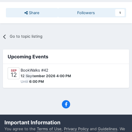
Share
Followers
1
Go to topic listing
Upcoming Events
BookWalks #42
SEP
12
0
12 September 2026 4:00 PM
Until
6:00 PM
Privacy Policy
Contact Us
Cookies
Important Information
(C) SFF.gr, All rights reserved
You agree to the
Terms of Use
,
Privacy Policy
and
Guidelines
. We
Powered by Invision Community