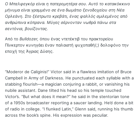
Ο
Μπελφεγκόρ
είναι
η
πατερομητέρα
σου
.
Αυτό το κατακόκκινο
μήνυμα είναι γραμμένο σε ένα δωμάτιο ξενοδοχείου στη Νέα
Ορλεάνη. Στο ξέστρωτο κρεβάτι, ένας φαλλός σμιλεμένος από
ανθρώπινα κόπρανα. Μύγες σέρνονταν νωθρά πάνω στα
σεντόνια, βουίζοντας.
Από το
Bulldozer
,
όπου ένας ντετέκτιβ του πρακτορείου
Πίνκερτον κυνηγάει έναν παλαιστή ψυχοπαθή(;) δολοφόνο την
εποχή της Άγριας Δύσης.
“
Moderor de Caliginis!” Victor said in a flawless imitation of Bruce
Campbell in Army of Darkness. He punctuated each syllable with a
stabbing flourish—a magician conjuring a rabbit, or vanishing his
nubile assistant. Dane tilted his head so his temple touched
Victor’s. “But what does it mean?” he said in the stentorian tone
of a 1950s broadcaster reporting a saucer landing. He’d done a bit
of radio in college. “I flunked Latin,” Glenn said, running his thumb
across the book’s spine. His
expression
was
peculiar
.