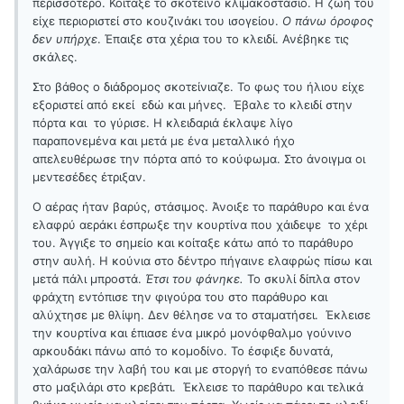
περισσότερο. Κοίταξε το σκοτεινό κλιμακοστάσιο. Η ζωή του
είχε περιοριστεί στο κουζινάκι του ισογείου.
Ο πάνω όροφος
δεν υπήρχε
. Έπαιξε στα χέρια του το κλειδί. Ανέβηκε τις
σκάλες.
Στο βάθος ο διάδρομος σκοτείνιαζε. Το φως του ήλιου είχε
εξοριστεί από εκεί εδώ και μήνες. Έβαλε το κλειδί στην
πόρτα και το γύρισε. Η κλειδαριά έκλαψε λίγο
παραπονεμένα και μετά με ένα μεταλλικό ήχο
απελευθέρωσε την πόρτα από το κούφωμα. Στο άνοιγμα οι
μεντεσέδες έτριξαν.
Ο αέρας ήταν βαρύς, στάσιμος. Άνοιξε το παράθυρο και ένα
ελαφρύ αεράκι έσπρωξε την κουρτίνα που χάιδεψε το χέρι
του. Άγγιξε το σημείο και κοίταξε κάτω από το παράθυρο
στην αυλή. Η κούνια στο δέντρο πήγαινε ελαφρώς πίσω και
μετά πάλι μπροστά.
Έτσι του φάνηκε.
Το σκυλί δίπλα στον
φράχτη εντόπισε την φιγούρα του στο παράθυρο και
αλύχτησε με θλίψη. Δεν θέλησε να το σταματήσει. Έκλεισε
την κουρτίνα και έπιασε ένα μικρό μονόφθαλμο γούνινο
αρκουδάκι πάνω από το κομοδίνο. Το έσφιξε δυνατά,
χαλάρωσε την λαβή του και με στοργή το εναπόθεσε πάνω
στο μαξιλάρι στο κρεβάτι. Έκλεισε το παράθυρο και τελικά