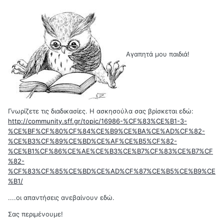
Αγαπητά μου παιδιά!
Γνωρίζετε τις διαδικασίες. Η ασκησούλα σας βρίσκεται εδώ:
http://community.sff.gr/topic/16986-%CF%83%CE%B1-3-
%CE%BF%CF%80%CF%84%CE%B9%CE%BA%CE%AD%CF%82-
%CE%B3%CF%89%CE%BD%CE%AF%CE%B5%CF%82-
%CE%B1%CF%86%CE%AE%CE%B3%CE%B7%CF%83%CE%B7%CF
%82-
%CF%83%CF%85%CE%BD%CE%AD%CF%87%CE%B5%CE%B9%CE
%B1/
....οι απαντήσεις ανεβαίνουν εδώ.
Σας περιμένουμε!