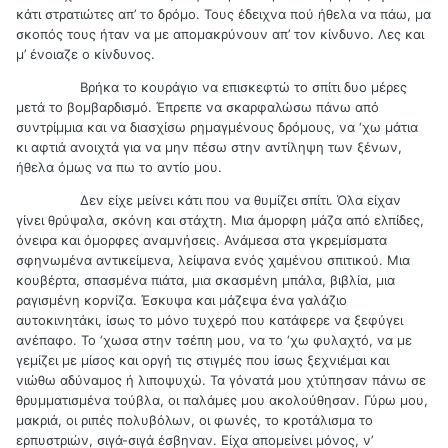
κάτι στρατιώτες απ’ το δρόμο. Τους έδειχνα πού ήθελα να πάω, μα
σκοπός τους ήταν να με απομακρύνουν απ’ τον κίνδυνο. Λες και
μ’ ένοιαζε ο κίνδυνος.
Βρήκα το κουράγιο να επισκεφτώ το σπίτι δυο μέρες
μετά το βομβαρδισμό. Έπρεπε να σκαρφαλώσω πάνω από
συντρίμμια και να διασχίσω ρημαγμένους δρόμους, να ‘χω μάτια
κι αφτιά ανοιχτά για να μην πέσω στην αντίληψη των ξένων,
ήθελα όμως να πω το αντίο μου.
Δεν είχε μείνει κάτι που να θυμίζει σπίτι. Όλα είχαν
γίνει θρύψαλα, σκόνη και στάχτη. Μια άμορφη μάζα από ελπίδες,
όνειρα και όμορφες αναμνήσεις. Ανάμεσα στα γκρεμίσματα
σφηνωμένα αντικείμενα, λείψανα ενός χαμένου σπιτικού. Μια
κουβέρτα, σπασμένα πιάτα, μια σκασμένη μπάλα, βιβλία, μια
ραγισμένη κορνίζα. Έσκυψα και μάζεψα ένα γαλάζιο
αυτοκινητάκι, ίσως το μόνο τυχερό που κατάφερε να ξεφύγει
ανέπαφο. Το ‘χωσα στην τσέπη μου, να το ‘χω φυλαχτό, να με
γεμίζει με μίσος και οργή τις στιγμές που ίσως ξεχνιέμαι και
νιώθω αδύναμος ή λιποψυχώ. Τα γόνατά μου χτύπησαν πάνω σε
θρυμματισμένα τούβλα, οι παλάμες μου ακολούθησαν. Γύρω μου,
μακριά, οι ριπές πολυβόλων, οι φωνές, το κροτάλισμα το
ερπυστριών, σιγά-σιγά έσβηναν. Είχα απομείνει μόνος, ν’