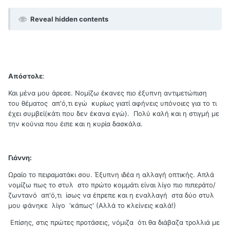
Reveal hidden contents
Απόστολε
:
Και μένα μου άρεσε. Νομίζω έκανες πιο έξυπνη αντιμετώπιση
του θέματος απ'ό,τι εγώ κυρίως γιατί αφήνεις υπόνοιες για το τι
έχει συμβεί(κάτι που δεν έκανα εγώ). Πολύ καλή και η στιγμή με
την κούνια που έιπε και η κυρία δασκάλα.
Γιάννη:
Ωραίο το πειραματάκι σου. Έξυπνη ιδέα η αλλαγή οπτικής. Απλά
νομίζω πως το στυλ στο πρώτο κομμάτι είναι λίγο πιο πιπεράτο/
ζωντανό απ'ό,τι ίσως να έπρεπε και η εναλλαγή στα δύο στυλ
μου φάνηκε λίγο 'κάπως' (Αλλά το κλείνεις καλά!)
Επίσης, στις πρώτες προτάσεις, νόμιζα ότι θα διάβαζα τρολλιά με