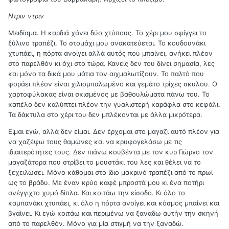
Ντριν ντριν
Μειδίαμα. Η καρδιά χάνει δύο χτύπους. Το χέρι μου σφίγγει το
ξύλινο τραπέζι. Το στομάχι μου ανακατεύεται. Το κουδουνάκι
χτυπάει, η πόρτα ανοίγει αλλά αυτός που μπαίνει, ανήκει πλέον
στο παρελθόν κι όχι στο τώρα. Κανείς δεν του δίνει σημασία, λες
και μόνο τα δικά μου μάτια τον αιχμαλωτίζουν. Το παλτό που
φοράει πλέον είναι χιλιομπαλωμένο και γεμάτο τρίχες σκυλου. Ο
χαρτοφύλακας είναι σκισμένος με βαθουλώματα πάνω του. Το
καπέλο δεν καλύπτει πλέον την γυαλιστερή καράφλα στο κεφάλι.
Τα δάκτυλα στο χέρι του δεν μπλέκονται με άλλα μικρότερα.
Είμαι εγώ, αλλά δεν είμαι. Δεν έρχομαι στο μαγαζι αυτό πλέον για
να χαζέψω τους θαμώνες και να κρυφογελάσω με τις
ιδιαιτερότητες τους. Δεν πιάνω κουβέντα με τον κυρ Γιώργο τον
μαγαζάτορα που στρίβει το μουστάκι του λες και θέλει να το
ξεχειλώσει. Μόνο κάθομαι στο ίδιο μακρινό τραπέζι από το πρωί
ως το βράδυ. Με έναν κρύο καφέ μπροστά μου κι ένα ποτήρι
ανέγγιχτο χυμό δίπλα. Και κοιτάω την είσοδο. Κι όλο το
καμπανάκι χτυπάει, κι όλο η πόρτα ανοίγει και κόσμος μπαίνει και
βγαίνει. Κι εγώ κοιτάω και περιμένω να ξαναδω αυτήν την σκηνή
από το παρελθόν. Μόνο για μία στιγμή να την ξαναδώ.