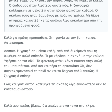
βγήκε χωρίς να κλείσει την πόρτα. Χωρίς να πάρει το κλειδί.
Ο διάδρομος ήταν λιγότερο σκοτεινός. Η ζωγραφιά
κολλημένη με σελοτέιπ στην πόρτα φαινόταν καθαρά. Ο
σκύλος τους ήταν βαμμένος με πράσινο χρώμα. Μειδίασε
στιγμιαία και κατέβηκε τις σκάλες λίγο ευκολότερα από την
προηγούμενη φορά.
Καλό για πρώτη προσπάθεια. Στη γωνία με τον jjohn και συ.
Αστειεύομαι.
Λοιπόν. Η γραφή σου είναι καλή, από παλιά κείμενά σου τη
θυμάμαι σε καλό επίπεδο. Τι με κέρδισε: η σκηνή με την κούνια.
Υφέρπει horror εδώ. Το φαντασματάκι κάνει κούνια στην αυλή
του μπαμπά του. Από κει και πέρα το αρκουδάκι ΟΚ, δεν
συγκεκριμενοποιεί το παιδί αν και το δείχνει πολύ σαφώς. Η
ζωγραφιά επίσης.
Πώς και γιατί αυτός κατέβηκε τις σκάλες λίγο ευκολότερα δεν το
κατάλαβα ωστόσο.
Καλά μου παιδιά, βλέπω ότι μπαίνετε σιγά -σιγά στο κλίμα.