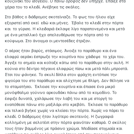
κουζινάκι του ισογείου.
Ο πάνω όροφος
δεν υπήρχε
. Έπαιξε στα
χέρια του το κλειδί. Ανέβηκε τις σκάλες.
Στο βάθος ο διάδρομος σκοτείνιαζε. Το φως του ήλιου είχε
εξοριστεί από εκεί εδώ και μήνες. Έβαλε το κλειδί στην πόρτα
και το γύρισε. Η κλειδαριά έκλαψε λίγο παραπονεμένα και μετά
με ένα μεταλλικό ήχο απελευθέρωσε την πόρτα από το
κούφωμα. Στο άνοιγμα οι μεντεσέδες έτριξαν.
Ο αέρας ήταν βαρύς, στάσιμος. Άνοιξε το παράθυρο και ένα
ελαφρύ αεράκι έσπρωξε την κουρτίνα που χάιδεψε το χέρι του.
Άγγιξε το σημείο και κοίταξε κάτω από το παράθυρο στην αυλή. Η
κούνια στο δέντρο πήγαινε ελαφρώς πίσω και μετά πάλι μπροστά.
Έτσι του φάνηκε.
Το σκυλί δίπλα στον φράχτη εντόπισε την
φιγούρα του στο παράθυρο και αλύχτησε με θλίψη. Δεν θέλησε να
το σταματήσει. Έκλεισε την κουρτίνα και έπιασε ένα μικρό
μονόφθαλμο γούνινο αρκουδάκι πάνω από το κομοδίνο. Το
έσφιξε δυνατά, χαλάρωσε την λαβή του και με στοργή το
εναπόθεσε πάνω στο μαξιλάρι στο κρεβάτι. Έκλεισε το παράθυρο
και τελικά βγήκε χωρίς να κλείσει την πόρτα. Χωρίς να πάρει το
κλειδί. Ο διάδρομος ήταν λιγότερο σκοτεινός. Η ζωγραφιά
κολλημένη με σελοτέιπ στην πόρτα φαινόταν καθαρά. Ο σκύλος
τους ήταν βαμμένος με πράσινο χρώμα. Μειδίασε στιγμιαία και