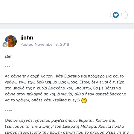
1
jjohn
Posted
November 8, 2016
εδιτ
---
Ας κάνω την αρχή λοιπόν. Κάτι βιαστικο και πρόχειρο μια και το
γράφω ενώ έχω διάλλειμμα μιας ώρας. Ξέρω, δεν είναι ό,τι είχε
στο μυαλό της η κυρία Δασκάλα και, υποθέτω, θα με βάλει να
κάνω στον πελαργό σε καμιά γωνία, αλλά ήταν αρκετά δύσκολο
να το γράψω, οπότε κάτι κέρδισα κι εγώ
----
Όποιος ξεχνάει χάνεται, ραγίζει όποιος θυμάται. Κάπως έτσι
ξεκινούσε το 'Της Σιωπής' του Σωκράτη Μάλαμα. Χρόνια πολλά
είχανε περάσει από την πρώτη στιγμη που το άκουσα σ'εκείνη την