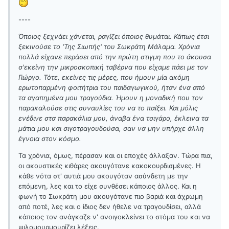
----
Όποιος ξεχνάει χάνεται, ραγίζει όποιος θυμάται. Κάπως έτσι
ξεκινούσε το 'Της Σιωπής' του Σωκράτη Μάλαμα. Χρόνια
πολλά είχανε περάσει από την πρώτη στιγμη που το άκουσα
σ'εκείνη την μικροσκοπική ταβέρνα που είχαμε πάει με τον
Γιώργο. Τότε, εκείνες τις μέρες, που ήμουν μία ακόμη
ερωτοπαρμένη φοιτήτρια του παιδαγωγικού, ήταν ένα από
τα αγαπημένα μου τραγούδια. Ήμουν η μοναδική που τον
παρακαλούσε στις συναυλίες του να το παίξει. Και μόλις
ενέδινε στα παρακάλια μου, άναβα ένα τσιγάρο, έκλεινα τα
μάτια μου και σιγοτραγουδούσα, σαν να μην υπήρχε άλλη
έγνοια στον κόσμο.
Τα χρόνια, όμως, πέρασαν και οι εποχές άλλαξαν. Τώρα πια,
οι ακουστικές κιθάρες ακουγότανε κακοκουρδισμένες. Η
κάθε νότα στ' αυτιά μου ακουγόταν ασύνδετη με την
επόμενη, λες και το είχε συνθέσει κάποιος άλλος. Και η
φωνή το Σωκράτη μου ακουγότανε πιο βαριά και άχρωμη
από ποτέ, λες και ο ίδιος δεν ήθελε να τραγουδίσει, αλλά
κάποιος τον ανάγκαζε ν' ανοιγοκλείνει το στόμα του και να
ψιλομουρμουρίζει λέξεις.