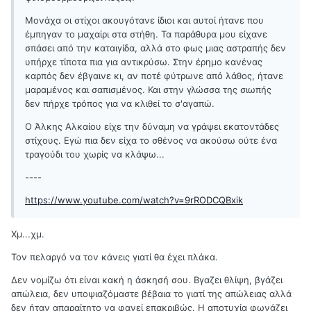
Μονάχα οι στίχοι ακουγότανε ίδιοι και αυτοί ήτανε που
έμπηγαν το μαχαίρι στα στήθη. Τα παράθυρα μου είχανε
σπάσει από την καταιγίδα, αλλά στο φως μιας αστραπής δεν
υπήρχε τίποτα πια για αντικρύσω. Στην έρημο κανένας
καρπός δεν έβγαινε κι, αν ποτέ φύτρωνε από λάθος, ήτανε
μαραμένος και σαπισμένος. Και στην γλώσσα της σιωπής
δεν πήρχε τρόπος για να κλιθεί το σ'αγαπώ.
Ο Άλκης Αλκαίου είχε την δύναμη να γράψει εκατοντάδες
στίχους. Εγώ πια δεν είχα το σθένος να ακούσω ούτε ένα
τραγούδι του χωρίς να κλάψω...
----
https://www.youtube.com/watch?v=9rRODCQBxik
Χμ...χμ.
Τον πελαργό να τον κάνεις γιατί θα έχει πλάκα.
Δεν νομίζω ότι είναι κακή η άσκησή σου. Βγαζει θλίψη, βγάζει
απώλεια, δεν υποψιαζόμαστε βέβαια το γιατί της απώλειας αλλά
δεν ήταν απαραίτητο να φανεί επακριβώς. Η αποτυχία φωνάζει