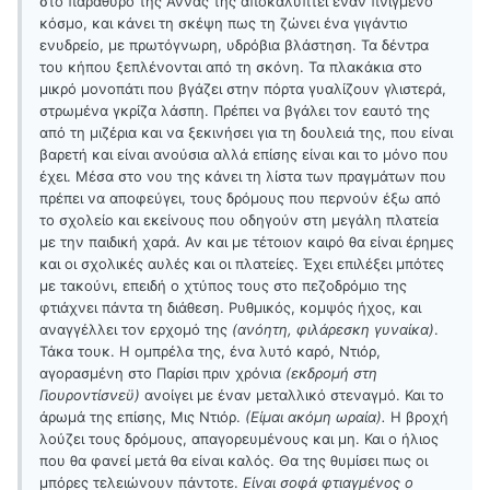
στο παράθυρο της Άννας της αποκαλύπτει έναν πνιγμένο
κόσμο, και κάνει τη σκέψη πως τη ζώνει ένα γιγάντιο
ενυδρείο, με πρωτόγνωρη, υδρόβια βλάστηση. Τα δέντρα
του κήπου ξεπλένονται από τη σκόνη. Τα πλακάκια στο
μικρό μονοπάτι που βγάζει στην πόρτα γυαλίζουν γλιστερά,
στρωμένα γκρίζα λάσπη. Πρέπει να βγάλει τον εαυτό της
από τη μιζέρια και να ξεκινήσει για τη δουλειά της, που είναι
βαρετή και είναι ανούσια αλλά επίσης είναι και το μόνο που
έχει. Μέσα στο νου της κάνει τη λίστα των πραγμάτων που
πρέπει να αποφεύγει, τους δρόμους που περνούν έξω από
το σχολείο και εκείνους που οδηγούν στη μεγάλη πλατεία
με την παιδική χαρά. Αν και με τέτοιον καιρό θα είναι έρημες
και οι σχολικές αυλές και οι πλατείες. Έχει επιλέξει μπότες
με τακούνι, επειδή ο χτύπος τους στο πεζοδρόμιο της
φτιάχνει πάντα τη διάθεση. Ρυθμικός, κομψός ήχος, και
αναγγέλλει τον ερχομό της
(ανόητη, φιλάρεσκη γυναίκα)
.
Τάκα τουκ. Η ομπρέλα της, ένα λυτό καρό, Ντιόρ,
αγορασμένη στο Παρίσι πριν χρόνια
(εκδρομή στη
Γιουροντίσνεϋ)
ανοίγει με έναν μεταλλικό στεναγμό. Και το
άρωμά της επίσης, Μις Ντιόρ.
(Είμαι ακόμη ωραία).
Η βροχή
λούζει τους δρόμους, απαγορευμένους και μη. Και ο ήλιος
που θα φανεί μετά θα είναι καλός. Θα της θυμίσει πως οι
μπόρες τελειώνουν πάντοτε.
Είναι σοφά φτιαγμένος ο