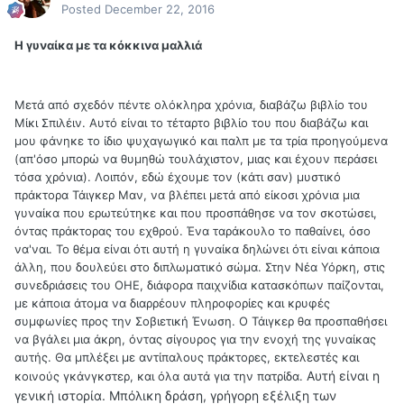
Posted
December 22, 2016
Η γυναίκα με τα κόκκινα μαλλιά
Μετά από σχεδόν πέντε ολόκληρα χρόνια, διαβάζω βιβλίο του
Μίκι Σπιλέιν. Αυτό είναι το τέταρτο βιβλίο του που διαβάζω και
μου φάνηκε το ίδιο ψυχαγωγικό και παλπ με τα τρία προηγούμενα
(απ'όσο μπορώ να θυμηθώ τουλάχιστον, μιας και έχουν περάσει
τόσα χρόνια). Λοιπόν, εδώ έχουμε τον (κάτι σαν) μυστικό
πράκτορα Τάιγκερ Μαν, να βλέπει μετά από είκοσι χρόνια μια
γυναίκα που ερωτεύτηκε και που προσπάθησε να τον σκοτώσει,
όντας πράκτορας του εχθρού. Ένα ταράκουλο το παθαίνει, όσο
να'ναι. Το θέμα είναι ότι αυτή η γυναίκα δηλώνει ότι είναι κάποια
άλλη, που δουλεύει στο διπλωματικό σώμα. Στην Νέα Υόρκη, στις
συνεδριάσεις του ΟΗΕ, διάφορα παιχνίδια κατασκόπων παίζονται,
με κάποια άτομα να διαρρέουν πληροφορίες και κρυφές
συμφωνίες προς την Σοβιετική Ένωση. Ο Τάιγκερ θα προσπαθήσει
να βγάλει μια άκρη, όντας σίγουρος για την ενοχή της γυναίκας
αυτής. Θα μπλέξει με αντίπαλους πράκτορες, εκτελεστές και
Αυτή είναι η
κοινούς γκάνγκστερ, και όλα αυτά για την πατρίδα.
γενική ιστορία. Μπόλικη δράση, γρήγορη εξέλιξη των