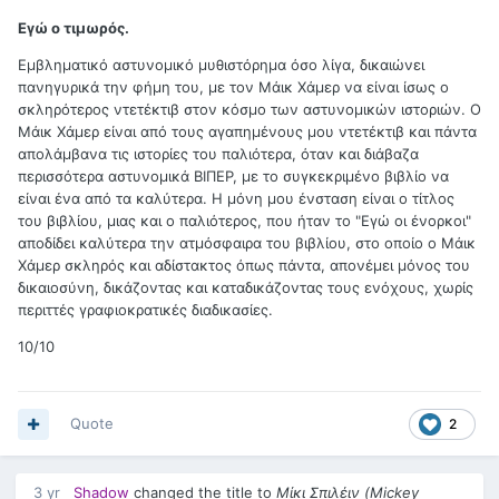
Εγώ ο τιμωρός.
Εμβληματικό αστυνομικό μυθιστόρημα όσο λίγα, δικαιώνει
πανηγυρικά την φήμη του, με τον Μάικ Χάμερ να είναι ίσως ο
σκληρότερος ντετέκτιβ στον κόσμο των αστυνομικών ιστοριών. Ο
Μάικ Χάμερ είναι από τους αγαπημένους μου ντετέκτιβ και πάντα
απολάμβανα τις ιστορίες του παλιότερα, όταν και διάβαζα
περισσότερα αστυνομικά ΒΙΠΕΡ, με το συγκεκριμένο βιβλίο να
είναι ένα από τα καλύτερα. Η μόνη μου ένσταση είναι ο τίτλος
του βιβλίου, μιας και ο παλιότερος, που ήταν το "Εγώ οι ένορκοι"
αποδίδει καλύτερα την ατμόσφαιρα του βιβλίου, στο οποίο ο Μάικ
Χάμερ σκληρός και αδίστακτος όπως πάντα, απονέμει μόνος του
δικαιοσύνη, δικάζοντας και καταδικάζοντας τους ενόχους, χωρίς
περιττές γραφιοκρατικές διαδικασίες.
10/10
Quote
2
3 yr
Shadow
changed the title to
Μίκι Σπιλέιν (Mickey