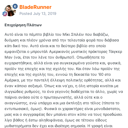
BladeRunner
Posted
July 13, 2019
Επιχείρηση Πλάτων
Αυτό είναι το πέμπτο βιβλίο του Μίκι Σπιλέιν που διαβάζω,
δυόμιση και πλέον χρόνια από την τελευταία φορά που διάβασα
κάτι δικό του. Αυτό είναι και το δεύτερο βιβλίο στο οποίο
εμφανίζεται ο μπρουτάλ Αμερικανός μυστικός πράκτορας Τάιγκερ
Μαν (ναι, έτσι τον λένε τον άνθρωπο!). Οπωσδήποτε το
ευχαριστήθηκα, αλλά είναι για συγκεκριμένα γούστα και, φυσικά,
προϊόν της εποχής και της σχολής του. Και όταν λέω προϊόν της
εποχής και της σχολής του, εννοώ τη δεκαετία του '60 στο
Αμέρικα, με την παντελή έλλειψη πολιτικής ορθότητας, αλλά και
έναν κάποιο σεξισμό. Όπως και να΄χει, η όλη ιστορία κινείται με
ιλιγγιώδεις ρυθμούς, το ένα γεγονός διαδέχεται το άλλο, χωρίς να
παίρνει ανάσα ούτε ο πρωταγωνιστής, αλλά ούτε και ο
αναγνώστης, ενώ υπάρχει και μια έκπληξη στο τέλος (τίποτα το
εντυπωσιακό, όμως). Φυσικά οι χαρακτήρες είναι μονοδιάστατοι,
μιας και ο συγγραφέας δεν μπαίνει στον κόπο να τους προσδώσει
λίγο βάθος ή έστω αληθοφάνεια, όμως σε τέτοιου είδους
μυθιστορήματα δεν έχει και ιδιαίτερη σημασία. Η γραφή είναι