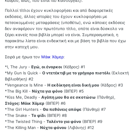
Κέδρου, ίσως, που είναι πιο καινούργιες).
Πολλοί τίτλοι έχουν κυκλοφορήσει και από διαφορετικές
εκδόσεις, άλλες ιστορίες του έχουν κυκλοφορήσει με
πετσοκομμένες μεταφράσεις (υποθέτω), ενώ κάποιες εκδόσεις
δεν αναφέρουν τον πρωτότυπο τίτλο, οπότε είναι δύσκολο να
ξέρει κανείς ποια βιβλία μπορεί να είναι. Συμπερασματικά, η
παρακάτω λίστα είναι ενδεικτική και με βάση τα βιβλία που έχω
στην κατοχή μου.
Σειρά με ήρωα τον
Μάικ Χάμερ
:
*I, The Jury -
Εγώ, οι ένορκοι
(Κέδρος) #1
*My Gun Is Quick -
Ο ντετέκτιβ με το γρήγορο πιστόλι
(Εκλεκτή
Βιβλιοθήκη) #2
*Vengeance Is Mine -
Η εκδίκηση είναι δική μου
(Κέδρος) #3
*The Big Kill -
Νύχτα για φόνο
(ΒΙΠΕΡ) #5
*Kiss Me, Deadly -
Αγάπη μου θα σε σκοτώσω
(Πάνθηρ),
Στόχος: Μάικ Χάμερ
(ΒΙΠΕΡ) #6
*The Girl Hunters -
Θα πεθάνεις απόψε
(Πάνθηρ) #7
*The Snake -
Το φίδι
(ΒΙΠΕΡ) #8
*The Twisted Thing -
Ταλέντο για φόνο
(ΒΙΠΕΡ) #9
*The Killing Man -
Νύχτα φόνου
(Λιβάνης) #12