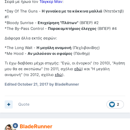
Σειρά με ήρωα τον
Τάιγκερ Μαν
:
*Day Of The Guns -
Η γυναίκα με τα κόκκινα μαλλιά
(Ντετέκτιβ)
#1
*Bloody Sunrise -
Επιχείρηση "Πλάτων"
(ΒΙΠΕΡ) #2
*The By-Pass Control -
Παρακαμπτήριος έλεγχος
(ΒΙΠΕΡ) #4
Διάφορα άλλα εκτός σειρών:
*The Long Wait -
Η μεγάλη αναμονή
(Πεχλιβανίδης)
*Me Hood -
Αν μιλούσαν οι σφαίρες
(Πάνθηρ)
Τι έχω διαβάσει μέχρι στιγμής: "Εγώ, οι ένορκοι" (το 2010), "Αγάπη
μου θα σε σκοτώσω" (το 2011, σχόλιο
εδώ
) και "Η μεγάλη
αναμονή" (το 2012, σχόλιο
εδώ
).
Edited
October 21, 2017
by BladeRunner
Quote
2
BladeRunner