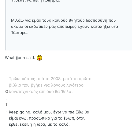
Μιλάω για εμάς τους κοινούς θνητούς δεσποσύνη που
ακόμα οι εκδοτικές μας απόπειρες έχουν καταλήξει στα
Τάρταρα.
What jjonh said.
Τρώω πόρτες από το 2008, μετά το πρώτο
βιβλίο που βγήκε για λόγους λιγότερο
O
λογοτεχνικούς απ' όσο θα 'θελα.
.
T
.
Keep going, καλέ μου, έχω να πω.Εδώ θα
είμαι εγώ, προσωπικά για το έι-ωπ, όταν
έρθει εκείνη η ώρα, με το καλό.