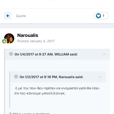
Quote
1
Naroualis
Posted
January 4, 2017
On 1/4/2017 at 9:27 AM, WILLIAM said:
On 1/3/2017 at 9:16 PM, Naroualis said:
ή με την που-δεν-πρέπει-να-ονομαστεί-γιατί-θα-λέει-
ότι-της-κάνουμε-μπούλ(λι)ινγκ;
Τι θέλει να πει η ποιήτρια;