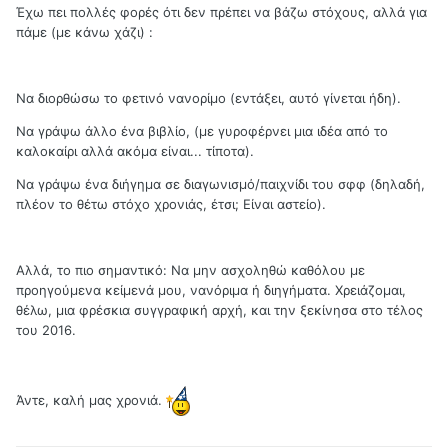
Έχω πει πολλές φορές ότι δεν πρέπει να βάζω στόχους, αλλά για
πάμε (με κάνω χάζι) :
Να διορθώσω το φετινό νανορίμο (εντάξει, αυτό γίνεται ήδη).
Να γράψω άλλο ένα βιβλίο, (με γυροφέρνει μια ιδέα από το
καλοκαίρι αλλά ακόμα είναι... τίποτα).
Να γράψω ένα διήγημα σε διαγωνισμό/παιχνίδι του σφφ (δηλαδή,
πλέον το θέτω στόχο χρονιάς, έτσι; Είναι αστείο).
Αλλά, το πιο σημαντικό: Να μην ασχοληθώ καθόλου με
προηγούμενα κείμενά μου, νανόριμα ή διηγήματα. Χρειάζομαι,
θέλω, μια φρέσκια συγγραφική αρχή, και την ξεκίνησα στο τέλος
του 2016.
Άντε, καλή μας χρονιά.