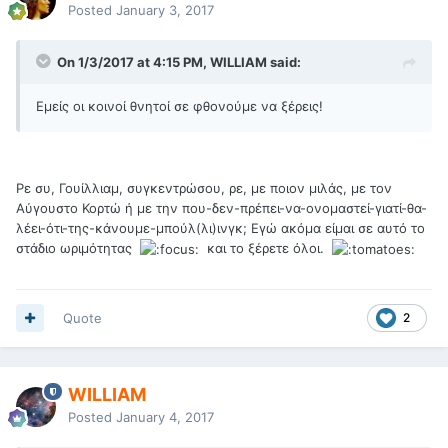
Posted
January 3, 2017
On 1/3/2017 at 4:15 PM, WILLIAM said:
Εμείς οι κοινοί θνητοί σε φθονούμε να ξέρεις!
Ρε συ, Γουίλλιαμ, συγκεντρώσου, ρε, με ποιον μιλάς, με τον
Αύγουστο Κορτώ ή με την που-δεν-πρέπει-να-ονομαστεί-γιατί-θα-
λέει-ότι-της-κάνουμε-μπούλ(λι)ινγκ; Εγώ ακόμα είμαι σε αυτό το
στάδιο ωριμότητας
και το ξέρετε όλοι.
Quote
2
WILLIAM
Posted
January 4, 2017