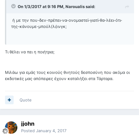
On 1/3/2017 at 9:16 PM, Naroualis said:
ή με την που-δεν-πρέπει-να-ονομαστεί-γιατί-θα-λέει-ότι-
της-κάνουμε-μπούλ(λι)ινγκ;
Τι θέλει να πει η ποιήτρια;
Μιλάω για εμάς τους κοινούς θνητούς δεσποσύνη που ακόμα οι
εκδοτικές μας απόπειρες έχουν καταλήξει στα Τάρταρα.
Quote
jjohn
Posted
January 4, 2017