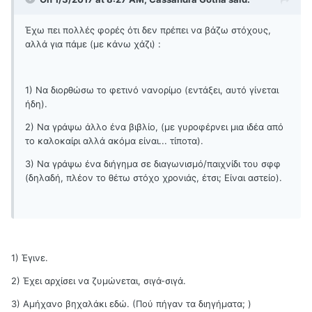
Έχω πει πολλές φορές ότι δεν πρέπει να βάζω στόχους,
αλλά για πάμε (με κάνω χάζι) :
1) Να διορθώσω το φετινό νανορίμο (εντάξει, αυτό γίνεται
ήδη).
2) Να γράψω άλλο ένα βιβλίο, (με γυροφέρνει μια ιδέα από
το καλοκαίρι αλλά ακόμα είναι... τίποτα).
3) Να γράψω ένα διήγημα σε διαγωνισμό/παιχνίδι του σφφ
(δηλαδή, πλέον το θέτω στόχο χρονιάς, έτσι; Είναι αστείο).
1) Έγινε.
2) Έχει αρχίσει να ζυμώνεται, σιγά-σιγά.
3) Αμήχανο βηχαλάκι εδώ. (Πού πήγαν τα διηγήματα; )