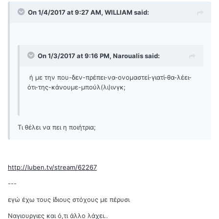
On 1/4/2017 at 9:27 AM, WILLIAM said:
On 1/3/2017 at 9:16 PM, Naroualis said:
ή με την που-δεν-πρέπει-να-ονομαστεί-γιατί-θα-λέει-
ότι-της-κάνουμε-μπούλ(λι)ινγκ;
Τι θέλει να πει η ποιήτρια;
http://luben.tv/stream/62267
---
εγώ έχω τους ίδιους στόχους με πέρυσι
Ναγιουργιες και ό,τι άλλο λάχει..