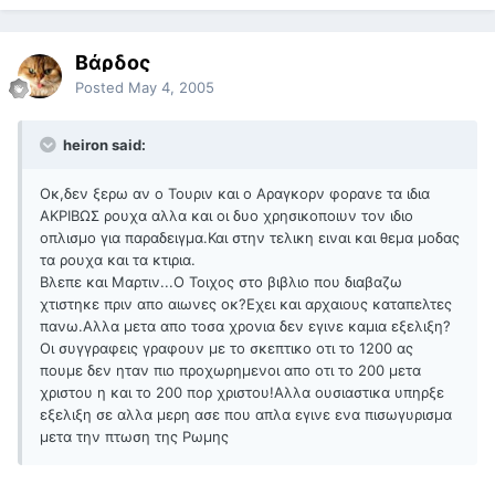
Βάρδος
Posted
May 4, 2005
heiron said:
Οκ,δεν ξερω αν ο Τουριν και ο Αραγκορν φορανε τα ιδια
ΑΚΡΙΒΩΣ ρουχα αλλα και οι δυο χρησικοποιυν τον ιδιο
οπλισμο για παραδειγμα.Και στην τελικη ειναι και θεμα μοδας
τα ρουχα και τα κτιρια.
Βλεπε και Μαρτιν...Ο Τοιχος στο βιβλιο που διαβαζω
χτιστηκε πριν απο αιωνες οκ?Εχει και αρχαιους καταπελτες
πανω.Αλλα μετα απο τοσα χρονια δεν εγινε καμια εξελιξη?
Οι συγγραφεις γραφουν με το σκεπτικο οτι το 1200 ας
πουμε δεν ηταν πιο προχωρημενοι απο οτι το 200 μετα
χριστου η και το 200 πορ χριστου!Αλλα ουσιαστικα υπηρξε
εξελιξη σε αλλα μερη ασε που απλα εγινε ενα πισωγυρισμα
μετα την πτωση της Ρωμης