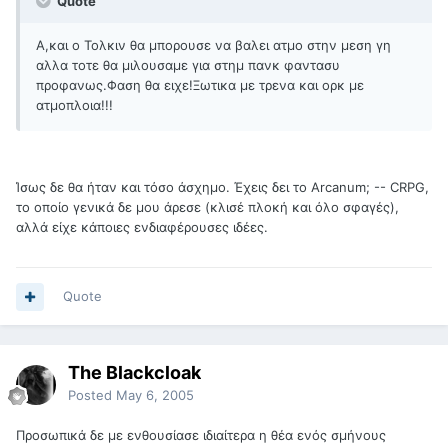
Quote
Α,και ο Τολκιν θα μπορουσε να βαλει ατμο στην μεση γη
αλλα τοτε θα μιλουσαμε για στημ πανκ φαντασυ
προφανως.Φαση θα ειχε!Ξωτικα με τρενα και ορκ με
ατμοπλοια!!!
Ίσως δε θα ήταν και τόσο άσχημο. Έχεις δει το Arcanum; -- CRPG,
το οποίο γενικά δε μου άρεσε (κλισέ πλοκή και όλο σφαγές),
αλλά είχε κάποιες ενδιαφέρουσες ιδέες.
Quote
The Blackcloak
Posted
May 6, 2005
Προσωπικά δε με ενθουσίασε ιδιαίτερα η θέα ενός σμήνους