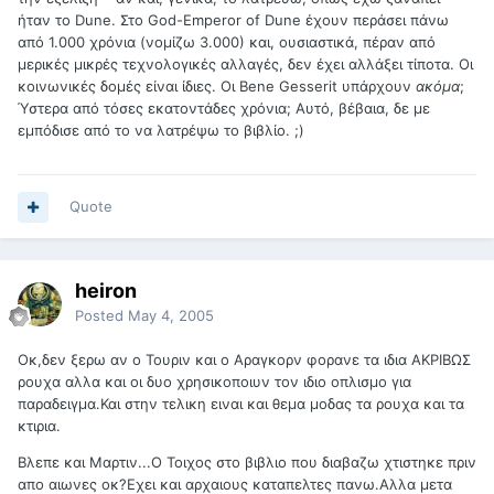
ήταν το Dune. Στο God-Emperor of Dune έχουν περάσει πάνω
από 1.000 χρόνια (νομίζω 3.000) και, ουσιαστικά, πέραν από
μερικές μικρές τεχνολογικές αλλαγές, δεν έχει αλλάξει τίποτα. Οι
κοινωνικές δομές είναι ίδιες. Οι Bene Gesserit υπάρχουν
ακόμα
;
Ύστερα από τόσες εκατοντάδες χρόνια; Αυτό, βέβαια, δε με
εμπόδισε από το να λατρέψω το βιβλίο. ;)
Quote
heiron
Posted
May 4, 2005
Οκ,δεν ξερω αν ο Τουριν και ο Αραγκορν φορανε τα ιδια ΑΚΡΙΒΩΣ
ρουχα αλλα και οι δυο χρησικοποιυν τον ιδιο οπλισμο για
παραδειγμα.Και στην τελικη ειναι και θεμα μοδας τα ρουχα και τα
κτιρια.
Βλεπε και Μαρτιν...Ο Τοιχος στο βιβλιο που διαβαζω χτιστηκε πριν
απο αιωνες οκ?Εχει και αρχαιους καταπελτες πανω.Αλλα μετα