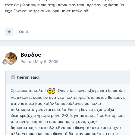
τοτε θα μιλουσαμε για στημ πανκ φαντασυ προφανως.Φαση θα
ειχε!Ξωτικα με τρενα και ορκ με ατμοπλοια!!!
Quote
Βάρδος
Posted
May 5, 2005
heiron said:
Χμ...αρκετα καλο!!
Οπως λες ειναι εξαιρετικα δυσκολο
να σκεφτει καποιος ενα νεο πολιτευμα.Τοτε αυτος θα εμενε
στην ιστορια βασικα!Αλλα παραλλαγες σε παλια
πολιτευματα γινονται ευκολα.Επειδη δεν το εχω ψαξει
ιδιαιτερα(εχω γραψει μονο 2-3 διηγηματα και 1 μυθιστορημα
υπο ανεγερση)περα απο μια μορφη αναρχιας-
δημοκρατιας-..κατι αλλο.Ενα παραδειγμα(κακο και ατεχνο
αλλα χρησιμο ως παραδειγμα) θα ηταν μια πολιτεια εστω