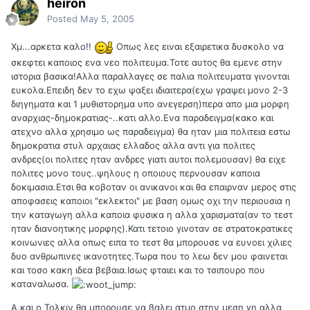
heiron
Posted
May 5, 2005
Χμ...αρκετα καλο!!
Οπως λες ειναι εξαιρετικα δυσκολο να
σκεφτει καποιος ενα νεο πολιτευμα.Τοτε αυτος θα εμενε στην
ιστορια βασικα!Αλλα παραλλαγες σε παλια πολιτευματα γινονται
ευκολα.Επειδη δεν το εχω ψαξει ιδιαιτερα(εχω γραψει μονο 2-3
διηγηματα και 1 μυθιστορημα υπο ανεγερση)περα απο μια μορφη
αναρχιας-δημοκρατιας-..κατι αλλο.Ενα παραδειγμα(κακο και
ατεχνο αλλα χρησιμο ως παραδειγμα) θα ηταν μια πολιτεια εστω
δημοκρατια στυλ αρχαιας ελλαδος αλλα αντι για πολιτες
ανδρες(οι πολιτες ηταν ανδρες γιατι αυτοι πολεμουσαν) θα ειχε
πολιτες μονο τους..ψηλους η οποιους περνουσαν καποια
δοκιμασια.Ετσι θα κοβοταν οι ανικανοι και θα επαιρναν μερος στις
αποφασεις καποιοι "εκλεκτοι" με βαση ομως οχι την περιουσια η
την καταγωγη αλλα καποια φυσικα η αλλα χαρισματα(αν το τεστ
ηταν διανοητικης μορφης).Κατι τετοιο γινοταν σε στρατοκρατικες
κοινωνιες αλλα οπως ειπα το τεστ θα μπορουσε να ευνοει χιλιες
δυο ανθρωπινες ικανοτητες.Τωρα που το λεω δεν μου φαινεται
και τοσο κακη ιδεα βεβαια.Ισως φταιει και το τσιπουρο που
καταναλωσα.
Α,και ο Τολκιν θα μπορουσε να βαλει ατμο στην μεση γη αλλα