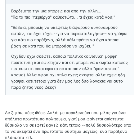
Βαρδε,απο την μια απορεις και απο την αλλη...
"Για τα πιο "περιέργα" καθεστώτα... τι έχεις κατά νου;"
"Βέβαια, μπορείς να σκεφτείς διάφορους συνδυασμούς
αυτών, και έχει τύχει --για να περιαυτολογήσω-- να γράψω
για κάτι πιο παράξενο, αλλά πάλι πρέπει να έχει κάποια
βάση σε κάτι που θα μπορούσε να ισχύει. "
Οχι δεν εχω σκεφτει καποια πολιτικοκοινωνικη μορφη
πρωτοτυπη και εφικτη(αν και οτι μπορει να σκεφτει καποιος
πιστευω οτι ειναι εφικτο σε καποιον αλλο "φανταστικο"
κοσμο).Αλλα αφου οχι απλα εχεις σκεφτει αλλα εχεις ηδη
γραψει κατι τετοιο γιατι δεν μας λες δυο λογακια για αυτο
παρα ζητας νεες ιδεες?
Δε ζητάω νέες ιδέες. Απλά, με παραξενεύει που μιλάς για ένα
απόλυτα πρωτότυπο πολίτευμα, γιατί μου φαίνεται απίστευτα
δύσκολο να σκεφτεί κανείς κάτι τέτοιο --πολύ δυσκολότερο από
το να σκεφτεί ένα πρωτότυπο σύστημα μαγείας, ένα παράξενο
πλάσματα κτλ.