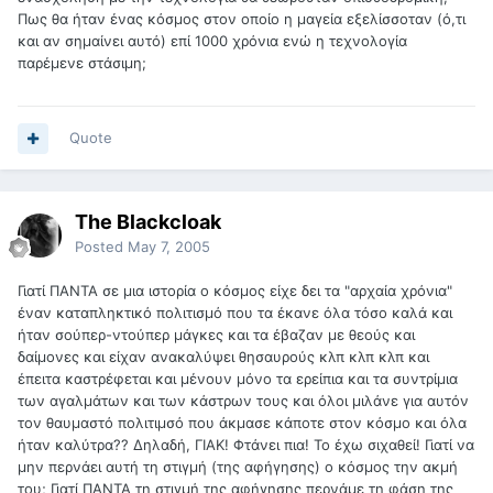
Πως θα ήταν ένας κόσμος στον οποίο η μαγεία εξελίσσοταν (ό,τι
και αν σημαίνει αυτό) επί 1000 χρόνια ενώ η τεχνολογία
παρέμενε στάσιμη;
Quote
The Blackcloak
Posted
May 7, 2005
Γιατί ΠΑΝΤΑ σε μια ιστορία ο κόσμος είχε δει τα "αρχαία χρόνια"
έναν καταπληκτικό πολιτισμό που τα έκανε όλα τόσο καλά και
ήταν σούπερ-ντούπερ μάγκες και τα έβαζαν με θεούς και
δαίμονες και είχαν ανακαλύψει θησαυρούς κλπ κλπ κλπ και
έπειτα καστρέφεται και μένουν μόνο τα ερείπια και τα συντρίμια
των αγαλμάτων και των κάστρων τους και όλοι μιλάνε για αυτόν
τον θαυμαστό πολιτιμσό που άκμασε κάποτε στον κόσμο και όλα
ήταν καλύτρα?? Δηλαδή, ΓΙΑΚ! Φτάνει πια! Το έχω σιχαθεί! Γιατί να
μην περνάει αυτή τη στιγμή (της αφήγησης) ο κόσμος την ακμή
του; Γιατί ΠΑΝΤΑ τη στιγμή της αφήγησης περνάμε τη φάση της