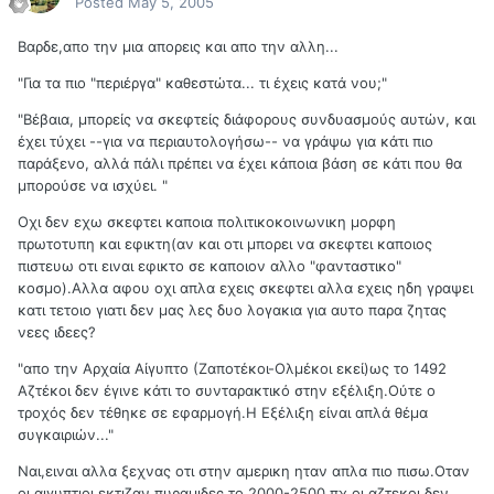
Posted
May 5, 2005
Βαρδε,απο την μια απορεις και απο την αλλη...
"Για τα πιο "περιέργα" καθεστώτα... τι έχεις κατά νου;"
"Βέβαια, μπορείς να σκεφτείς διάφορους συνδυασμούς αυτών, και
έχει τύχει --για να περιαυτολογήσω-- να γράψω για κάτι πιο
παράξενο, αλλά πάλι πρέπει να έχει κάποια βάση σε κάτι που θα
μπορούσε να ισχύει. "
Οχι δεν εχω σκεφτει καποια πολιτικοκοινωνικη μορφη
πρωτοτυπη και εφικτη(αν και οτι μπορει να σκεφτει καποιος
πιστευω οτι ειναι εφικτο σε καποιον αλλο "φανταστικο"
κοσμο).Αλλα αφου οχι απλα εχεις σκεφτει αλλα εχεις ηδη γραψει
κατι τετοιο γιατι δεν μας λες δυο λογακια για αυτο παρα ζητας
νεες ιδεες?
"απο την Αρχαία Αίγυπτο (Ζαποτέκοι-Ολμέκοι εκεί)ως το 1492
Αζτέκοι δεν έγινε κάτι το συνταρακτικό στην εξέλιξη.Ούτε ο
τροχός δεν τέθηκε σε εφαρμογή.Η Εξέλιξη είναι απλά θέμα
συγκαιριών..."
Ναι,ειναι αλλα ξεχνας οτι στην αμερικη ηταν απλα πιο πισω.Οταν
οι αιγυπτιοι εκτιζαν πυραμιδες το 2000-2500 πχ οι αζτεκοι δεν