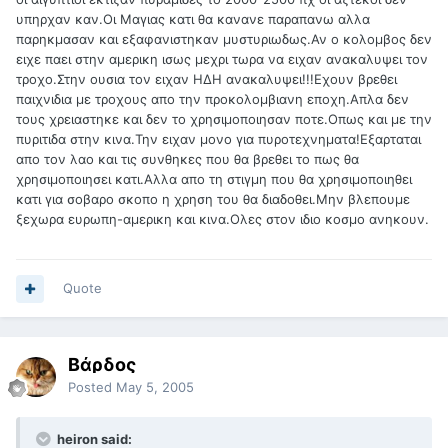
υπηρχαν καν.Οι Μαγιας κατι θα κανανε παραπανω αλλα
παρηκμασαν και εξαφανιστηκαν μυστυριωδως.Αν ο κολομβος δεν
ειχε παει στην αμερικη ισως μεχρι τωρα να ειχαν ανακαλυψει τον
τροχο.Στην ουσια τον ειχαν ΗΔΗ ανακαλυψει!!!Εχουν βρεθει
παιχνιδια με τροχους απο την προκολομβιανη εποχη.Απλα δεν
τους χρειαστηκε και δεν το χρησιμοποιησαν ποτε.Οπως και με την
πυριτιδα στην κινα.Την ειχαν μονο για πυροτεχνηματα!Εξαρταται
απο τον λαο και τις συνθηκες που θα βρεθει το πως θα
χρησιμοποιησει κατι.Αλλα απο τη στιγμη που θα χρησιμοποιηθει
κατι για σοβαρο σκοπο η χρηση του θα διαδοθει.Μην βλεπουμε
ξεχωρα ευρωπη-αμερικη και κινα.Ολες στον ιδιο κοσμο ανηκουν.
Quote
Βάρδος
Posted
May 5, 2005
heiron said: