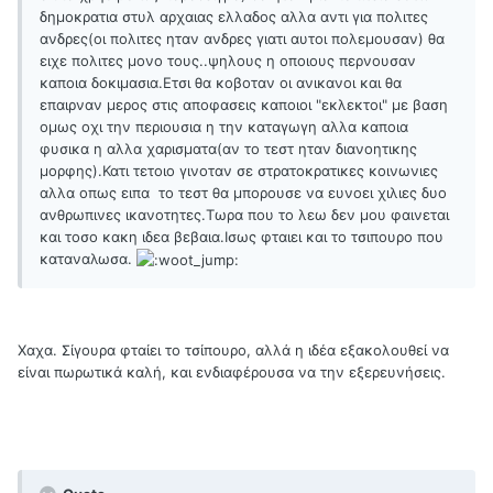
δημοκρατια στυλ αρχαιας ελλαδος αλλα αντι για πολιτες
ανδρες(οι πολιτες ηταν ανδρες γιατι αυτοι πολεμουσαν) θα
ειχε πολιτες μονο τους..ψηλους η οποιους περνουσαν
καποια δοκιμασια.Ετσι θα κοβοταν οι ανικανοι και θα
επαιρναν μερος στις αποφασεις καποιοι "εκλεκτοι" με βαση
ομως οχι την περιουσια η την καταγωγη αλλα καποια
φυσικα η αλλα χαρισματα(αν το τεστ ηταν διανοητικης
μορφης).Κατι τετοιο γινοταν σε στρατοκρατικες κοινωνιες
αλλα οπως ειπα το τεστ θα μπορουσε να ευνοει χιλιες δυο
ανθρωπινες ικανοτητες.Τωρα που το λεω δεν μου φαινεται
και τοσο κακη ιδεα βεβαια.Ισως φταιει και το τσιπουρο που
καταναλωσα.
Χαχα. Σίγουρα φταίει το τσίπουρο, αλλά η ιδέα εξακολουθεί να
είναι πωρωτικά καλή, και ενδιαφέρουσα να την εξερευνήσεις.