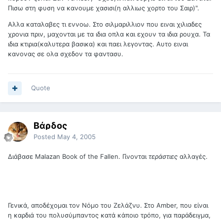
Πισω στη φυση να κανουμε χασισι(η αλλιως χορτο του Σαιρ)".
Αλλα καταλαβες τι εννοω. Στο σιλμαριλλιον που ειναι χιλιαδες
χρονια πριν, μαχονται με τα ιδια οπλα και εχουν τα ιδια ρουχα. Τα
ιδια κτιρια(καλυτερα βασικα) και παει λεγοντας. Αυτο ειναι
κανονας σε ολα σχεδον τα φαντασυ.
Quote
Βάρδος
Posted
May 4, 2005
Διάβασε Malazan Book of the Fallen. Γίνονται
τεράστιες
αλλαγές.
Γενικά, αποδέχομαι τον Νόμο του Ζελάζνυ. Στο Amber, που είναι
η καρδιά του πολυσύμπαντος κατά κάποιο τρόπο, για παράδειγμα,