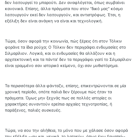
δεν λειτουργεί το μπαρούτι. Δεν αναφλέγεται, όπως συμβαίνει
κανονικά. Επίσης, άλλα πράγματα που στον "δικό μας" κόσμο
λειτουργούν εκεί δεν λειτουργούν, και αντιστρόφως. Έτσι, η
εξέλιξη δεν είναι ανάγκη να είναι και τεχνολογική.
Τώρα, όσον αφορά την κοινωνία, πώς ξέρεις ότι στον Τόλκιν
φοράνε τα ίδια ρούχα; Ο Τόλκιν δεν περιγράφει ενδυμασίες στο
Σιλμαρίλιον. Λογικά, και οι ενδυμασίες θα αλλάζουν και η
αρχιτεκτονική και τα πάντα' δεν τα περιγράφει γιατί το Σιλμαρίλιον
είναι γραμμένο σαν ιστορικό κείμενο, όχι σαν μυθιστόρημα.
Τα περισσότερα άλλα φάνταζυ, επίσης, επικεντρώνονται σε μία
χρονική περίοδο, οπότε παλιά δεν ξέρουμε πώς ήταν τα
πράγματα. Όμως μην ξεχνάς πως σε πολλές ιστορίες οι
χαρακτήρες συναντούν ερείπια αρχαίες τεχνοτροπίας, ή
παράξενες, παλιές συσκευές.
Τώρα, να σου την αλήθεια, το μόνο που με χάλασε όσον αφορά
την εξέλιξη --αν και, γενικά, το λατρεύω, όπως έχω ξαναπεί--