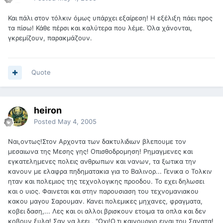
Και πάλι στον τόλκιν όμως υπάρχει εξαίρεση! Η εξέλιξη πάει προς
τα πίσω! Κάθε πέρσι και καλύτερα που λέμε. Όλα χάνονται,
γκρεμίζουν, παρακμάζουν.
Quote
heiron
Posted
May 4, 2005
Ναι,οντως!Στον Αρχοντα των δακτυλιδιων βλεπουμε τον
μεσαιωνα της Μεσης γης! Οπισθοδρομηση! Ρημαγμενες και
εγκατελημενες πολεις ανθρωπων και νανων, τα ξωτικα την
κανουν με ελαφρα πηδηματακια για το Βαλινορ... Γενικα ο Τολκιν
ηταν και πολεμιος της τεχνολογικης προοδου. Το εχει δηλωσει
και ο υιος. Φαινεται και στην παρουσιαση του τεχνομανιακου
κακου μαγου Σαρουμαν. Κανει πολεμικες μηχανες, φραγματα,
κοβει δαση,... Λες και οι αλλοι βρισκουν ετοιμα τα οπλα και δεν
κοβουν ξυλα! Σαν να λεει , "Οχι!Ο,τι καινουργιο ειναι του Σανατα!