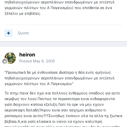
πηδαλιουχούμενων αεροπλάνων επανδρωμένων με orc(στυλ
γερμανών πιλότων του Α Παγκοσμίου) που επιτίθεται σε ένα
ζέπελιν με επιβάτες.
Quote
heiron
Posted
May 6, 2005
"Προσωπικά δε με ενθουσίασε ιδιαίτερα η θέα ενός σμήνους
πηδαλιουχούμενων αεροπλάνων επανδρωμένων με orc(στυλ
γερμανών πιλότων του Α Παγκοσμίου"
Το στημ πανκ δεν εχει και πολλους ενθερμους οπαδους για αυτο
ακριβως τον λογο.Παντως τα περισσοτερα ειναι ενδιαφεροντα
γιατι δειχνουν καποια εξελιξη.Γιατι τα ορκ να μην εχουν
αεροσκαφη δηλαδη?Αφου ειναι σαν ασχημοι ανθρωποι-τι
ρατσισμος ειναι αυτος?!?Συνηθως λειπουν ολα τα αλλα πχ ξωτικα
βεβαια.Α,και γιατι κλασικα οι νανοι να εχουν καλυτερη