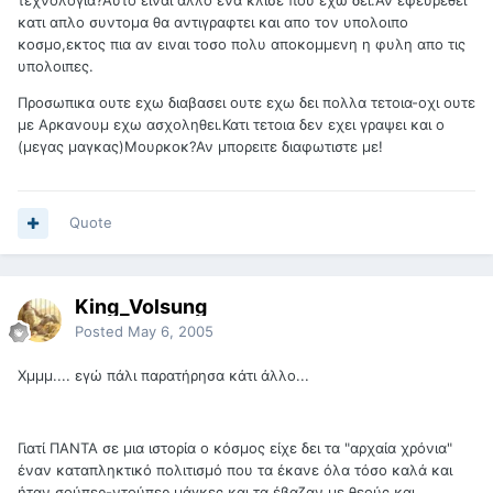
τεχνολογια?Αυτο ειναι αλλο ενα κλισε που εχω δει.Αν εφευρεθει
κατι απλο συντομα θα αντιγραφτει και απο τον υπολοιπο
κοσμο,εκτος πια αν ειναι τοσο πολυ αποκομμενη η φυλη απο τις
υπολοιπες.
Προσωπικα ουτε εχω διαβασει ουτε εχω δει πολλα τετοια-οχι ουτε
με Αρκανουμ εχω ασχοληθει.Κατι τετοια δεν εχει γραψει και ο
(μεγας μαγκας)Μουρκοκ?Αν μπορειτε διαφωτιστε με!
Quote
King_Volsung
Posted
May 6, 2005
Χμμμ.... εγώ πάλι παρατήρησα κάτι άλλο...
Γιατί ΠΑΝΤΑ σε μια ιστορία ο κόσμος είχε δει τα "αρχαία χρόνια"
έναν καταπληκτικό πολιτισμό που τα έκανε όλα τόσο καλά και
ήταν σούπερ-ντούπερ μάγκες και τα έβαζαν με θεούς και