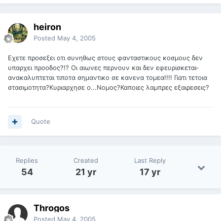
heiron
Posted
May 4, 2005
Εχετε προσεξει οτι συνηθως στους φανταστικους κοσμους δεν
υπαρχει προοδος?!? Οι αιωνες περνουν και δεν εφευρισκεται-
ανακαλυπτεται τιποτα σημαντικο σε κανενα τομεα!!!! Γιατι τετοια
στασιμοτητα?Κυριαρχησε ο...Νομος?Καποιες λαμπρες εξαιρεσεις?
Quote
Replies
Created
Last Reply
54
21 yr
17 yr
Throgos
Posted
May 4, 2005