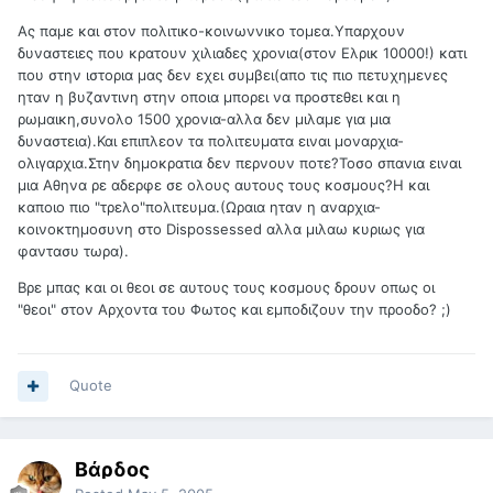
Ας παμε και στον πολιτικο-κοινωννικο τομεα.Υπαρχουν
δυναστειες που κρατουν χιλιαδες χρονια(στον Ελρικ 10000!) κατι
που στην ιστορια μας δεν εχει συμβει(απο τις πιο πετυχημενες
ηταν η βυζαντινη στην οποια μπορει να προστεθει και η
ρωμαικη,συνολο 1500 χρονια-αλλα δεν μιλαμε για μια
δυναστεια).Και επιπλεον τα πολιτευματα ειναι μοναρχια-
ολιγαρχια.Στην δημοκρατια δεν περνουν ποτε?Τοσο σπανια ειναι
μια Αθηνα ρε αδερφε σε ολους αυτους τους κοσμους?Η και
καποιο πιο "τρελο"πολιτευμα.(Ωραια ηταν η αναρχια-
κοινοκτημοσυνη στο Dispossessed αλλα μιλαω κυριως για
φαντασυ τωρα).
Βρε μπας και οι θεοι σε αυτους τους κοσμους δρουν οπως οι
"θεοι" στον Αρχοντα του Φωτος και εμποδιζουν την προοδο? ;)
Quote
Βάρδος