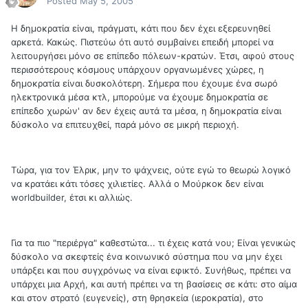
Posted
May 5, 2005
Η δημοκρατία είναι, πράγματι, κάτι που δεν έχει εξερευνηθεί
αρκετά. Κακώς. Πιστεύω ότι αυτό συμβαίνει επειδή μπορεί να
λειτουργήσει μόνο σε επίπεδο πόλεων-κρατών. Έτσι, αφού στους
περισσότερους κόσμους υπάρχουν οργανωμένες χώρες, η
δημοκρατία είναι δυσκολότερη. Σήμερα που έχουμε ένα σωρό
ηλεκτρονικά μέσα κτλ, μπορούμε να έχουμε δημοκρατία σε
επίπεδο χωρών' αν δεν έχεις αυτά τα μέσα, η δημοκρατία είναι
δύσκολο να επιτευχθεί, παρά μόνο σε μικρή περιοχή.
Τώρα, για τον Έλρικ, μην το ψάχνεις, ούτε εγώ το θεωρώ λογικό
να κρατάει κάτι τόσες χιλιετίες. Αλλά ο Μούρκοκ δεν είναι
worldbuilder, έτσι κι αλλιώς.
Για τα πιο "περιέργα" καθεστώτα... τι έχεις κατά νου; Είναι γενικώς
δύσκολο να σκεφτείς ένα κοινωνικό σύστημα που να μην έχει
υπάρξει και που συγχρόνως να είναι εφικτό. Συνήθως, πρέπει να
υπάρχει μια Αρχή, και αυτή πρέπει να τη βασίσεις σε κάτι: στο αίμα
και στον στρατό (ευγενείς), στη θρησκεία (ιεροκρατία), στο