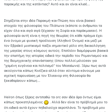
παρακμής και της κατάντιας? Αυτό και αν είναι κλισέ...
Στηρίζεται στην ιδέα Παρακμή-και-Πτώση που είναι βασικό
στοιχείο της φιλοσοφίας του Πλάτωνα (κάποτε οι άνθρωποι τα
είχαν όλα και σιγά σιγά ξέχασαν τη Σοφία και παράκμασαν). Η
φιλοσοφία αυτή είναι η πηγή της θεωρίας ότι κάθε πράγμα έχει
ένα όνομα με φυσική προέλευση (Αληθινό Όνομα) και μαζί με
τον Εβραϊκό μυστικισμό παίζει σημαντικό ρόλο στη δικαιολόγηση
της μαγείας στους κόσμους αυτούς. Επιπλέον διαμόρφωσε βασικά
την επιστήμη της ιστορίας ειδικά την περίοδο του Ρομαντισμού και
της Βιομηχανικής επανάστασης (όπου πολλοί μιλούσαν για
"χαμένη ευγένεια και πολιτισμό" του Μεσαίωνα). Ξέρω πως αυτά
ακούγονται κάπως Κινέζικα αλλά όταν σύντομα κάνουμε μια
σχετική παρουσίαση με τον Έλσανορ στη Φιλοσοφία θα
ξεκαθαρίσουν κάπως...
Heiron όπως ξέρεις αντιπαθώ τα orc σαν ιδέα άρα όντως είμαι
κάπως προκατηλειμένος
. Αλλά δεν είναι το πρόβλημά μου το
ότι ειδικά αυτά έχουν πηδαλιούχα αεροπλάνα. Το προβλημά μου