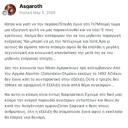
Asgaroth
Posted
May 5, 2005
Κάτσε και γιατί να την περάσει?Επειδή έγινε στη Γη?Μπορεί τώρα
μια εξωγηινή φυλή να μας παρακολουθεί και να λέει:"Ε τους
κρετίνους. Ακόμα δεν κατάφεραν την εκ του μηδενός παραγωγή
ενέργειας."Και μπορεί να μη την πετύχουμε και ποτέ.Άρα γι
αυτούς θα είμαστε πάντα στάσιμοι αφού δε θα επέλθει η μεγάλη
τεχνολογική και κοινωνική επανάσταση της μετά της εκ του
μηδενός ενέργειας εποχής...
Δες την κοινωνία των Μεσο Αμερικάνων προ κολομβιανών.Από
την Αρχαία Αίγυπτο (Ζαποτέκοι-Ολμέκοι εκεί)ως το 1492 Αζτέκοι
δεν έγινε κάτι το συνταρακτικό στην εξέλιξη.Ούτε ο τροχός δεν
τέθηκε σε εφαρμογή.Η Εξέλιξη είναι απλά θέμα συγκαιριών...
Και αυτοί οι κόσμοι είναι όντως διαφορετικοί.Έχουμε στο δικό μας
κόσμο την ενεργό παρουσία ανώτερων οντωτήτων και θεών;Αν
κατά την Αναγέννηση εμφανιζόταν ξαφνικά ο θεός στους
ανθρώπους, όλη η εξέλιξη θα σταματούσε ξανά αφού η εκκλησία
θα έπερνε νεα δύναμη.