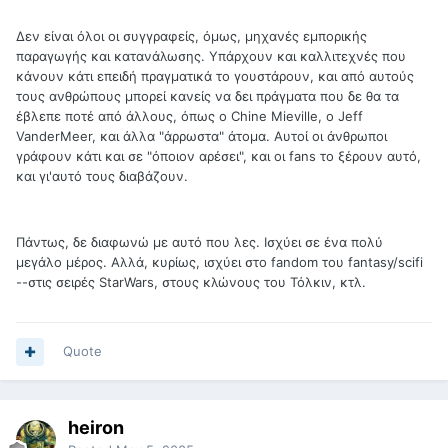
Δεν είναι όλοι οι συγγραφείς, όμως, μηχανές εμπορικής
παραγωγής και κατανάλωσης. Υπάρχουν και καλλιτεχνές που
κάνουν κάτι επειδή πραγματικά το γουστάρουν, και από αυτούς
τους ανθρώπους μπορεί κανείς να δει πράγματα που δε θα τα
έβλεπε ποτέ από άλλους, όπως ο Chine Mieville, o Jeff
VanderMeer, και άλλα "άρρωστα" άτομα. Αυτοί οι άνθρωποι
γράφουν κάτι και σε "όποιον αρέσει", και οι fans το ξέρουν αυτό,
και γι'αυτό τους διαβάζουν.
Πάντως, δε διαφωνώ με αυτό που λες. Ισχύει σε ένα πολύ
μεγάλο μέρος. Αλλά, κυρίως, ισχύει στο fandom του fantasy/scifi
--στις σειρές StarWars, στους κλώνους του Τόλκιν, κτλ.
Quote
heiron