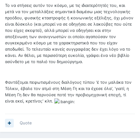
Το να στήσεις αυτόν τον κόσμο, με τις ιδιαιτερότητές του, και
μετά να τον μεταλλάξεις σημαντικά διαμέσω μιας τεχνολογικής
προόδου, φυσικής κταστροφής ή κοινωνικής εξέλιξης, όχι μόνον
είναι δύσκολο (και μπορεί να σε οδηγήσει σε λακούβες που ούτε
που είχες σκεφτεί), αλλά μπορεί να οδηγήσει και στην
αποξένωση των ανανγνωστών οι οποίοι αγαπούσαν τον
συγκεκριμένο κόσμο με τα χαρακτηριστικά που του είχαν
αποδωθεί. Το τελευταίο κανείς συγγραφέας δεν έχει λόγο να το
κάνει. Αν θέλει, με περισσότερη ευκολία, γράφει ένα νέο βιβλίο
ασύνδετο με το παλιό του δημιούργημα.
Φαντάζομαι πεφωτισμένους διαλόγους τύπου 'έ τον μαλάκα τον
Τόλκιν, έβαλε τον ατμό στη Μέση Γη και τα έχεσε όλα', 'γιατί; η
Μέση Γη δεν θα περνούσε ποτέ την προβιομηχανική εποχή, τί
είναι εκεί, κρετίνοι;' κλπ.
Quote