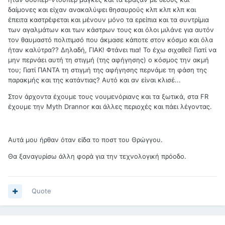
δαίμονες και είχαν ανακαλύψει θησαυρούς κλπ κλπ κλπ και
έπειτα καστρέφεται και μένουν μόνο τα ερείπια και τα συντρίμια
των αγαλμάτων και των κάστρων τους και όλοι μιλάνε για αυτόν
τον θαυμαστό πολιτιμσό που άκμασε κάποτε στον κόσμο και όλα
ήταν καλύτρα?? Δηλαδή, ΓΙΑΚ! Φτάνει πια! Το έχω σιχαθεί! Γιατί να
μην περνάει αυτή τη στιγμή (της αφήγησης) ο κόσμος την ακμή
του; Γιατί ΠΑΝΤΑ τη στιγμή της αφήγησης περνάμε τη φάση της
παρακμής και της κατάντιας? Αυτό και αν είναι κλισέ...
Στον άρχοντα έχουμε τους νουμενόριανς και τα ξωτικά, στα FR
έχουμε την Myth Drannor και άλλες περιοχές και πάει λέγοντας.
Αυτά μου ήρθαν όταν είδα το ποστ του Θρώγγου.
Θα ξαναγυρίσω άλλη φορά για την τεχνολογική πρόοδο.
Quote