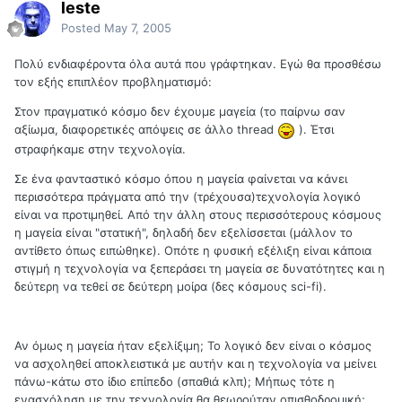
leste
Posted
May 7, 2005
Πολύ ενδιαφέροντα όλα αυτά που γράφτηκαν. Εγώ θα προσθέσω
τον εξής επιπλέον προβληματισμό:
Στον πραγματικό κόσμο δεν έχουμε μαγεία (το παίρνω σαν
αξίωμα, διαφορετικές απόψεις σε άλλο thread
). Έτσι
στραφήκαμε στην τεχνολογία.
Σε ένα φανταστικό κόσμο όπου η μαγεία φαίνεται να κάνει
περισσότερα πράγματα από την (τρέχουσα)τεχνολογία λογικό
είναι να προτιμηθεί. Από την άλλη στους περισσότερους κόσμους
η μαγεία είναι "στατική", δηλαδή δεν εξελίσσεται (μάλλον το
αντίθετο όπως ειπώθηκε). Οπότε η φυσική εξέλιξη είναι κάποια
στιγμή η τεχνολογία να ξεπεράσει τη μαγεία σε δυνατότητες και η
δεύτερη να τεθεί σε δεύτερη μοίρα (δες κόσμους sci-fi).
Αν όμως η μαγεία ήταν εξελίξιμη; Το λογικό δεν είναι ο κόσμος
να ασχοληθεί αποκλειστικά με αυτήν και η τεχνολογία να μείνει
πάνω-κάτω στο ίδιο επίπεδο (σπαθιά κλπ); Μήπως τότε η
ενασχόληση με την τεχνολογία θα θεωρούταν οπισθοδρομική;