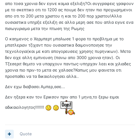
απο τοσα χρονια δεν εγινε καμια εξελιξη?Οι συγγραφεις γραφουν
με το σκεπτικο οτι το 1200 ας πουμε δεν ηταν πιο προχωρημενοι
απο οτι το 200 μετα χριστου η και το 200 πορ χριστου!Αλλα
ουσιαστικα υπηρξε εξελιξη σε αλλα μερη ασε που απλα εγινε ενα
πισωγυρισμα μετα την πτωση της Ρωμης
Ο καημενος ο Χερμπερτ μπαλωσε 1 φορα το προβλημα με το
μπατλεριαν τζιχαντ που ουσιαστικα δαιμονοποιησε την
τεχνολογια(και με κατι απογορευσεις χρησης πυρηνικων). Μετα
δεν ειχε αλλη εμπνευση (πανω απο 3000 χρονια ηταν). Οι
Τζεσεριτ θεμιτο να υπαρχουν παντως-υπηρχαν λεει και χιλιαδες
χρονια πιο πριν-το μετα σε χαλασε?Καπως μου φαινεται οτι
προσπαθει να τα δικαιολογησει αλλα..
Δεν εχω διαβασει Αμπερ,ασε...
Δεν ηξερα καν τον Ερικσον πριν απο 1 μηνα,το ξερω ειμαι
αδικαιολογητος!!!!!!!
Quote