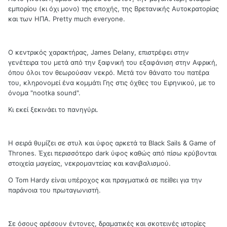
εμπορίου (κι όχι μονο) της εποχής, της Βρετανικής Αυτοκρατορίας
και των ΗΠΑ. Pretty much everyone.
Ο κεντρικός χαρακτήρας, James Delany, επιστρέφει στην
γενέτειρα του μετά από την ξαφνική του εξαφάνιση στην Αφρική,
όπου όλοι τον θεωρούσαν νεκρό. Μετά τον θάνατο του πατέρα
του, κληρονομεί ένα κομμάτι Γης στις όχθες του Ειρηνικού, με το
όνομα "nootka sound".
Κι εκεί ξεκινάει το πανηγύρι.
Η σειρά θυμίζει σε στυλ και ύφος αρκετά τα Black Sails & Game of
Thrones. Έχει περισσότερο dark ύφος καθώς από πίσω κρύβονται
στοιχεία μαγείας, νεκρομαντείας και κανιβαλισμού.
Ο Tom Hardy είναι υπέροχος και πραγματικά σε πείθει για την
παράνοια του πρωταγωνιστή.
Σε όσους αρέσουν έντονες, δραματικές και σκοτεινές ιστορίες