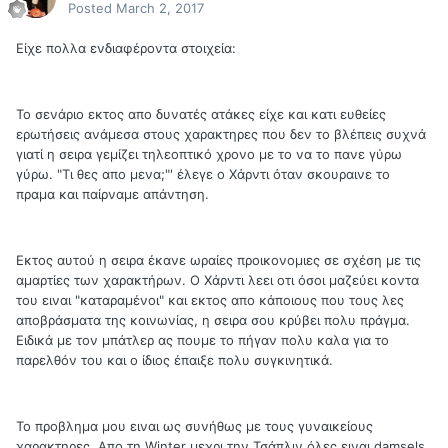
Posted
March 2, 2017
Είχε πολλα ενδιαφέροντα στοιχεία:
Το σενάριο εκτος απο δυνατές ατάκες είχε και κατι ευθείες
ερωτήσεις ανάμεσα στους χαρακτηρες που δεν το βλέπεις συχνά
γιατί η σειρα γεμίζει τηλεοπτικό χρονο με το να το πανε γύρω
γύρω. "Τι θες απο μενα;"' έλεγε ο Χάρντι όταν σκουραινε το
πραμα και παίρναμε απάντηση.
Εκτος αυτού η σειρα έκανε ωραίες προικονομιες σε σχέση με τις
αμαρτίες των χαρακτήρων. Ο Χάρντι λεει οτι όσοι μαζεύει κοντα
του ειναι "καταραμένοι" και εκτος απο κάποιους που τους λες
αποβράσματα της κοινωνίας, η σειρα σου κρύβει πολυ πράγμα.
Ειδικά με τον μπάτλερ ας πουμε το πήγαν πολυ καλα για το
παρελθόν του και ο ίδιος έπαιξε πολυ συγκινητικά.
Το προβλημα μου ειναι ως συνήθως με τους γυναικείους
χαρακτηρες. Απο τη Winter μεχρι την Τσάπλιν όλες ειναι damsels