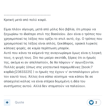
---------------------------------
Κριτική μετά από πολύ καιρό.
Είμαι πλέον σίγουρη, μετά από μόλις δύο βιβλία, ότι μπορώ να
ξεχωρίσω το ιδιαίτερο στυλ της Βασιλείου. Δεν είναι ο τρόπος που
χρησιμοποιεί τις λέξεις που ορίζει το στυλ αυτό, όχι. Ο τρόπος που
χρησιμοποιεί τις λέξεις είναι απλός, ξεκάθαρος, οριακά λυρικός
κάποιες φορές, σε καμία περίπτωση μπαρόκ.
Αυτό που κάνει τα κείμενά της αναγνωρίσιμα όμως είναι η λογική
τους, η ψυχή τους. Στο πιο μαύρο σκοτάδι, ξέρεις ότι οι ήρωές
της, ακόμα κι αν απελπιστούν, δε θα πάψουν ν' αγωνίζονται.
Πολλές φορές (όπως στις γοητευτικά παραμυθένιες [book:7
καρδιές|23633225] ) οι ήρωές της έχουν ν' αντιπαλέψουν μόνο
τον εαυτό τους. Άλλες ένα σάπιο σύστημα -και κάπου δε σε
απασχολεί κιόλας να είναι στέρεα δομημένη η ιδέα του
συστήματος αυτού. Αλλά δεν σταματούν να παλεύουν.
Quote
2