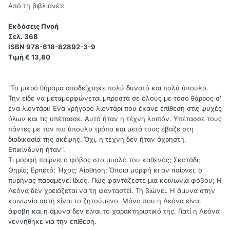
Από τη βιβλιονέτ:
Εκδόσεις Πνοή
Σελ. 368
ISBN 978-618-82892-3-9
Τιμή € 13,80
"Το μικρό θήραμα αποδείχτηκε πολύ δυνατό και πολύ ύπουλο.
Την είδε να μεταμορφώνεται μπροστά σε όλους με τόσο θάρρος σ'
ένα λιοντάρι! Ένα γρήγορο λιοντάρι που έκανε επίθεση στις ψυχές
όλων και τις υπέτασσε. Αυτό ήταν η τέχνη λοιπόν. Υπέτασσε τους
πάντες με τον πιο ύπουλο τρόπο και μετά τους έβαζε στη
διαδικασία της σκέψης. Όχι, η τέχνη δεν ήταν άχρηστη.
Επικίνδυνη ήταν".
Τι μορφή παίρνει ο φόβος στο μυαλό του καθενός; Σκοτάδι;
Θηρίο; Ερπετό; Ήχος; Αίσθηση; Όποια μορφή κι αν παίρνει, ο
πυρήνας παραμένει ίδιος. Πώς φαντάζεστε μια κοινωνία φόβου; Η
Λεόνα δεν χρειάζεται να τη φανταστεί. Τη βιώνει. Η άμυνα στην
κοινωνία αυτή είναι το ζητούμενο. Μόνο που η Λεόνα είναι
άφοβη και η άμυνα δεν είναι το χαρακτηριστικό της. Γιατί η Λεόνα
γεννήθηκε για την επίθεση.