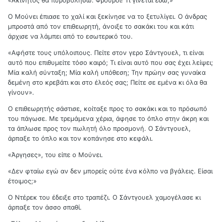
Ο Μούνει έπιασε το χαλί και ξεκίνησε να το ξετυλίγει. Ο άνδρας
μπροστά από τον επιθεωρητή, άνοιξε το σακάκι του και κάτι
άρχισε να λάμπει από το εσωτερικό του.
«Αφήστε τους υπόλοιπους. Πείτε στον γερο Σάντγουελ, τι είναι
αυτό που επιθυμείτε τόσο καιρό; Τι είναι αυτό που σας έχει λείψει;
Μία καλή σύνταξη; Μία καλή υπόθεση; Την πρώην σας γυναίκα
δεμένη στο κρεβάτι και στο έλεός σας; Πείτε σε εμένα κι όλα θα
γίνουν».
Ο επιθεωρητής σάστισε, κοίταξε προς το σακάκι και το πρόσωπό
του πάγωσε. Με τρεμάμενα χέρια, άφησε το όπλο στην άκρη και
τα άπλωσε προς τον πωλητή όλο προσμονή. Ο Σάντγουελ,
άρπαξε το όπλο και τον κοπάνησε στο κεφάλι.
«Άργησες», του είπε ο Μούνει.
«Δεν φταίω εγώ αν δεν μπορείς ούτε ένα κόλπο να βγάλεις. Είσαι
έτοιμος;»
Ο Ντέρεκ του έδειξε στο τραπέζι. Ο Σάντγουελ χαμογέλασε κι
άρπαξε τον άσσο σπαθί.