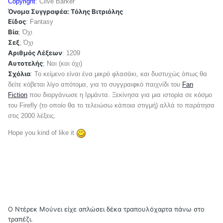
Copyright
: Clive Barker
Όνομα Συγγραφέα: Τόλης Βιτριόλης
Είδος
: Fantasy
Βία
; Όχι
Σεξ
; Όχι
Αριθμός Λέξεων
: 1209
Αυτοτελής
; Ναι (και όχι)
Σχόλια
: Το κείμενο είναι ένα μικρό φλασάκι, και δυστυχώς όπως θα
δείτε κόβεται λίγο απότομα, για το συγγραιφκό παιχνίδι του
Fan
Fiction
που διοργάνωσε η Ιρμάντα. Ξεκίνησα για μια ιστορία σε κόσμο
του Firefly (το οποίο θα το τελειώσω κάποια στιγμή) αλλά το παράτησα
στις 2000 λέξεις.
Hope you kind of like it
Ο Ντέρεκ Μούνει είχε απλώσει δέκα τραπουλόχαρτα πάνω στο
τραπέζι.