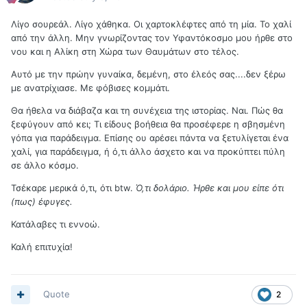
Λίγο σουρεάλ. Λίγο χάθηκα. Οι χαρτοκλέφτες από τη μία. Το χαλί
από την άλλη. Μην γνωρίζοντας τον Υφαντόκοσμο μου ήρθε στο
νου και η Αλίκη στη Χώρα των Θαυμάτων στο τέλος.
Αυτό με την πρώην γυναίκα, δεμένη, στο έλεός σας....δεν ξέρω
με ανατρίχιασε. Με φόβισες κομμάτι.
Θα ήθελα να διάβαζα και τη συνέχεια της ιστορίας. Ναι. Πώς θα
ξεφύγουν από κει; Τι είδους βοήθεια θα προσέφερε η σβησμένη
γόπα για παράδειγμα. Επίσης ου αρέσει πάντα να ξετυλίγεται ένα
χαλί, για παράδειγμα, ή ό,τι άλλο άσχετο και να προκύπτει πύλη
σε άλλο κόσμο.
Τσέκαρε μερικά ό,τι, ότι btw.
Ό,τι δολάριο. Ήρθε και μου είπε ότι
(πως) έφυγες.
Κατάλαβες τι εννοώ.
Καλή επιτυχία!
Quote
2