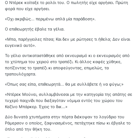
Ο Ντέρεκ κοίταξε το ρολόι του. Ο πωλητής είχε αργήσει. Πρώτη
φορά που είχε αργήσει.
«Όχι ακριβώς... περιμένω απλά μία παράδοση».
Ο επιθεωρητής έβαλε τα γέλια.
«Μπα, παρήγγειλες πίτσα; Και δεν με ρώτησες τι ήθελα; Δεν είναι
ευγενικό αυτό».
Το γέλιο αντικαταστάθηκε από εκνευρισμό κι ο εκνευρισμός από
το χτύπημα του χεριού στο τραπέζι. Κι άλλος καφές χύθηκε,
ποτίζοντας το τραπέζι κι αποφεύγοντας, επιμελώς, τα
τραπουλόχαρτα.
«Όπως σας είπα, επιθεωρητά... θα με συλλάβετε ή να φύγω;»
«Ντέρεκ Μούνει, συλλαμβάνεσαι με την κατηγορία της απάτης σε
τυχερό παιχνίδι που διεξαγόταν νόμιμα εντός του χώρου του
Καζίνο Μπάρκερ. Έχεις το δικ...»
Δύο δυνατά χτυπήματα στην πόρτα διέκοψαν το λογύδριο του
Ράμερσον ο οποίος, ξαφνιασμένος, πετάχτηκε πίσω κι έβγαλε το
όπλο από την θήκη του.