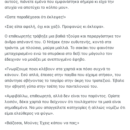
αυτούς, πιάνετε εμένα που εμφανίστηκα σήμερα κι είχα την
ατυχία να αποτύχει το κόλπο μου».
«Ώστε παραδέχεσαι ότι έκλεψες!»
«Σας είπα αφελή, όχι και χαζό. Προφανώς κι έκλεψα».
Ο επιθεωρητής τράβηξε μια βαθιά τζούρα και περιεργάστηκε τον
άνδρα απέναντί του. Ο Ντέρεκ ήταν ευθυτενής, κοντά στα
τριάντα. με πλούσια, μαύρα μαλλιά. Το σακάκι του φαινόταν
μεταχειρισμένο ενώ τα σπυράκια στο δεξί του μάγουλο τον
έδειχναν να μοιάζει με ανεπτυγμένο έφηβο.
«Γνωρίζουμε ποιοι κλέβουν στα χαρτιά και πόσο συχνά το
κάνουν. Εσύ απλά, έπεσες στην παγίδα που είχαμε στήσει», του
απάντησε σβήνοντας το τσιγάρο στην άκρη του τραπεζιού. Έβαλε
την σβηστή γόπα στην τσέπη του παντελονιού του.
«Αμφιβάλλω, επιθεωρητά, αλλά δεν είναι του παρόντος. Ορίστε
λοιπόν, δέκα χαρτιά που δείχνουν ότι τουλάχιστον τα μισά είναι
σημαδεμένα. Να μου απαγγείλετε κατηγορίες ή αλλιώς νομίζω ότι
είμαι ελεύθερος να φύγω».
«Βιάζεσαι, Μούνει; Έχεις κάπου να πας;»