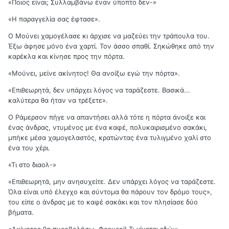
«Ποιος είναι; Συλλαμβάνω έναν ύποπτο δεν-»
«Η παραγγελία σας έφτασε».
Ο Μούνει χαμογέλασε κι άρχισε να μαζεύει την τράπουλα του.
Έξω άφησε μόνο ένα χαρτί. Τον άσσο σπαθί. Σηκώθηκε από την
καρέκλα και κίνησε προς την πόρτα.
«Μούνει, μείνε ακίνητος! Θα ανοίξω εγώ την πόρτα».
«Επιθεωρητά, δεν υπάρχει λόγος να ταράζεστε. Βασικά...
καλύτερα θα ήταν να τρέξετε».
Ο Ράμερσον πήγε να απαντήσει αλλά τότε η πόρτα άνοιξε και
ένας άνδρας, ντυμένος με ένα καφέ, πολυκαιρισμένο σακάκι,
μπήκε μέσα χαμογελαστός, κρατώντας ένα τυλιγμένο χαλί στο
ένα του χέρι.
«Τι στο διαολ-»
«Επιθεωρητά, μην ανησυχείτε. Δεν υπάρχει λόγος να ταράζεστε.
Όλα είναι υπό έλεγχο και σύντομα θα πάρουν τον δρόμο τους»,
του είπε ο άνδρας με το καφέ σακάκι και τον πλησίασε δύο
βήματα.
«Ακίνητος θα πυροβολήσω. Φρουροί! Τι γίνεται εδώ;»