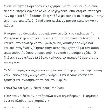
Ο επιθεωρητής Ράμερσον είχε ζητήσει να του δείξει μόνο ένα,
αλλά ο Ντέρεκ έβγαλε δέκα. Δύο ρηγάδες, δύο ντάμες, τέσσερα
εννιάρια και δύο άσσους. Το φλιτζάνι με τον καφέ, αφημένο στην
άκρη του τραπεζιού, άχνιζε και περίμενε μάταια κάποιον να το
πιάσει.
Η πόρτα του δωματίου ανακρίσεων άνοιξε κι ο επιθεωρητής
Ράμερσον εμφανίστηκε. Έκλεισε την πόρτα πίσω με δύναμη. Ο
καφές, στο εσωτερικό του φλιτζανιού, αναπήδησε λίγο και
καυτές σταγόνες χύθηκαν στην άκρη του χαρτιού με τον άσσο
μπαστούνι. Αμέσως απορροφήθηκαν από το μαύρο σχέδιο. Ο
Ντέρεκ χαμογέλασε κι έβαλε γρήγορα το τραπουλόχαρτο στην
τσέπη του.
Οι δύο άνδρες κοιτάχτηκαν για μία στιγμή, αφήνοντας την σιωπή
να κυριαρχήσει για λίγο στον χώρο. Ο Ράμερσον κοίταξε το
τραπέζι και ανασήκωσε το δεξί του φρύδι.
«Νομίζω ότι ήμουν ξεκάθαρος, Μούνει».
«Θέλατε να δείτε αν η τράπουλα είναι σημαδεμένη. Τι σημασία
έχει το πλήθος των χαρτιών;»