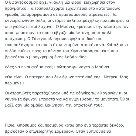
Ο υφαντόκοσμος είχε, γι άλλη μία φορά, εισχωρήσει στον
πραγματικό. Τα τραπουλόχαρτα είχαν πέσει στο καταπράσινο
γρασίδι, μεταμορφωμένα σε αρματωμένους στρατιώτες. Τα
εννιάρια έγιναν όπλα, οι ντάμες σκληροτράχηλες πολεμίστριες κι
οι ρηγάδες πιστοί λοχαγοί. Ο Μούνει, κρατούσε την κάρτα με τον
άσσο μπαστούνι το οποίο έβγαζε μία έντονη, πορτοκαλί
απόχρωση. Ο Σάντγουελ σήκωσε ψηλά το δικό του
τραπουλόχαρτο το οποίο ήταν ντυμένο στα κόκκινα. Κοίταξαν κι
οι δύο ευθεία, προς το κέντρο του Υφαντόκοσμου, εκεί που
βρισκόταν ο μισογκρεμισμένος λαβύρινθος.
«Λες να είναι ακόμα εκεί;» ρώτησε φωναχτά ο Μούνει.
«Θα είναι. Ο πατέρας σου δεν έφυγε ποτέ από εκεί, Ντέρεκ. Μας
περιμένει».
Οι στρατιώτες παρατάχθηκαν υπό τις οδηγίες των λοχαγών κι οι
γυναίκες έφυγαν μπροστά για να ανιχνεύσουν το μονοπάτι. Όλοι
μαζί, σαν μία ομάδα, ξεκίνησαν την αποστολή τους.
Πίσω, λιπόθυμος και πεσμένος κάτω από ένα τεράστιο δένδρο,
βρισκόταν ο επιθεωρητής Σάμερσον. Όταν ξυπνούσε θα