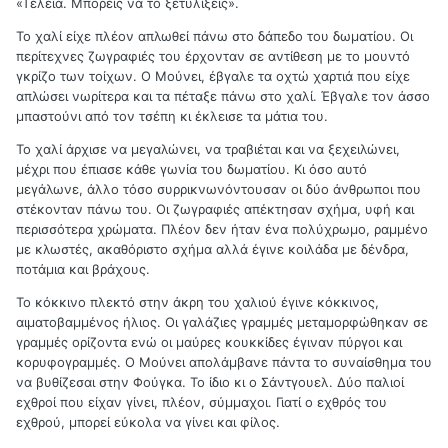
«Τέλεια. Μπορείς να το ξετυλίξεις».
Το χαλί είχε πλέον απλωθεί πάνω στο δάπεδο του δωματίου. Οι
περίτεχνες ζωγραφιές του έρχονταν σε αντίθεση με το μουντό
γκρίζο των τοίχων. Ο Μούνει, έβγαλε τα οχτώ χαρτιά που είχε
απλώσει νωρίτερα και τα πέταξε πάνω στο χαλί. Έβγαλε τον άσσο
μπαστούνι από τον τσέπη κι έκλεισε τα μάτια του.
Το χαλί άρχισε να μεγαλώνει, να τραβιέται και να ξεχειλώνει,
μέχρι που έπιασε κάθε γωνία του δωματίου. Κι όσο αυτό
μεγάλωνε, άλλο τόσο συρρικνωνόντουσαν οι δύο άνθρωποι που
στέκονταν πάνω του. Οι ζωγραφιές απέκτησαν σχήμα, υφή και
περισσότερα χρώματα. Πλέον δεν ήταν ένα πολύχρωμο, ραμμένο
με κλωστές, ακαθόριστο σχήμα αλλά έγινε κοιλάδα με δένδρα,
ποτάμια και βράχους.
Το κόκκινο πλεκτό στην άκρη του χαλιού έγινε κόκκινος,
αιματοβαμμένος ήλιος. Οι γαλάζιες γραμμές μεταμορφώθηκαν σε
γραμμές ορίζοντα ενώ οι μαύρες κουκκίδες έγιναν πύργοι και
κορυφογραμμές. Ο Μούνει απολάμβανε πάντα το συναίσθημα του
να βυθίζεσαι στην Φούγκα. Το ίδιο κι ο Σάντγουελ. Δύο παλιοί
εχθροί που είχαν γίνει, πλέον, σύμμαχοι. Γιατί ο εχθρός του
εχθρού, μπορεί εύκολα να γίνει και φίλος.