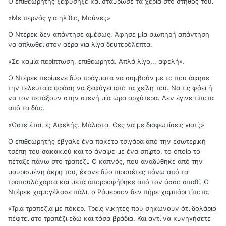
Ο επιθεωρητής ξεφύσηξε και σταύρωσε τα χέρια στο στήθος του.
«Με περνάς για ηλίθιο, Μούνει;»
Ο Ντέρεκ δεν απάντησε αμέσως. Άφησε μία σιωπηρή απάντηση
να απλωθεί στον αέρα για λίγα δευτερόλεπτα.
«Σε καμία περίπτωση, επιθεωρητά. Απλά λίγο... αφελή».
Ο Ντέρεκ περίμενε δύο πράγματα να συμβούν με το που άφησε
την τελευταία φράση να ξεφύγει από τα χείλη του. Να τις φάει ή
να τον πετάξουν στην στενή μία ώρα αρχύτερα. Δεν έγινε τίποτα
από τα δύο.
«Ώστε έτσι, ε; Αφελής. Μάλιστα. Θες να με διαφωτίσεις γιατί;»
Ο επιθεωρητής έβγαλε ένα πακέτο τσιγάρα από την εσωτερική
τσέπη του σακακιού και το άναψε με ένα σπίρτο, το οποίο το
πέταξε πάνω στο τραπέζι. Ο καπνός, που αναδύθηκε από την
μαυρισμένη άκρη του, έκανε δύο πιρουέτες πάνω από τα
τραπουλόχαρτα και μετά απορροφήθηκε από τον άσσο σπαθί. Ο
Ντέρεκ χαμογέλασε πάλι, ο Ράμερσον δεν πήρε χαμπάρι τίποτα.
«Τρία τραπέζια με πόκερ. Τρεις νικητές που σηκώνουν ότι δολάριο
πέφτει στο τραπέζι εδώ και τόσα βράδια. Και αντί να κυνηγήσετε