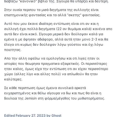
διαβάζω "κανονικό" βιβλιο της. Σίγουρα θα υπάρξει και δεύτερη.
Στην ουσία περιπου τα μισά διηγήματα της συλλογής είναι
επιστημονικής φαντασίας και τα αλλά "σκετης" φαντασίας.
Αυτό που μου έκανε ιδιαίτερη εντύπωση είναι οτι αν και η
συλλογή έχει πολλά διηγήματα (22 αν θυμάμαι καλά) κανένα απο
αυτά δεν είναι κακό. Σίγουρα μερικά δεν δούλεψαν καλά για
εμένα η με άφησαν αδιάφορο, αλλά αυτά ηταν μονο 2-3 και θα
έλεγα οτι κυρίως δεν δούλεψαν λόγω γούστου και όχι λόγω
ποιοτητας.
Απο την αλλη οφείλω να ομολογήσω και οτι λιγες ηταν οι
ιστορίες που θεωρησα πραγματικα εξαιρετικές. Οι περισσότερες
ηταν καλες, όμως είχα την εντύπωση οτι αν είχαν περισσότερο
χώρο (αλλες λίγο και αλλες πολύ) να απλωθούν θα ηταν
καλύτερες.
Σε κάθε περιπτωση όμως έμεινα συνολικά αρκετά
ευχαριστημένος και θέλω σίγουρα να δω και πως θα είναι η
δουλεια της Jemisin στη φόρμα/μέγεθος του μυθιστορήματος.
Edited
February 27, 2023
by Ghost