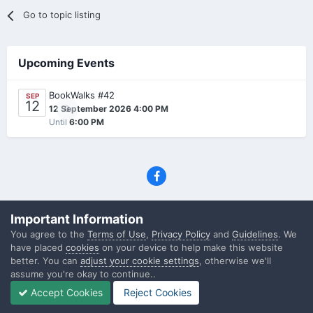
Go to topic listing
Upcoming Events
BookWalks #42
SEP
12
0
12 September 2026 4:00 PM
Until
6:00 PM
Privacy Policy
Contact Us
Cookies
Important Information
(C) SFF.gr, All rights reserved
You agree to the
Terms of Use
,
Privacy Policy
and
Guidelines
. We
Powered by Invision Community
have placed
cookies
on your device to help make this website
better. You can
adjust your cookie settings
, otherwise we'll
assume you're okay to continue..
Accept Cookies
Reject Cookies