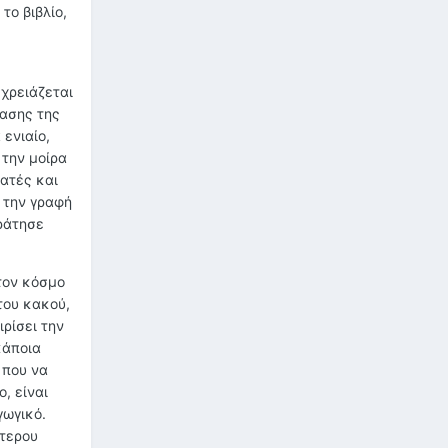
το βιβλίο,
 χρειάζεται
ίασης της
ενιαίο,
την μοίρα
νατές και
 την γραφή
κράτησε
τον κόσμο
 του κακού,
ιρίσει την
κάποια
 που να
, είναι
γωγικό.
ύτερου