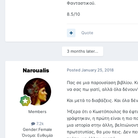
Φανταστικού.
8.5/10
Quote
3 months later...
Naroualis
Posted
January 25, 2018
Πας σε μια παρουσίαση βιβλίου. Κι
να σας πω γιατί, αλλά όλα δένουν"
Και μετά το διαβάζεις. Και όλα δέ
Ήξερα ότι ο Κωστόπουλος θα έφτιαχ
Members
γράφτηκαν, η πρώτη είναι η πιο πα
7.2k
μια ιστορία στην άλλη, βελτιώνοντ
Gender:
Female
πρωτοτυπίας, θα μου πεις. Δεν πε
Όνομα:
Ευθυμία