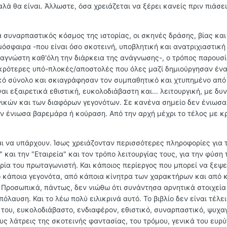
αλά θα είναι. Άλλωστε, όσα χρειάζεται να ξέρει κανείς πριν πιάσει 
ά συναρπαστικός κόσμος της ιστορίας, οι σκηνές δράσης, βίας και
όσφαιρα -που είναι όσο σκοτεινή, υποβλητική και ανατριχιαστική
αναγνώστη καθ'όλη την διάρκεια της ανάγνωσης-, ο τρόπος παρουσ
ικρότερες υπό-πλοκές/αποστολές που όλες μαζί δημιούργησαν ένα 
κό σύνολο και σκιαγράφησαν τον συμπαθητικό και χτυπημένο από 
αι εξαιρετικά εθιστική, ευκολοδιάβαστη και... λειτουργική, με δυ
ικών και των διαφόρων γεγονότων. Σε κανένα σημείο δεν ένιωσα
εν ένιωσα βαρεμάρα ή κούραση. Από την αρχή μέχρι το τέλος με 
αι να υπάρχουν. Ίσως χρειάζονταν περισσότερες πληροφορίες για 
" και την "Εταιρεία" και τον τρόπο λειτουργίας τους, για την φύση
ορία του πρωταγωνιστή. Και κάποιος περίεργος που μπορεί να ξεψε
πό κάποια γεγονότα, από κάποια κίνητρα των χαρακτήρων και από 
. Προσωπικά, πάντως, δεν νιώθω ότι συνάντησα αρνητικά στοιχεία
αυση. Και το λέω πολύ ειλικρινά αυτό. Το βιβλίο δεν είναι τέλειο
 του, ευκολοδιάβαστο, ενδιαφέρον, εθιστικό, συναρπαστικό, ψυχα
ους λάτρεις της σκοτεινής φαντασίας, του τρόμου, γενικά του ευρ