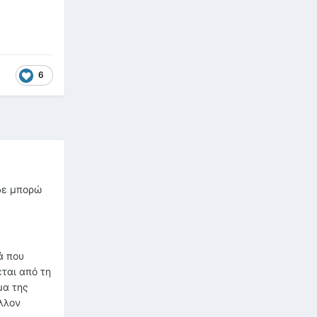
6
 δε μπορώ
ά που
εται από τη
μα της
άλλον