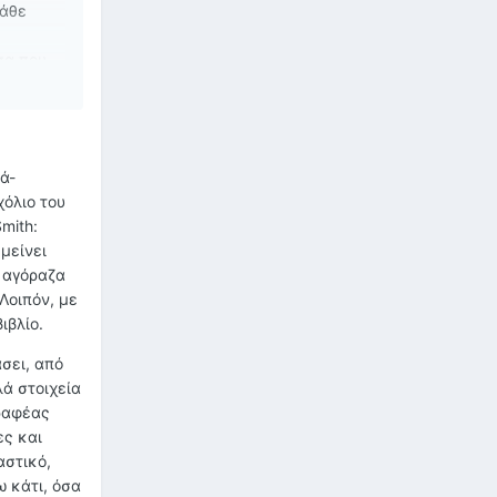
κάθε
σα που
ου τα
 την
ά-
ι αν οι
χόλιο του
mith:
μείνει
 αγόραζα
Λοιπόν, με
ιβλίο.
σει, από
λά στοιχεία
γραφέας
ες και
αστικό,
ω κάτι, όσα