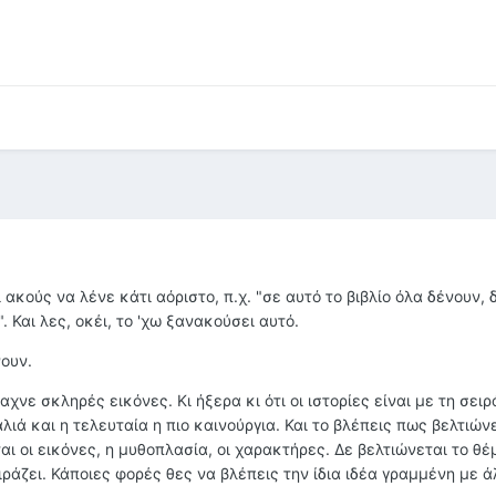
 ακούς να λένε κάτι αόριστο, π.χ. "σε αυτό το βιβλίο όλα δένουν,
. Και λες, οκέι, το 'χω ξανακούσει αυτό.
νουν.
νε σκληρές εικόνες. Κι ήξερα κι ότι οι ιστορίες είναι με τη σειρ
λιά και η τελευταία η πιο καινούργια. Και το βλέπεις πως βελτιών
αι οι εικόνες, η μυθοπλασία, οι χαρακτήρες. Δε βελτιώνεται το θέ
ιράζει. Κάποιες φορές θες να βλέπεις την ίδια ιδέα γραμμένη με 