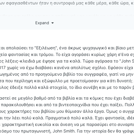
των σφαγιασθέντων ήταν η συντροφιά μας κάθε μέρα, κάθε ώρα, 
ύνθεση και τρέλα και που η απόγνωσή μας μεγάλωνε με κάθε ανά
Expand
α κλείσει τις πληγές του και να απωθήσει στα βάθη της μνήμης τ
ας ερευνητής καλείται να ανακαλύψει τα σκοτεινά πλάσματα που
ει. Κατά την διάρκεια των ερευνών του θα έρθει αντιμέτωπος με
και απολαύσει το "Εξιλέωση", ένα άκρως ψυχαγωγικό και βίαιο μετ
ει ότι η αλήθεια τού είχε αποκρυφτεί και θα πρέπει να αποφασίσε
εία φαντασίας και τρόμου. Το είχα αγοράσει κυρίως χάρη σ'ένα σ
χυρότερες από την δίψα του για εκδίκηση.
ρες λέξεις-κλειδιά με έψησε για τα καλά. Τώρα αγόρασα το "John S
017 χωρίς να έχω διαβάσει κανένα απολύτως σχόλιο. Εφόσον είχα 
γημένος από το προηγούμενο βιβλίο του συγγραφέα, γιατί να μην
τα που περίληψη και εξώφυλλο με προετοίμασαν για κάτι δυνατό; 
λος έδειξε πολλά καλά στοιχεία, το ίδιο συνέβη και με το παρόν β
στεί σε μεγάλο βαθμό από τα βιβλία και τα κόμικς που έχει διαβά
ει παρακολουθήσει και από τα βιντεοπαιχνίδια που έχει παίξει. Πολ
τους χαρακτήρες του βιβλίου μου θύμισαν άλλα έργα. Όμως ο συγ
και την λέει πολύ καλά. Πραγματικά πολύ καλά. Έχει φαντασία, ιδέ
 χαρακτηριστική ευκολία και άνεση να με παρασύρει στο συναρπ
όσμο του πρωταγωνιστή, John Smith. Για την ιστορία δεν θα γράψ