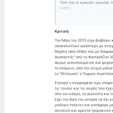
Τότε που οι κραυγές αγωνίας 
λεπτό;
Τότε που ο αέρας μύριζε αποσ
παίρναμε;"
Σε έναν κόσμο που προσπαθεί ν
Κριτική:
γεγονότα που τον άλλαξαν, έν
επέζησαν και να τα εξολοθρεύσ
Τον Μάιο του 2015 είχα διαβάσει 
παλιά του Νέμεση, θα ανακαλύψ
αποκαλυπτικό γουέστερν με στοιχ
ηθικές του αναστολές είναι ισ
Μιχάλη (aka nihilio) που με διάφο
Αναπαυτής" από το ΦantastiCon 2
άκρως ικανοποιημένος και ψυχαγω
το επόμενο, από την στιγμή μάλισ
το "Εξιλέωση" ο Γιώργος Κωστόπου
Σίγουρα ο συγγραφέας έχει επηρεα
τις ταινίες και τις σειρές που έχ
από τον κόσμο, τα γεγονότα και 
έχει την δική του ιστορία να πει 
μπόλικο ταλέντο και κατάφερε με
σκοτεινό και αρκετά τρομακτικό κ