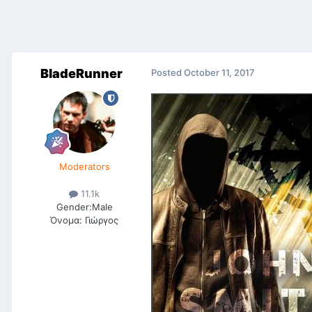
BladeRunner
Posted
October 11, 2017
Moderators
11.1k
Gender:
Male
Όνομα:
Γιώργος