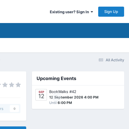
Sign Up
Existing user? Sign In
ς
All Activity
Upcoming Events
BookWalks #42
SEP
12
0
12 September 2026 4:00 PM
Until
6:00 PM
rs
0