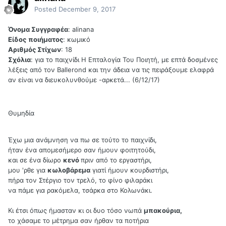
Posted
December 9, 2017
Όνομα Συγγραφέα
: alinana
Είδος
ποιήματος
: κωμικό
Αριθμός Στίχων
: 18
Σχόλια
: για το παιχνίδι Η Επταλογία Του Ποιητή, με επτά δοσμένες
λέξεις από τον Ballerond και την άδεια να τις πειράξουμε ελαφρά
αν είναι να διευκολυνθούμε -αρκετά... (6/12/17)
Θυμηδία
Έχω μια ανάμνηση να πω σε τούτο το παιχνίδι,
ήταν ένα απομεσήμερο σαν ήμουν φοιτητούδι,
και σε ένα δίωρο
κενό
πριν από το εργαστήρι,
μου 'ρθε για
κωλοβάρεμα
γιατί ήμουν κουρδιστήρι,
πήρα τον Στέργιο τον τρελό, το φίνο φιλαράκι
να πάμε για ρακόμελα, τσάρκα στο Κολωνάκι.
Κι έτσι όπως ήμασταν κι οι δυο τόσο νωπά
μπακούρια,
το χάσαμε το μέτρημα σαν ήρθαν τα ποτήρια