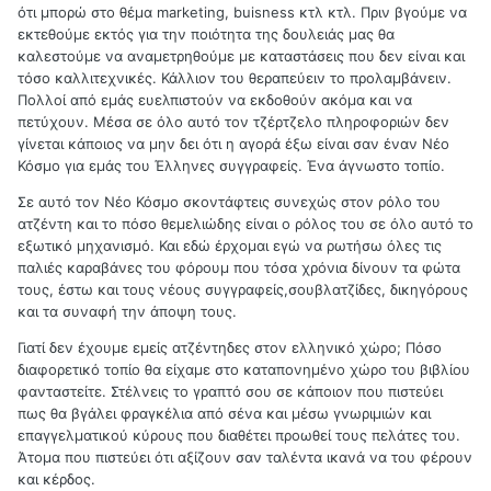
ότι μπορώ στο θέμα marketing, buisness κτλ κτλ. Πριν βγούμε να
εκτεθούμε εκτός για την ποιότητα της δουλειάς μας θα
καλεστούμε να αναμετρηθούμε με καταστάσεις που δεν είναι και
τόσο καλλιτεχνικές. Κάλλιον του θεραπεύειν το προλαμβάνειν.
Πολλοί από εμάς ευελπιστούν να εκδοθούν ακόμα και να
πετύχουν. Μέσα σε όλο αυτό τον τζέρτζελο πληροφοριών δεν
γίνεται κάποιος να μην δει ότι η αγορά έξω είναι σαν έναν Νέο
Κόσμο για εμάς του Έλληνες συγγραφείς. Ένα άγνωστο τοπίο.
Σε αυτό τον Νέο Κόσμο σκοντάφτεις συνεχώς στον ρόλο του
ατζέντη και το πόσο θεμελιώδης είναι ο ρόλος του σε όλο αυτό το
εξωτικό μηχανισμό. Και εδώ έρχομαι εγώ να ρωτήσω όλες τις
παλιές καραβάνες του φόρουμ που τόσα χρόνια δίνουν τα φώτα
τους, έστω και τους νέους συγγραφείς,σουβλατζίδες, δικηγόρους
και τα συναφή την άποψη τους.
Γιατί δεν έχουμε εμείς ατζέντηδες στον ελληνικό χώρο; Πόσο
διαφορετικό τοπίο θα είχαμε στο καταπονημένο χώρο του βιβλίου
φανταστείτε. Στέλνεις το γραπτό σου σε κάποιον που πιστεύει
πως θα βγάλει φραγκέλια από σένα και μέσω γνωριμιών και
επαγγελματικού κύρους που διαθέτει προωθεί τους πελάτες του.
Άτομα που πιστεύει ότι αξίζουν σαν ταλέντα ικανά να του φέρουν
και κέρδος.