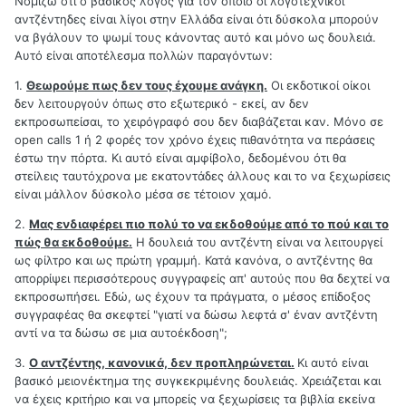
Νομίζω ότι ο βασικός λόγος για τον οποίο οι λογοτεχνικοί
αντζέντηδες είναι λίγοι στην Ελλάδα είναι ότι δύσκολα μπορούν
να βγάλουν το ψωμί τους κάνοντας αυτό και μόνο ως δουλειά.
Αυτό είναι αποτέλεσμα πολλών παραγόντων:
1.
Θεωρούμε πως δεν τους έχουμε ανάγκη.
Οι εκδοτικοί οίκοι
δεν λειτουργούν όπως στο εξωτερικό - εκεί, αν δεν
εκπροσωπείσαι, το χειρόγραφό σου δεν διαβάζεται καν. Μόνο σε
open calls 1 ή 2 φορές τον χρόνο έχεις πιθανότητα να περάσεις
έστω την πόρτα. Κι αυτό είναι αμφίβολο, δεδομένου ότι θα
στείλεις ταυτόχρονα με εκατοντάδες άλλους και το να ξεχωρίσεις
είναι μάλλον δύσκολο μέσα σε τέτοιον χαμό.
2.
Μας ενδιαφέρει πιο πολύ το να εκδοθούμε από το πού και το
πώς θα εκδοθούμε.
Η δουλειά του αντζέντη είναι να λειτουργεί
ως φίλτρο και ως πρώτη γραμμή. Κατά κανόνα, ο αντζέντης θα
απορρίψει περισσότερους συγγραφείς απ' αυτούς που θα δεχτεί να
εκπροσωπήσει. Εδώ, ως έχουν τα πράγματα, ο μέσος επίδοξος
συγγραφέας θα σκεφτεί "γιατί να δώσω λεφτά σ' έναν αντζέντη
αντί να τα δώσω σε μια αυτοέκδοση";
3.
Ο αντζέντης, κανονικά, δεν προπληρώνεται.
Κι αυτό είναι
βασικό μειονέκτημα της συγκεκριμένης δουλειάς. Χρειάζεται και
να έχεις κριτήριο και να μπορείς να ξεχωρίσεις τα βιβλία εκείνα