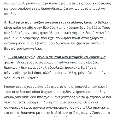
που θα πουλήσουν και την ικανότητα να πείσεις τους εκδοτικούς
με τους οποίους έχεις διασυνδέσεις ότι όντως αυτό μπορεί να
συμβεί.
4.
Τα λεφτά που παίζονται είναι έτσι κι αλλιώς λίγα.
Το βιβλίο
είναι πολύ ακριβό στην Ελλάδα και ο κόσμος δεν διαβάζει. Τόσο
απλά. Εκτός αν είσαι, φαντάζομαι, καμιά Δημουλίδου ή Μαντά ή
ακόμη κι ο Μάρκαρης που έχει πουλήσει πολύ στον χώρο του
αστυνομικού, ο αντζέντης σου δύσκολα θα ζήσει με αυτό ως
βασικό του επάγγελμα.
5.
...και δυστυχώς, είναι κάτι που δεν μπορείς να κάνεις για
χόμπι.
Θέλει χρόνο, αφοσίωση, networking, να διαβάζεις
διαρκώς - δεν είναι εύκολη δουλειά. Δύσκολα θα ζήσεις
κάνοντάς την full time, αλλά, από την άλλη, μόνο full time έχει
νόημα να την κάνεις.
Κάπως έτσι, έχουμε ένα σύστημα το οποίο διαιωνίζει τον εαυτό
του: οι εκδοτικοί οίκοι δέχονται σωρηδόν χειρόγραφα που δεν
διαβάζουν γιατί δεν υπάρχουν αντζέντηδες να τα φιλτράρουν και
γιατί πάντοτε υπάρχει η λύση της αυτοέκδοσης. Οι ίδιοι οι
συγγραφείς είναι τραγικά ανενημέρωτοι σε πάμπολλα πράγματα
(τα οποία ξεκινάνε με το αν διαβάζουν οι ίδιοι, συνεχίζουν με το