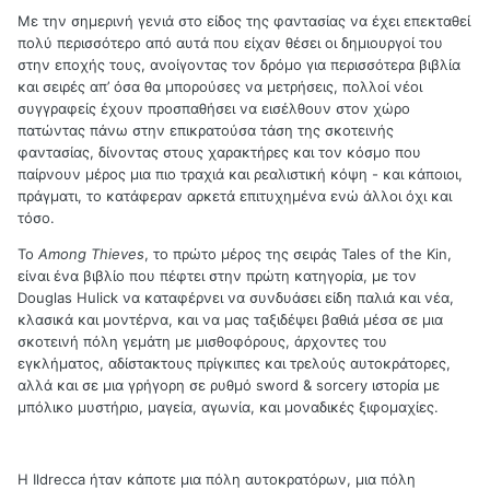
Με την σημερινή γενιά στο είδος της φαντασίας να έχει επεκταθεί
πολύ περισσότερο από αυτά που είχαν θέσει οι δημιουργοί του
στην εποχής τους, ανοίγοντας τον δρόμο για περισσότερα βιβλία
και σειρές απ’ όσα θα μπορούσες να μετρήσεις, πολλοί νέοι
συγγραφείς έχουν προσπαθήσει να εισέλθουν στον χώρο
πατώντας πάνω στην επικρατούσα τάση της σκοτεινής
φαντασίας, δίνοντας στους χαρακτήρες και τον κόσμο που
παίρνουν μέρος μια πιο τραχιά και ρεαλιστική κόψη - και κάποιοι,
πράγματι, το κατάφεραν αρκετά επιτυχημένα ενώ άλλοι όχι και
τόσο.
Το
Among
Thieves
, το πρώτο μέρος της σειράς
Tales
of
the
Kin
,
είναι ένα βιβλίο που πέφτει στην πρώτη κατηγορία, με τον
Douglas
Hulick
να καταφέρνει να συνδυάσει είδη παλιά και νέα,
κλασικά και μοντέρνα, και να μας ταξιδέψει βαθιά μέσα σε μια
σκοτεινή πόλη γεμάτη με μισθοφόρους, άρχοντες του
εγκλήματος, αδίστακτους πρίγκιπες και τρελούς αυτοκράτορες,
αλλά και σε μια γρήγορη σε ρυθμό
sword
&
sorcery
ιστορία με
μπόλικο μυστήριο, μαγεία, αγωνία, και μοναδικές ξιφομαχίες.
Η
Ildrecca
ήταν κάποτε μια πόλη αυτοκρατόρων, μια πόλη