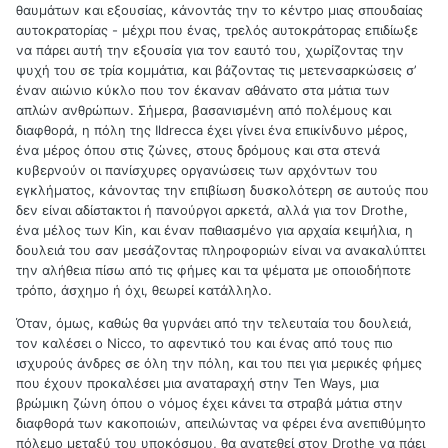
θαυμάτων και εξουσίας, κάνοντάς την το κέντρο μιας σπουδαίας
αυτοκρατορίας - μέχρι που ένας, τρελός αυτοκράτορας επιδίωξε
να πάρει αυτή την εξουσία για τον εαυτό του, χωρίζοντας την
ψυχή του σε τρία κομμάτια, και βάζοντας τις μετενσαρκώσεις σ’
έναν αιώνιο κύκλο που τον έκαναν αθάνατο στα μάτια των
απλών ανθρώπων. Σήμερα, βασανισμένη από πολέμους και
διαφθορά, η πόλη της
Ildrecca
έχει γίνει ένα επικίνδυνο μέρος,
ένα μέρος όπου στις ζώνες, στους δρόμους και στα στενά
κυβερνούν οι πανίσχυρες οργανώσεις των αρχόντων του
εγκλήματος, κάνοντας την επιβίωση δυσκολότερη σε αυτούς που
δεν είναι αδίστακτοι ή πανούργοι αρκετά, αλλά για τον
Drothe
,
ένα μέλος των
Kin
, και έναν παθιασμένο για αρχαία κειμήλια, η
δουλειά του σαν μεσάζοντας πληροφοριών είναι να ανακαλύπτει
την αλήθεια πίσω από τις φήμες και τα ψέματα με οποιοδήποτε
τρόπο, άσχημο ή όχι, θεωρεί κατάλληλο.
Όταν, όμως, καθώς θα γυρνάει από την τελευταία του δουλειά,
τον καλέσει ο
Nicco
, το αφεντικό του και ένας από τους πιο
ισχυρούς άνδρες σε όλη την πόλη, και του πει για μερικές φήμες
που έχουν προκαλέσει μια αναταραχή στην
Ten
Ways
, μια
βρώμικη ζώνη όπου ο νόμος έχει κάνει τα στραβά μάτια στην
διαφθορά των κακοποιών, απειλώντας να φέρει ένα ανεπιθύμητο
πόλεμο μεταξύ του υποκόσμου, θα ανατεθεί στον
Drothe
να πάει