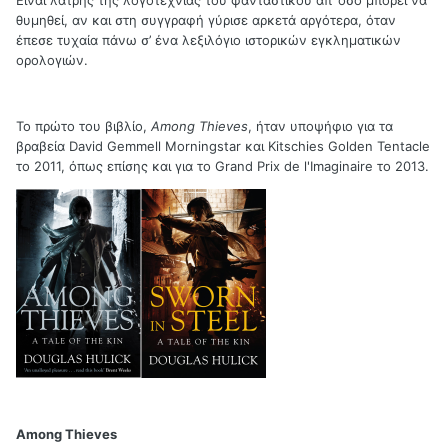
Είναι λάτρης της λογοτεχνίας του φανταστικού απ’ όσο μπορεί να
θυμηθεί, αν και στη συγγραφή γύρισε αρκετά αργότερα, όταν
έπεσε τυχαία πάνω σ’ ένα λεξιλόγιο ιστορικών εγκληματικών
ορολογιών.
Το πρώτο του βιβλίο,
Among
Thieves
, ήταν υποψήφιο για τα
βραβεία
David
Gemmell
Morningstar
και
Kitschies
Golden
Tentacle
το 2011, όπως επίσης και για το
Grand
Prix
de
l
'
Imaginaire
το 2013.
Among
Thieves