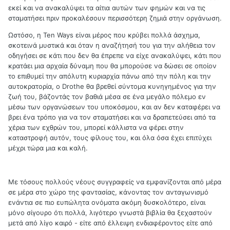
εκεί και να ανακαλύψει τα αίτια αυτών των φημών και να τις
σταματήσει πριν προκαλέσουν περισσότερη ζημιά στην οργάνωση.
Ωστόσο, η
Ten
Ways
είναι μέρος που κρύβει πολλά άσχημα,
σκοτεινά μυστικά και όταν η αναζήτησή του για την αλήθεια τον
οδηγήσει σε κάτι που δεν θα έπρεπε να είχε ανακαλύψει, κάτι που
κρατάει μια αρχαία δύναμη που θα μπορούσε να δώσει σε οποίον
το επιθυμεί την απόλυτη κυριαρχία πάνω από την πόλη και την
αυτοκρατορία, ο
Drothe
θα βρεθεί σύντομα κυνηγημένος για την
ζωή του, βάζοντάς τον βαθιά μέσα σε ένα μεγάλο πόλεμο εν
μέσω των οργανώσεων του υποκόσμου, και αν δεν καταφέρει να
βρει ένα τρόπο για να τον σταματήσει και να δραπετεύσει από τα
χέρια των εχθρών του, μπορεί κάλλιστα να φέρει στην
καταστροφή αυτόν, τους φίλους του, και όλα όσα έχει επιτύχει
μέχρι τώρα μια και καλή.
Με τόσους πολλούς νέους συγγραφείς να εμφανίζονται από μέρα
σε μέρα στο χώρο της φαντασίας, κάνοντας τον ανταγωνισμό
ενάντια σε πιο ευπώλητα ονόματα ακόμη δυσκολότερο, είναι
μόνο σίγουρο ότι πολλά, λιγότερο γνωστά βιβλία θα ξεχαστούν
μετά από λίγο καιρό - είτε από έλλειψη ενδιαφέροντος είτε από