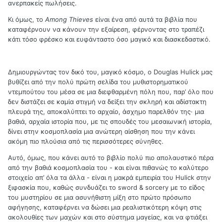
ανερπακείς πωλήσεις.
Κι όμως, το
Among
Thieves
είναι ένα από αυτά τα βιβλία που
καταφέρνουν να κάνουν την εξαίρεση, φέρνοντας στο τραπέζι
κάτι τόσο φρέσκο και ευφάνταστο όσο μαγικό και διασκεδαστικό.
Δημιουργώντας τον δικό του, μαγικό κόσμο, ο
Douglas
Hulick
μας
βυθίζει από την πολύ πρώτη σελίδα του μυθιστορηματικού
ντεμπούτου του μέσα σε μια διεφθαρμένη πόλη που, παρ’ όλο που
δεν διστάζει σε καμία στιγμή να δείξει την σκληρή και αδίστακτη
πλευρά της, αποκαλύπτει το αρχαίο, άσχημο παρελθόν της· μια
βαθιά, αρχαία ιστορία που, με τις σπουδές του μεσαιωνική ιστορία,
δίνει στην κοσμοπλασία μια ανώτερη αίσθηση που την κάνει
ακόμη πιο πλούσια από τις περισσότερες σύνηθες.
Αυτό, όμως, που κάνει αυτό το βιβλίο πολύ πιο απολαυστικό πέρα
από την βαθιά κοσμοπλασία του - και είναι πιθανώς το καλύτερο
στοιχείο απ’ όλα τα άλλα - είναι η μακρά εμπειρία του
Hulick
στην
ξιφασκία που, καθώς συνδυάζει το
sword
&
sorcery
με το είδος
του μυστηρίου σε μια ασυνήθιστη μίξη στο πρώτο πρόσωπο
αφήγησης, καταφέρνει να δώσει μια ρεαλιστικότερη κόψη στις
ακολουθίες των μαχών και στο σύστημα μαγείας, και να φτιάξει