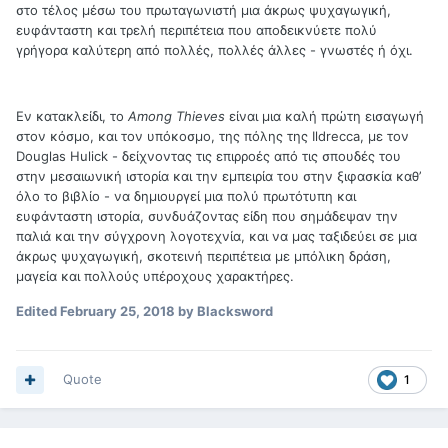
στο τέλος μέσω του πρωταγωνιστή μια άκρως ψυχαγωγική,
ευφάνταστη και τρελή περιπέτεια που αποδεικνύετε πολύ
γρήγορα καλύτερη από πολλές, πολλές άλλες - γνωστές ή όχι.
Εν κατακλείδι, το
Among
Thieves
είναι μια καλή πρώτη εισαγωγή
στον κόσμο, και τον υπόκοσμο, της πόλης της
Ildrecca
, με τον
Douglas
Hulick
- δείχνοντας τις επιρροές από τις σπουδές του
στην μεσαιωνική ιστορία και την εμπειρία του στην ξιφασκία καθ’
όλο το βιβλίο - να δημιουργεί μια πολύ πρωτότυπη και
ευφάνταστη ιστορία, συνδυάζοντας είδη που σημάδεψαν την
παλιά και την σύγχρονη λογοτεχνία, και να μας ταξιδεύει σε μια
άκρως ψυχαγωγική, σκοτεινή περιπέτεια με μπόλικη δράση,
μαγεία και πολλούς υπέροχους χαρακτήρες.
Edited
February 25, 2018
by Blacksword
Quote
1