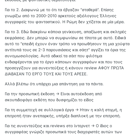
παρουσιάσεις και σάητ, δεν κάνουν τον κόπο ούτε οι ίδιοι να
Για το 2. Διαφωνώ με το ότι τα έβγαζαν "σταθερά". Επίσης
διαβάσουν καλά-καλά τα βιβλία των υπόλοιπων.
γνωρίζω από το 2000-2010 αρκετούς αξιόλογους Έλληνες
Όπως π.χ. εσύ που πιστεύεις πως το φανταστικό ξεκίνησε
συγγραφείς του φανταστικού. Η Ρώμη δεν χτίζεται σε μία μέρα.
να μπουσουλάει πριν λίγα χρόνια.
Για το 3. Εδώ διακρίνω κάποια γενίκευση, απαξίωση και σκληρές
Είναι εντυπωσιακό πόσες ανακρίβειες μπορούν να
εκφράσεις. Δεν μπορώ να συμφωνίσω σε τίποτα με αυτό. Ειδικά
συμπεριληφθούν σε λίγες λέξεις. Η μαγεία της γλώσσας.
αυτό το "επειδή έχουν έναν τρόπο να προωθήσουν τη μια χούφτα
αντίτυπά τους σε 2-3 παρουσιάσεις και σάητ" αγγίζει τα όρια της
συνομωσιολογίας. Αυτό αδικεί τα σάιτ που φιλότιμα
ενδιαφέρονται για το έργο κάποιων συγγραφέων και που τους
προσεγγίζουν για συνεντεύξεις ή κάνουν review ΑΦΟΥ ΠΡΩΤΑ
ΔΙΑΒΑΣΑΝ ΤΟ ΕΡΓΟ ΤΟΥΣ ΚΑΙ ΤΟΥΣ ΑΡΕΣΕ.
Αλλά βλέπω ότι υπάρχει μια απάντηση για τα πάντα.
Για την προσωπική έκδοση -> Είναι αυτοέκδοση από
σκουπιδοφάγο εκδότη που δυσφημίζει το είδος
Για τη συμμετοχή σε συλλογικά έργα -> Ηταν η καλή στιγμή, η
επιτροπή ήταν ανεπαρκής, υπήρξε διαπλοκή με την επιτροπή.
Για τις συνεντεύξεις και reviews στο ίντερνετ -> Ο ίδιος ο
συγγραφέας γνώριζε προσωπικά τους διαχειριστές αυτών των