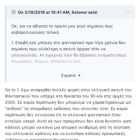
On 3/19/2018 at 10:41 AM, Solonor said:
Οκ, για να σβηστεί το πρώτο μου post σημαίνει πως
σοβαρολογούσες τελικά.
1. Επειδή εσύ μπήκες στο φανταστικό πριν λίγα χρόνια δεν
σημαίνει πως ολόκληρη η σκηνή άρχισε τότε να
μπουσουλάει. Αν έψαχνες λίγο θα έβρισκες ονόματα όπως
Φλωράκης, Φιαμού, Μπαλάνος κλπ.
2. Δεν ήταν ποτέ η αυτοέκδοση η μόνη επιλογή. Μεγάλοι
Expand
και μικροί εκδοτικοί έβγαζαν σταθερά βιβλία. Όχι πολλά,
αλλά έβγαζαν.
Για το 1. έχω αναφερθεί πολλές φορές στην ελληνική σκηνή του
3. Η αυτοέκδοση δεν υποστήριξε ποτέ την κανονική
Φανταστικού που υπήρχε στη δεκαετία του 90 και στις αρχές του
έκδοση. Οι σκουπιδοφάγοι εκδοτικοί κάνουν πολλά:
2000. Σε καμία περίπτωση δεν μπορούμε να χαρακτηρίσουμε ως
βγάζουν κέρδη, απομακρύνουν αναγνώστες, δίνουν λόγους
"ανθηση" τις σποραδικές εκδόσεις που γίνονταν τότε. Σε καμία
να μας αποκαλούν παραλογοτεχνία. Ωστόσο δεν φέρνουν
περίπτωση δεν εννοούσα ότι το ελληνικό φανταστικό ήταν
αναγνώστες στον χώρο, καθώς οι περισσότεροι που
εντελώς νεκρό. Αυτό εκ των πραγμάτων δεν είναι δυνατόν γιατί
αυτοεκδίδουν σε αυτούς τους σκουπιδοφάγους ή με
κάποιος μπορεί να κάνει μια ιστορική αναδρομή από τη σύσταση
συνέκδοση ή με τα έξοδα πληρωμένα, επειδή έχουν έναν
του ελληνικού κράτους και να εντοπίσει κάποιες προσωπικές
τρόπο να προωθήσουν τη μια χούφτα αντίτυπά τους σε 2-3
εκδόσεις με φανταστική θεματολογία.