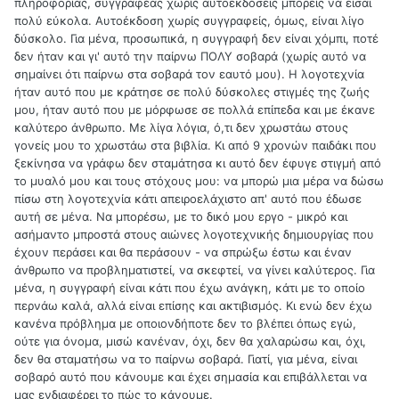
πληροφορίας, συγγραφέας χωρίς αυτοεκδόσεις μπορείς να είσαι
πολύ εύκολα. Αυτοέκδοση χωρίς συγγραφείς, όμως, είναι λίγο
δύσκολο. Για μένα, προσωπικά, η συγγραφή δεν είναι χόμπι, ποτέ
δεν ήταν και γι' αυτό την παίρνω ΠΟΛΥ σοβαρά (χωρίς αυτό να
σημαίνει ότι παίρνω στα σοβαρά τον εαυτό μου). Η λογοτεχνία
ήταν αυτό που με κράτησε σε πολύ δύσκολες στιγμές της ζωής
μου, ήταν αυτό που με μόρφωσε σε πολλά επίπεδα και με έκανε
καλύτερο άνθρωπο. Με λίγα λόγια, ό,τι δεν χρωστάω στους
γονείς μου το χρωστάω στα βιβλία. Κι από 9 χρονών παιδάκι που
ξεκίνησα να γράφω δεν σταμάτησα κι αυτό δεν έφυγε στιγμή από
το μυαλό μου και τους στόχους μου: να μπορώ μια μέρα να δώσω
πίσω στη λογοτεχνία κάτι απειροελάχιστο απ' αυτό που έδωσε
αυτή σε μένα. Να μπορέσω, με το δικό μου εργο - μικρό και
ασήμαντο μπροστά στους αιώνες λογοτεχνικής δημιουργίας που
έχουν περάσει και θα περάσουν - να σπρώξω έστω και έναν
άνθρωπο να προβληματιστεί, να σκεφτεί, να γίνει καλύτερος. Για
μένα, η συγγραφή είναι κάτι που έχω ανάγκη, κάτι με το οποίο
περνάω καλά, αλλά είναι επίσης και ακτιβισμός. Κι ενώ δεν έχω
κανένα πρόβλημα με οποιονδήποτε δεν το βλέπει όπως εγώ,
ούτε για όνομα, μισώ κανέναν, όχι, δεν θα χαλαρώσω και, όχι,
δεν θα σταματήσω να το παίρνω σοβαρά. Γιατί, για μένα, είναι
σοβαρό αυτό που κάνουμε και έχει σημασία και επιβάλλεται να
μας ενδιαφέρει το πώς το κάνουμε.