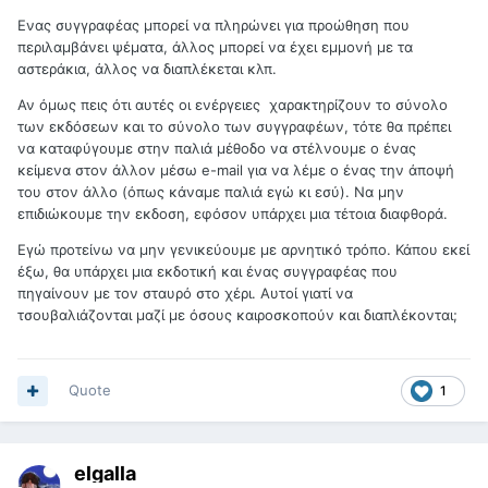
των αστεριών στο goodreads και των κριτικών κτλ κτλ. Δεν
βοηθάει κανέναν, ρε Βασίλη, και κάποιοι από μας έχουμε
Ενας συγγραφέας μπορεί να πληρώνει για προώθηση που
κουραστεί, απογοητευτεί και θυμώσει.
περιλαμβάνει ψέματα, άλλος μπορεί να έχει εμμονή με τα
αστεράκια, άλλος να διαπλέκεται κλπ.
Αν όμως πεις ότι αυτές οι ενέργειες χαρακτηρίζουν το σύνολο
των εκδόσεων και το σύνολο των συγγραφέων, τότε θα πρέπει
να καταφύγουμε στην παλιά μέθοδο να στέλνουμε ο ένας
κείμενα στον άλλον μέσω e-mail για να λέμε ο ένας την άποψή
του στον άλλο (όπως κάναμε παλιά εγώ κι εσύ). Να μην
επιδιώκουμε την εκδοση, εφόσον υπάρχει μια τέτοια διαφθορά.
Εγώ προτείνω να μην γενικεύουμε με αρνητικό τρόπο. Κάπου εκεί
έξω, θα υπάρχει μια εκδοτική και ένας συγγραφέας που
πηγαίνουν με τον σταυρό στο χέρι. Αυτοί γιατί να
τσουβαλιάζονται μαζί με όσους καιροσκοπούν και διαπλέκονται;
Quote
1
elgalla