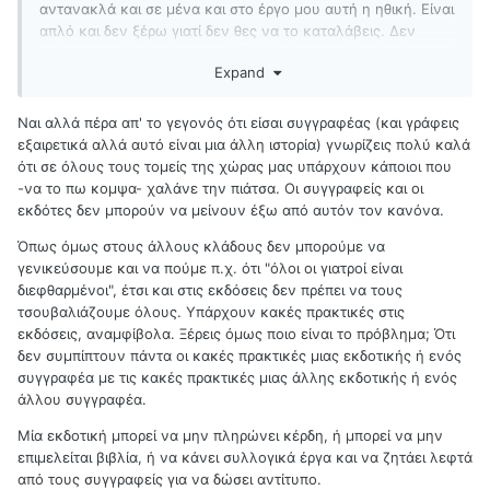
αντανακλά και σε μένα και στο έργο μου αυτή η ηθική. Είναι
απλό και δεν ξέρω γιατί δεν θες να το καταλάβεις. Δεν
ανέχομαι εκδοτικούς που ΚΛΕΒΟΥΝ έργα καλλιτεχνών και
Expand
τα κάνουν εξώφυλλα πειράζοντάς τα. Δεν ανέχομαι
εκδοτικούς που κάνουν χαζοπαρανομίες του στυλ "αγόρασε
χ αντίτυπα και μετά μπορείς να τα πουλήσεις και να βγάλεις
Ναι αλλά πέρα απ' το γεγονός ότι είσαι συγγραφέας (και γράφεις
πίσω τα λεφτά σου". Δεν ανέχομαι εκδοτικούς που πουλάνε
εξαιρετικά αλλά αυτό είναι μια άλλη ιστορία) γνωρίζεις πολύ καλά
παραμύθι σε κακούς συγγραφείς γιατί απλώς δεν τους
ότι σε όλους τους τομείς της χώρας μας υπάρχουν κάποιοι που
ενδιαφέρει καθόλου αν είναι καλοί ή κακοί. Δεν ανέχομαι
-να το πω κομψα- χαλάνε την πιάτσα. Οι συγγραφείς και οι
εκδοτικούς (ή συγγραφείς) που θάβουν άτομα και
εκδότες δεν μπορούν να μείνουν έξω από αυτόν τον κανόνα.
ιστοσελίδες επειδή έλαβαν μια κακή κριτική. Πολλά είναι
Όπως όμως στους άλλους κλάδους δεν μπορούμε να
αυτά που δεν ανέχομαι και πολύ (και δικαιολογημένο, κατά
γενικεύσουμε και να πούμε π.χ. ότι "όλοι οι γιατροί είναι
την άποψή μου) θυμό έχω γιατί αυτές οι πρακτικές ΚΑΝΟΥΝ
διεφθαρμένοι", έτσι και στις εκδόσεις δεν πρέπει να τους
ΚΑΚΟ. Στο είδος, στη λογοτεχνία, στους συγγραφείς που
τσουβαλιάζουμε όλους. Υπάρχουν κακές πρακτικές στις
νομίζουν ότι το βιβλίο τους εκδόθηκε γιατί ήταν καλό κι όχι
εκδόσεις, αναμφίβολα. Ξέρεις όμως ποιο είναι το πρόβλημα; Ότι
επειδή πλήρωσαν, στους άλλους συγγραφείς που χάνονται
δεν συμπίπτουν πάντα οι κακές πρακτικές μιας εκδοτικής ή ενός
μέσα στον οχετό σκουπιδαριού, παρόλο που έχουν γράψει
συγγραφέα με τις κακές πρακτικές μιας άλλης εκδοτικής ή ενός
πραγματικά καλά βιβλία. Όχι, όχι, δεν θυμώνω απλώς.
άλλου συγγραφέα.
Εξοργίζομαι. Γιατί πιστεύω στη σκηνή, πιστεύω σε αρκετούς
ανθρώπους που έχω διαβάσει εδώ και έξω από εδώ και με
Μία εκδοτική μπορεί να μην πληρώνει κέρδη, ή μπορεί να μην
βγάζει απ' τα ρούχα μου όλη αυτή η σαπίλα που μας έχει
επιμελείται βιβλία, ή να κάνει συλλογικά έργα και να ζητάει λεφτά
φάει, όλη αυτή η άτιμη
ευγένεια
και όλο αυτό το παρεδώσε
από τους συγγραφείς για να δώσει αντίτυπο.