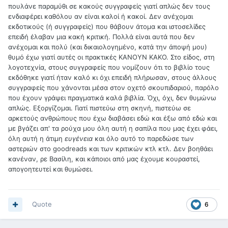
πουλάνε παραμύθι σε κακούς συγγραφείς γιατί απλώς δεν τους
ενδιαφέρει καθόλου αν είναι καλοί ή κακοί. Δεν ανέχομαι
εκδοτικούς (ή συγγραφείς) που θάβουν άτομα και ιστοσελίδες
επειδή έλαβαν μια κακή κριτική. Πολλά είναι αυτά που δεν
ανέχομαι και πολύ (και δικαιολογημένο, κατά την άποψή μου)
θυμό έχω γιατί αυτές οι πρακτικές ΚΑΝΟΥΝ ΚΑΚΟ. Στο είδος, στη
λογοτεχνία, στους συγγραφείς που νομίζουν ότι το βιβλίο τους
εκδόθηκε γιατί ήταν καλό κι όχι επειδή πλήρωσαν, στους άλλους
συγγραφείς που χάνονται μέσα στον οχετό σκουπιδαριού, παρόλο
που έχουν γράψει πραγματικά καλά βιβλία. Όχι, όχι, δεν θυμώνω
απλώς. Εξοργίζομαι. Γιατί πιστεύω στη σκηνή, πιστεύω σε
αρκετούς ανθρώπους που έχω διαβάσει εδώ και έξω από εδώ και
με βγάζει απ' τα ρούχα μου όλη αυτή η σαπίλα που μας έχει φάει,
όλη αυτή η άτιμη
ευγένεια
και όλο αυτό το παρεδώσε των
αστεριών στο goodreads και των κριτικών κτλ κτλ. Δεν βοηθάει
κανέναν, ρε Βασίλη, και κάποιοι από μας έχουμε κουραστεί,
απογοητευτεί και θυμώσει.
Quote
6