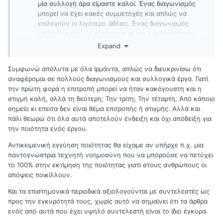
μία συλλογή άρα είμαστε καλοί. Ένας διαγωνισμός
μπορεί να έχει κακές συμμετοχές και απλώς να
επιλεγούν οι λιγότερο άθλιες. Ένας διαγωνισμός
μπορεί να έχει μη έμπειρους (ή και κακόγουστους)
κριτές. Εννοώ, σε καμία περίπτωση η ποιότητα δεν
Expand
είναι εγγυημένη. Ίσα ίσα, θα έλεγα εγώ. Ένα διήγημα
μπορεί να είναι απλώς μία καλή στιγμή. Ή μία
Συμφωνώ απόλυτα με όλα Ιρμάντα, απλώς να διευκρινίσω ότι
λιγότερο καλή στιγμή, αναλόγως πόσο πετυχημένο
αναφέρομαι σε πολλούς διαγωνισμούς και συλλογικά έργα. Γιατί
είναι. Όμως στο εύρος ενός μυθιστορήματος
την πρώτη φορά η επιτροπή μπορεί να ήταν κακόγουστη και η
μπορούμε να εκτιμήσουμε και να αξιολογήσουμε
στιγμή καλή, αλλά τη δεύτερη; Την τρίτη; Την τέταρτη; Από κάποιο
καλύτερα έναν συγγραφέα. Στις επιμέρους αρετές και
σημείο κι επειτα δεν είναι θέμα επιτροπής ή στιγμής. Αλλά και
αδυναμίες του.
πάλι θεωρώ ότι όλα αυτά αποτελούν ένδειξη και όχι απόδειξη για
την ποιότητα ενός έργου.
Αντικειμενική εγγύηση ποιότητας θα είχαμε αν υπήρχε π.χ. μια
παντογνώστρια τεχνητή νοημοσύνη που να μπορούσε να πετύχει
το 100% στην εκτίμηση της ποιότητας γιατί στους ανθρώπους οι
απόψεις ποικίλλουν.
Και τα επιστημονικά περιοδικά αξιολογούνται με συντελεστές ως
προς την εγκυρότητά τους, χωρίς αυτό να σημαίνει ότι τα άρθρα
ενός από αυτά που έχει υψηλό συντελεστή είναι το ίδιο έγκυρα.