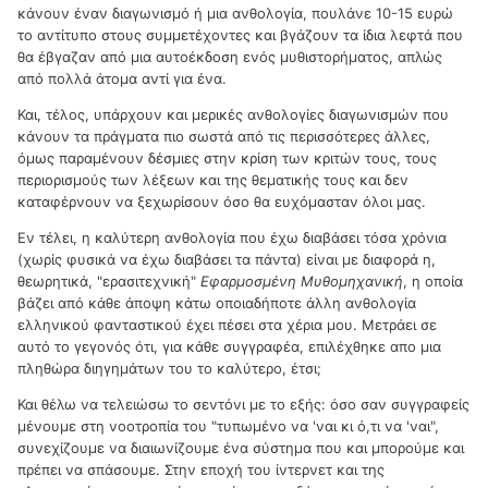
κάνουν έναν διαγωνισμό ή μια ανθολογία, πουλάνε 10-15 ευρώ
το αντίτυπο στους συμμετέχοντες και βγάζουν τα ίδια λεφτά που
θα έβγαζαν από μια αυτοέκδοση ενός μυθιστορήματος, απλώς
από πολλά άτομα αντί για ένα.
Και, τέλος, υπάρχουν και μερικές ανθολογίες διαγωνισμών που
κάνουν τα πράγματα πιο σωστά από τις περισσότερες άλλες,
όμως παραμένουν δέσμιες στην κρίση των κριτών τους, τους
περιορισμούς των λέξεων και της θεματικής τους και δεν
καταφέρνουν να ξεχωρίσουν όσο θα ευχόμασταν όλοι μας.
Εν τέλει, η καλύτερη ανθολογία που έχω διαβάσει τόσα χρόνια
(χωρίς φυσικά να έχω διαβάσει τα πάντα) είναι με διαφορά η,
θεωρητικά, "ερασιτεχνική"
Εφαρμοσμένη Μυθομηχανική
, η οποία
βάζει από κάθε άποψη κάτω οποιαδήποτε άλλη ανθολογία
ελληνικού φανταστικού έχει πέσει στα χέρια μου. Μετράει σε
αυτό το γεγονός ότι, για κάθε συγγραφέα, επιλέχθηκε απο μια
πληθώρα διηγημάτων του το καλύτερο, έτσι;
Και θέλω να τελειώσω το σεντόνι με το εξής: όσο σαν συγγραφείς
μένουμε στη νοοτροπία του "τυπωμένο να 'ναι κι ό,τι να 'ναι",
συνεχίζουμε να διαιωνίζουμε ένα σύστημα που και μπορούμε και
πρέπει να σπάσουμε. Στην εποχή του ίντερνετ και της