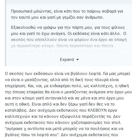
Προσωπικά μιλώντας, είναι κάτι που το παίρνω σοβαρά για
τον εαυτό μου και γιατί με γεμίζει σαν άνθρωπο.
Εξακολουθώ να γράφω για την πάρτη μου, για τους φίλους
μου και γιατί το έχω ανάγκη. Οι εκδόσεις είναι κάτι άλλο. Ο
σκοπός που επιτελλούν είναι να φέρουν ένα έργο σε επαφή
με περισσότερο κόσμο. τίποτα περισσότερο και τίποτα
λιγότερο από αυτό. Γι' αυτό και λέω ότι δεν χρειάζεται να
μας θυμώνουν οι διαδικασίες τους.
Expand
Ο σκοπός των εκδόσεων είναι να βγάλουν λεφτά. Για μας μπορεί
να είναι ο μεσάζοντας, αλλά από τη δική τους πλευρά είναι
επιχείρηση. Και, ναι, με ενδιαφέρει πολύ, ως καλλιτέχνη, η ηθική
της όποιας εταιρείας θα είναι ο μεσάζοντας ανάμεσα στο έργο μου
και στον κόσμο γιατί αντανακλά και σε μένα και στο έργο μου
αυτή η ηθική. Είναι απλό και δεν ξέρω γιατί δεν θες να το
καταλάβεις. Δεν ανέχομαι εκδοτικούς που ΚΛΕΒΟΥΝ έργα
καλλιτεχνών και τα κάνουν εξώφυλλα πειράζοντάς τα. Δεν
ανέχομαι εκδοτικούς που κάνουν χαζοπαρανομίες του στυλ
"αγόρασε χ αντίτυπα και μετά μπορείς να τα πουλήσεις και να
βγάλεις πίσω τα λεφτά σου". Δεν ανέχομαι εκδοτικούς που