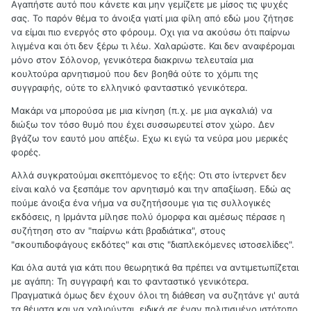
Αγαπήστε αυτό που κάνετε και μην γεμίζετε με μίσος τις ψυχές
σας. Το παρόν θέμα το άνοιξα γιατί μια φίλη από εδώ μου ζήτησε
να είμαι πιο ενεργός στο φόρουμ. Οχι για να ακούσω ότι παίρνω
λιγμένα και ότι δεν ξέρω τι λέω. Χαλαρώστε. Και δεν αναφέρομαι
μόνο στον Σόλονορ, γενικότερα διακρινω τελευταία μια
κουλτούρα αρνητισμού που δεν βοηθά ούτε το χόμπι της
συγγραφής, ούτε το ελληνικό φανταστικό γενικότερα.
Μακάρι να μπορούσα με μια κίνηση (π.χ. με μια αγκαλιά) να
διώξω τον τόσο θυμό που έχει συσσωρευτεί στον χώρο. Δεν
βγάζω τον εαυτό μου απέξω. Εχω κι εγώ τα νεύρα μου μερικές
φορές.
Αλλά συγκρατούμαι σκεπτόμενος το εξής: Οτι στο ίντερνετ δεν
είναι καλό να ξεσπάμε τον αρνητισμό και την απαξίωση. Εδώ ας
πούμε άνοιξα ένα νήμα να συζητήσουμε για τις συλλογικές
εκδόσεις, η Ιρμάντα μίλησε πολύ όμορφα και αμέσως πέρασε η
συζήτηση στο αν "παίρνω κάτι βραδιάτικα", στους
"σκουπιδοφάγους εκδότες" και στις "διαπλεκόμενες ιστοσελίδες".
Και όλα αυτά για κάτι που θεωρητικά θα πρέπει να αντιμετωπίζεται
με αγάπη: Τη συγγραφή και το φανταστικό γενικότερα.
Πραγματικά όμως δεν έχουν όλοι τη διάθεση να συζητάνε γι' αυτά
τα θέματα και να χαλιούνται, ειδικά σε έναν πολιτισμένο ιστότοπο