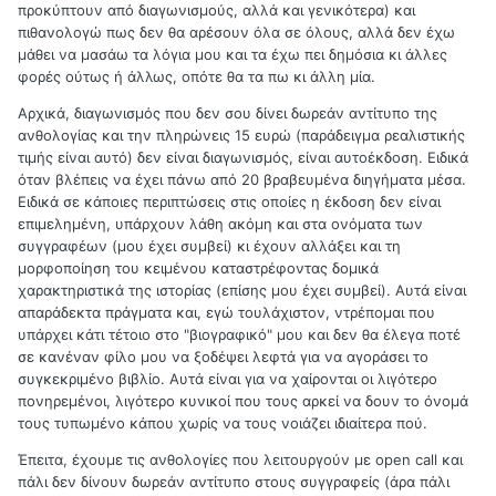
προκύπτουν από διαγωνισμούς, αλλά και γενικότερα) και
πιθανολογώ πως δεν θα αρέσουν όλα σε όλους, αλλά δεν έχω
μάθει να μασάω τα λόγια μου και τα έχω πει δημόσια κι άλλες
φορές ούτως ή άλλως, οπότε θα τα πω κι άλλη μία.
Αρχικά, διαγωνισμός που δεν σου δίνει δωρεάν αντίτυπο της
ανθολογίας και την πληρώνεις 15 ευρώ (παράδειγμα ρεαλιστικής
τιμής είναι αυτό) δεν είναι διαγωνισμός, είναι αυτοέκδοση. Ειδικά
όταν βλέπεις να έχει πάνω από 20 βραβευμένα διηγήματα μέσα.
Ειδικά σε κάποιες περιπτώσεις στις οποίες η έκδοση δεν είναι
επιμελημένη, υπάρχουν λάθη ακόμη και στα ονόματα των
συγγραφέων (μου έχει συμβεί) κι έχουν αλλάξει και τη
μορφοποίηση του κειμένου καταστρέφοντας δομικά
χαρακτηριστικά της ιστορίας (επίσης μου έχει συμβεί). Αυτά είναι
απαράδεκτα πράγματα και, εγώ τουλάχιστον, ντρέπομαι που
υπάρχει κάτι τέτοιο στο "βιογραφικό" μου και δεν θα έλεγα ποτέ
σε κανέναν φίλο μου να ξοδέψει λεφτά για να αγοράσει το
συγκεκριμένο βιβλίο. Αυτά είναι για να χαίρονται οι λιγότερο
πονηρεμένοι, λιγότερο κυνικοί που τους αρκεί να δουν το όνομά
τους τυπωμένο κάπου χωρίς να τους νοιάζει ιδιαίτερα πού.
Έπειτα, έχουμε τις ανθολογίες που λειτουργούν με open call και
πάλι δεν δίνουν δωρεάν αντίτυπο στους συγγραφείς (άρα πάλι