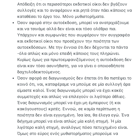
Απόδειξη ότι οι περισσότεροι εκδοτικοί οίκοι δεν βγάζουν
συλλογές και το αναφέρουν και ρητά όταν πάει κάποιος να
καταθέσει το έργο του. Μόνο μυθιστορήματα.
Όσον αφορά στην αυτοέκδοση, μπορεί να ανατριχιάζουμε
και να τσινάμε αλλά δεν είναι και τόσο ολέθριο πια.
Υπάρχουν και συμφωνίες που συμφέρουν τον συγγραφέα
και εκδοτικοί οίκοι που προσέχουν την ποιότητα των
αυτοεκδόσεων. Με την έννοια ότι δεν δέχονται τα πάντα
-όλα απλώς και μόνο επειδή κάποιος τους πληρώνει.
Κυρίως όμως για πρωτοεμφανιζόμενους η αυτοέκδοση δεν
είναι καν τόσο ασυνήθιστη, για να γίνει ο οποιοσδήποτε
δαχτυλοδεικτούμενος.
Όσον αφορά σε διαγωνισμούς δεν έπεται ότι θα πιστέψει το
κοινό ότι, ναι, καταφέραμε να μπούμε σε μία συλλογή άρα
είμαστε καλοί. Ένας διαγωνισμός μπορεί να έχει κακές
συμμετοχές και απλώς να επιλεγούν οι λιγότερο άθλιες.
Ένας διαγωνισμός μπορεί να έχει μη έμπειρους (ή και
κακόγουστους) κριτές. Εννοώ, σε καμία περίπτωση η
ποιότητα δεν είναι εγγυημένη. Ίσα ίσα, θα έλεγα εγώ. Ένα
διήγημα μπορεί να είναι απλώς μία καλή στιγμή. Ή μία
λιγότερο καλή στιγμή, αναλόγως πόσο πετυχημένο είναι.
Όμως στο εύρος ενός μυθιστορήματος μπορούμε να