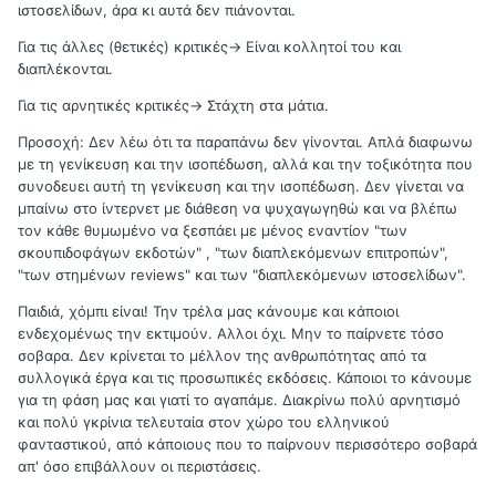
ιστοσελίδων, άρα κι αυτά δεν πιάνονται.
Για τις άλλες (θετικές) κριτικές-> Είναι κολλητοί του και
διαπλέκονται.
Για τις αρνητικές κριτικές-> Στάχτη στα μάτια.
Προσοχή: Δεν λέω ότι τα παραπάνω δεν γίνονται. Απλά διαφωνω
με τη γενίκευση και την ισοπέδωση, αλλά και την τοξικότητα που
συνοδευει αυτή τη γενίκευση και την ισοπέδωση. Δεν γίνεται να
μπαίνω στο ίντερνετ με διάθεση να ψυχαγωγηθώ και να βλέπω
τον κάθε θυμωμένο να ξεσπάει με μένος εναντίον "των
σκουπιδοφάγων εκδοτών" , "των διαπλεκόμενων επιτροπών",
"των στημένων reviews" και των "διαπλεκόμενων ιστοσελίδων".
Παιδιά, χόμπι είναι! Την τρέλα μας κάνουμε και κάποιοι
ενδεχομένως την εκτιμούν. Αλλοι όχι. Μην το παίρνετε τόσο
σοβαρα. Δεν κρίνεται το μέλλον της ανθρωπότητας από τα
συλλογικά έργα και τις προσωπικές εκδόσεις. Κάποιοι το κάνουμε
για τη φάση μας και γιατί το αγαπάμε. Διακρίνω πολύ αρνητισμό
και πολύ γκρίνια τελευταία στον χώρο του ελληνικού
φανταστικού, από κάποιους που το παίρνουν περισσότερο σοβαρά
απ' όσο επιβάλλουν οι περιστάσεις.