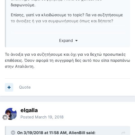
διαφωνούμε.
Επίσης, γιατί να κλειδώσουμε το topic? Για να συζητήσουμε
το άνοιξες ή για να συμφωνήσουμε όπως και δήποτε?
Expand
Όσον αφορά όλα τα υπόλοιπα, διάβασε το ποστ της
Αταλάντης. Το διάβασες; Ωραία, ξαναδιάβασέ το. ΑΥΤΟ είναι
η συγγραφή για πολλούς από εμάς.
Το άνοιξα για να συζητήσουμε και όχι για να δεχτώ προσωπικές
επιθέσεις. Όσον αφορά τη συγγραφή δες αυτό που είπα παραπάνω
Όσοι το βλέπουν σαν κουτσό ή τυφλόμυγα, μπορούν να
στην Αταλάντη.
αρχίσουν να δένουν τα ματάκια τους.
Quote
elgalla
Posted
March 19, 2018
On 3/19/2018 at 11:58 AM, AlienBill said: