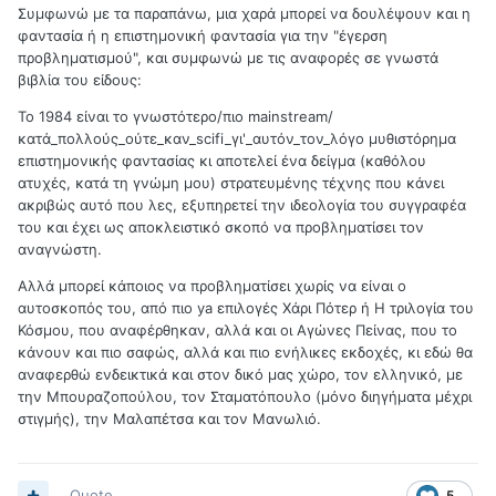
Συμφωνώ με τα παραπάνω, μια χαρά μπορεί να δουλέψουν και η
φαντασία ή η επιστημονική φαντασία για την "έγερση
προβληματισμού", και συμφωνώ με τις αναφορές σε γνωστά
βιβλία του είδους:
Το 1984 είναι το γνωστότερο/πιο mainstream/
κατά_πολλούς_ούτε_καν_scifi_γι'_αυτόν_τον_λόγο μυθιστόρημα
επιστημονικής φαντασίας κι αποτελεί ένα δείγμα (καθόλου
ατυχές, κατά τη γνώμη μου) στρατευμένης τέχνης που κάνει
ακριβώς αυτό που λες, εξυπηρετεί την ιδεολογία του συγγραφέα
του και έχει ως αποκλειστικό σκοπό να προβληματίσει τον
αναγνώστη.
Αλλά μπορεί κάποιος να προβληματίσει χωρίς να είναι ο
αυτοσκοπός του, από πιο ya επιλογές Χάρι Πότερ ή Η τριλογία του
Κόσμου, που αναφέρθηκαν, αλλά και οι Αγώνες Πείνας, που το
κάνουν και πιο σαφώς, αλλά και πιο ενήλικες εκδοχές, κι εδώ θα
αναφερθώ ενδεικτικά και στον δικό μας χώρο, τον ελληνικό, με
την Μπουραζοπούλου, τον Σταματόπουλο (μόνο διηγήματα μέχρι
στιγμής), την Μαλαπέτσα και τον Μανωλιό.
Quote
5