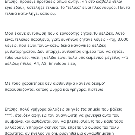
Επίσης, πρόσεξε προτάσεις όπως αυτήν:
«Τι στο διάβολο θέλω
εγώ εδώ;», κατέληξε τελικά.
Το "τελικά" είναι πλεονασμός. Πάντα
τελικά κατα-λήγει κάποιος.
Μου έκανε εντύπωση που ο εργοδότης ζητάει 10 σελίδες. Αυτό
είναι τελείως παράξενο, γιατί συνήθως ζητάνε λέξεις --πχ, 3.000
λέξεις, που είναι πάνω-κάτω δέκα κανονικές σελίδες
μυθιστορήματος. Δεν υπάρχει άνθρωπος σήμερα που να ζητάει
τάδε σελίδες, γιατί η σελίδα είναι πολύ υποκειμενικό μέγεθος --τι
σέλιδες ήθελε; Α4; Α3; Envelope size;
Με τους χαρακτήρες δεν αισθάνθηκα κανένα δέσιμο'
παρουσιάζονται κάπως ψυχρά και γρήγορα, πιστεύω.
Επίσης, πολύ γρήγορα αλλάζεις σκηνές (τα σημεία που βάζεις
***), έτσι δεν αφήνεις τον αναγνώστη να χωνέψει αυτό που
συμβαίνει και αισθάνεται σαν να βλέπει σλάιντς που κάθε τόσο
αλλάζουν. Υπήρχαν σκηνές που έπρεπε να δώσεις πιο πολύ
βαρύτητα, αν ήθελες να δημιουργηθεί μια συναισθηματική