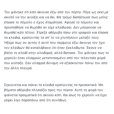
Του φάνηκε ότι κάτι άκουσε έξω από την πόρτα. Πήγε ως εκεί με
σκοπό να την ανοίξει και να δει. Με τρόμο διαπίστωσε πως μόλις
έπιασε το πόμολο ο ήχος σταμάτησε. Άφησε το πόμολο και
προσπάθησε να θυμηθεί αν είχε κλειδώσει. Δεν μπορούσε να
θυμηθεί κάτι τέτοιο. Έτρεξε αθόρυβα πίσω στο γραφείο και έπιασε
τα κλειδιά, κρατώντας τα απ’ το να χτυπήσουν μεταξύ τους.
Ήξερε πως αν αυτός ή αυτό που περίμενε έξω άκουγε τον ήχο
τον κλειδιών θα καταλάβαινε ότι ήταν ξεκλείδωτα. Έκανε να
βάλει το κλειδί στην κλειδαριά, αλλά δίστασε. Του φάνηκε πως το
χερούλι ήταν ελαφρώς μετατοπισμένο από την τελευταία φορά
που κοίταξε. Σαν ελαφριά δύναμη να εξασκούταν πάνω του από
την άλλη πλευρά.
Σηκώνεται και πιάνει τα κλειδιά κρατώντας τα προσεκτικά. Με
βήματα αθόρυβα πλησιάζει προς την πόρτα. Αυτή τη φορά του
φαίνεται πραγματικά ότι ακούει κάτι. Και ίσως το χερούλι να έχει
γείρει λίγο παραπάνω από ότι συνήθως.