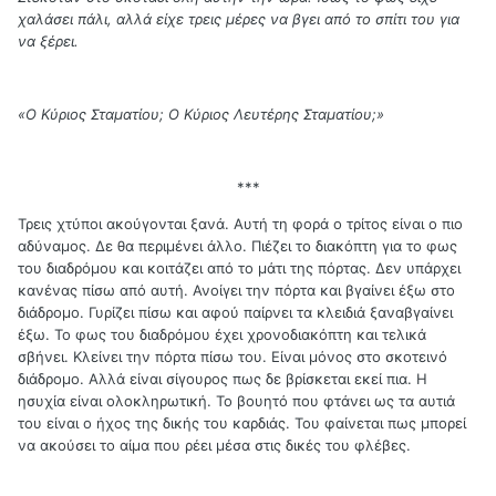
χαλάσει πάλι, αλλά είχε τρεις μέρες να βγει από το σπίτι του για
να ξέρει.
«Ο Κύριος Σταματίου; Ο Κύριος Λευτέρης Σταματίου;»
***
Τρεις χτύποι ακούγονται ξανά. Αυτή τη φορά ο τρίτος είναι ο πιο
αδύναμος. Δε θα περιμένει άλλο. Πιέζει το διακόπτη για το φως
του διαδρόμου και κοιτάζει από το μάτι της πόρτας. Δεν υπάρχει
κανένας πίσω από αυτή. Ανοίγει την πόρτα και βγαίνει έξω στο
διάδρομο. Γυρίζει πίσω και αφού παίρνει τα κλειδιά ξαναβγαίνει
έξω. Το φως του διαδρόμου έχει χρονοδιακόπτη και τελικά
σβήνει. Κλείνει την πόρτα πίσω του. Είναι μόνος στο σκοτεινό
διάδρομο. Αλλά είναι σίγουρος πως δε βρίσκεται εκεί πια. Η
ησυχία είναι ολοκληρωτική. Το βουητό που φτάνει ως τα αυτιά
του είναι ο ήχος της δικής του καρδιάς. Του φαίνεται πως μπορεί
να ακούσει το αίμα που ρέει μέσα στις δικές του φλέβες.