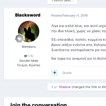
1 month later...
Blacksword
Posted
February 11, 2019
Λίγα και καλά λένε, και αυτό ισχύ
την ίδια πλοκή, χωρίς να χάσει τη
Έξι επεισόδια, λοιπόν, κομμένα 
βγουν ισάξια ενάντια στις Χολιγ
Members
Συστήνεται ανεπιφύλακτα για του
1.1k
Και τώρα εις αναμονή για τη δεύτ
Gender:
Male
Όνομα:
Κώστας
Quote
5 yr
Shadow
changed the title to
Ki
Join the conversation