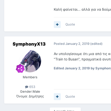
Καλή φαίνεται... αλλά για να δού
Quote
SymphonyX13
Posted
January 2, 2019
(edited)
Αν υπολογίσουμε ότι μια από τις 
"Train to Busan", πραγματικά ανυπ
Edited
January 2, 2019
by Symphon
Members
653
Gender:
Male
Όνομα:
Δημήτρης
Quote