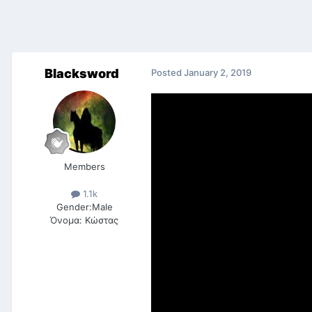
Blacksword
Posted
January 2, 2019
Members
1.1k
Gender:
Male
Όνομα:
Κώστας