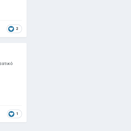
2
ρεατικό
1