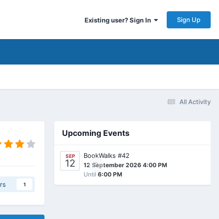
Sign Up
Existing user? Sign In
All Activity
Upcoming Events
BookWalks #42
SEP
12
0
12 September 2026 4:00 PM
Until
6:00 PM
rs
1