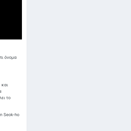
μπι όνομα
 και
α
ει το
on Seok-ho