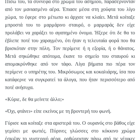
Πίσω του, τα σύννεφα στο χρώμα του ασημιού, παρασέρνονταν
από τον μανιασμένο αέρα. Έπιασε μέσα στη χούφτα του λίγο
χώμα, το έφερε στο μέτωπο κι άρχισε να κλαίει. Μετά κοίταξε
μπροστά του το μαρμάρινο σταυρό, ο μαρμαράς δεν είχε
προλάβει να χαράξει το αγαπημένο όνομα. Ήξερε ότι δε θα το
έβλεπε ποτέ του χαραγμένο, ότι ήταν η τελευταία φορά που θα
βρισκόταν στην πόλη. Τον περίμενε ή η εξορία, ή ο θάνατος.
Μετά σηκώθηκε απότομα, έκανε το σημείο του σταυρού κι
απομακρύνθηκε από τον τάφο. Λίγα βήματα πιο πέρα τον
περίμενε ο υπηρέτης του. Μικρόσωμος και κοκαλιάρης, ίσα που
κατάφερνε να συγκρατεί τα άλογα, που ήταν περισσότερο από
ποτέ ανήσυχα.
«Κύριε, δε θα μείνετε άλλο;»
«Όχι, φτάνει» είπε εκείνος με τη βροντερή του φωνή.
Γύρισε και κοίταξε στα αριστερά του. Ο ουρανός στο βάθος είχε
γεμίσει με φωτιές. Πύρινες γλώσσες στο κόκκινο χρώμα
έσκιζαν το νυχτερινό αέρα, ορθώνονταν πάνω από τις γέρικες