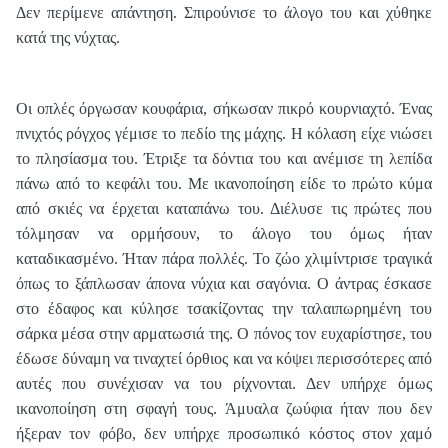
Δεν περίμενε απάντηση. Σπιρούνισε το άλογο του και χύθηκε
κατά της νύχτας.
Οι οπλές όργωσαν κουφάρια, σήκωσαν πικρό κουρνιαχτό. Ένας
πνιχτός ρόγχος γέμισε το πεδίο της μάχης. Η κόλαση είχε νιώσει
το πλησίασμα του. Έτριξε τα δόντια του και ανέμισε τη λεπίδα
πάνω από το κεφάλι του. Με ικανοποίηση είδε το πρώτο κύμα
από σκιές να έρχεται καταπάνω του. Διέλυσε τις πρώτες που
τόλμησαν να ορμήσουν, το άλογο του όμως ήταν
καταδικασμένο. Ήταν πάρα πολλές. Το ζώο χλιμίντρισε τραγικά
όπως το ξάπλωσαν άπονα νύχια και σαγόνια. Ο άντρας έσκασε
στο έδαφος και κύλησε τσακίζοντας την ταλαιπωρημένη του
σάρκα μέσα στην αρματωσιά της. Ο πόνος τον ευχαρίστησε, του
έδωσε δύναμη να τιναχτεί όρθιος και να κόψει περισσότερες από
αυτές που συνέχισαν να του ρίχνονται. Δεν υπήρχε όμως
ικανοποίηση στη σφαγή τους. Άμυαλα ζωύφια ήταν που δεν
ήξεραν τον φόβο, δεν υπήρχε προσωπικό κόστος στον χαμό