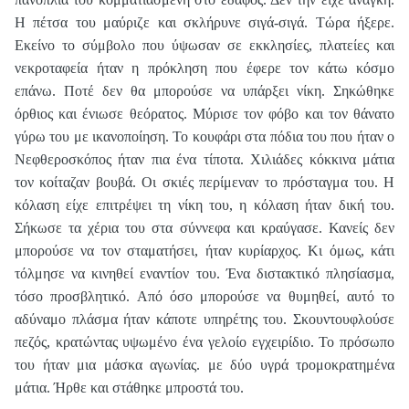
Η πέτσα του μαύριζε και σκλήρυνε σιγά-σιγά. Τώρα ήξερε.
Εκείνο το σύμβολο που ύψωσαν σε εκκλησίες, πλατείες και
νεκροταφεία ήταν η πρόκληση που έφερε τον κάτω κόσμο
επάνω. Ποτέ δεν θα μπορούσε να υπάρξει νίκη. Σηκώθηκε
όρθιος και ένιωσε θεόρατος. Μύρισε τον φόβο και τον θάνατο
γύρω του με ικανοποίηση. Το κουφάρι στα πόδια του που ήταν ο
Νεφθεροσκόπος ήταν πια ένα τίποτα. Χιλιάδες κόκκινα μάτια
τον κοίταζαν βουβά. Οι σκιές περίμεναν το πρόσταγμα του. Η
κόλαση είχε επιτρέψει τη νίκη του, η κόλαση ήταν δική του.
Σήκωσε τα χέρια του στα σύννεφα και κραύγασε. Κανείς δεν
μπορούσε να τον σταματήσει, ήταν κυρίαρχος. Κι όμως, κάτι
τόλμησε να κινηθεί εναντίον του. Ένα διστακτικό πλησίασμα,
τόσο προσβλητικό. Από όσο μπορούσε να θυμηθεί, αυτό το
αδύναμο πλάσμα ήταν κάποτε υπηρέτης του. Σκουντουφλούσε
πεζός, κρατώντας υψωμένο ένα γελοίο εγχειρίδιο. Το πρόσωπο
του ήταν μια μάσκα αγωνίας. με δύο υγρά τρομοκρατημένα
μάτια. Ήρθε και στάθηκε μπροστά του.