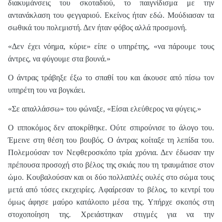
διακυμάνσεις του σκοταδιού, το παιγνίδισμα με την
αντανάκλαση του φεγγαριού. Εκείνος ήταν εδώ. Μούδιασαν τα
σωθικά του πολεμιστή. Δεν ήταν φόβος αλλά προσμονή.
«Δεν έχει νόημα, κύριε» είπε ο υπηρέτης, «να πάρουμε τους
άντρες, να φύγουμε στα βουνά.»
Ο άντρας τράβηξε έξω το σπαθί του και άκουσε από πίσω τον
υπηρέτη του να βογκάει.
«Σε απαλλάσσω» του φώναξε, «Είσαι ελεύθερος να φύγεις.»
Ο ιπποκόμος δεν αποκρίθηκε. Ούτε σπιρούνισε το άλογο του.
Έμεινε στη θέση του βουβός. Ο άντρας κοίταξε τη λεπίδα του.
Πολεμούσαν τον Νεφθεροσκόπο τρία χρόνια. Δεν έδωσαν την
πρέπουσα προσοχή στο βέλος της σκιάς που τη τραυμάτισε στον
ώμο. Κουβαλούσαν και οι δύο πολλαπλές ουλές στο σώμα τους
μετά από τόσες εκεχειρίες. Αφαίρεσαν το βέλος, το κεντρί του
όμως άφησε μαύρο κατάλοιπο μέσα της. Υπήρχε σκοπός στη
στοχοποίηση της. Χρειάστηκαν στιγμές για να την