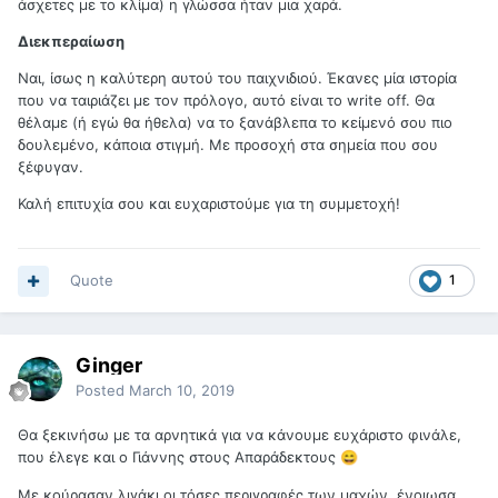
άσχετες με το κλίμα) η γλώσσα ήταν μια χαρά.
Διεκπεραίωση
Ναι, ίσως η καλύτερη αυτού του παιχνιδιού. Έκανες μία ιστορία
που να ταιριάζει με τον πρόλογο, αυτό είναι το write off. Θα
θέλαμε (ή εγώ θα ήθελα) να το ξανάβλεπα το κείμενό σου πιο
δουλεμένο, κάποια στιγμή. Με προσοχή στα σημεία που σου
ξέφυγαν.
Καλή επιτυχία σου και ευχαριστούμε για τη συμμετοχή!
Quote
1
Ginger
Posted
March 10, 2019
Θα ξεκινήσω με τα αρνητικά για να κάνουμε ευχάριστο φινάλε,
που έλεγε και ο Γιάννης στους Απαράδεκτους
😄
Με κούρασαν λιγάκι οι τόσες περιγραφές των μαχών, ένοιωσα