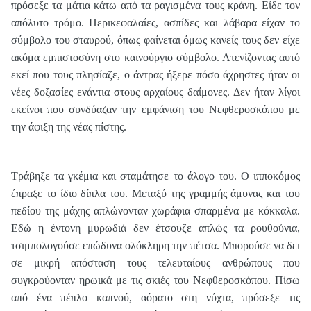
πρόσεξε τα μάτια κάτω από τα ραγισμένα τους κράνη. Είδε τον
απόλυτο τρόμο. Περικεφαλαίες, ασπίδες και λάβαρα είχαν το
σύμβολο του σταυρού, όπως φαίνεται όμως κανείς τους δεν είχε
ακόμα εμπιστοσύνη στο καινούργιο σύμβολο. Ατενίζοντας αυτό
εκεί που τους πλησίαζε, ο άντρας ήξερε πόσο άχρηστες ήταν οι
νέες δοξασίες ενάντια στους αρχαίους δαίμονες. Δεν ήταν λίγοι
εκείνοι που συνδύαζαν την εμφάνιση του Νεφθεροσκόπου με
την άφιξη της νέας πίστης.
Τράβηξε τα γκέμια και σταμάτησε το άλογο του. Ο ιπποκόμος
έπραξε το ίδιο δίπλα του. Μεταξύ της γραμμής άμυνας και του
πεδίου της μάχης απλώνονταν χωράφια σπαρμένα με κόκκαλα.
Εδώ η έντονη μυρωδιά δεν έτσουζε απλώς τα ρουθούνια,
τσιμπολογούσε επώδυνα ολόκληρη την πέτσα. Μπορούσε να δει
σε μικρή απόσταση τους τελευταίους ανθρώπους που
συγκρούονταν ηρωικά με τις σκιές του Νεφθεροσκόπου. Πίσω
από ένα πέπλο καπνού, αόρατο στη νύχτα, πρόσεξε τις