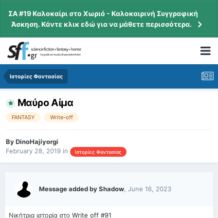
ΣΑ #19 Καλοκαίρι στο Χωριό - Καλοκαιρινή Συγγραφική
Άσκηση. Κάντε κλικ εδώ για να μάθετε περισσότερα.
Ιστορίες Φαντασίας
Μαύρο Αίμα
FANTASY
Write-off
By
DinoHajiyorgi
February 28, 2019
in
Ιστορίες Φαντασίας
Message added by Shadow
,
June 16, 2023
Νικήτρια ιστορία στο
Write off #91