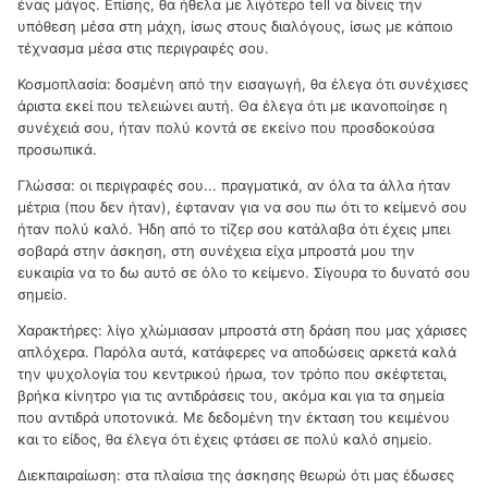
ένας μάγος. Επίσης, θα ήθελα με λιγότερο tell να δίνεις την
υπόθεση μέσα στη μάχη, ίσως στους διαλόγους, ίσως με κάποιο
τέχνασμα μέσα στις περιγραφές σου.
Κοσμοπλασία: δοσμένη από την εισαγωγή, θα έλεγα ότι συνέχισες
άριστα εκεί που τελειώνει αυτή. Θα έλεγα ότι με ικανοποίησε η
συνέχειά σου, ήταν πολύ κοντά σε εκείνο που προσδοκούσα
προσωπικά.
Γλώσσα: οι περιγραφές σου... πραγματικά, αν όλα τα άλλα ήταν
μέτρια (που δεν ήταν), έφταναν για να σου πω ότι το κείμενό σου
ήταν πολύ καλό. Ήδη από το τίζερ σου κατάλαβα ότι έχεις μπει
σοβαρά στην άσκηση, στη συνέχεια είχα μπροστά μου την
ευκαιρία να το δω αυτό σε όλο το κείμενο. Σίγουρα το δυνατό σου
σημείο.
Χαρακτήρες: λίγο χλώμιασαν μπροστά στη δράση που μας χάρισες
απλόχερα. Παρόλα αυτά, κατάφερες να αποδώσεις αρκετά καλά
την ψυχολογία του κεντρικού ήρωα, τον τρόπο που σκέφτεται,
βρήκα κίνητρο για τις αντιδράσεις του, ακόμα και για τα σημεία
που αντιδρά υποτονικά. Με δεδομένη την έκταση του κειμένου
και το είδος, θα έλεγα ότι έχεις φτάσει σε πολύ καλό σημείο.
Διεκπαιραίωση: στα πλαίσια της άσκησης θεωρώ ότι μας έδωσες