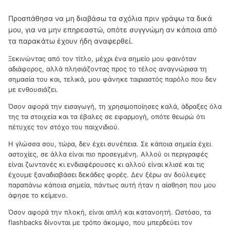
Προσπάθησα να μη διαβάσω τα σχόλια πριν γράψω τα δικά
μου, για να μην επηρεαστώ, οπότε συγγνώμη αν κάποια από
τα παρακάτω έχουν ήδη αναφερθεί.
Ξεκινώντας από τον τίτλο, μέχρι ένα σημείο μου φαινόταν
αδιάφορος, αλλά πλησιάζοντας προς το τέλος αναγνώρισα τη
σημασία του και, τελικά, μου φάνηκε ταιριαστός παρόλο που δεν
με ενθουσιάζει.
Όσον αφορά την εισαγωγή, τη χρησιμοποίησες καλά, άδραξες όλα
της τα στοιχεία και τα έβαλες σε εφαρμογή, οπότε θεωρώ ότι
πέτυχες τον στόχο του παιχνιδιού.
Η γλώσσα σου, τώρα, δεν έχει συνέπεια. Σε κάποια σημεία έχει
αστοχίες, σε άλλα είναι πιο προσεγμένη. Αλλού οι περιγραφές
είναι ζωντανές κι ενδιαφέρουσες κι αλλού είναι κλισέ και τις
έχουμε ξαναδιαβάσει δεκάδες φορές. Δεν ξέρω αν δούλεψες
παραπάνω κάποια σημεία, πάντως αυτή ήταν η αίσθηση που μου
άφησε το κείμενο.
Όσον αφορά την πλοκή, είναι απλή και κατανοητή. Ωστόσο, τα
flashbacks δίνονται με τρόπο άκομψο, που μπερδεύει τον