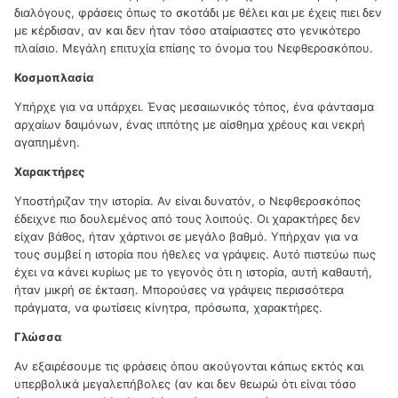
διαλόγους, φράσεις όπως το σκοτάδι με θέλει και με έχεις πιει δεν
με κέρδισαν, αν και δεν ήταν τόσο αταίριαστες στο γενικότερο
πλαίσιο. Μεγάλη επιτυχία επίσης το όνομα του Νεφθεροσκόπου.
Κοσμοπλασία
Υπήρχε για να υπάρχει. Ένας μεσαιωνικός τόπος, ένα φάντασμα
αρχαίων δαιμόνων, ένας ιππότης με αίσθημα χρέους και νεκρή
αγαπημένη.
Χαρακτήρες
Υποστήριζαν την ιστορία. Αν είναι δυνατόν, ο Νεφθεροσκόπος
έδειχνε πιο δουλεμένος από τους λοιπούς. Οι χαρακτήρες δεν
είχαν βάθος, ήταν χάρτινοι σε μεγάλο βαθμό. Υπήρχαν για να
τους συμβεί η ιστορία που ήθελες να γράψεις. Αυτό πιστεύω πως
έχει να κάνει κυρίως με το γεγονός ότι η ιστορία, αυτή καθαυτή,
ήταν μικρή σε έκταση. Μπορούσες να γράψεις περισσότερα
πράγματα, να φωτίσεις κίνητρα, πρόσωπα, χαρακτήρες.
Γλώσσα
Αν εξαιρέσουμε τις φράσεις όπου ακούγονται κάπως εκτός και
υπερβολικά μεγαλεπήβολες (αν και δεν θεωρώ ότι είναι τόσο