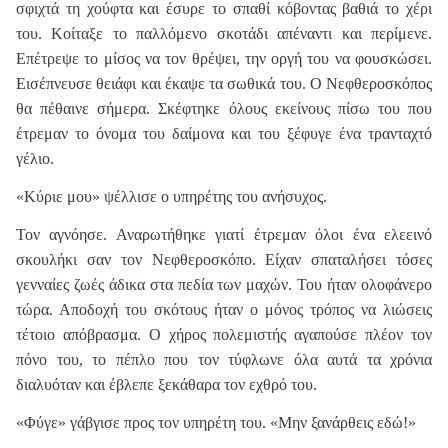
σφιχτά τη χούφτα και έσυρε το σπαθί κόβοντας βαθιά το χέρι
του. Κοίταξε το παλλόμενο σκοτάδι απέναντι και περίμενε.
Επέτρεψε το μίσος να τον θρέψει, την οργή του να φουσκώσει.
Εισέπνευσε θειάφι και έκαψε τα σωθικά του. Ο Νεφθεροσκόπος
θα πέθαινε σήμερα. Σκέφτηκε όλους εκείνους πίσω του που
έτρεμαν το όνομα του δαίμονα και του ξέφυγε ένα τρανταχτό
γέλιο.
«Κύριε μου» ψέλλισε ο υπηρέτης του ανήσυχος.
Τον αγνόησε. Αναρωτήθηκε γιατί έτρεμαν όλοι ένα ελεεινό
σκουλήκι σαν τον Νεφθεροσκόπο. Είχαν σπαταλήσει τόσες
γενναίες ζωές άδικα στα πεδία των μαχών. Του ήταν ολοφάνερο
τώρα. Αποδοχή του σκότους ήταν ο μόνος τρόπος να λιώσεις
τέτοιο απόβρασμα. Ο χήρος πολεμιστής αγαπούσε πλέον τον
πόνο του, το πέπλο που τον τύφλωνε όλα αυτά τα χρόνια
διαλυόταν και έβλεπε ξεκάθαρα τον εχθρό του.
«Φύγε» γάβγισε προς τον υπηρέτη του. «Μην ξανάρθεις εδώ!»