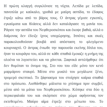
Η πρώτη κλαγγή συγκλόνισε τη νύχτα. Λεπίδα με λεπίδα,
πανοπλία με καύκαλο, γροθιά με μαύρη ασπίδα, το έδαφος
έτριξε κάτω από το βάρος τους. Ο άντρας γέμισε εγκοπές,
εγκαύματα και θλάσεις αλλά δεν καταλάγιασε τη μανία του.
Ράγισε την ασπίδα του Νεφθεροσκόπου και έκοψε βαθιά, αλλά ο
δαίμονας δεν έδειξε ίχνος υποχώρησης. Ιππότες και σκιές
παρακολουθούσαν βουβά από απόσταση το φλεγόμενο
κουρνιαχτό. Ο άντρας ένιωθε την παρουσία εκείνης δίπλα του,
ήταν το κουράγιο του, αλλά σε κάθε σπαθιά έμοιαζε η μνήμη της
ολοένα να λιγοστεύει και να χάνεται. Ξαφνικά αντιλήφθηκε ότι
δεν θυμόταν το όνομα της. Στο νου του είδε μόνο τον κενό
μαρμάρινο σταυρό. Μέσα στο μυαλό του μεγάλωνε ξένο,
τρομερό σκεπτικό. Το ξάφνιασμα του στοίχησε καίρια σπαθιά
στο πρόσωπο. Αισθάνθηκε μάλιστα το χτύπημα πριν συμβεί,
μέσα από τα μάτια του Νεφθεροσκόπου. Κόπηκε στα δύο η
περικεφαλαία του και σκόρπισε στο χώμα αφήνοντας τον
εκτεθειμένο. Μαύρο αίμα έτρεξε στο μέτωπο του. Το