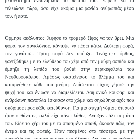
μειονέκτημα ενδυνάμωσε το πείσμα του. Έπρεπε να το
τελειώσει τώρα, όσο είχε ακόμα μια ρανίδα ανθρωπιάς μέσα
του, ή ποτέ.
Όρμησε ακάλυπτος. Άφησε το τρομερό ξίφος να τον βρει. Μία
φορά, τον συγκλόνισε, κόντεψε να πέσει κάτω. Δεύτερη φορά,
τον γονάτισε. Τρίτη φορά δεν υπήρξε. Τινάχτηκε όρθιος,
γαντζώθηκε με το ελεύθερο του χέρι από την μαύρη ασπίδα και
έμπηξε τη λεπίδα του βαθιά στην περικεφαλαία του
Νεφθεροσκόπου. Αμέσως σκοτείνιασε το βλέμμα του και
καταργήθηκε κάθε του μνήμη. Απίστευτο ψύχος γέμισε την
ψυχή του και ένιωσε να διαμελίζεται. Δαιμονικό κουφάρι και
ανθρώπινη πανοπλία έσκασαν στο χώμα και σηκώθηκε αχός που
σκόρπισε προς κάθε κατεύθυνση. Για μια στιγμή νόμισε ότι αυτό
ήταν ο θάνατος, αλλά είχε κάνει λάθος. Άνοιξαν πάλι τα μάτια
του. Είδε το χέρι του με το σπασμένο σπαθί, άκουσε πάλι, τον
άνεμο και τις φωτιές. Ήταν πεσμένος στα τέσσερα, με την
πανοπλία του κομματιασμένη στο έδαφος. Δεν την είχε ανάγκη.