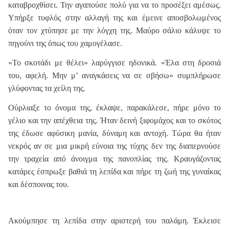
καταβροχθίσει. Την αγαπούσε πολύ για να το προσέξει αμέσως.
Υπήρξε τυφλός στην αλλαγή της και έμεινε αποσβολωμένος
όταν τον χτύπησε με την λόγχη της. Μαύρο σάλιο κάλυψε το
πηγούνι της όπως του χαμογέλασε.
«Το σκοτάδι με θέλει» λαρύγγισε ηδονικά. «Έλα στη δροσιά
του, αφελή. Μην μ’ αναγκάσεις να σε σβήσω» συμπλήρωσε
γλύφοντας τα χείλη της.
Ούρλιαξε το όνομα της, έκλαψε, παρακάλεσε, πήρε μόνο το
γέλιο και την απέχθεια της. Ήταν δεινή ξιφομάχος και το σκότος
της έδωσε αφύσικη μανία, δύναμη και αντοχή. Τώρα θα ήταν
νεκρός αν σε μια μικρή εύνοια της τύχης δεν της διαπερνούσε
την τραχεία από άνοιγμα της πανοπλίας της. Κραυγάζοντας
κατάρες έσπρωξε βαθιά τη λεπίδα και πήρε τη ζωή της γυναίκας
και δέσποινας του.
Ακούμπησε τη λεπίδα στην αριστερή του παλάμη. Έκλεισε