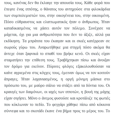
τους, κανένας δεν θα έκλαιγε την απουσία τους. Κάθε φορά που
έπεφτε ένας ιππότης, ο θάνατος του αντηχούσε στα φιλοκάρδια
των συμπολεμιστών του, στην οικογένεια του, στην οικουμένη.
Πόσο εύθραυστος και ελαττωματικός ήταν ο άνθρωπος. Ήταν
καταδικασμένος να χάσει αυτόν τον πόλεμο. Συνέχισε να
μάχεται, όχι για μια ανθρωπότητα που δεν το άξιζε, αλλά για
εκδίκηση. Τα μπράτσα του έκαιγαν και οι σκιές κατέρρεαν σε
σωρούς γύρω του. Αναρωτήθηκε μια στιγμή πόσο ακόμα θα
άντεχε όταν ξαφνικά το σπαθί του βρήκε κενό. Οι σκιές είχαν
σταματήσει την επίθεση τους. Τραβήχτηκαν πίσω και άνοιξαν
τον δρόμο για εκείνον. Πύρινες φλόγες εξακολουθούσαν να
καίνε αγριεμένα στις κόγχες τους, έμειναν όμως να τον κοιτούν
άπραγες. Ήταν λαχανιασμένος, η οργή μόνιμη μάσκα στο
πρόσωπο του, με μαύρο σάλιο να στάζει από τα δόντια του. Οι
κραυγές των δαιμόνων, οι ιαχές των ιπποτών, η βουή της μάχης
είχαν σιγήσει. Μόνο ο άνεμος φυσούσε και κροτάλιζε τις φωτιές
που κύκλωναν το πεδίο. Το φεγγάρι χάθηκε πίσω από κόκκινα
σύννεφα και το σκοτάδι έκανε ένα βήμα προς το μέρος του. Το