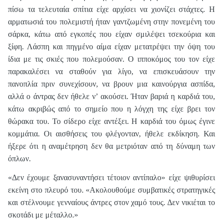
πίσω τα τελευταία σπίτια είχε αρχίσει να χιονίζει στάχτες. Η
αρματωσιά του πολεμιστή ήταν γαντζωμένη στην πονεμένη του
σάρκα, κάτω από εγκοπές που είχαν σμιλέψει τσεκούρια και
ξίφη. Λάσπη και πηγμένο αίμα είχαν μετατρέψει την όψη του
ίδια με τις σκιές που πολεμούσαν. Ο ιπποκόμος του τον είχε
παρακαλέσει να σταθούν για λίγο, να επισκευάσουν την
πανοπλία πριν συνεχίσουν, να βρουν μια καινούργια ασπίδα,
αλλά ο άντρας δεν ήθελε ν’ ακούσει. Ήταν βαριά η καρδιά του,
κάτω ακριβώς από το σημείο που η λόγχη της είχε βρει τον
θώρακα του. Το σίδερο είχε αντέξει. Η καρδιά του όμως έγινε
κομμάτια. Οι αισθήσεις του φλέγονταν, ήθελε εκδίκηση. Και
ήξερε ότι η αναμέτρηση δεν θα μετριόταν από τη δύναμη των
όπλων.
«Δεν έχουμε ξανασυναντήσει τέτοιον αντίπαλο» είχε ψιθυρίσει
εκείνη στο πλευρό του. «Ακολουθούμε συμβατικές στρατηγικές
και στέλνουμε γενναίους άντρες στον χαμό τους. Δεν νικιέται το
σκοτάδι με μέταλλο.»