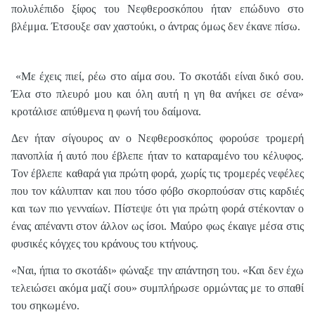
πολυλέπιδο ξίφος του Νεφθεροσκόπου ήταν επώδυνο στο
βλέμμα. Έτσουξε σαν χαστούκι, ο άντρας όμως δεν έκανε πίσω.
«Με έχεις πιεί, ρέω στο αίμα σου. Το σκοτάδι είναι δικό σου.
Έλα στο πλευρό μου και όλη αυτή η γη θα ανήκει σε σένα»
κροτάλισε απύθμενα η φωνή του δαίμονα.
Δεν ήταν σίγουρος αν ο Νεφθεροσκόπος φορούσε τρομερή
πανοπλία ή αυτό που έβλεπε ήταν το καταραμένο του κέλυφος.
Τον έβλεπε καθαρά για πρώτη φορά, χωρίς τις τρομερές νεφέλες
που τον κάλυπταν και που τόσο φόβο σκορπούσαν στις καρδιές
και των πιο γενναίων. Πίστεψε ότι για πρώτη φορά στέκονταν ο
ένας απέναντι στον άλλον ως ίσοι. Μαύρο φως έκαιγε μέσα στις
φυσικές κόγχες του κράνους του κτήνους.
«Ναι, ήπια το σκοτάδι» φώναξε την απάντηση του. «Και δεν έχω
τελειώσει ακόμα μαζί σου» συμπλήρωσε ορμώντας με το σπαθί
του σηκωμένο.