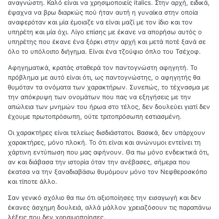
αναγνώστη. Καλό είναι να χρησιμοποιείς italics. Στην αρχή, ειδικά,
έψαχνα να βρω διαρκώς πού ήταν αυτή η γυναίκα στην οποία
αναφερόταν και μία έμοιαζε να είναι μαζί με τον ίδιο και τον
υπηρέτη και μία όχι. Λίγο επίσης με έκανε να απορήσω αυτός ο
υπηρέτης που έκανε ένα ξόρκι στην αρχή και μετά ποτέ ξανά σε
όλο το υπόλοιπο διήγημα. Είναι ένα τζούφιο όπλο του Τσέχοφ.
Αφηγηματικά, κρατάς σταθερά τον παντογνώστη αφηγητή. Το
πρόβλημα με αυτό είναι ότι, ως παντογνώστης, ο αφηγητής θα
θυμόταν τα ονόματα των χαρακτήρων. Συνεπώς, το τέχνασμα με
την απόκρυψη των ονομάτων που πας να εξηγήσεις με την
απώλεια των μνημών του ήρωα στο τέλος, δεν δουλεύει γιατί δεν
έχουμε πρωτοπρόσωπη, ούτε τριτοπρόσωπη εστιασμένη.
Οι χαρακτήρες είναι τελείως δισδιάστατοι. Βασικά, δεν υπάρχουν
χαρακτήρες, μόνο πλοκή. Το ότι είναι και ανώνυμοι εντείνει τη
χάρτινη εντύπωση που μας αφήνουν. Θα πω μόνο ενδεικτικά ότι,
αν και διάβασα την ιστορία όταν την ανέβασες, σήμερα που
έκατσα να την ξαναδιαβάσω θυμόμουν μόνο τον Νεφθεροσκόπο
και τίποτε άλλο.
Σαν γενικό σχόλιο θα πω ότι αξιοποίησες την εισαγωγή και δεν
έκανες άσχημη δουλειά, αλλά μάλλον χρειαζόσουν τις παραπάνω
λέξεις που δεν χρησιμοποίησες.