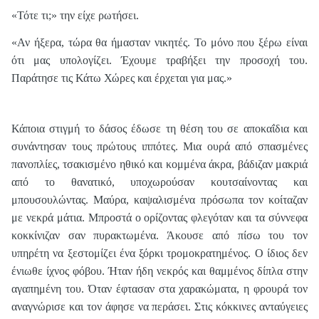
«Τότε τι;» την είχε ρωτήσει.
«Αν ήξερα, τώρα θα ήμασταν νικητές. Το μόνο που ξέρω είναι
ότι μας υπολογίζει. Έχουμε τραβήξει την προσοχή του.
Παράτησε τις Κάτω Χώρες και έρχεται για μας.»
Κάποια στιγμή το δάσος έδωσε τη θέση του σε αποκαΐδια και
συνάντησαν τους πρώτους ιππότες. Μια ουρά από σπασμένες
πανοπλίες, τσακισμένο ηθικό και κομμένα άκρα, βάδιζαν μακριά
από το θανατικό, υποχωρούσαν κουτσαίνοντας και
μπουσουλώντας. Μαύρα, καψαλισμένα πρόσωπα τον κοίταζαν
με νεκρά μάτια. Μπροστά ο ορίζοντας φλεγόταν και τα σύννεφα
κοκκίνιζαν σαν πυρακτωμένα. Άκουσε από πίσω του τον
υπηρέτη να ξεστομίζει ένα ξόρκι τρομοκρατημένος. Ο ίδιος δεν
ένιωθε ίχνος φόβου. Ήταν ήδη νεκρός και θαμμένος δίπλα στην
αγαπημένη του. Όταν έφτασαν στα χαρακώματα, η φρουρά τον
αναγνώρισε και τον άφησε να περάσει. Στις κόκκινες ανταύγειες