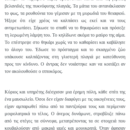
βελανιδιές της πυκνόφυτης πλαγιάς. Τα μάτια του αντανάκλασαν
το φως, τα ρουθούνια του γέμισαν με τη μυρωδιά του θειαφιού.
Ήξερε ότι είχε χρέος να καλπάσει ως εκεί και να τους
αντιμετωπίσει. Σήκωσε το σπαθί να το θηκαρώσει και πρόσεξε
τη λερωμένη λάμψη του. Το κηλίδωνε ακόμα το μαύρο της αίμα.
Το επέστρεψε στο θηκάρι χωρίς να το καθαρίσει και καβάλησε
το άλογο του. Έδωσε το πρόσταγμα και το σκιαγμένο ζώο
υπάκουσε καλπάζοντας στη γλιστερή πλαγιά με κατεύθυνση
προς τον κίνδυνο. Ο άντρας δεν νοιάστηκε καν να κοιτάξει αν
τον ακολουθούσε ο ιπποκόμος.
Κύριος και υπηρέτης διέσχισαν μια έρημη πόλη, κάθε σπίτι της
ένα μαυσωλείο. Όσοι δεν είχαν διαφύγει με τις οικογένειες τους,
είχαν αμπαρωθεί πίσω από τα παντζούρια τους και περίμεναν
μοιρολατρικά το τέλος. Ο άνεμος δυνάμωνε, στροβίλιζε πάνω
από τις στέγες τα σύννεφα, μετατρέποντας τα σε στοιχειά που
κουβαλούσαν από μακριά ιαχές και μουγκρητά. Όταν άφησαν