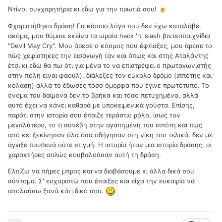
Ντίνο, συγχαρητήρια κι εδώ για την πρωτιά σου!
🍺
Φχαριστήθηκα δράση! Για κάποιο λόγο που δεν έχω καταλάβει
ακόμα, μου θύμισε εκείνα τα ωραία hack 'n' slash βιντεοπαιχνίδια
"Devil May Cry". Μου άρεσε ο κόσμος που έφτιαξες, μου άρεσε το
πώς χειρίστηκες την εισαγωγή (αν και όπως και στης Αταλάντης
έτσι κι εδώ θα πω ότι για μένα το να επιστρέψει ο πρωταγωνιστής
στην πόλη είναι φάουλ), διάλεξες τον εύκολο δρόμο (ιππότης και
κόλαση) αλλά το έδωσες τόσο όμορφα που έγινε πρωτότυπο. Το
όνομα του δαίμονα δεν το βρήκα και τόσο πετυχημένο, αλλά
αυτό έχει να κάνει καθαρά με υποκειμενικά γούστα. Επίσης,
παρότι στην ιστορία σου έπαιζε τεράστιο ρόλο, ίσως τον
μεγαλύτερο, το τι συνέβη στην αγαπημένη του ιππότη και πώς
από κει ξεκίνησαν όλα όσα οδήγησαν στη νίκη του τελικά, δεν με
άγγιξε πουθενά ούτε στιγμή. Η ιστορία ήταν μια ιστορία δράσης, οι
χαρακτήρες απλώς κουβαλούσαν αυτή τη δράση.
Ελπίζω να πήρες μπρος και να διαβάσουμε κι άλλα δικά σου
σύντομα. Σ' ευχαριστώ που έπαιξες και είχα την ευκαιρία να
απολαύσω ξανά κάτι δικό σου.