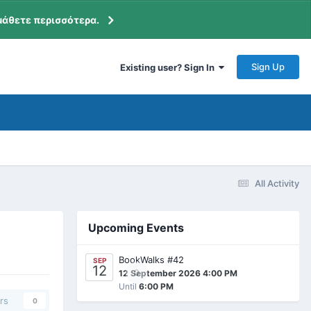
μάθετε περισσότερα.
Sign Up
Existing user? Sign In
All Activity
Upcoming Events
BookWalks #42
SEP
12
0
12 September 2026 4:00 PM
Until
6:00 PM
rs
0