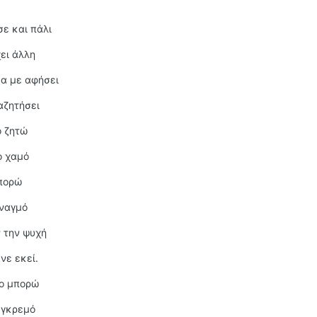
σε και πάλι
ει άλλη
θα με αφήσει
αζητήσει
ο ζητώ
ο χαμό
μπορώ
εναγμό
 την ψυχή
νε εκεί.
το μπορώ
 γκρεμό