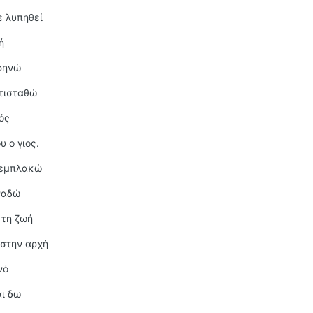
ε λυπηθεί
ή
θρηνώ
ντισταθώ
ός
υ ο γιος.
πεμπλακώ
ναδώ
 τη ζωή
 στην αρχή
νό
αι δω