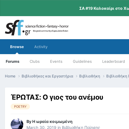
ΣΑ #19 Καλοκαίρι στο Χ
Browse
Activity
Forums
Clubs
Events
Guidelines
Leaderboard
Home
Βιβλιοθήκες και Εργαστήρια
Βιβλιοθήκη
Βιβλιοθήκη
ΈΡΩΤΑΣ: Ο γιος του ανέμου
POETRY
By
Η ωραία κοιμωμένη
March 30, 2019
in
Βιβλιοθήκη Ποίησης