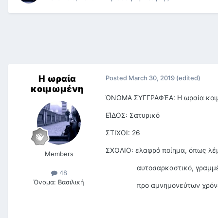
Η ωραία
Posted
March 30, 2019
(edited)
κοιμωμένη
ΌΝΟΜΑ ΣΥΓΓΡΑΦΈΑ: Η ωραία κοι
ΕΊΔΟΣ: Σατυρικό
ΣΤΙΧΟΙ: 26
ΣΧΟΛΙΟ: ελαφρό ποίημα, όπως λέμ
Members
αυτοσαρκαστικό, γραμμένο 
48
Όνομα:
Βασιλική
προ αμνημονεύτων χρόν