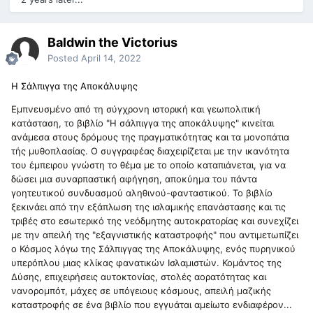
Baldwin the Victorius
Posted
April 14, 2022
Η Σάλπιγγα της Αποκάλυψης
Εμπνευσμένο από τη σύγχρονη ιστορική και γεωπολιτική
κατάσταση, το βιβλίο "Η σάλπιγγα της αποκάλυψης" κινείται
ανάμεσα στους δρόμους της πραγματικότητας και τα μονοπάτια
τής μυθοπλασίας. Ο συγγραφέας διαχειρίζεται με την ικανότητα
του έμπειρου γνώστη το θέμα με το οποίο καταπιάνεται, για να
δώσει μια συναρπαστική αφήγηση, αποκύημα του πάντα
γοητευτικού συνδυασμού αληθινού-φανταστικού. Το βιβλίο
ξεκινάει από την εξάπλωση της ισλαμικής επανάστασης και τις
τριβές στο εσωτερικό της νεόδμητης αυτοκρατορίας και συνεχίζει
με την απειλή της "εξαγνιστικής καταστροφής" που αντιμετωπίζει
ο Κόσμος λόγω της Σάλπιγγας της Αποκάλυψης, ενός πυρηνικού
υπερόπλου μιας κλίκας φανατικών Ισλαμιστών. Κομάντος της
Δύσης, επιχειρήσεις αυτοκτονίας, στολές αορατότητας και
νανορομπότ, μάχες σε υπόγειους κόσμους, απειλή μαζικής
καταστροφής σε ένα βιβλίο που εγγυάται αμείωτο ενδιαφέρον...