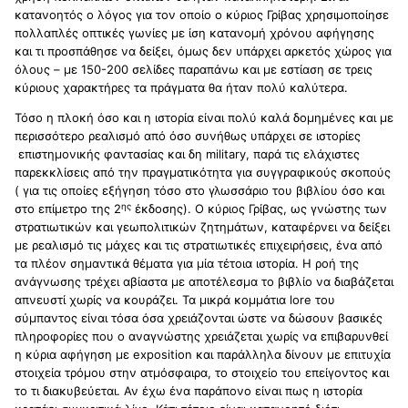
κατανοητός ο λόγος για τον οποίο ο κύριος Γρίβας χρησιμοποίησε
πολλαπλές οπτικές γωνίες με ίση κατανομή χρόνου αφήγησης
και τι προσπάθησε να δείξει, όμως δεν υπάρχει αρκετός χώρος για
όλους – με 150-200 σελίδες παραπάνω και με εστίαση σε τρεις
κύριους χαρακτήρες τα πράγματα θα ήταν πολύ καλύτερα.
Τόσο η πλοκή όσο και η ιστορία είναι πολύ καλά δομημένες και με
περισσότερο ρεαλισμό από όσο συνήθως υπάρχει σε ιστορίες
επιστημονικής φαντασίας και δη
military
, παρά τις ελάχιστες
παρεκκλίσεις από την πραγματικότητα για συγγραφικούς σκοπούς
( για τις οποίες εξήγηση τόσο στο γλωσσάριο του βιβλίου όσο και
ης
στο επίμετρο της 2
έκδοσης). Ο κύριος Γρίβας, ως γνώστης των
στρατιωτικών και γεωπολιτικών ζητημάτων, καταφέρνει να δείξει
με ρεαλισμό τις μάχες και τις στρατιωτικές επιχειρήσεις, ένα από
τα πλέον σημαντικά θέματα για μία τέτοια ιστορία. Η ροή της
ανάγνωσης τρέχει αβίαστα με αποτέλεσμα το βιβλίο να διαβάζεται
απνευστί χωρίς να κουράζει. Τα μικρά κομμάτια
lore
του
σύμπαντος είναι τόσα όσα χρειάζονται ώστε να δώσουν βασικές
πληροφορίες που ο αναγνώστης χρειάζεται χωρίς να επιβαρυνθεί
η κύρια αφήγηση με
exposition
και παράλληλα δίνουν με επιτυχία
στοιχεία τρόμου στην ατμόσφαιρα, το στοιχείο του επείγοντος και
το τι διακυβεύεται. Αν έχω ένα παράπονο είναι πως η ιστορία