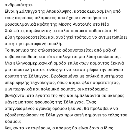
ανθρωπότητα.
Είναι η Σάλπι
γγα της Αποκάλυψης, κατασκΣευασμένη από
τους ακραίους ισλαμιστές που έχουν ενοποιήσει τα
μουσουλμανικά κράτη της Μέσης Ανατολής στο Νέο
Χαλιφάτο, σαρώνοντας τα παλιά κοσμικά καθεστώτα. Η
Δύση τρομοκρατείται και αναζητεί τρόπους να αντιμετωπίσει
αυτή την πρωτοφανή απειλή.
Το πυρηνικό της οπλοστάσιο αδρανοποιείται από μαζική
κυβερνοεπίθεση και τότε επιλέγεται μια λύση απελπισίας.
Μια ελληνοαμερικανική ομάδα επίλεκτων κομάντος ξεκινά
μια αποστολή αυτοκτονίας για να καταστρέψει την υπόγεια
κρύπτη της Σάλπιγγας. Εφοδιασμένοι με οπλικά συστήματα
υπερυψηλής τεχνολογίας, όπως καμουφλάζ αορατότητας,
μίνι πυρηνικά και πολεμικά ρομπότ, οι καταδρομείς
βυθίζονται στα έγκατα της γης και εμπλέκονται σε σκληρές
μάχες με τους φρουρούς της Σάλπιγγας. Ένας
απεγνωσμένος αγώνας δρόμου ξεκινά, θα προλάβουν να
εξουδετερώσουν τη Σάλπιγγα πριν αυτή σημάνει το τέλος του
κόσμου;
Και, αν τα καταφέρουν, ο κόσμος θα είναι ξανά ο ίδιος;