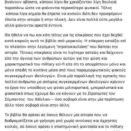
βγαίνουν αβίαστα, κάποιοι λίγοι θα χρειάζονταν λίγη δουλειά
παραπάνω ώστε να φαίνονται περισσότερο φυσικοί. Τέλος
κάποια λίγα σημεία θα έπρεπε να κοπούν διότι δεν προσφέρουν
τίποτα στην ιστορία ή στην πλοκή. Δεν είναι πολλά ούτε μεγάλα
αλλά φαίνονται αρκετά έντονα.
Θα ήθελα να πω και κάτι τέλος για τις επικρίσεις που έχει δεχθεί
κατά καιρούς αυτό το βιβλίο από μερικούς. Η επίκριση εστιάζει επί
το πλείστον στην λεγόμενη ‘’στρατοκαυλίαση’’ που διέππει την
ιστορία. Τέτοιες επικρίσεις είναι το λιγότερο αστείες και δείχνουν
είτε την άγνοια των ανθρώπων αυτών για την φύση και
χαρακτηριστικά του
military
sci
-
fi
είτε ότι το απορρίπτουν μόνο και
μόνο επειδή το κοιτάνε μέσα από τους παραμορφωτικούς φακούς
συγκεκριμένων ιδεολογιών. Είναι μία παραλλαγή της κριτικής που
πολλοί άνθρωποι με απόψεις συγκεκριμένων ιδεολογιών κρίνουν
τα έργα του υποείδους ως φύσει μιλιταριστικά, ιμπεριαλιστικά και
φασιστικά όπως έχουμε δει να κάνουν με το
Στρατιώτες του
Σύμπαντος
του Χάϊνλαιν – όσο σοβαρά είναι στην μία περίπτωση
άλλο τόσο σοβαρά είναι στην άλλη.
Το βιβλίο θα αρέσει σε όσους θέλουν μία ιστορία που να
διαδραματίζεται με γρήγορη ροή χωρίς ανούσιες και άχρηστες
κοιλιές, σε όσους αρέσει η επιστημονική φαντασία και το
military