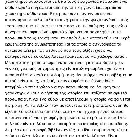
χαρακτήρες αναλύονται σε δικά τους εισαγωγικά κεφάλαια ενώ
κάθε κεφάλαιο γράφεται από την οπτική γωνία διαφορετικού
χαρακτήρα κάθε φορά. Έτσι μπορούν οι αναγνώστες να
κατανοήσουν πολύ καλά τα κίνητρα και την ψυχοσύνθεση τους
τόσο μέσα από τις ιστορίες τους όσο και τις σκέψεις τους ενώ ο
συγγραφέας αφιερώνει αρκετό χώρο για να ασχοληθεί με τα
προσωπικά τους ερωτήματα, τα οποία όμως αποτελούν και μικρά
ερωτήματα της ανθρωπότητας και τα οποία ο συγγραφέας τα
αντιμετωπίζει με τον σεβασμό που τους αξίζει χωρίς να
καταφεύγει σε εύκολες λύσεις προκειμένου να χαϊδέψει αυτιά .
Με αυτό τον τρόπο αποφεύγεται να γίνει η ιστορία βαρετή. Σε
γενικές γραμμές οι χαρακτήρες είναι καλογραμμένοι χωρίς να
παρουσιάζουν κενά στην δομή τους. Αν υπάρχει ένα πρόβλημα με
αυτούς είναι πως, κατ’εμέ, ο συγγραφέας αφιέρωσε ίσως
υπερβολικά πολύ χώρο για την παρουσίαση και δόμηση των
χαρακτήρων και η αφήγηση της ιστορίας επιμερίζεται σε αρκετά
πρόσωπα αντί για ένα κύριο με αποτέλεσμα η ιστορία να φαίνεται
πιο μικρή. Αν το βιβλίο ήταν μεγαλύτερο τότε μία τέτοια λύση θα
είχε πολύ καλύτερα αποτελέσματα – και η χρήση ενός κύριου
πρωταγωνιστή για την αφήγηση μέσα από τα μάτια του αντί για
πολλούς είναι η λύση που προτιμάται σε ιστορίες τέτοιου είδους.
Αν μιλάγαμε για σειρά βιβλίων εντός του ίδιου σύμπαντος τότε η
χρήση πολλαπλών οπτικών θα ήταν καταλληλότερη. Είναι