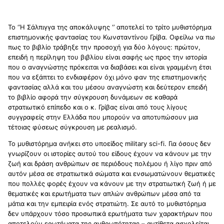
Το ‘’Η Σάλπιγγα της αποκάλυψης ‘’ αποτελεί το τρίτο μυθιστόρημα
επιστημονικής φαντασίας του Κωνσταντίνου Γρίβα. Οφείλω να πω
πως το βιβλίο τράβηξε την προσοχή για δύο λόγους: πρώτον,
επειδή η περίληψη του βιβλίου είναι σαφής ως προς την ιστορία
που ο αναγνώστης πρόκειται να διαβάσει και είναι γραμμένη έτσι
που να εξάπτει το ενδιαφέρον όχι μόνο φαν της επιστημονικής
φαντασίας αλλά και του μέσου αναγνώστη και δεύτερον επειδή
το βιβλίο αφορά την σύγκρουση δυνάμεων σε καθαρά
στρατιωτικό επίπεδο και ο κ. Γρίβας είναι από τους λίγους
συγγραφείς στην Ελλάδα που μπορούν να αποτυπώσουν μια
τέτοιας φύσεως σύγκρουση με ρεαλισμό.
Το μυθιστόρημα ανήκει στο υποείδος
military
sci
-
fi
. Για όσους δεν
γνωρίζουν οι ιστορίες αυτού του είδους έχουν να κάνουν με την
ζωή και δράση ανθρώπων σε περιόδους πολέμου ή λίγο πριν από
αυτόν μέσα σε στρατιωτικά σώματα και ενσωματώνουν θεματικές
που πολλές φορές έχουν να κάνουν με την στρατιωτική ζωή ή με
θεματικές και ερωτήματα των απλών ανθρώπων μέσα από τα
μάτια και την εμπειρία ενός στρατιώτη. Σε αυτό το μυθιστόρημα
δεν υπάρχουν τόσο προσωπικά ερωτήματα των χαρακτήρων που
αποτελούν ερωτήματα της ανθρωπότητας – αντίθετα ασχολείται