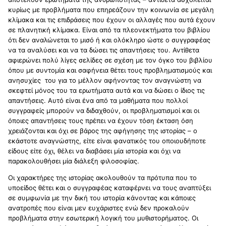
κυρίως με προβλήματα που επηρεάζουν την κοινωνία σε μεγάλη
κλίμακα και τις επιδράσεις που έχουν οι αλλαγές που αυτά έχουν
σε πλανητική κλίμακα. Είναι από τα πλεονεκτήματα του βιβλίου
ότι δεν αναλώνεται το μισό ή και ολόκληρο ώστε ο συγγραφέας
να τα αναλύσει και να τα δώσει τις απαντήσεις του. Αντίθετα
αφιερώνει πολύ λίγες σελίδες σε σχέση με τον όγκο του βιβλίου
όπου με συντομία και σαφήνεια θέτει τους προβληματισμούς και
ανησυχίες
του για το μέλλον αφήνοντας τον αναγνώστη να
σκεφτεί μόνος του τα ερωτήματα αυτά και να δώσει ο ίδιος τις
απαντήσεις. Αυτό είναι ένα από τα μαθήματα που πολλοί
συγγραφείς μπορούν να διδαχθούν, οι προβληματισμοί και οι
όποιες απαντήσεις τους πρέπει να έχουν τόση έκταση όση
χρειάζονται και όχι σε βάρος της αφήγησης της ιστορίας – ο
εκάστοτε αναγνώστης, είτε είναι φανατικός του οποιουδήποτε
είδους είτε όχι, θέλει να διαβάσει μία ιστορία και όχι να
παρακολουθήσει μία διάλεξη φιλοσοφίας.
Οι χαρακτήρες της ιστορίας ακολουθούν τα πρότυπα που το
υποείδος θέτει και ο συγγραφέας καταφέρνει να τους αναπτύξει
σε συμφωνία με την δική του ιστορία κάνοντας και κάποιες
ανατροπές που είναι μεν ευχάριστες ενώ δεν προκαλούν
προβλήματα στην εσωτερική λογική του μυθιστορήματος. Οι