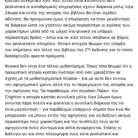
κρατάει συγκριτικά λίγο. Κάτι τέτοιο είναι κατανοητό διότι
ρεαλιστικά οι καταδρομικές επιχειρήσεις έχουν διάρκεια μόλις λίγα
24ωρα και εντός της ιστορίας του βιβλίου θα ήταν σχεδόν
αδύνατο, θα προτιμούσα όμως η επιχείρηση να ήταν μεγαλύτερη
σε διάρκεια ώστε να χτιστούν ακόμα περισσότερο οι σχέσεις των
χαρακτήρων μέσα από τις μάχες και φυσικά να υπάρχει
περισσότερη δράση – έστω και αν κάτι τέτοιο απέβαινε σε βάρος
του ρεαλιστικού στοιχείου. Θετικό στοιχείο θεωρώ την ύπαρξη
ης
του επίμετρου στο τέλος του βιβλίου της 2
έκδοσης και το οποίο
διασαφηνίζει αρκετά πράγματα.
Φυσικά δεν είναι ένα τέλειο μυθιστόρημα. Όπως είπα θεωρώ ότι η
πραγματική ιστορία κρατάει λιγότερο από όσο χρειαζόταν σε
σχέση με τα μυθιστορηματικά πλαίσια – και με αυτό δεν εννοώ
τον αφηγηματικό χρόνο αλλά την το περιεχόμενο της ιστορίας και
την αφήγηση της. Για παράδειγμα, στο
Ιουράσιο Πάρκο
του
Crighton
η ιστορία κρατάει συνολικά μόλις λίγα 24ωρα όμως
γίνονται πάρα πολλά και φαίνεται η συνολική διάρκεια της να
είναι μεγαλύτερη – για παράδειγμα υπάρχουν σημεία που ενώ θα
μπορούσαν να μπουν εντός της αφήγησης και να δείξουν ακόμα
περισσότερο τους χαρακτήρες και την ανάπτυξη τους αυτά
αφηγούνται πολύ σύντομα και απλά αναφέρονται. Επίσης οι
διάλογοι αν και στην πλειοψηφία τους είναι ρεαλιστικοί και