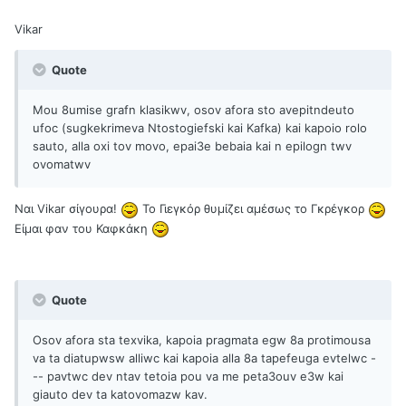
Vikar
Quote
Mou 8umise grafn klasikwv, osov afora sto avepitndeuto
ufoc (sugkekrimeva Ntostogiefski kai Kafka) kai kapoio rolo
sauto, alla oxi tov movo, epai3e bebaia kai n epilogn twv
ovomatwv
Ναι Vikar σίγουρα!
Το Γιεγκόρ θυμίζει αμέσως το Γκρέγκορ
Είμαι φαν του Καφκάκη
Quote
Osov afora sta texvika, kapoia pragmata egw 8a protimousa
va ta diatupwsw alliwc kai kapoia alla 8a tapefeuga evtelwc -
-- pavtwc dev ntav tetoia pou va me peta3ouv e3w kai
giauto dev ta katovomazw kav.