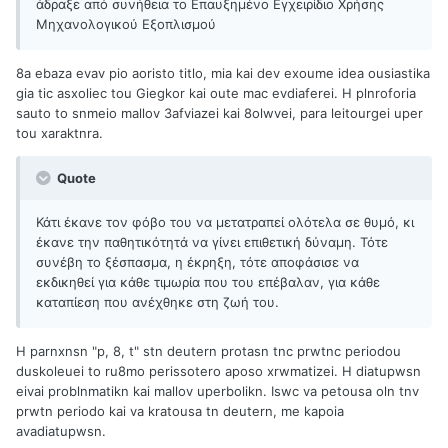
άδραξε από συνήθεια το Επαυξημένο Εγχειρίδιο Χρήσης
Μηχανολογικού Εξοπλισμού
8a ebaza evav pio aoristo titlo, mia kai dev exoume idea ousiastika
gia tic asxoliec tou Giegkor kai oute mac evdiaferei. H plnroforia
sauto to snmeio mallov 3afviazei kai 8olwvei, para leitourgei uper
tou xaraktnra.
Quote
Κάτι έκανε τον φόβο του να μετατραπεί ολότελα σε θυμό, κι
έκανε την παθητικότητά να γίνει επιθετική δύναμη. Τότε
συνέβη το ξέσπασμα, η έκρηξη, τότε αποφάσισε να
εκδικηθεί για κάθε τιμωρία που του επέβαλαν, για κάθε
καταπίεση που ανέχθηκε στη ζωή του.
H parnxnsn "p, 8, t" stn deutern protasn tnc prwtnc periodou
duskoleuei to ru8mo perissotero aposo xrwmatizei. H diatupwsn
eivai problnmatikn kai mallov uperbolikn. Iswc va petousa oln tnv
prwtn periodo kai va kratousa tn deutern, me kapoia
avadiatupwsn.