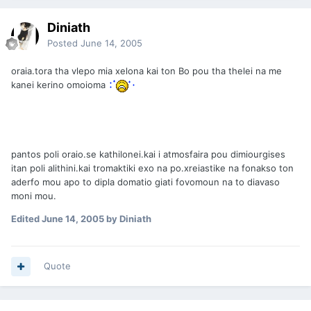
Diniath
Posted
June 14, 2005
oraia.tora tha vlepo mia xelona kai ton Bo pou tha thelei na me
kanei kerino omoioma
pantos poli oraio.se kathilonei.kai i atmosfaira pou dimiourgises
itan poli alithini.kai tromaktiki exo na po.xreiastike na fonakso ton
aderfo mou apo to dipla domatio giati fovomoun na to diavaso
moni mou.
Edited
June 14, 2005
by Diniath
Quote