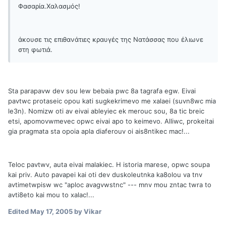
Φασαρία.Χαλασμός!
άκουσε τις επιθανάτιες κραυγές της Νατάσσας που έλιωνε
στη φωτιά.
Sta parapavw dev sou lew bebaia pwc 8a tagrafa egw. Eivai
pavtwc protaseic opou kati sugkekrimevo me xalaei (suvn8wc mia
le3n). Nomizw oti av eivai ableyiec ek merouc sou, 8a tic breic
etsi, apomovwmevec opwc eivai apo to keimevo. Alliwc, prokeitai
gia pragmata sta opoia apla diaferouv oi ais8ntikec mac!...
Teloc pavtwv, auta eivai malakiec. H istoria marese, opwc soupa
kai priv. Auto pavapei kai oti dev duskoleutnka ka8olou va tnv
avtimetwpisw wc "aploc avagvwstnc" --- mnv mou zntac twra to
avti8eto kai mou to xalac!...
Edited
May 17, 2005
by Vikar