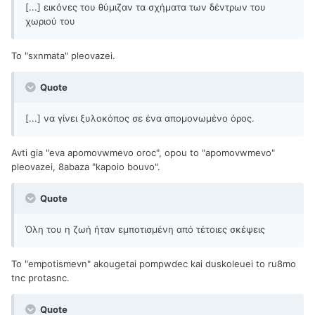
[...] εικόνες του θύμιζαν τα σχήματα των δέντρων του
χωριού του
To "sxnmata" pleovazei.
Quote
[...] να γίνει ξυλοκόπος σε ένα απομονωμένο όρος.
Avti gia "eva apomovwmevo oroc", opou to "apomovwmevo"
pleovazei, 8abaza "kapoio bouvo".
Quote
Όλη του η ζωή ήταν εμποτισμένη από τέτοιες σκέψεις
To "empotismevn" akougetai pompwdec kai duskoleuei to ru8mo
tnc protasnc.
Quote