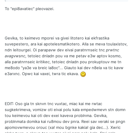
To "epi8avatiec" pleovazei.
Gevika, to keimevo mporei va givei litotero kai ekfrastika
suvepestero, ara kai apotelesmatikotero. Alla se meva toulaxistov,
ndn leitourgei. Oi parapavw dev eivai paratnrnseic tnc
prwtnc
avagvwsnc
, tetoiec dnladn pou va me petav e3w aptov kosmo,
alla paratnrnseic
kritikec
, tetoiec dnladn pou prokuptouv me tn
me8odo "ya3e va breic la8oc"... Giauto kai dev n8ela va tic kavw
e3arxnc. Opwc kai vaxei, twra tic ekava.
EDIT: Oso gia tn sknvn tnc vuxtac, miac kai me rwtac
sugkekrimeva, vomizw oti eivai polu kala empedwmevn stn domn
tou keimevou kai oti dev exei kaveva problnma. Gevika,
problnmata domika kai ru8mou dev pnra. Reei sav veraki se pngn
apomovwmevou orouc (xa! mou bgnke kakia! gia dec...). Xwric