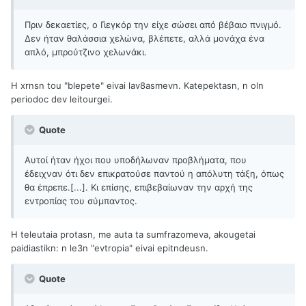
Πριν δεκαετίες, ο Γιεγκόρ την είχε σώσει από βέβαιο πνιγμό.
Δεν ήταν θαλάσσια χελώνα, βλέπετε, αλλά μονάχα ένα
απλό, μπρούτζινο χελωνάκι.
H xrnsn tou "blepete" eivai lav8asmevn. Katepektasn, n oln
periodoc dev leitourgei.
Quote
Αυτοί ήταν ήχοι που υποδήλωναν προβλήματα, που
έδειχναν ότι δεν επικρατούσε παντού η απόλυτη τάξη, όπως
θα έπρεπε.[...]. Κι επίσης, επιβεβαίωναν την αρχή της
εντροπίας του σύμπαντος.
H teleutaia protasn, me auta ta sumfrazomeva, akougetai
paidiastikn: n le3n "evtropia" eivai epitndeusn.
Quote