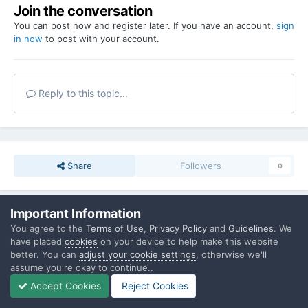
Join the conversation
You can post now and register later. If you have an account,
sign
in now
to post with your account.
Reply to this topic...
Share
Followers
0
Important Information
Go to topic listing
You agree to the
Terms of Use
,
Privacy Policy
and
Guidelines
. We
have placed
cookies
on your device to help make this website
better. You can
adjust your cookie settings
, otherwise we'll
Upcoming Events
assume you're okay to continue..
Accept Cookies
Reject Cookies
BookWalks #42
SEP