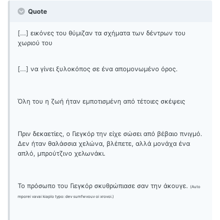
Quote
[...] εικόνες του θύμιζαν τα σχήματα των δέντρων του
χωριού του
[...] να γίνει ξυλοκόπος σε ένα απομονωμένο όρος.
Όλη του η ζωή ήταν εμποτισμένη από τέτοιες σκέψεις
Πριν δεκαετίες, ο Γιεγκόρ την είχε σώσει από βέβαιο πνιγμό.
Δεν ήταν θαλάσσια χελώνα, βλέπετε, αλλά μονάχα ένα
απλό, μπρούτζινο χελωνάκι.
Το πρόσωπο του Γιεγκόρ σκυθρώπιασε σαν την άκουγε.
(Auto
mporei vavai kiaplo typo: dev sumfwvouv oi xrovoi.)