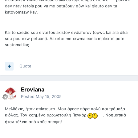
dev ntav tetoia pou va me peta3ouv e3w kai giauto dev ta
katovomazw kav.
Kai to sxedio sou eivai toulaxistov evdiaferov (opwc kai alla dika
sou pou exw petuxei). Asxeto: me xrwma exeic mplextei pote
sustnmatika;
Quote
Eroviana
Posted
May 15, 2005
Μελδόκιε, ήταν απίστευτο. Μου άρεσε πάρα πολύ και τρόμαξα
κιόλας. Τον καημένο αρρωστούλη Γιεγκόρ
. Νοηματικά
ήταν τέλειο από κάθε άποψη!