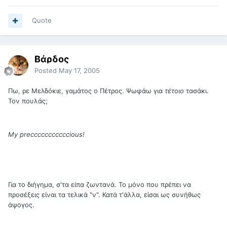
Quote
Βάρδος
Posted
May 17, 2005
Πω, ρε Μελδόκιε, γαμάτος ο Πέτρος. Ψωφάω για
τέτοιο
τασάκι.
Τον πουλάς;
My precccccccccccious!
Για το διήγημα, σ'τα είπα ζωντανά. Το μόνο που πρέπει να
προσέξεις είναι τα τελικά "ν". Κατά τ'άλλα, είσαι ως συνήθως
άψογος.