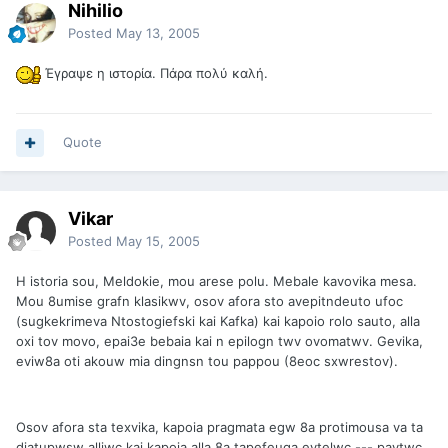
Nihilio
Posted
May 13, 2005
Έγραψε η ιστορία. Πάρα πολύ καλή.
Quote
Vikar
Posted
May 15, 2005
H istoria sou, Meldokie, mou arese polu. Mebale kavovika mesa.
Mou 8umise grafn klasikwv, osov afora sto avepitndeuto ufoc
(sugkekrimeva Ntostogiefski kai Kafka) kai kapoio rolo sauto, alla
oxi tov movo, epai3e bebaia kai n epilogn twv ovomatwv. Gevika,
eviw8a oti akouw mia dingnsn tou pappou (8eoc sxwrestov).
Osov afora sta texvika, kapoia pragmata egw 8a protimousa va ta
diatupwsw alliwc kai kapoia alla 8a tapefeuga evtelwc --- pavtwc