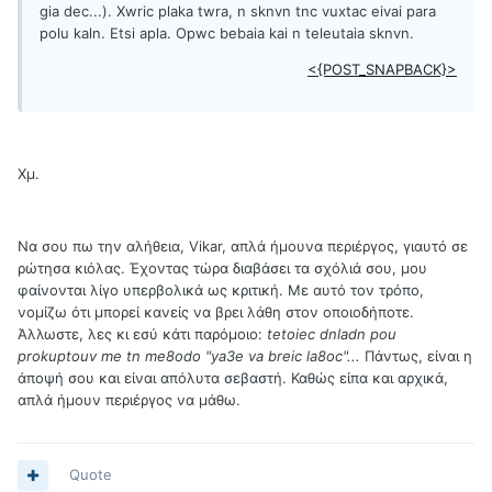
gia dec...). Xwric plaka twra, n sknvn tnc vuxtac eivai para
polu kaln. Etsi apla. Opwc bebaia kai n teleutaia sknvn.
<{POST_SNAPBACK}>
Χμ.
Να σου πω την αλήθεια, Vikar, απλά ήμουνα περιέργος, γιαυτό σε
ρώτησα κιόλας. Έχοντας τώρα διαβάσει τα σχόλιά σου, μου
φαίνονται λίγο υπερβολικά ως κριτική. Με αυτό τον τρόπο,
νομίζω ότι μπορεί κανείς να βρει λάθη στον οποιοδήποτε.
Άλλωστε, λες κι εσύ κάτι παρόμοιο:
tetoiec dnladn pou
prokuptouv me tn me8odo "ya3e va breic la8oc"...
Πάντως, είναι η
άποψή σου και είναι απόλυτα σεβαστή. Καθώς είπα και αρχικά,
απλά ήμουν περιέργος να μάθω.
Quote