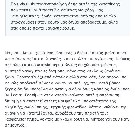
Είχε γίνει μία προσωποποίηση όλης αυτής της καταπίεσης
που πρέπει να "υποστεί" ο καθένας για χάρη μιας
"συνηθισμένης" ζωής' καταστάσεων από τις οποίες όλο
υποσχόμαστε στον εαυτό μας ότι θα αποδράσουμε, αλλά
στις οποίες πάντα ξαναγυρίζουμε.
Ναι, ναι.. Και το χειρότερο είναι πως ο δρόμος αυτός φαίνεται να
ναι ο "σωστός" και ο "λογικός" και ο πολλά υποσχόμενος. Νιώθεις
ασφάλεια και προστασία περπατώντας σε χιλιοπατημένους,
αυστηρά χαραγμένους δρόμους, κάνοντας κύκλους ξανά και
ξανά. Προστασία όχι από
κάποιον
αλλά από
κάτι
, ένα απρόσωπο
κοινώς αποδεκτό σύνολο κανόνων σκέψης, που κατά βάθος
ξέρεις ότι δε μπορεί να νοιαστεί για σένα όπως κάποιος άνθρωπος
θα έκανε. Σκοπίμως στην ιστορία φαίνεται αυτή η απρόσωπη
δύναμη να αποτελεί ατελές και ψεύτικο υποκατάστατο της
αληθινής, ανθρώπινης, μητρικής φροντίδας. Κάποιοι νιώθουν την
ανάγκη να καταπιέζονται, αγοράζουν την πλαστή τους
"ασφάλεια" πληρώνοντας με γκρίζα ρουτίνα. Μήπως χάνουν κάτι
σημαντικό;