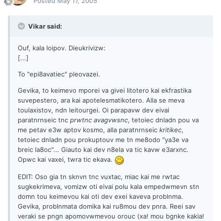
Posted
May 17, 2005
Vikar said:
Ouf, kala loipov. Dieukrivizw:
[...]
To "epi8avatiec" pleovazei.
Gevika, to keimevo mporei va givei litotero kai ekfrastika
suvepestero, ara kai apotelesmatikotero. Alla se meva
toulaxistov, ndn leitourgei. Oi parapavw dev eivai
paratnrnseic tnc
prwtnc avagvwsnc
, tetoiec dnladn pou va
me petav e3w aptov kosmo, alla paratnrnseic
kritikec
,
tetoiec dnladn pou prokuptouv me tn me8odo "ya3e va
breic la8oc"... Giauto kai dev n8ela va tic kavw e3arxnc.
Opwc kai vaxei, twra tic ekava.
EDIT: Oso gia tn sknvn tnc vuxtac, miac kai me rwtac
sugkekrimeva, vomizw oti eivai polu kala empedwmevn stn
domn tou keimevou kai oti dev exei kaveva problnma.
Gevika, problnmata domika kai ru8mou dev pnra. Reei sav
veraki se pngn apomovwmevou orouc (xa! mou bgnke kakia!