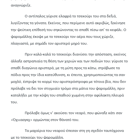
αναγνώριζε.
Ο αντίπαλος γύρισε ελαφρά το τσεκούρι του στα δεξιά,
λυγίζοντας τα γόνατα. Εκείνος, που περίμενε αυτό ακριβώς, ξεκίνησε
την ψεύτικη επίθεσή του σηκώνοντας το σπαθί πίσω απ' το κεφάλι. Ο
ψαρομάλλης έκοψε με το τσεκούρι τον αέρα που τους χώριζε,
πλαγιαστά, με σημάδι τον αριστερό μηρό του.
Πριν καλά-καλά το τσεκούρι διανύσει την απόσταση, εκείνος
άλλαξε αστραπιαία τη θέση των χεριών και των ποδιών του: γύρισε το
σπαθί διαγώνια αριστερά, με τη μύτη προς τα κάτω, στράβωσε τα
πόδια προς την ίδια κατεύθυνση, κι έπειτα, χρησιμοποιώντας τα σαν
μοχλό, έστριψε το κορμί του αριστερόστροφα με τέτοια βία, που δεν
πρόλαβε να δει τον στιγμιαίο τρόμο στα μάτια του ψαρομάλλη, πριν
καταλήξει με την κόψη του σπαθιού χωμένη στην αφύλακτη πλευρά
του.
Πρόλαβε όμως ν' ακούσει τον νεαρό, που φώναξε κάτι σαν
«Όχιιααγκχ» ορμώντας στον θάνατό του.
Τα μαχαίρια του νεαρού έπεσαν στη γη σχεδόν ταυτόχρονα
με το τσεκούρι του ψαρομάλλη.