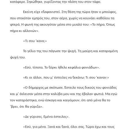
κατάφερε. Σηκώθηκε, γυρίζοντας την πλάτη του στον τάφο.
Εκείνη είχε εξαφανιστεί. Στη θέση της τώρα ήταν ο μπούφος,
που στεκόταν εμπρός του, στον αέρα, χωρίς να κουνάει καθόλου τα
φτερά. Η φωνή της ακουγόταν μέσα στο μυαλό του: «Το πήρα. Όπως
πήρα κι αλλονών».
«Τι σου 'κανα;»
Το γέλιο της του πάγωσε την ψυχή. Τη μαύρη και καταραμένη
ψυχή του.
«Εσύ, τίποτα. Το ξόρκι ήθελε κεφάλια φονιάδων».
«Κι οι άλλοι, που μ' έστειλες να ξεκάνω; Τι σου 'καναν;»
«Ο δήμαρχος με σκότωσε. Έστειλε τους δικούς του φονιάδες
και μ' έκλεισαν μέσα στην καλύβα μου και της έβαλαν φωτιά. Μα εγώ
τον καταράστηκα, ενώ έσκαγα και καιγόμουν, ότι από μένα θα το
'βρει, ότι θα γύριζα».
«Δε γύρισες. Εμένα έστειλες».
«Εσύ, για μένα. Ξανά και ξανά, όλοι σας. Τώρα έχω και τους