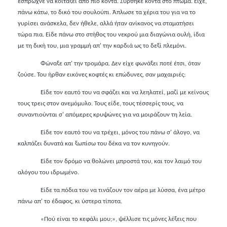
έσπρωχνε να κοιτάξει από πιο κοντά. Σύρθηκε κοντά στο πτώμα. Είχε,
πάνω κάτω, το δικό του σουλούπι. Άπλωσε τα χέρια του για να το
γυρίσει ανάσκελα, δεν ήθελε, αλλά ήταν ανίκανος να σταματήσει
τώρα πια. Είδε πάνω στο στήθος του νεκρού μια διαγώνια ουλή, ίδια
με τη δική του, μια γραμμή απ' την καρδιά ως το δεξί πλεμόνι.
Φώναξε απ' την τρομάρα. Δεν είχε φωνάξει ποτέ έτσι, όταν
ζούσε. Του ήρθαν εικόνες κοφτές κι επώδυνες, σαν μαχαιριές:
Είδε τον εαυτό του να σφάζει και να λεηλατεί, μαζί με κείνους
τους τρεις στον ανεμόμυλο. Τους είδε, τους τέσσερίς τους, να
συναντιούνται σ' απόμερες κρυψώνες για να μοιράζουν τη λεία.
Είδε τον εαυτό του να τρέχει, μόνος του πάνω σ' άλογο, να
καλπάζει δυνατά και ξωπίσω του δέκα να τον κυνηγούν.
Είδε τον δρόμο να θολώνει μπροστά του, και τον λαιμό του
αλόγου του ιδρωμένο.
Είδε τα πόδια του να τινάζουν τον αέρα με λύσσα, ένα μέτρο
πάνω απ' το έδαφος, κι ύστερα τίποτα.
«Πού είναι το κεφάλι μου;», ψέλλισε τις μόνες λέξεις που