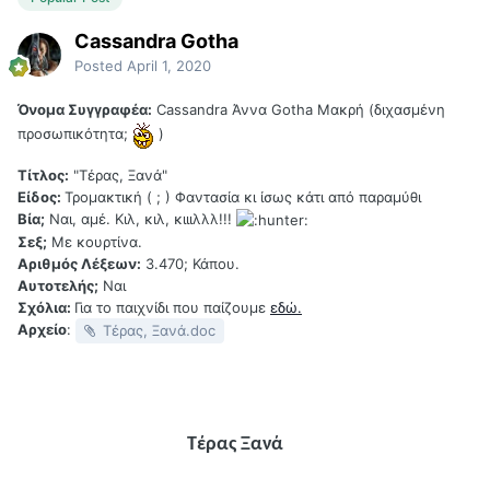
Cassandra Gotha
Posted
April 1, 2020
Όνομα Συγγραφέα:
Cassandra Άννα Gotha Μακρή (διχασμένη
προσωπικότητα;
)
Τίτλος:
"Τέρας, Ξανά"
Είδος:
Τρομακτική ( ; ) Φαντασία κι ίσως κάτι από παραμύθι
Βία;
Ναι, αμέ. Κιλ, κιλ, κιιιλλλ!!!
Σεξ;
Με κουρτίνα.
Αριθμός Λέξεων:
3.470; Κάπου.
Αυτοτελής;
Ναι
Σχόλια:
Για το παιχνίδι που παίζουμε
εδώ.
Αρχείο
:
Τέρας, Ξανά.doc
Τέρας Ξανά