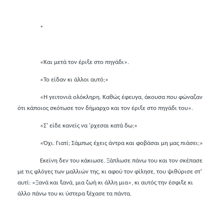
*
«Και μετά τον έριξε στο πηγάδι».
«Το είδαν κι άλλοι αυτό;»
«Η γειτονιά ολόκληρη. Καθώς έφευγα, άκουσα που φώναζαν
ότι κάποιος σκότωσε τον δήμαρχο και τον έριξε στο πηγάδι του».
«Σ' είδε κανείς να 'ρχεσαι κατά δω;»
«Όχι. Γιατί; Σάμπως έχεις άντρα και φοβάσαι μη μας πιάσει;»
Εκείνη δεν του κάκιωσε. Ξάπλωσε πάνω του και τον σκέπασε
με τις φλόγες των μαλλιών της, κι αφού τον φίλησε, του ψιθύρισε στ'
αυτί: «Ξανά και ξανά, μια ζωή κι άλλη μια», κι αυτός την έσφιξε κι
άλλο πάνω του κι ύστερα ξέχασε τα πάντα.