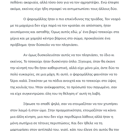
πεθάνει ακαριαία, αλλά τόσο όσο για να τον αχρηστέψει. Ενώ έπεφτε
ακόμα, εκείνος είχε ήδη στραφεί να αντιμετωπίσει τους άλλους δύο.
Ο ψαρομάλλης ήταν ο πιο επικίνδυνος της τριάδας. Τον νεαρό
με τα μαχαίρια δεν είχε παρά να τον κρατάει σε απόσταση, ήταν
ανυπόμονος και ασταθής. Όμως αυτός εδώ, μ' ένα βαρύ τσεκούρι στα
χέρια και με χαμηλό κέντρο βάρους στο σώμα, προκαλούσε ένα
πρόβλημα: ήταν δύσκολο να τον πλησιάσει.
Αν όμως δυσκολευόταν αυτός να τον πλησιάσει, το ίδιο κι
εκείνος. Το τσεκούρι ήταν δυσκίνητο όπλο. Σίγουρα, όταν θα έκανε
την κίνησή του θα ήταν καθοριστική, αλλά είχε μόνο μία, άντε δύο το
πολύ ευκαιρίες, σε μια μάχη. Κι αυτό, ο ψαρομάλλης φαινόταν να το
ξέρει καλά. Στεκόταν με τα πόδια ανοιχτά και το τσεκούρι στο ύψος
της κοιλιάς του. Ήταν ανέκφραστος, το πρόσωπό του παγωμένο, σαν
να είχε συγκεντρώσει όλη του τη θέληση σ' αυτή τη λαβή.
Σήκωσε το σπαθί ψηλά, σαν να ετοιμαζόταν να τον χτυπήσει
στον λαιμό ή στον ώμο. Στην πραγματικότητα, ετοιμαζόταν να κάνει
μια άλλη κίνηση, μια που δεν είχε περιθώρια λάθους αλλά ήταν η
μόνη σωτήρια σε τέτοιες περιπτώσεις. Και δεν ήθελε να τη
μαρτυρήσει στον αντίπαλό του, γιατί, κάτι του έλεγε ότι αυτός θα την