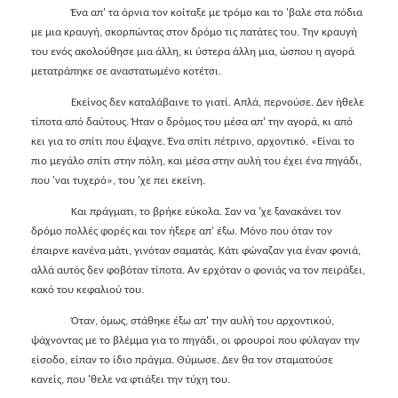
Ένα απ' τα όρνια τον κοίταξε με τρόμο και το 'βαλε στα πόδια
με μια κραυγή, σκορπώντας στον δρόμο τις πατάτες του. Την κραυγή
του ενός ακολούθησε μια άλλη, κι ύστερα άλλη μια, ώσπου η αγορά
μετατράπηκε σε αναστατωμένο κοτέτσι.
Εκείνος δεν καταλάβαινε το γιατί. Απλά, περνούσε. Δεν ήθελε
τίποτα από δαύτους. Ήταν ο δρόμος του μέσα απ' την αγορά, κι από
κει για το σπίτι που έψαχνε. Ένα σπίτι πέτρινο, αρχοντικό. «Είναι το
πιο μεγάλο σπίτι στην πόλη, και μέσα στην αυλή του έχει ένα πηγάδι,
που 'ναι τυχερό», του 'χε πει εκείνη.
Και πράγματι, το βρήκε εύκολα. Σαν να 'χε ξανακάνει τον
δρόμο πολλές φορές και τον ήξερε απ' έξω. Μόνο που όταν τον
έπαιρνε κανένα μάτι, γινόταν σαματάς. Κάτι φώναζαν για έναν φονιά,
αλλά αυτός δεν φοβόταν τίποτα. Αν ερχόταν ο φονιάς να τον πειράξει,
κακό του κεφαλιού του.
Όταν, όμως, στάθηκε έξω απ' την αυλή του αρχοντικού,
ψάχνοντας με το βλέμμα για το πηγάδι, οι φρουροί που φύλαγαν την
είσοδο, είπαν το ίδιο πράγμα. Θύμωσε. Δεν θα τον σταματούσε
κανείς, που 'θελε να φτιάξει την τύχη του.