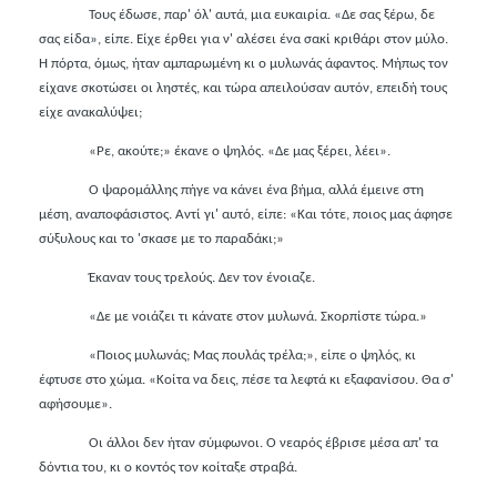
Τους έδωσε, παρ' όλ' αυτά, μια ευκαιρία. «Δε σας ξέρω, δε
σας είδα», είπε. Είχε έρθει για ν' αλέσει ένα σακί κριθάρι στον μύλο.
Η πόρτα, όμως, ήταν αμπαρωμένη κι ο μυλωνάς άφαντος. Μήπως τον
είχανε σκοτώσει οι ληστές, και τώρα απειλούσαν αυτόν, επειδή τους
είχε ανακαλύψει;
«Ρε, ακούτε;» έκανε ο ψηλός. «Δε μας ξέρει, λέει».
Ο ψαρομάλλης πήγε να κάνει ένα βήμα, αλλά έμεινε στη
μέση, αναποφάσιστος. Αντί γι' αυτό, είπε: «Και τότε, ποιος μας άφησε
σύξυλους και το 'σκασε με το παραδάκι;»
Έκαναν τους τρελούς. Δεν τον ένοιαζε.
«Δε με νοιάζει τι κάνατε στον μυλωνά. Σκορπίστε τώρα.»
«Ποιος μυλωνάς; Μας πουλάς τρέλα;», είπε ο ψηλός, κι
έφτυσε στο χώμα. «Κοίτα να δεις, πέσε τα λεφτά κι εξαφανίσου. Θα σ'
αφήσουμε».
Οι άλλοι δεν ήταν σύμφωνοι. Ο νεαρός έβρισε μέσα απ' τα
δόντια του, κι ο κοντός τον κοίταξε στραβά.