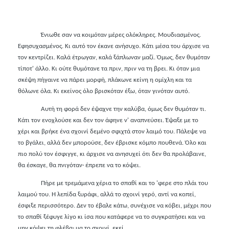
*
Ένιωθε σαν να κοιμόταν μέρες ολόκληρες. Μουδιασμένος.
Εφησυχασμένος. Κι αυτό τον έκανε ανήσυχο. Κάτι μέσα του άρχισε να
τον κεντρίζει. Καλά έτρωγαν, καλά ξάπλωναν μαζί. Όμως, δεν θυμόταν
τίποτ' άλλο. Κι ούτε θυμότανε τα πριν, πριν να τη βρει. Κι όταν μια
σκέψη πήγαινε να πάρει μορφή, πλάκωνε κείνη η ομίχλη και τα
θόλωνε όλα. Κι εκείνος όλο βρισκόταν έξω, όταν γινόταν αυτό.
Αυτή τη φορά δεν έψαχνε την καλύβα, όμως δεν θυμόταν τι.
Κάτι τον ενοχλούσε και δεν τον άφηνε ν' αναπνεύσει. Έψαξε με το
χέρι και βρήκε ένα σχοινί δεμένο σφιχτά στον λαιμό του. Πάλεψε να
το βγάλει, αλλά δεν μπορούσε, δεν έβρισκε κόμπο πουθενά. Όλο και
πιο πολύ τον έσφιγγε, κι άρχισε να ανησυχεί ότι δεν θα προλάβαινε,
θα έσκαγε, θα πνιγόταν
·
έπρεπε να το κόψει.
Πήρε με τρεμάμενα χέρια το σπαθί και το 'φερε στο πλάι του
λαιμού του. Η λεπίδα ξυράφι, αλλά το σχοινί γερό, αντί να κοπεί,
έσφιξε περισσότερο. Δεν το έβαλε κάτω, συνέχισε να κόβει, μέχρι που
το σπαθί ξέφυγε λίγο κι ίσα που κατάφερε να το συγκρατήσει και να
μην κόψει τη φλέβα
·
μα το σχοινί, εκεί.