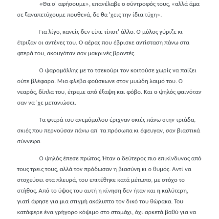
«Θα σ' αφήσουμε», επανέλαβε ο σύντροφός τους, «αλλά άμα
σε ξαναπετύχουμε πουθενά, δε θα 'χεις την ίδια τύχη».
Για λίγο, κανείς δεν είπε τίποτ' άλλο. Ο μύλος γύριζε κι
έτριζαν οι αντένες του. Ο αέρας που έβρισκε αντίσταση πάνω στα
φτερά του, ακουγόταν σαν μακρινές βροντές.
Ο ψαρομάλλης με το τσεκούρι τον κοιτούσε χωρίς να παίζει
ούτε βλέφαρο. Μια φλέβα φούσκωνε στον μυώδη λαιμό του. Ο
νεαρός, δίπλα του, έτρεμε από έξαψη και φόβο. Και ο ψηλός φαινόταν
σαν να 'χε μετανιώσει.
Τα φτερά του ανεμόμυλου έριχναν σκιές πάνω στην τριάδα,
σκιές που περνούσαν πάνω απ' τα πρόσωπα κι έφευγαν, σαν βιαστικά
σύννεφα.
Ο ψηλός έπεσε πρώτος. Ήταν ο δεύτερος πιο επικίνδυνος από
τους τρεις τους, αλλά τον πρόδωσαν η βιασύνη κι ο θυμός. Αντί να
στοχεύσει στα πλευρά, του επιτέθηκε κατά μέτωπο, με στόχο το
στήθος
.
Από το ύψος του αυτή η κίνηση δεν ήταν και η καλύτερη,
γιατί άφησε για μια στιγμή ακάλυπτο τον δικό του θώρακα. Του
κατάφερε ένα γρήγορο κόψιμο στο στομάχι, όχι αρκετά βαθύ για να