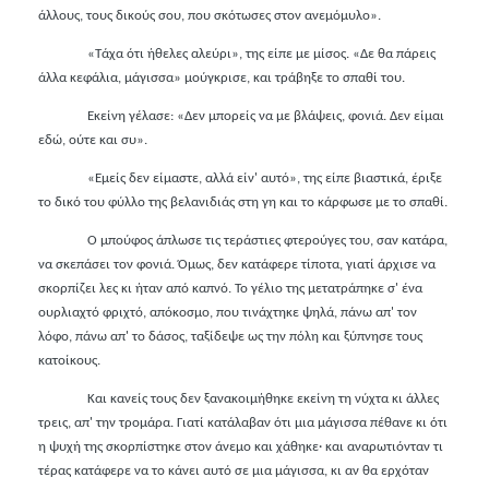
άλλους, τους δικούς σου, που σκότωσες στον ανεμόμυλο».
«Τάχα ότι ήθελες αλεύρι», της είπε με μίσος. «Δε θα πάρεις
άλλα κεφάλια, μάγισσα» μούγκρισε, και τράβηξε το σπαθί του.
Εκείνη γέλασε: «Δεν μπορείς να με βλάψεις, φονιά. Δεν είμαι
εδώ, ούτε και συ».
«Εμείς δεν είμαστε, αλλά είν' αυτό», της είπε βιαστικά, έριξε
το δικό του φύλλο της βελανιδιάς στη γη και το κάρφωσε με το σπαθί.
Ο μπούφος άπλωσε τις τεράστιες φτερούγες του, σαν κατάρα,
να σκεπάσει τον φονιά. Όμως, δεν κατάφερε τίποτα, γιατί άρχισε να
σκορπίζει λες κι ήταν από καπνό. Το γέλιο της μετατράπηκε σ' ένα
ουρλιαχτό φριχτό, απόκοσμο, που τινάχτηκε ψηλά, πάνω απ' τον
λόφο, πάνω απ' το δάσος
,
ταξίδεψε ως την πόλη και ξύπνησε τους
κατοίκους.
Και κανείς τους δεν ξανακοιμήθηκε εκείνη τη νύχτα κι άλλες
τρεις, απ' την τρομάρα. Γιατί κατάλαβαν ότι μια μάγισσα πέθανε κι ότι
η ψυχή της σκορπίστηκε στον άνεμο και χάθηκε
·
και αναρωτιόνταν τι
τέρας κατάφερε να το κάνει αυτό σε μια μάγισσα, κι αν θα ερχόταν