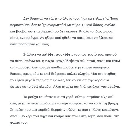
Δεν θυμόταν να χάνει το άλογό του, ή αν είχε εξαρχής. Πόσο
περπατούσε, δεν το 'χε αναρωτηθεί ως τώρα. Πυκνό δάσος, ανήλιο
και βουβό, ούτε τα βήματά του δεν άκουγε. Κι όλο το ίδιο, μπρος,
πίσω, ένα πράγμα. Αν ήξερε πού ήθελε να πάει, ίσως να ήξερε και
κατά πόσο ήταν χαμένος.
Στάθηκε να μαζέψει τις σκέψεις του, τον εαυτό του, προτού
να πέσει επάνω του η νύχτα. Ψαχούλεψε το σώμα του, πάνω και κάτω
απ' τα ρούχα: δεν πόναγε πουθενά, ούτε είχε τίποτα σπασμένο.
Έπιασε, όμως, εδώ κι εκεί διάφορες παλιές πληγές. Μια στο στήθος
του ήταν μεγαλύτερη απ' τις άλλες, ξεκινούσε απ' την καρδιά κι
έφτανε ως το δεξί πλεμόνι. Αλλά ήταν κι αυτή, όπως όλες, γιατρεμένη.
Τα ρούχα του ήταν κι αυτά γερά, ούτε μια τρύπα
·
είχε απ'
όλα, μέχρι κι έναν μανδύα με το κερί του φρέσκο, να κόβει τη βροχή.
Στη μέση του μια φαρδιά, δερμάτινη ζώνη, κι από τη ζώνη κρεμότανε
σπαθί. Το χέρι του πήγε και κούρνιασε πάνω στη λαβή, σαν πουλί στη
φωλιά του.