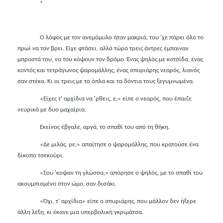
*
Ο λόφος με τον ανεμόμυλο ήταν μακριά, του 'χε πάρει όλο το
πρωί να τον βρει. Είχε φτάσει, αλλά τώρα τρεις άντρες έμπαιναν
μπροστά του, να του κόψουν τον δρόμο. Ένας ψηλός με κοτσίδα
,
ένας
κοντός και τετράγωνος ψαρομάλλης
,
ένας σπυριάρης νεαρός, λιανός
σαν στέκα. Κι οι τρεις με τα όπλα και τα δόντια τους ξεγυμνωμένα.
«Είχες τ' αρχίδια να 'ρθεις, ε;» είπε ο νεαρός, που έπαιζε
νευρικά με δυο μαχαίρια.
Εκείνος έβγαλε, αργά, το σπαθί του από τη θήκη.
«Δε μιλάς, ρε;» απαίτησε ο ψαρομάλλης, που κρατούσε ένα
δίκοπο τσεκούρι.
«Σου 'κοψαν τη γλώσσα;» απόρησε ο ψηλός, με το σπαθί του
ακουμπισμένο στον ώμο, σαν δισάκι.
«Όχι, τ' αρχίδια» είπε ο σπυριάρης, που μάλλον δεν ήξερε
άλλη λέξη, κι έκανε μια υπερβολική γκριμάτσα.