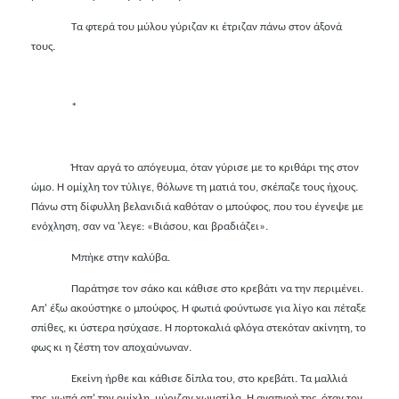
Τα φτερά του μύλου γύριζαν κι έτριζαν πάνω στον άξονά
τους.
*
Ήταν αργά το απόγευμα, όταν γύρισε με το κριθάρι της στον
ώμο. Η ομίχλη τον τύλιγε, θόλωνε τη ματιά του, σκέπαζε τους ήχους.
Πάνω στη δίφυλλη βελανιδιά καθόταν ο μπούφος, που του έγνεψε με
ενόχληση, σαν να 'λεγε: «Βιάσου, και βραδιάζει».
Μπήκε στην καλύβα.
Παράτησε τον σάκο και κάθισε στο κρεβάτι να την περιμένει.
Απ' έξω ακούστηκε ο μπούφος. Η φωτιά φούντωσε για λίγο και πέταξε
σπίθες, κι ύστερα ησύχασε. Η πορτοκαλιά φλόγα στεκόταν ακίνητη, το
φως κι η ζέστη τον αποχαύνωναν.
Εκείνη ήρθε και κάθισε δίπλα του, στο κρεβάτι. Τα μαλλιά
της, νωπά απ' την ομίχλη, μύριζαν χωματίλα. Η αναπνοή της, όταν τον