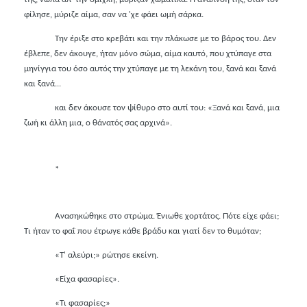
φίλησε, μύριζε αίμα, σαν να 'χε φάει ωμή σάρκα.
Την έριξε στο κρεβάτι και την πλάκωσε με το βάρος του. Δεν
έβλεπε, δεν άκουγε, ήταν μόνο σώμα, αίμα καυτό, που χτύπαγε στα
μηνίγγια του όσο αυτός την χτύπαγε με τη λεκάνη του, ξανά και ξανά
και ξανά...
και δεν άκουσε τον ψίθυρο στο αυτί του: «Ξανά και ξανά, μια
ζωή κι άλλη μια, ο θάνατός σας αρχινά».
*
Ανασηκώθηκε στο στρώμα. Ένιωθε χορτάτος. Πότε είχε φάει;
Τι ήταν το φαΐ που έτρωγε κάθε βράδυ και γιατί δεν το θυμόταν;
«Τ' αλεύρι;» ρώτησε εκείνη.
«Είχα φασαρίες».
«Τι φασαρίες;»