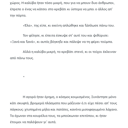
χώρος. Η καλύβα ήταν τόσο μικρή, που για να μπουν δυο άνθρωποι,
έπρεπε ο ένας να κάτσει στο κρεβάτι κι ύστερα να μπει ο άλλος απ'
την πόρτα.
«Έλα», της είπε, κι εκείνη απλώθηκε και ξάπλωσε πάνω του.
Τον φίλησε, κι έπειτα έσκυψε στ' αυτί του και ψιθύρισε:
«Ξανά και ξανά», κι αυτός βόγκηξε και πάλεψε να τη φέρει τούμπα.
Αλλά η καλύβα μικρή, το κρεβάτι στενό, κι οι τοίχοι έκλειναν
από πάνω τους.
*
Η αγορά ήταν έρημη, ο κόσμος κοιμισμένος. Συνάντησε μόνο
κάτι σκυφτά, βρομερά πλάσματα που μάζευαν ό,τι είχε πέσει απ' τους
πάγκους: χτυπημένα μήλα και πατάτες, κανένα μισοφαγωμένο λάχανο.
Τα έχωναν στα κουρέλια τους, τα μπούκωναν επιτόπου, κι ήταν
έτοιμοι να παλέψουν γι' αυτά.