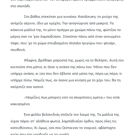
στο σκοτάδι.
Στο βάθος στεκόταν μια γυναίκα. Κατάλευκη, το ρούχο της
ανέμιζε αέρινο, ίδιο με ομίχλη. Την αναγνώρισε από μακριά. Τα
κόκκινα μαλλιά της, το μόνο πράγμα με χρώμα πάνω της, φώτιζαν το
μέρος σαν να 'χαν λαμπαδιάσει. Στεκόταν πάνω από έναν ανοιγμένο
τάφο, που 'χε το χώμα στοιβαγμένο άτσαλα τριγύρω του
·
φτυάρι,
πουθενά.
Άξαφνα, βρέθηκε μπροστά της, χωρίς να το θελήσει. Αυτή τον
κοιτούσε στα μάτια, κι ήταν η ανάσα της πάνω του. Μόνο που δεν
υπήρχε ανάσα, κι ίσα που δεν έβλεπε από μέσα της, πέρα ως πέρα, τι
υπήρχε πίσω. Νόμιζε πως, αν έκανε μια κίνηση με το χέρι του, θα τη
σκόρπιζε σαν καπνό.
«Νομίζεις πως μπορείς εσύ να σκορπίσεις εμένα;» του είπε
κακιασμένα.
Ένα φύλλο βελανιδιάς στόλιζε τον λαιμό της. Τα μαλλιά της
είχαν πάρει στ' αλήθεια φωτιά, λαμπάδιαζαν όρθια, προς όλες τις
κατευθύνσεις. Κι όμως, ίσα που ζέσταιναν το νεκρικό, αβάσταχτο
κρύο που τον μούδιαζε ως το μυαλό.