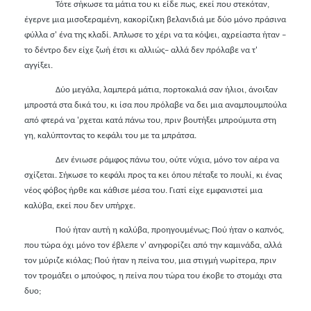
Τότε σήκωσε τα μάτια του κι είδε πως, εκεί που στεκόταν,
έγερνε μια μισοξεραμένη, κακορίζικη βελανιδιά με δύο μόνο πράσινα
φύλλα σ' ένα της κλαδί. Άπλωσε το χέρι να τα κόψει, αχρείαστα ήταν –
το δέντρο δεν είχε ζωή έτσι κι αλλιώς– αλλά δεν πρόλαβε να τ'
αγγίξει.
Δύο μεγάλα, λαμπερά μάτια, πορτοκαλιά σαν ήλιοι, άνοιξαν
μπροστά στα δικά του, κι ίσα που πρόλαβε να δει μια αναμπουμπούλα
από φτερά να 'ρχεται κατά πάνω του, πριν βουτήξει μπρούμυτα στη
γη, καλύπτοντας το κεφάλι του με τα μπράτσα.
Δεν ένιωσε ράμφος πάνω του, ούτε νύχια, μόνο τον αέρα να
σχίζεται. Σήκωσε το κεφάλι προς τα κει όπου πέταξε το πουλί, κι ένας
νέος φόβος ήρθε και κάθισε μέσα του. Γιατί είχε εμφανιστεί μια
καλύβα, εκεί που δεν υπήρχε.
Πού ήταν αυτή η καλύβα, προηγουμένως; Πού ήταν ο καπνός,
που τώρα όχι μόνο τον έβλεπε ν' ανηφορίζει από την καμινάδα, αλλά
τον μύριζε κιόλας; Πού ήταν η πείνα του, μια στιγμή νωρίτερα, πριν
τον τρομάξει ο μπούφος, η πείνα που τώρα του έκοβε το στομάχι στα
δυο;