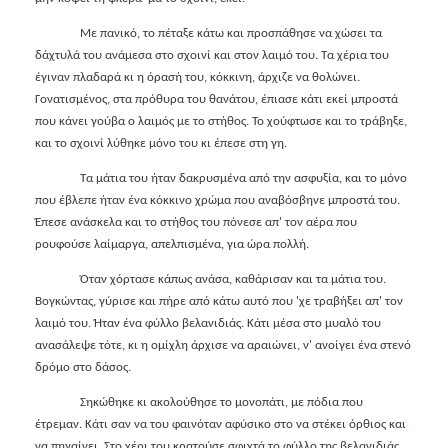
Με πανικό, το πέταξε κάτω και προσπάθησε να χώσει τα
δάχτυλά του ανάμεσα στο σχοινί και στον λαιμό του. Τα χέρια του
έγιναν πλαδαρά κι η όρασή του, κόκκινη, άρχιζε να θολώνει.
Γονατισμένος, στα πρόθυρα του θανάτου, έπιασε κάτι εκεί μπροστά
που κάνει γούβα ο λαιμός με το στήθος. Το χούφτωσε και το τράβηξε,
και το σχοινί λύθηκε μόνο του κι έπεσε στη γη.
Τα μάτια του ήταν δακρυσμένα από την ασφυξία, και το μόνο
που έβλεπε ήταν ένα κόκκινο χρώμα που αναβόσβηνε μπροστά του.
Έπεσε ανάσκελα και το στήθος του πόνεσε απ' τον αέρα που
ρουφούσε λαίμαργα, απελπισμένα, για ώρα πολλή.
Όταν χόρτασε κάπως ανάσα, καθάρισαν και τα μάτια του.
Βογκώντας, γύρισε και πήρε από κάτω αυτό που 'χε τραβήξει απ' τον
λαιμό του. Ήταν ένα φύλλο βελανιδιάς. Κάτι μέσα στο μυαλό του
ανασάλεψε τότε, κι η ομίχλη άρχισε να αραιώνει, ν' ανοίγει ένα στενό
δρόμο στο δάσος.
Σηκώθηκε κι ακολούθησε το μονοπάτι, με πόδια που
έτρεμαν. Κάτι σαν να του φαινόταν αφύσικο στο να στέκει όρθιος και
να πηγαίνει. Στο χέρι του κρατούσε σφιχτά το φύλλο της βελανιδιάς