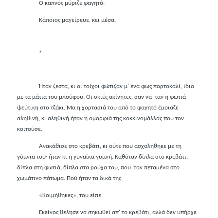
Ο καπνός μύριζε φαγητό.
Κάποιος μαγείρευε, κει μέσα.
*
Ήταν ζεστά, κι οι τοίχοι φώτιζαν μ' ένα φως πορτοκαλί, ίδιο
με τα μάτια του μπούφου. Οι σκιές ακίνητες, σαν να 'ταν η φωτιά
ψεύτικη στο τζάκι. Μα η χορτασιά του από το φαγητό έμοιαζε
αληθινή, κι αληθινή ήταν η ομορφιά της κοκκινομάλλας που τον
κοιτούσε.
Ανακάθισε στο κρεβάτι, κι ούτε που ασχολήθηκε με τη
γύμνια του
·
ήταν κι η γυναίκα γυμνή. Καθόταν δίπλα στο κρεβάτι,
δίπλα στη φωτιά, δίπλα στα ρούχα του, που 'ταν πεταμένα στο
χωμάτινο πάτωμα. Πού ήταν τα δικά της;
«Κοιμήθηκες», του είπε.
Εκείνος θέλησε να σηκωθεί απ' το κρεβάτι, αλλά δεν υπήρχε