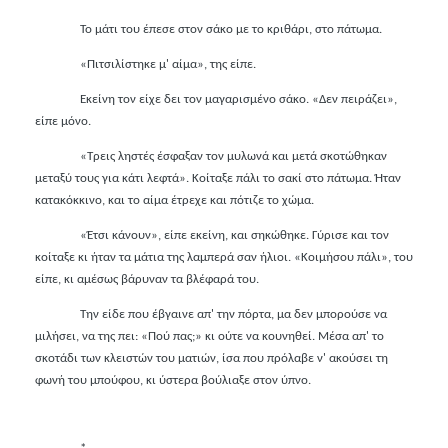
Το μάτι του έπεσε στον σάκο με το κριθάρι, στο πάτωμα.
«Πιτσιλίστηκε μ' αίμα», της είπε.
Εκείνη τον είχε δει τον μαγαρισμένο σάκο. «Δεν πειράζει»,
είπε μόνο.
«Τρεις ληστές έσφαξαν τον μυλωνά και μετά σκοτώθηκαν
μεταξύ τους για κάτι λεφτά». Κοίταξε πάλι το σακί στο πάτωμα. Ήταν
κατακόκκινο, και το αίμα έτρεχε και πότιζε το χώμα.
«Έτσι κάνουν», είπε εκείνη, και σηκώθηκε. Γύρισε και τον
κοίταξε κι ήταν τα μάτια της λαμπερά σαν ήλιοι. «Κοιμήσου πάλι», του
είπε, κι αμέσως βάρυναν τα βλέφαρά του.
Την είδε που έβγαινε απ' την πόρτα, μα δεν μπορούσε να
μιλήσει, να της πει: «Πού πας;» κι ούτε να κουνηθεί. Μέσα απ' το
σκοτάδι των κλειστών του ματιών, ίσα που πρόλαβε ν' ακούσει τη
φωνή του μπούφου, κι ύστερα βούλιαξε στον ύπνο.