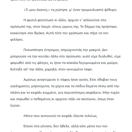
«Τι μου έκανες;» τη ρώτησε, μ' έναν τρεμουλιαστό ψίθυρο.
Η φωτιά φούντωσε κι άλλο, άρχισε ν' απλώνεται στο
πρόσωπό της, στον λαιμό, στους ώμους της. Το δέρμα της πρήστηκε,
κοκκίνησε σαν θράκα. Αυτή τότε τον γράπωσε και πήγε να τον
φιλήσει.
Πισωπάτησε έντρομος, σπρώχνοντάς την μακριά. Δεν
μπορούσε να την κοιτάει άλλο στο πρόσωπο, γιατί είχε διαλυθεί, είχε
φαγωθεί από τις φλόγες, κι ήταν τα κόκαλα ξεγυμνωμένα και μαύρα.
Κοίταξε απ' την άλλη, χαμηλά, στον ανοιγμένο τάφο.
Αμέσως αναγνώρισε τι τάφος ήταν αυτός. Έτσι έθαβαν τους
εγκληματίες: μπρούμυτα, τα χέρια και τα πόδια δεμένα πίσω από την
πλάτη και το κεφάλι κομμένο, για περισσότερη ασφάλεια. Μην τυχόν
και σηκωθεί ο πεθαμένος κι αρχίσει πάλι να σκοτώνει, όπως όταν
ζούσε.
Μόνο που αυτουνού το κεφάλι έλειπε τελείως.
Έπεσε στα γόνατα, δεν ήθελε, αλλά κάτι μέσα του τον