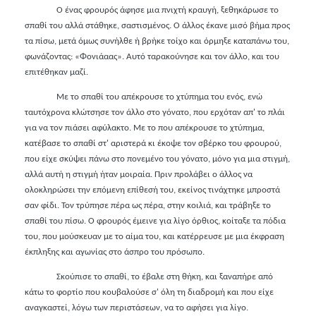
Ο ένας φρουρός άφησε μια πνιχτή κραυγή, ξεθηκάρωσε το
σπαθί του αλλά στάθηκε, σαστισμένος. Ο άλλος έκανε μισό βήμα προς
τα πίσω, μετά όμως συνήλθε ή βρήκε τοίχο και όρμηξε καταπάνω του,
φωνάζοντας: «Φονιάαας». Αυτό ταρακούνησε και τον άλλο, και του
επιτέθηκαν μαζί.
Με το σπαθί του απέκρουσε το χτύπημα του ενός, ενώ
ταυτόχρονα κλώτσησε τον άλλο στο γόνατο, που ερχόταν απ' το πλάι
για να τον πιάσει αφύλακτο. Με το που απέκρουσε το χτύπημα,
κατέβασε το σπαθί στ' αριστερά κι έκοψε τον σβέρκο του φρουρού,
που είχε σκύψει πάνω στο πονεμένο του γόνατο, μόνο για μια στιγμή,
αλλά αυτή η στιγμή ήταν μοιραία. Πριν προλάβει ο άλλος να
ολοκληρώσει την επόμενη επίθεσή του, εκείνος τινάχτηκε μπροστά
σαν φίδι. Τον τρύπησε πέρα ως πέρα, στην κοιλιά, και τράβηξε το
σπαθί του πίσω. Ο φρουρός έμεινε για λίγο όρθιος, κοίταξε τα πόδια
του, που μούσκευαν με το αίμα του, και κατέρρευσε με μια έκφραση
έκπληξης και αγωνίας στο άσπρο του πρόσωπο.
Σκούπισε το σπαθί, το έβαλε στη θήκη, και ξαναπήρε από
κάτω το φορτίο που κουβαλούσε σ' όλη τη διαδρομή και που είχε
αναγκαστεί, λόγω των περιστάσεων, να το αφήσει για λίγο.