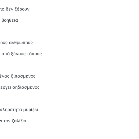
για δεν ξέρουν
α βοήθεια
 τους ανθρώπους
ι από ξένους τόπους
θένας ξιπασμένος
φεύγει αηδιασμένος
κληρότητα μυρίζει
ι τον ζαλίζει