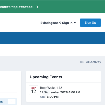
μάθετε περισσότερα.
Sign Up
Existing user? Sign In
All Activity
Upcoming Events
BookWalks #42
SEP
12
0
12 September 2026 4:00 PM
Until
6:00 PM
rs
1