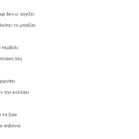
ι δεν μ’ αγγίζει
λείπει το μπαξίσι
α περβόλι
 πλάση όλη
ρχινάει
εν την κολλάει
α τα ζώα
α αηδόνια