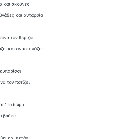
α και σκούνες
αβγάδες και ανταρσία
είνα τον θερίζει
ώζει και αναστενάζει
 κυπαρίσσι
να τον ποτίζει
απ’ το δώρο
ο βρήκε
βει και πετάει