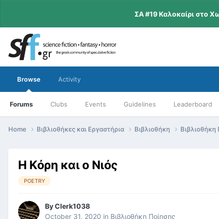
ΣΑ #19 Καλοκαίρι στο Χ
Browse
Activity
Forums
Clubs
Events
Guidelines
Leaderboard
Home
Βιβλιοθήκες και Εργαστήρια
Βιβλιοθήκη
Βιβλιοθήκη
Η Κόρη και ο Νιός
POETRY
By
Clerk1038
October 31, 2020
in
Βιβλιοθήκη Ποίησης