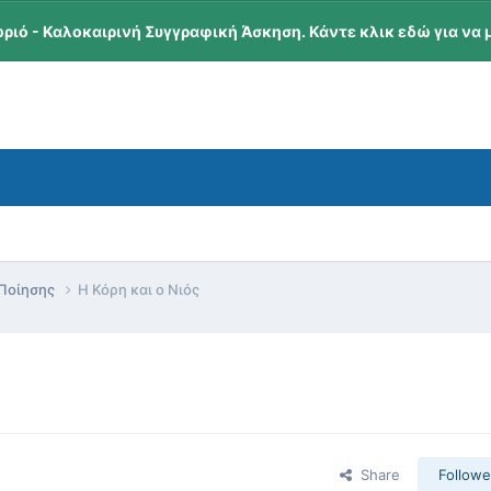
ωριό - Καλοκαιρινή Συγγραφική Άσκηση. Κάντε κλικ εδώ για να 
 Ποίησης
Η Κόρη και ο Νιός
Share
Followe