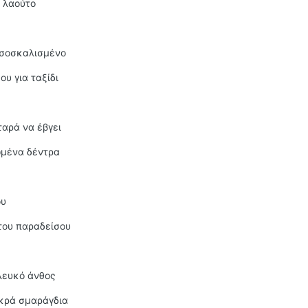
α λαούτο
υσοσκαλισμένο
ου για ταξίδι
ταρά να έβγει
ωμένα δέντρα
ου
του παραδείσου
λευκό άνθος
ικρά σμαράγδια