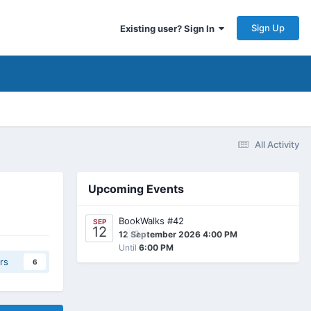
Sign Up
Existing user? Sign In
All Activity
Upcoming Events
BookWalks #42
SEP
12
0
12 September 2026 4:00 PM
Until
6:00 PM
rs
6