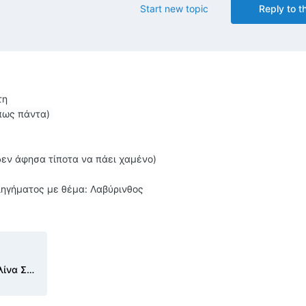
Start new topic
Reply to th
τη
όπως πάντα)
 δεν άφησα τίποτα να πάει χαμένο)
διηγήματος με θέμα: Λαβύρινθος
Ολέρνικα_Η Μεγάλη Νύχτα_Εβελίνα Σερέτη.pdf