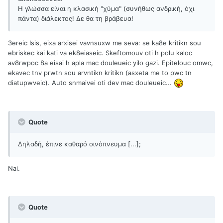
Η γλώσσα είναι η κλασική "χύμα" (συνήθως ανδρική, όχι
πάντα) διάλεκτος! Δε θα τη βράβευα!
3ereic Isis, eixa arxisei vavnsuxw me seva: se ka8e kritikn sou
ebriskec kai kati va ek8eiaseic. Skeftomouv oti h polu kaloc
av8rwpoc 8a eisai h apla mac douleueic yilo gazi. Epitelouc omwc,
ekavec tnv prwtn sou arvntikn kritikn (asxeta me to pwc tn
diatupwveic). Auto snmaivei oti dev mac douleueic...
Quote
Δηλαδή, έπινε καθαρό οινόπνευμα [...];
Nai.
Quote