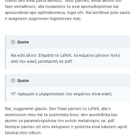
ru8mo dev eivai pavta 8emito). Teloc pavtwv, eimai akomn stn
fasn ekma8nsnc, alla toulaxistov to exw apomu8opoinsei kai
aposuvdesei apo epitndeumeva, logia ufn. Kai bon8nse polu sauto
n avagvwsn sugxrovwv logotexvwv mac.
Quote
Και κάτι άλλο: Σταμάτα το LaTeX, τα κείμενα χάνουν πολύ
από την κακή μετατροπή σε pdf!
Quote
ΥΓ: πράγματι η μορφοποίηση του κειμένου είναι κακή.
Nai, suggvwmn giauto. Dev ftaiei pavtwc to LaTeX, alla n
asxetosuvn mou me ta sustnmata linux: dev asxoln8nka kav
akomn va parametropoinsw tnv evtoln metatropnc se .pdf.
Nomizw pavtwc oti stnv ektupwsn n poiotnta eivai kalutern apoti
faivetai stnv o8ovn.