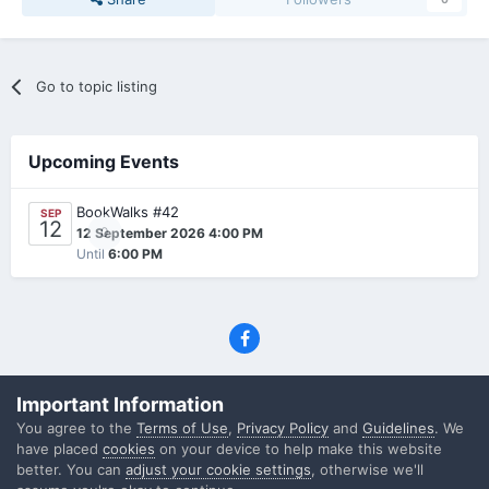
Go to topic listing
Upcoming Events
BookWalks #42
SEP
12
0
12 September 2026 4:00 PM
Until
6:00 PM
Privacy Policy
Contact Us
Cookies
Important Information
(C) SFF.gr, All rights reserved
You agree to the
Terms of Use
,
Privacy Policy
and
Guidelines
. We
Powered by Invision Community
have placed
cookies
on your device to help make this website
better. You can
adjust your cookie settings
, otherwise we'll