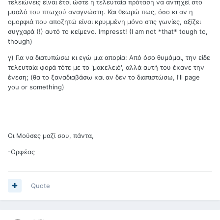
τελειώνεις είναι έτσι ώστε η τελευταία πρόταση να αντηχεί στο
μυαλό του πτωχού αναγνώστη. Και θεωρώ πως, όσο κι αν η
ομορφιά που αποζητώ είναι κρυμμένη μόνο στις γωνίες, αξίζει
συγχαρά (!) αυτό το κείμενο. Impresst! (I am not *that* tough to,
though)
γ) Για να διατυπώσω κι εγώ μια απορία: Από όσο θυμάμαι, την είδε
τελευταία φορά τότε με το 'μακελειό', αλλά αυτή του έκανε την
ένεση; (θα το ξαναδιαβάσω και αν δεν το διαπιστώσω, I'll page
you or something)
Οι Μούσες μαζί σου, πάντα,
-Ορφέας
Quote