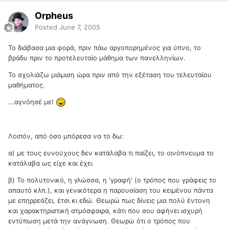
Orpheus
Posted
June 7, 2005
Το διάβασα μια φορά, πριν πάω αργοπορημένος για ύπνο, το
βράδυ πριν το προτελευταίο μάθημα των πανελληνίων.
Το σχολιάζω μιάμιση ώρα πριν από την εξέταση του τελευταίου
μαθήματος.
...αγνόησέ με!
Λοιπόν, από όσο μπόρεσα να το δω:
α) με τους ευνούχους δεν κατάλαβα τι παίζει, το οινόπνευμα το
κατάλαβα ως είχε και έχει
β) Το πολυτονικό, η γλώσσα, η 'γραφή' (ο τρόπος που γράφεις το
απαυτό κλπ.), και γενικότερα η παρουσίαση του κειμένου πάντα
με επηρρεάζει, έτσι κι εδώ. Θεωρώ πως δίνεις μια πολύ έντονη
και χαρακτηριστική ατμόσφαιρα, κάτι που σου αφήνει ισχυρή
εντύπωση μετά την ανάγνωση. Θεωρώ ότι ο τρόπος που