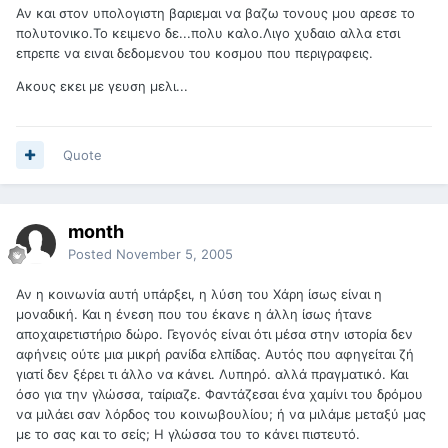
Αν και στον υπολογιστη βαριεμαι να βαζω τονους μου αρεσε το
πολυτονικο.Το κειμενο δε...πολυ καλο.Λιγο χυδαιο αλλα ετσι
επρεπε να ειναι δεδομενου του κοσμου που περιγραφεις.
Ακους εκει με γευση μελι...
Quote
month
Posted
November 5, 2005
Αν η κοινωνία αυτή υπάρξει, η λύση του Χάρη ίσως είναι η
μοναδική. Και η ένεση που του έκανε η άλλη ίσως ήτανε
αποχαιρετιστήριο δώρο. Γεγονός είναι ότι μέσα στην ιστορία δεν
αφήνεις ούτε μια μικρή ρανίδα ελπίδας. Αυτός που αφηγείται ζή
γιατί δεν ξέρει τι άλλο να κάνει. Λυπηρό. αλλά πραγματικό. Και
όσο για την γλώσσα, ταίριαζε. Φαντάζεσαι ένα χαμίνι του δρόμου
να μιλάει σαν λόρδος του κοινωβουλίου; ή να μιλάμε μεταξύ μας
με το σας και το σείς; Η γλώσσα του το κάνει πιστευτό.