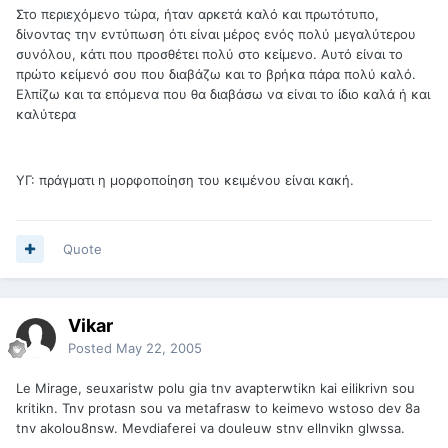
Στο περιεχόμενο τώρα, ήταν αρκετά καλό και πρωτότυπο,
δίνοντας την εντύπωση ότι είναι μέρος ενός πολύ μεγαλύτερου
συνόλου, κάτι που προσθέτει πολύ στο κείμενο. Αυτό είναι το
πρώτο κείμενό σου που διαβάζω και το βρήκα πάρα πολύ καλό.
Ελπίζω και τα επόμενα που θα διαβάσω να είναι το ίδιο καλά ή και
καλύτερα
ΥΓ: πράγματι η μορφοποίηση του κειμένου είναι κακή.
Quote
Vikar
Posted
May 22, 2005
Le Mirage, seuxaristw polu gia tnv avapterwtikn kai eilikrivn sou
kritikn. Tnv protasn sou va metafrasw to keimevo wstoso dev 8a
tnv akolou8nsw. Mevdiaferei va douleuw stnv ellnvikn glwssa.