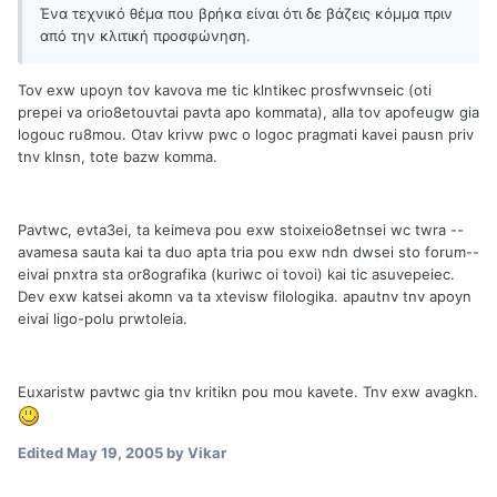
Ένα τεχνικό θέμα που βρήκα είναι ότι δε βάζεις κόμμα πριν
από την κλιτική προσφώνηση.
Tov exw upoyn tov kavova me tic klntikec prosfwvnseic (oti
prepei va orio8etouvtai pavta apo kommata), alla tov apofeugw gia
logouc ru8mou. Otav krivw pwc o logoc pragmati kavei pausn priv
tnv klnsn, tote bazw komma.
Pavtwc, evta3ei, ta keimeva pou exw stoixeio8etnsei wc twra --
avamesa sauta kai ta duo apta tria pou exw ndn dwsei sto forum--
eivai pnxtra sta or8ografika (kuriwc oi tovoi) kai tic asuvepeiec.
Dev exw katsei akomn va ta xtevisw filologika. apautnv tnv apoyn
eivai ligo-polu prwtoleia.
Euxaristw pavtwc gia tnv kritikn pou mou kavete. Tnv exw avagkn.
Edited
May 19, 2005
by Vikar