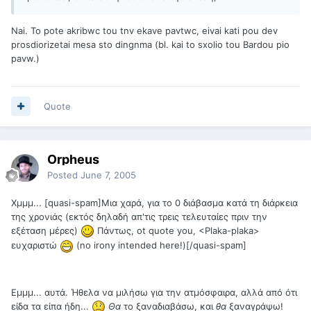
Nai. To pote akribwc tou tnv ekave pavtwc, eivai kati pou dev
prosdiorizetai mesa sto dingnma (bl. kai to sxolio tou Bardou pio
pavw.)
Quote
Orpheus
Posted
June 7, 2005
Χμμμ... [quasi-spam]Μια χαρά, για το 0 διάβασμα κατά τη διάρκεια
της χρονιάς (εκτός δηλαδή απ'τις τρεις τελευταίες πριν την
εξέταση μέρες)
Πάντως, ot quote you, <Plaka-plaka>
ευχαριστώ
(no irony intended here!)[/quasi-spam]
Εμμμ... αυτά. Ήθελα να μιλήσω για την ατμόσφαιρα, αλλά από ότι
είδα τα είπα ήδη...
Θα
το ξαναδιαβάσω, και
θα
ξαναγράψω!