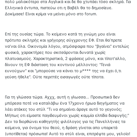
πολύ μαλακότερο στα Αγγλικά και δε θα χτυπάει τόσο σκληρά. Για
Ελληνικά έντυπα, πιστεύω οτι η Βαβέλ θα το δημοσίευε.
Δοκίμασε! Είναι κρίμα να μείνει μόνο στο forum.
Επί της ουσίας τώρα. Το κείμενο κατά τη γνώμη μου είναι
πρότυπο σκληρής και γρήγορης σύγχρονης ΕΦ. Ετσι θα΄πρεπε
να'ναι όλα. Οικονομία λόγου, ατμόσφαιρα που "βγαίνει" εντελώς
φυσικά, χαρακτήρες που σκιτσάρονται δυνατά χωρίς
πλατυασμούς. Χαρακτηριστικά, 2 φράσεις μόνο, και τίποτ'αλλο,
δίνουν τη ΕΦ διάσταση του κοντινού μέλλοντος: "Γενιά
ευνούχων" και "μπορούσε να κάνει το μ**** της να έχει ό,τι
γεύση ήθελε". Ούτε περιττές εισαγωγές ούτε τίποτα.
Για τη γλώσσα τώρα. Αχχχ, αυτή η γλωσσα... Προσωπικά δεν
μπόρεσα ποτέ να καταλάβω ένα 17χρονο ήρωα διηγήματος να
λέει ατάκες του στύλ "Τι να σημαίνει άραγε αυτό το γεγονός;
Μήπως οτι είμαστε παγιδευμένοι χωρίς καμμία ελπίδα διαφυγής;"
Δεν τα διορθώνει καθηγητής φιλόλογος για τις Πανελλήνιες τα
κείμενα, για όνομα του θεού, η δράση γίνεται απο υπαρκτά
(υποτίθεται) πρόσωπα! Αυτό το στύλ είναι, επιτρέψτε μου, γελοίο!