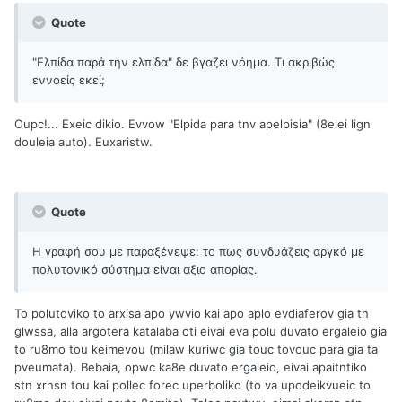
Quote
"Ελπίδα παρά την ελπίδα" δε βγαζει νόημα. Τι ακριβώς
εννοείς εκεί;
Oupc!... Exeic dikio. Evvow "Elpida para tnv apelpisia" (8elei lign
douleia auto). Euxaristw.
Quote
Η γραφή σου με παραξένεψε: το πως συνδυάζεις αργκό με
πολυτονικό σύστημα είναι αξιο απορίας.
To polutoviko to arxisa apo ywvio kai apo aplo evdiaferov gia tn
glwssa, alla argotera katalaba oti eivai eva polu duvato ergaleio gia
to ru8mo tou keimevou (milaw kuriwc gia touc tovouc para gia ta
pveumata). Bebaia, opwc ka8e duvato ergaleio, eivai apaitntiko
stn xrnsn tou kai pollec forec uperboliko (to va upodeikvueic to