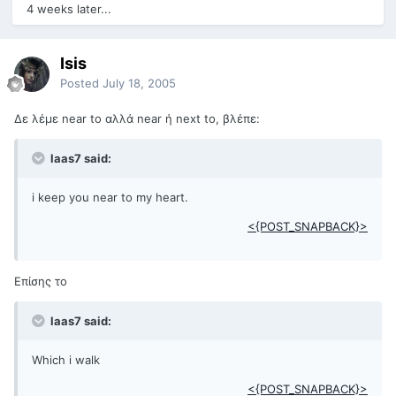
4 weeks later...
Isis
Posted
July 18, 2005
Δε λέμε near to αλλά near ή next to, βλέπε:
laas7 said:
i keep you near to my heart.
<{POST_SNAPBACK}>
Επίσης το
laas7 said:
Which i walk
<{POST_SNAPBACK}>