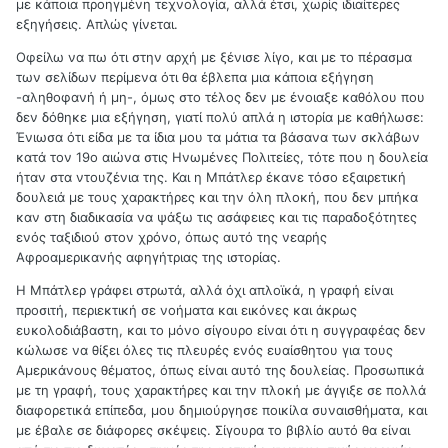
με κάποια προηγμένη τεχνολογία, αλλά έτσι, χωρίς ιδιαίτερες
εξηγήσεις. Απλώς γίνεται.
Οφείλω να πω ότι στην αρχή με ξένισε λίγο, και με το πέρασμα
των σελίδων περίμενα ότι θα έβλεπα μια κάποια εξήγηση
-αληθοφανή ή μη-, όμως στο τέλος δεν με ένοιαξε καθόλου που
δεν δόθηκε μια εξήγηση, γιατί πολύ απλά η ιστορία με καθήλωσε:
Ένιωσα ότι είδα με τα ίδια μου τα μάτια τα βάσανα των σκλάβων
κατά τον 19ο αιώνα στις Ηνωμένες Πολιτείες, τότε που η δουλεία
ήταν στα ντουζένια της. Και η Μπάτλερ έκανε τόσο εξαιρετική
δουλειά με τους χαρακτήρες και την όλη πλοκή, που δεν μπήκα
καν στη διαδικασία να ψάξω τις ασάφειες και τις παραδοξότητες
ενός ταξιδιού στον χρόνο, όπως αυτό της νεαρής
Αφροαμερικανής αφηγήτριας της ιστορίας.
Η Μπάτλερ γράφει στρωτά, αλλά όχι απλοϊκά, η γραφή είναι
προσιτή, περιεκτική σε νοήματα και εικόνες και άκρως
ευκολοδιάβαστη, και το μόνο σίγουρο είναι ότι η συγγραφέας δεν
κώλωσε να θίξει όλες τις πλευρές ενός ευαίσθητου για τους
Αμερικάνους θέματος, όπως είναι αυτό της δουλείας. Προσωπικά
με τη γραφή, τους χαρακτήρες και την πλοκή με άγγιξε σε πολλά
διαφορετικά επίπεδα, μου δημιούργησε ποικίλα συναισθήματα, και
με έβαλε σε διάφορες σκέψεις. Σίγουρα το βιβλίο αυτό θα είναι