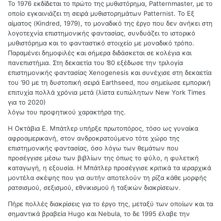
Το 1976 εκδίδεται το πρώτο της μυθιστόρημα, Patternmaster, με το
oποίο εγκαινιάζει τη σειρά μυθιστορημάτων Patternist. Το Εξ
αίματος (Kindred, 1979), το μοναδικό της έργο που δεν ανήκει στη
λογοτεχνία επιστημονικής φαντασίας, συνδυάζει το ιστορικό
μυθιστόρημα και το φανταστικό στοιχείο με μοναδικό τρόπο.
Παραμένει δημοφιλές και σήμερα διδάσκεται σε κολέγια και
πανεπιστήμια. Στη δεκαετία του ’80 εξέδωσε την τριλογία
επιστημονικής φαντασίας Xenogenesis και συνέχισε στη δεκαετία
του ’90 με τη δυστοπική σειρά Earthseed, που σημείωσε εμπορική
επιτυχία πολλά χρόνια μετά (λίστα ευπώλητων New York Times
για το 2020)
λόγω του προφητικού χαρακτήρα της.
Η Οκτάβια Ε. Μπάτλερ υπήρξε πρωτοπόρος, τόσο ως γυναίκα
αφροαμερικανή, στον ανδροκρατούμενο τότε χώρο της
επιστημονικής φαντασίας, όσο λόγω των θεμάτων που
προσέγγισε μέσω των βιβλίων της όπως το φύλο, η φυλετική
καταγωγή, η εξουσία. Η Μπάτλερ προσέγγισε κριτικά τα ιεραρχικά
μοντέλα σκέψης που για αυτήν αποτελούν τη ρίζα κάθε μορφής
ρατσισμού, σεξισμού, εθνικισμού ή ταξικών διακρίσεων.
Πήρε πολλές διακρίσεις για το έργο της, μεταξύ των οποίων και τα
σημαντικά βραβεία Hugo και Nebula, το δε 1995 έλαβε την