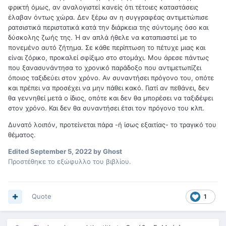
φρικτή όμως, αν αναλογιστεί κανείς ότι τέτοιες καταστάσεις
έλαβαν όντως χώρα. Δεν ξέρω αν η συγγραφέας αντιμετώπισε
ρατσιστικά περιστατικά κατά την διάρκεια της σύντομης όσο και
δύσκολης ζωής της. Ή αν απλά ήθελε να καταπιαστεί με το
πονεμένο αυτό ζήτημα. Σε κάθε περίπτωση το πέτυχε μιας και
είναι ζόρικο, προκαλεί σφίξιμο στο στομάχι. Μου άρεσε πάντως
που ξανασυνάντησα το χρονικό παράδοξο που αντιμετωπίζει
όποιος ταξιδεύει στον χρόνο. Αν συναντήσει πρόγονο του, οπότε
και πρέπει να προσέχει να μην πάθει κακό. Γιατί αν πεθάνει, δεν
θα γεννηθεί μετά ο ίδιος, οπότε και δεν θα μπορέσει να ταξιδέψει
στον χρόνο. Και δεν θα συναντήσει έτσι τον πρόγονο του κλπ.
Δυνατό λοιπόν, προτείνεται πάρα -ή ίσως εξαιτίας- το τραγικό του
θέματος.
Edited
September 5, 2022
by Ghost
Προστέθηκε το εξώφυλλο του βιβλίου.
Quote
1