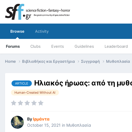
Browse
Activity
Forums
Clubs
Events
Guidelines
Leaderboard
Home
Βιβλιοθήκες και Εργαστήρια
Συγγραφή
Μυθοπλασία
Ηλιακός ήρωας: από τη μυθ
ARTICLE
Human-Created Without AI
By
Ιρμάντα
October 15, 2021
in
Μυθοπλασία