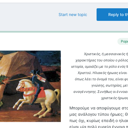
Start new topic
Reply to th
Popu
Χριστικός, ή μεσσιανικός ή
χαρακτήρας του οποίου ο ρόλος
ιστορία, ομοιάζει με το ρόλο ενός 
Χριστού. Ηλιακός ήρωας είναι
όπως λέει το όνομά του, είναι 
γνώσης, σωτηρίας, μ
αναγέννησης. Συνήθως οι έννοιε
χριστικός ήρωας
Μπορούμε να αποφύγουμε στα
μας ανάλογου τύπου ήρωες; Θ
πως όχι, κυρίως επειδή ο ηλι
είναι μία πολύ ευρεία έννοια 