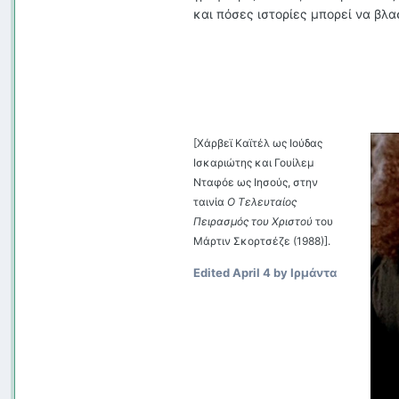
και πόσες ιστορίες μπορεί να βλ
[Χάρβεϊ Καϊτέλ ως Ιούδας
Ισκαριώτης και Γουίλεμ
Νταφόε ως Ιησούς, στην
ταινία
Ο Τελευταίος
Πειρασμός του Χριστού
του
Μάρτιν Σκορτσέζε (1988)].
Edited
April 4
by Ιρμάντα