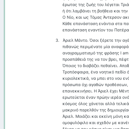
έρωτας της ζωής του λέγεται Τριά
ή ότι λαμβάνει τη βοήθεια και τ
Ο Νίο, και ως Τόμας Άντερσον ακόμ
Κάθε επανάσταση ενάντια στα παγι
επανάσταση εναντίον του Πατέρα
3.
Άριελ Μάντο. Όσοι ξέρετε την αγά
πιθανώς περιμένατε μία αναφορά.
αναγραμματισμό της φράσης
I
am
προσπάθειά της να τον βρει, πέφ
Όποιος το διαβάζει πεθαίνει. Απο
Τροπόσφαιρα, ένα νοητικό πεδίο 
κυριολεκτικά, να μπει στο νου εν
πρόσωπα όχι αγαθών προθέσεων, κ
επανεκκινήσει. Η Άριελ έχει Μέν
ερωτεύεται έναν πρώην ιερέα ονόμ
κόσμος όλος χάνεται αλλά τελικά 
μακρινό παρελθόν της δημιουργίας
Άριελ. Μοιάζει και εκείνη μόνη 
ομοφυλόφιλο και σχεδόν με κανέν
ξένος με τον κόσμο είναι μια βασ