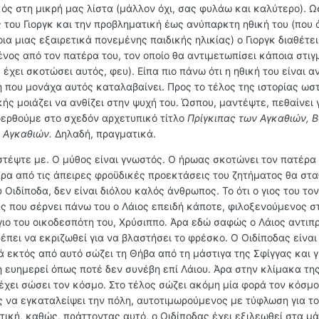
κός στη μικρή μας λίστα (μάλλον όχι, σας φυλάω και καλύτερο). Ω
ς του Γιοργκ και την προβληματική έως ανύπαρκτη ηθική του (που
α μιας εξαιρετικά πονεμένης παιδικής ηλικίας) ο Γιοργκ διαθέτει
νος από τον πατέρα του, τον οποίο θα αντιμετωπίσει κάποια στιγμ
 έχει σκοτώσει αυτός, φευ). Είπα πιο πάνω ότι η ηθική του είναι 
κή που μονάχα αυτός καταλαβαίνει. Προς το τέλος της ιστορίας ωσ
ής μοιάζει να ανθίζει στην ψυχή του. Ώσπου, μαντέψτε, πεθαίνει 
φερθούμε στο σχεδόν αρχετυπικό τίτλο
Πρίγκιπας των Αγκαθιών, Β
 Αγκαθιών.
Δηλαδή, πραγματικά.
στέψτε με. Ο μύθος είναι γνωστός. Ο ήρωας σκοτώνει τον πατέρα 
έρα από τις άπειρες φροϋδικές προεκτάσεις του ζητήματος θα στ
 Οιδίποδα, δεν είναι διόλου καλός άνθρωπος. Το ότι ο γιος του το
 που σέρνει πάνω του ο Λάιος επειδή κάποτε, φιλοξενούμενος σ
γιο του οικοδεσπότη του, Χρύσιππο. Άρα εδώ σαφώς ο Λάιος αντι
ρέπει να εκριζωθεί για να βλαστήσει το φρέσκο. Ο Οιδίποδας είναι
 εκτός από αυτό σώζει τη Θήβα από τη μάστιγα της Σφίγγας και γ
η ευημερεί όπως ποτέ δεν συνέβη επί Λάιου. Άρα στην κλίμακα τη
έχει σώσει τον κόσμο. Στο τέλος σώζει ακόμη μία φορά τον κόσμο
 να εγκαταλείψει την πόλη, αυτοτιμωρούμενος με τύφλωση για τ
τική, καθώς, πράττοντας αυτό, ο Οιδίποδας έχει εξιλεωθεί στα μά