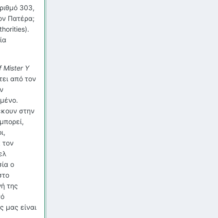
ριθμό 303,
ον Πατέρα;
thorities
).
ία
f
Mister
Y
ει από τον
ν
αμένο.
έκουν στην
μπορεί,
ι,
 τον
ελ
σία ο
στο
γή της
νό
ς μας είναι