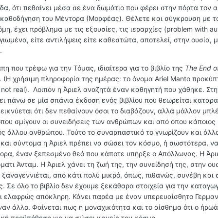
δα, ότι πεθαίνει μέσα σε ένα δωμάτιο που φέρει στην πόρτα τον α
ην καθοδήγηση του Μέντορα (Μορφέας). Θέλετε και σύγκρουση με τ
η, έχει πρόβλημα με τις εξουσίες, τις ιεραρχίες (
problem
with
au
ωμένα, είτε αντιλήψεις είτε καθεστώτα, αποτελεί, στην ουσία, μ
.
πη που τρέφω για την Τόμας, ιδιαίτερα για το βιβλίο της
The
End
o
 (Η χρήσιμη πληροφορία της ημέρας: το όνομα
Ariel
Manto
προκύπτ
not
real
).
Λοιπόν η Άριελ αναζητά έναν καθηγητή που χάθηκε. Στη
τει πάνω σε μία σπάνια έκδοση ενός βιβλίου που θεωρείται καταρ
δεικνύεται ότι δεν πεθαίνουν όσοι το διαβάζουν, αλλά μάλλον μπλ
όπου σμίγουν οι συνειδήσεις των ανθρώπων και από όπου κάποιος 
ός άλλου ανθρώπου. Τούτο το συναρπαστικό το γνωρίζουν και άλλο
αι σύντομα η Άριελ πρέπει να σώσει τον κόσμο, ή σωστότερα, να
τορα, έναν ξεπεσμένο θεό που κάποτε υπήρξε ο Απόλλωνας. Η Άρι
ατι Άνταμ. Η Άριελ χάνει τη ζωή της, την συνείδησή της, στην ου
ξαναγεννιέται, από κάτι πολύ μικρό, όπως, πιθανώς, συνέβη και 
. Σε όλο το βιβλίο δεν έχουμε ξεκάθαρα στοιχεία για την καταγω
και ελαφρώς απόκληρη. Κάνει παρέα με έναν υπερευαίσθητο Γερμα
αν άλλο. Φαίνεται πως η μοναχικότητα και το αίσθημα ότι ο ήρωά
ική προϋπόθεση για να σώσει κανείς τον κόσμο.