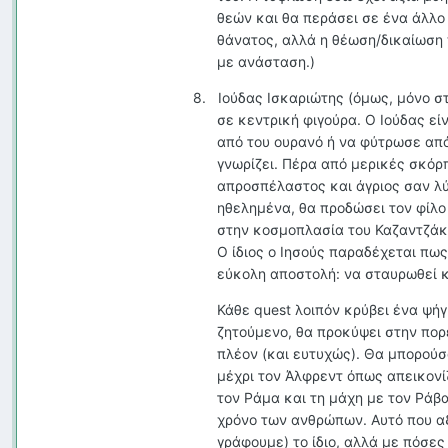
θεών και θα περάσει σε ένα άλλο
θάνατος, αλλά η θέωση/δικαίωση
με ανάσταση.)
8.
Ιούδας Ισκαριώτης (όμως, μόνο σ
σε κεντρική φιγούρα. Ο Ιούδας εί
από του ουρανό ή να φύτρωσε από 
γνωρίζει. Πέρα από μερικές σκόρπ
απροσπέλαστος και άγριος σαν λύ
ηθελημένα, θα προδώσει τον φίλο
στην κοσμοπλασία του Καζαντζάκη
Ο ίδιος ο Ιησούς παραδέχεται πως
εύκολη αποστολή: να σταυρωθεί κ
Κάθε
quest
λοιπόν κρύβει ένα ψήγ
ζητούμενο, θα προκύψει στην πορ
πλέον (και ευτυχώς). Θα μπορούσ
μέχρι τον Άλφρεντ όπως απεικονί
τον Ράμα και τη μάχη με τον Ράβα
χρόνο των ανθρώπων. Αυτό που αξ
γράφουμε) το ίδιο, αλλά με πόσες