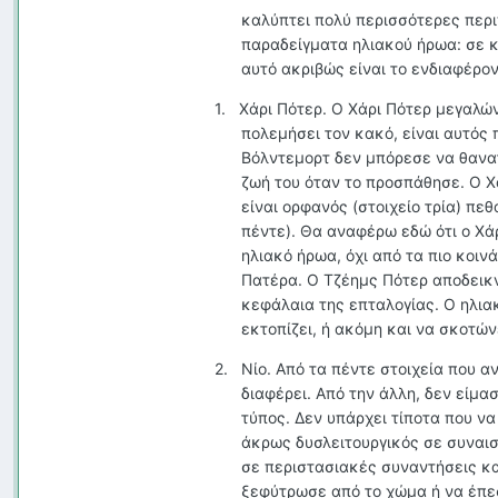
καλύπτει πολύ περισσότερες περ
παραδείγματα ηλιακού ήρωα: σε κά
αυτό ακριβώς είναι το ενδιαφέρον
1.
Χάρι Πότερ. Ο Χάρι Πότερ μεγαλών
πολεμήσει τον κακό, είναι αυτός
Βόλντεμορτ δεν μπόρεσε να θανατ
ζωή του όταν το προσπάθησε. Ο Χά
είναι ορφανός (στοιχείο τρία) πεθ
πέντε). Θα αναφέρω εδώ ότι ο Χά
ηλιακό ήρωα, όχι από τα πιο κοι
Πατέρα. Ο Τζέημς Πότερ αποδεικν
κεφάλαια της επταλογίας. Ο ηλια
εκτοπίζει, ή ακόμη και να σκοτών
2.
Νίο. Από τα πέντε στοιχεία που α
διαφέρει. Από την άλλη, δεν είμα
τύπος. Δεν υπάρχει τίποτα που να 
άκρως δυσλειτουργικός σε συναισ
σε περιστασιακές συναντήσεις κα
ξεφύτρωσε από το χώμα ή να έπεσ