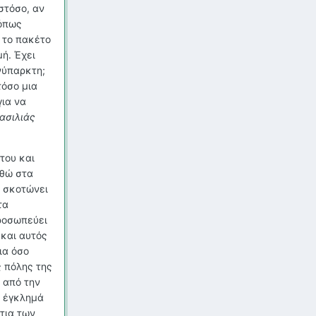
στόσο, αν
 όπως
 το πακέτο
ή. Έχει
ανύπαρκτη;
τόσο μια
για να
ασιλιάς
του και
αθώ στα
ν σκοτώνει
τα
προσωπεύει
 και αυτός
ια όσο
ς πόλης της
 από την
ο έγκλημά
τια των