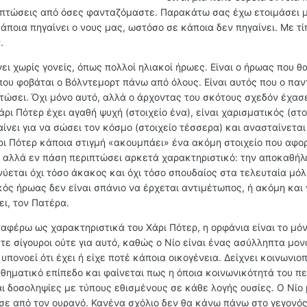
ιπτώσεις από όσες φανταζόμαστε. Παρακάτω σας έχω ετοιμάσει 
ποια πηγαίνει ο νους μας, ωστόσο σε κάποια δεν πηγαίνει. Με τί
.
ει χωρίς γονείς, όπως πολλοί ηλιακοί ήρωες. Είναι ο ήρωας που θ
 που φοβάται ο Βόλντεμορτ πάνω από όλους. Είναι αυτός που ο πα
ώσει. Όχι μόνο αυτό, αλλά ο άρχοντας του σκότους σχεδόν έχασε 
ρι Πότερ έχει αγαθή ψυχή (στοιχείο ένα), είναι χαρισματικός (στο
αίνει για να σώσει τον κόσμο (στοιχείο τέσσερα) και ανασταίνεται
ρι Πότερ κάποια στιγμή «ακουμπάει» ένα ακόμη στοιχείο που αφο
νά αλλά εν πάση περιπτώσει αρκετά χαρακτηριστικό: την αποκαθή
ύεται όχι τόσο άκακος και όχι τόσο σπουδαίος στα τελευταία μόλ
κός ήρωας δεν είναι σπάνιο να έρχεται αντιμέτωπος, ή ακόμη και
ει, τον Πατέρα.
ναφέρω ως χαρακτηριστικά του Χάρι Πότερ, η ορφάνια είναι το μό
στε σίγουροι ούτε για αυτό, καθώς ο Νίο είναι ένας ασύλληπτα μο
υπονοεί ότι έχει ή είχε ποτέ κάποια οικογένεια. Δείχνει κοινωνιο
θηματικό επίπεδο και φαίνεται πως η όποια κοινωνικότητά του πε
ι δοσοληψίες με τύπους εθισμένους σε κάθε λογής ουσίες. Ο Νίο 
ε από τον ουρανό. Κανένα σχόλιο δεν θα κάνω πάνω στο γεγονός 