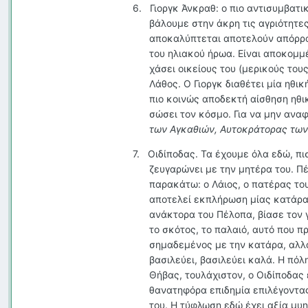
6.
Γιοργκ Άνκραθ: ο πιο αντισυμβατι
βάλουμε στην άκρη τις αγριότητε
αποκαλύπτεται αποτελούν απόρροι
του ηλιακού ήρωα. Είναι αποκομμέ
χάσει οικείους του (μερικούς τους
Λάθος. Ο Γιοργκ διαθέτει μία ηθι
πιο κοινώς αποδεκτή αίσθηση ηθικ
σώσει τον κόσμο. Για να μην ανα
των Αγκαθιών, Αυτοκράτορας των
7.
Οιδίποδας. Τα έχουμε όλα εδώ, πι
ζευγαρώνει με την μητέρα του. Π
παρακάτω: ο Λάιος, ο πατέρας του
αποτελεί εκπλήρωση μίας κατάρας
ανάκτορα του Πέλοπα, βίασε τον 
το σκότος, το παλαιό, αυτό που π
σημαδεμένος με την κατάρα, αλλά
βασιλεύει, βασιλεύει καλά. Η πόλ
Θήβας, τουλάχιστον, ο Οιδίποδας 
θανατηφόρα επιδημία επιλέγοντας
του. Η τύφλωση εδώ έχει αξία μυη