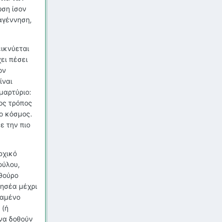
ωση ίσον
αγέννηση,
εικνύεται
ει πέσει
ον
ίναι
μαρτύριο:
ος τρόπος
ο κόσμος.
ε την πιο
ρχικό
φύλου,
ρθούρο
ησέα μέχρι
χαμένο
 (ή
 να δοθούν