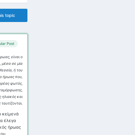
is topic
lar Post
ρωας, είναι ο
, μέσα σε μία
Μεσσία, ή του
 ο ήρωας που,
φορέας φωτός,
εταμόρφωσης,
ς ηλιακός και
 ταυτίζονται.
 κείμενά
α έλεγα
ακός ήρωας
που