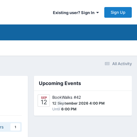
Sign Up
Existing user? Sign In
All Activity
Upcoming Events
BookWalks #42
SEP
12
0
12 September 2026 4:00 PM
Until
6:00 PM
rs
1