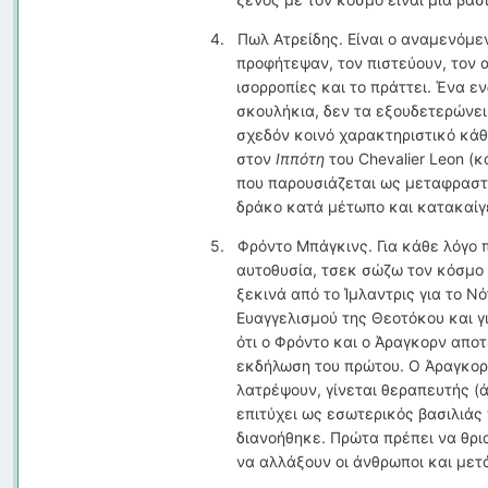
4.
Πωλ Ατρείδης. Είναι ο αναμενόμεν
προφήτεψαν, τον πιστεύουν, τον α
ισορροπίες και το πράττει. Ένα ε
σκουλήκια, δεν τα εξουδετερώνει.
σχεδόν κοινό χαρακτηριστικό κάθ
στον
Ιππότη
του
Chevalier
Leon
(κ
που παρουσιάζεται ως μεταφραστής
δράκο κατά μέτωπο και κατακαίγετ
5.
Φρόντο Μπάγκινς. Για κάθε λόγο 
αυτοθυσία, τσεκ σώζω τον κόσμο 
ξεκινά από το Ίμλαντρις για το Νό
Ευαγγελισμού της Θεοτόκου και γι
ότι ο Φρόντο και ο Άραγκορν αποτ
εκδήλωση του πρώτου. Ο Άραγκορν
λατρέψουν, γίνεται θεραπευτής (
επιτύχει ως εσωτερικός βασιλιάς
διανοήθηκε. Πρώτα πρέπει να θρι
να αλλάξουν οι άνθρωποι και μετ