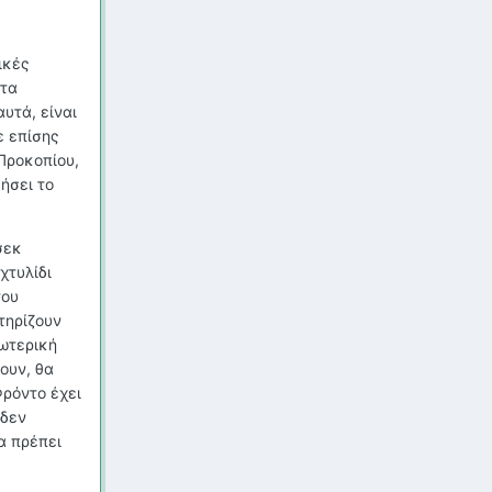
ικές
 τα
υτά, είναι
ε επίσης
Προκοπίου,
ήσει το
σεκ
χτυλίδι
του
τηρίζουν
ξωτερική
ουν, θα
Φρόντο έχει
 δεν
α πρέπει