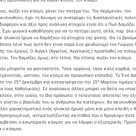
ος, σώζει τον κόσμο, χάνει τον πατέρα του. Τον περίμεναν, τον
κολουθούν, έχει τη δύναμη να ανατρέψει τις διαπλανητικές πολιτ
νδιαφέρον και άξιο προς ανάλυση στοιχείο είναι ότι ο Πωλ δαμάζει
 Έχει φυσικά καθοδήγηση για να το πετύχει αυτό, αλλά, παρ’ όλα α
ε ηλιακού ήρωα να δαμάζουν τα στοιχεία της φύσης. Θα το βρούμ
άποιοι λένε πως αυτό δεν είναι παρά ένα ψευδώνυμο του Γιώργου 
 του έργου). Ο Άιγγελ (Άγγελος; Αγγελικός;) προσπαθεί να πολεμ
αι. Τον δαμάζει, όμως, στο τέλος. Και επίσης σώζει τον κόσμο.
που μπορείτε να φανταστείτε. Τσεκ ορφάνια, τσεκ καλή καρδιά, τ
(χάνοντας, ωστόσο, τον κόσμο σε προσωπικό επίπεδο). Το Ένα Δα
η
η
το την 25
Δεκέμβρη και καταστρέφεται την 25
Μαρτίου (ημέρα 
α τους Καθολικούς). Σε αναλύσεις άλλες μπορεί να δείτε να υποσ
ελούν, στην ουσία, το ίδιο πρόσωπο: ο τελευταίος αποτελεί την ε
 γίνεται ο βασιλιάς που οι άνθρωποι θα πιστέψουν, θα ακολουθήσ
άλλο χαρακτηριστικό ενός ηλιακού ήρωα) μόνο και μόνο επειδή ο 
 προηγουμένως, αντιμετωπίζοντας σκοτάδια που ο Άραγκορν ποτέ
αμβεύσει ο εσωτερικός κόσμος για να λάμψει ο εξωτερικός. Πρώτ
ά ο κόσμος.