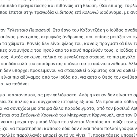
 επίπεδο πραγμάτωσης και πιθανώς στη θέωση. (Και επίσης: τύφλ
 που έπεται στην τραγωδία
Οιδίπους επί Κολωνώ
ισοδυναμεί με αν
τον
Τελευταίο Πειρασμό
). Στο έργο του Καζαντζάκη ο Ιούδας αναδ
ναι ένας μοναχικός, στρυφνός άνθρωπος, που επίσης μοιάζει να έχ
τα χώματα. Κανείς δεν είναι φίλος του, κανείς πραγματικά δεν τ
ιες αναμνήσεις του Ιησού από το κοινό παρελθόν τους, ο Ιούδας ε
κος. Αυτός σηκώνει τελικά το μεγαλύτερο σταυρό, το πιο μεγάλο 
 και δάσκαλό του επισύροντας επάνω του το αιώνιο ανάθεμα. Άλλ
 δεν υπάρχει προκειμένου να σταυρωθεί ο Χριστός και να σωθεί 
 είναι πιο αδύναμος από τον Ιούδα και για αυτό ο Θεός του ανέθεσ
αι να πεθάνει.
μα μεσσιανισμού, ας μην γελιόμαστε. Ακόμη και αν δεν είναι το α
εία. Σε παλιές και σύγχρονες ιστορίες εξίσου. Με πρόσωπα κάθε 
α να συνεχίσω με άπειρα άλλα παραδείγματα, από τον βασιλιά Α
ζεται στα
Σαξονικά Χρονικά
του Μπέρναρντ Κόρνγουελ, από τον Θ
να και μέχρι την μικρή Μόμο που γίνεται Μεσσίας και σώζει τον 
ίζει να παρατηρήσει κάποιος εδώ δεν είναι πόσοι πολλοί γράφουν
 πολλές παραλλαγές μπορεί αυτό να γίνει. Τι προεκτάσεις μπορεί