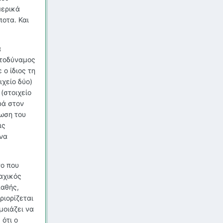
μερικά
ποτα. Και
α
ντοδύναμος
ο ίδιος τη
ιχείο δύο)
 (στοιχείο
ρά στον
λωση του
ις
 να
νο που
ναχικός
παθής,
ριορίζεται
μοιάζει να
ότι ο