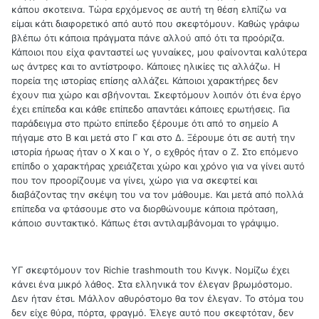
κάπου σκοτεινα. Τώρα ερχόμενος σε αυτή τη θέση ελπίζω να
είμαι κάτι διαφορετικό από αυτό που σκεφτόμουν. Καθώς γράφω
βλέπω ότι κάποια πράγματα πάνε αλλού από ότι τα προόριζα.
Κάποιοι που είχα φανταστεί ως γυναίκες, μου φαίνονται καλύτερα
ως άντρες και το αντίστροφο. Κάποιες ηλικίες τις αλλάζω. Η
πορεία της ιστορίας επίσης αλλάζει. Κάποιοι χαρακτήρες δεν
έχουν πια χώρο και σβήνονται. Σκεφτόμουν λοιπόν ότι ένα έργο
έχει επίπεδα και κάθε επίπεδο απαντάει κάποιες ερωτήσεις. Για
παράδειγμα στο πρώτο επίπεδο ξέρουμε ότι από το σημείο Α
πήγαμε στο Β και μετά στο Γ και στο Δ. Ξέρουμε ότι σε αυτή την
ιστορία ήρωας ήταν ο Χ και ο Υ, ο εχθρός ήταν ο Ζ. Στο επόμενο
επίπδο ο χαρακτήρας χρειάζεται χώρο και χρόνο για να γίνει αυτό
που τον προορίζουμε να γίνει, χώρο για να σκεφτεί και
διαβάζοντας την σκέψη του να τον μάθουμε. Και μετά από πολλά
επίπεδα να φτάσουμε στο να διορθώνουμε κάποια πρόταση,
κάποιο συντακτικό. Κάπως έτσι αντιλαμβάνομαι το γράψιμο.
ΥΓ σκεφτόμουν τον Richie trashmouth του Κινγκ. Νομίζω έχει
κάνει ένα μικρό λάθος. Στα ελληνικά τον έλεγαν βρωμόστομο.
Δεν ήταν έτσι. Μάλλον αθυρόστομο θα τον έλεγαν. Το στόμα του
δεν είχε θύρα, πόρτα, φραγμό. Έλεγε αυτό που σκεφτόταν, δεν