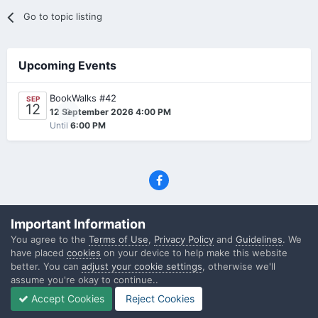
Go to topic listing
Upcoming Events
BookWalks #42
SEP
12
0
12 September 2026 4:00 PM
Until
6:00 PM
Privacy Policy
Contact Us
Cookies
Important Information
(C) SFF.gr, All rights reserved
You agree to the
Terms of Use
,
Privacy Policy
and
Guidelines
. We
Powered by Invision Community
have placed
cookies
on your device to help make this website
better. You can
adjust your cookie settings
, otherwise we'll
assume you're okay to continue..
Accept Cookies
Reject Cookies