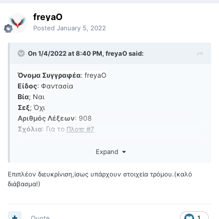
freyaO
Posted
January 5, 2022
On 1/4/2022 at 8:40 PM, freyaO said:
Όνομα Συγγραφέα
: freyaO
Είδος
: Φαντασία
Βία
; Ναι
Σεξ
; Όχι
Αριθμός Λέξεων
: 908
Σχόλια
: Για το
Πλοτς #7
Expand
plots.docx
13.67 kB · 7 downloads
Επιπλέον διευκρίνιση,ίσως υπάρχουν στοιχεία τρόμου.(καλό
διάβασμα!)
Quote
1