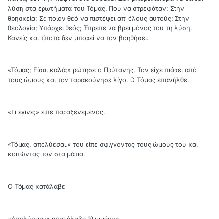
λύση στα ερωτήματα του Τόμας. Που να στρεφόταν; Στην
θρησκεία; Σε ποιον θεό να πιστέψει απ’ όλους αυτούς; Στην
θεολογία; Υπάρχει θεός; Έπρεπε να βρει μόνος του τη λύση.
Κανείς και τίποτα δεν μπορεί να τον βοηθήσει.
«Τόμας; Είσαι καλά;» ρώτησε ο Πρύτανης. Τον είχε πιάσει από
τους ώμους και τον ταρακούνησε λίγο. Ο Τόμας επανήλθε.
«Τι έγινε;» είπε παραξενεμένος.
«Τόμας, απολύεσαι,» του είπε σφίγγοντας τους ώμους του και
κοιτώντας τον στα μάτια.
Ο Τόμας κατάλαβε.
«Απολύομαι;» επανέλαβε θλιμμένος.