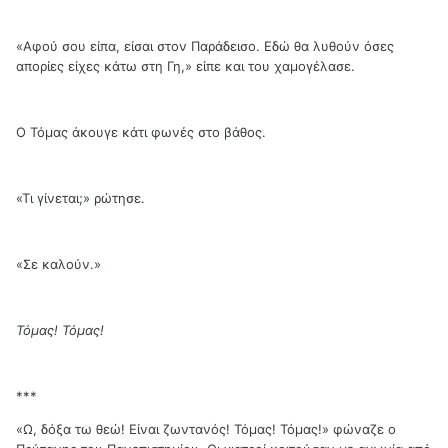
«Αφού σου είπα, είσαι στον Παράδεισο. Εδώ θα λυθούν όσες
απορίες είχες κάτω στη Γη,» είπε και του χαμογέλασε.
Ο Τόμας άκουγε κάτι φωνές στο βάθος.
«Τι γίνεται;» ρώτησε.
«Σε καλούν.»
Τόμας! Τόμας!
***
«Ω, δόξα τω θεώ! Είναι ζωντανός! Τόμας! Τόμας!» φώναζε ο