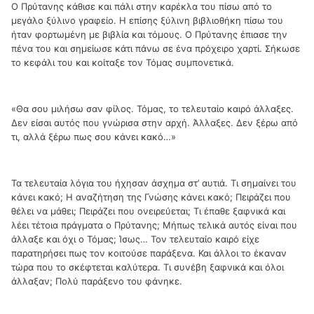
Ο Πρύτανης κάθισε και πάλι στην καρέκλα του πίσω από το
μεγάλο ξύλινο γραφείο. Η επίσης ξύλινη βιβλιοθήκη πίσω του
ήταν φορτωμένη με βιβλία και τόμους. Ο Πρύτανης έπιασε την
πένα του και σημείωσε κάτι πάνω σε ένα πρόχειρο χαρτί. Σήκωσε
το κεφάλι του και κοίταξε τον Τόμας συμπονετικά.
«Θα σου μιλήσω σαν φίλος. Τόμας, το τελευταίο καιρό άλλαξες.
Δεν είσαι αυτός που γνώρισα στην αρχή. Άλλαξες. Δεν ξέρω από
τι, αλλά ξέρω πως σου κάνει κακό…»
Τα τελευταία λόγια του ήχησαν άσχημα στ’ αυτιά. Τι σημαίνει του
κάνει κακό; Η αναζήτηση της Γνώσης κάνει κακό; Πειράζει που
θέλει να μάθει; Πειράζει που ονειρεύεται; Τι έπαθε ξαφνικά και
λέει τέτοια πράγματα ο Πρύτανης; Μήπως τελικά αυτός είναι που
άλλαξε και όχι ο Τόμας; Ίσως… Τον τελευταίο καιρό είχε
παρατηρήσει πως τον κοιτούσε παράξενα. Και άλλοι το έκαναν
τώρα που το σκέφτεται καλύτερα. Τι συνέβη ξαφνικά και όλοι
άλλαξαν; Πολύ παράξενο του φάνηκε.