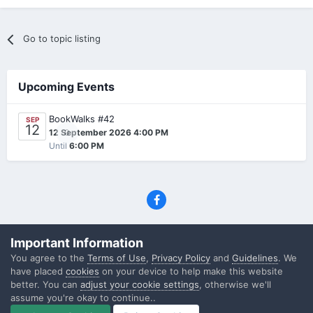
Go to topic listing
Upcoming Events
BookWalks #42
SEP
12
0
12 September 2026 4:00 PM
Until
6:00 PM
Privacy Policy
Contact Us
Cookies
Important Information
(C) SFF.gr, All rights reserved
You agree to the
Terms of Use
,
Privacy Policy
and
Guidelines
. We
Powered by Invision Community
have placed
cookies
on your device to help make this website
better. You can
adjust your cookie settings
, otherwise we'll
assume you're okay to continue..