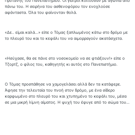
Πρύτανης του Πανεπιστημίου. Οι γιατροί κοιτούσαν με αγωνία από
πάνω του. Η σειρήνα του ασθενοφόρου τον ενοχλούσε
αφάνταστα. Όλα του φαίνονταν θολά.
«Δε.. είμαι καλά…» είπε ο Τόμας ξαπλωμένος κάτω στο δρόμο με
το πλευρό του και το κεφάλι του να αιμορραγούν ακατάσχετα.
«Ησύχασε, θα σε πάνε στο νοσοκομείο να σε φτιάξουν!» είπε ο
Τζορτζ, ο φίλος του, καθηγητής κι αυτός στο Πανεπιστήμιο.
Ο Τόμας προσπάθησε να χαμογελάσει αλλά δεν τα κατάφερε.
Άφησε την τελευταία του πνοή στον δρόμο, με ένα σίδερο
καρφωμένο στο πλευρό του και χτυπημένο το κεφάλι του, μέσα
σε μια μικρή λίμνη αίματος. Η ψυχή του έφυγε από το σώμα του…