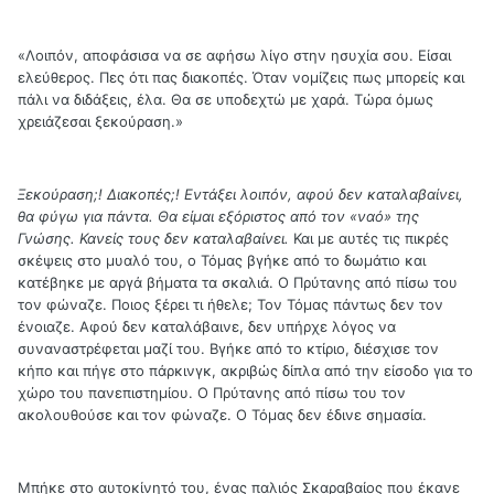
«Λοιπόν, αποφάσισα να σε αφήσω λίγο στην ησυχία σου. Είσαι
ελεύθερος. Πες ότι πας διακοπές. Όταν νομίζεις πως μπορείς και
πάλι να διδάξεις, έλα. Θα σε υποδεχτώ με χαρά. Τώρα όμως
χρειάζεσαι ξεκούραση.»
Ξεκούραση;! Διακοπές;! Εντάξει λοιπόν, αφού δεν καταλαβαίνει,
θα φύγω για πάντα. Θα είμαι εξόριστος από τον «ναό» της
Γνώσης. Κανείς τους δεν καταλαβαίνει.
Και με αυτές τις πικρές
σκέψεις στο μυαλό του, ο Τόμας βγήκε από το δωμάτιο και
κατέβηκε με αργά βήματα τα σκαλιά. Ο Πρύτανης από πίσω του
τον φώναζε. Ποιος ξέρει τι ήθελε; Τον Τόμας πάντως δεν τον
ένοιαζε. Αφού δεν καταλάβαινε, δεν υπήρχε λόγος να
συναναστρέφεται μαζί του. Βγήκε από το κτίριο, διέσχισε τον
κήπο και πήγε στο πάρκινγκ, ακριβώς δίπλα από την είσοδο για το
χώρο του πανεπιστημίου. Ο Πρύτανης από πίσω του τον
ακολουθούσε και τον φώναζε. Ο Τόμας δεν έδινε σημασία.
Μπήκε στο αυτοκίνητό του, ένας παλιός Σκαραβαίος που έκανε