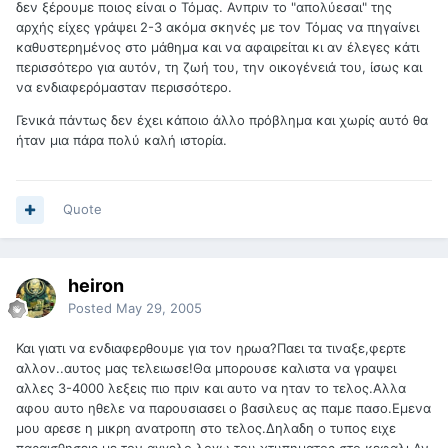
δεν ξέρουμε ποιος είναι ο Τόμας. Ανπριν το "απολύεσαι" της
αρχής είχες γράψει 2-3 ακόμα σκηνές με τον Τόμας να πηγαίνει
καθυστερημένος στο μάθημα και να αφαιρείται κι αν έλεγες κάτι
περισσότερο για αυτόν, τη ζωή του, την οικογένειά του, ίσως και
να ενδιαφερόμασταν περισσότερο.
Γενικά πάντως δεν έχει κάποιο άλλο πρόβλημα και χωρίς αυτό θα
ήταν μια πάρα πολύ καλή ιστορία.
Quote
heiron
Posted
May 29, 2005
Και γιατι να ενδιαφερθουμε για τον ηρωα?Παει τα τιναξε,φερτε
αλλον..αυτος μας τελειωσε!Θα μπορουσε καλιστα να γραψει
αλλες 3-4000 λεξεις πιο πριν και αυτο να ηταν το τελος.Αλλα
αφου αυτο ηθελε να παρουσιασει ο βασιλευς ας παμε πασο.Εμενα
μου αρεσε η μικρη ανατροπη στο τελος.Δηλαδη ο τυπος ειχε