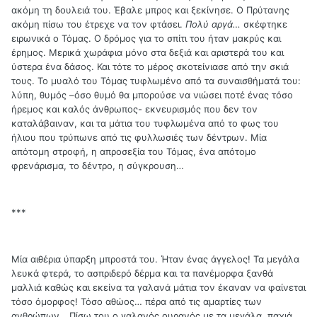
ακόμη τη δουλειά του. Έβαλε μπρος και ξεκίνησε. Ο Πρύτανης
ακόμη πίσω του έτρεχε να τον φτάσει.
Πολύ αργά…
σκέφτηκε
ειρωνικά ο Τόμας. Ο δρόμος για το σπίτι του ήταν μακρύς και
έρημος. Μερικά χωράφια μόνο στα δεξιά και αριστερά του και
ύστερα ένα δάσος. Και τότε το μέρος σκοτείνιασε από την σκιά
τους. Το μυαλό του Τόμας τυφλωμένο από τα συναισθήματά του:
λύπη, θυμός –όσο θυμό θα μπορούσε να νιώσει ποτέ ένας τόσο
ήρεμος και καλός άνθρωπος- εκνευρισμός που δεν τον
καταλάβαιναν, και τα μάτια του τυφλωμένα από το φως του
ήλιου που τρύπωνε από τις φυλλωσιές των δέντρων. Μία
απότομη στροφή, η απροσεξία του Τόμας, ένα απότομο
φρενάρισμα, το δέντρο, η σύγκρουση…
***
Μία αιθέρια ύπαρξη μπροστά του. Ήταν ένας άγγελος! Τα μεγάλα
λευκά φτερά, το ασπριδερό δέρμα και τα πανέμορφα ξανθά
μαλλιά καθώς και εκείνα τα γαλανά μάτια τον έκαναν να φαίνεται
τόσο όμορφος! Τόσο αθώος… πέρα από τις αμαρτίες των
ανθρώπων… Πίσω του ο γαλανός ουρανός με τα μεγάλα, παχιά