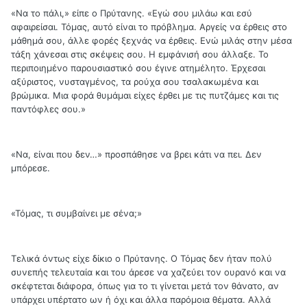
«Να το πάλι,» είπε ο Πρύτανης. «Εγώ σου μιλάω και εσύ
αφαιρείσαι. Τόμας, αυτό είναι το πρόβλημα. Αργείς να έρθεις στο
μάθημά σου, άλλε φορές ξεχνάς να έρθεις. Ενώ μιλάς στην μέσα
τάξη χάνεσαι στις σκέψεις σου. Η εμφάνισή σου άλλαξε. Το
περιποιημένο παρουσιαστικό σου έγινε ατημέλητο. Έρχεσαι
αξύριστος, νυσταγμένος, τα ρούχα σου τσαλακωμένα και
βρώμικα. Μια φορά θυμάμαι είχες έρθει με τις πυτζάμες και τις
παντόφλες σου.»
«Να, είναι που δεν…» προσπάθησε να βρει κάτι να πει. Δεν
μπόρεσε.
«Τόμας, τι συμβαίνει με σένα;»
Τελικά όντως είχε δίκιο ο Πρύτανης. Ο Τόμας δεν ήταν πολύ
συνεπής τελευταία και του άρεσε να χαζεύει τον ουρανό και να
σκέφτεται διάφορα, όπως για το τι γίνεται μετά τον θάνατο, αν
υπάρχει υπέρτατο ων ή όχι και άλλα παρόμοια θέματα. Αλλά