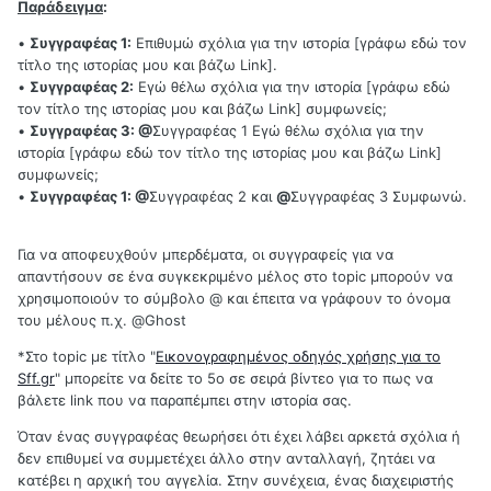
Παράδειγμα
:
•
Συγγραφέας 1:
Επιθυμώ σχόλια για την ιστορία [γράφω εδώ τον
τίτλο της ιστορίας μου και βάζω Link].
•
Συγγραφέας 2:
Εγώ θέλω σχόλια για την ιστορία [γράφω εδώ
τον τίτλο της ιστορίας μου και βάζω Link] συμφωνείς;
•
Συγγραφέας 3: @
Συγγραφέας 1 Εγώ θέλω σχόλια για την
ιστορία [γράφω εδώ τον τίτλο της ιστορίας μου και βάζω Link]
συμφωνείς;
•
Συγγραφέας 1: @
Συγγραφέας 2 και
@
Συγγραφέας 3 Συμφωνώ.
Για να αποφευχθούν μπερδέματα, οι συγγραφείς για να
απαντήσουν σε ένα συγκεκριμένο μέλος στο topic μπορούν να
χρησιμοποιούν το σύμβολο @ και έπειτα να γράφουν το όνομα
του μέλους π.χ.
@Ghost
*Στο topic με τίτλο "
Εικονογραφημένος οδηγός χρήσης για το
Sff.gr
" μπορείτε να δείτε το 5ο σε σειρά βίντεο για το πως να
βάλετε link που να παραπέμπει στην ιστορία σας.
Όταν ένας συγγραφέας θεωρήσει ότι έχει λάβει αρκετά σχόλια ή
δεν επιθυμεί να συμμετέχει άλλο στην ανταλλαγή, ζητάει να
κατέβει η αρχική του αγγελία. Στην συνέχεια, ένας διαχειριστής