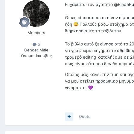
Ευχαριστώ τον αγαπητό
@BladeRu
Όπως είπα και σε εκείνον είμαι μ
ήδη
Πολλούς βάζω στοίχημα ότι
😅
διήρκησε αυτό το ταξίδι του.
Members
Το βιβλίο αυτό ξεκίνησε από το 20
5
Gender:
Male
να γράφουμε διηγήματα κάθε βδομ
Όνομα:
Ιάκωβος
τρομερό editing καταλήξαμε σε 21 
πως είναι κάτι που δεν θα περιμέ
Όποιος μας κάνει την τιμή και αγο
να μου στείλει προσωπικό μήνυμα
γινόμαστε.
💜
Quote