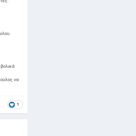
τες.
υλου.
 βολικά
πουλος να
1