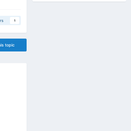
rs
1
is topic