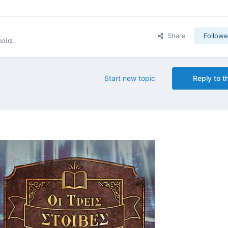
Share
Followe
ασία
Start new topic
Reply to th