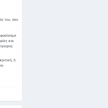
ύς του, όσο
ποφασίσαμε
ρίες και
σίγουρος
κριτική, ή
οι