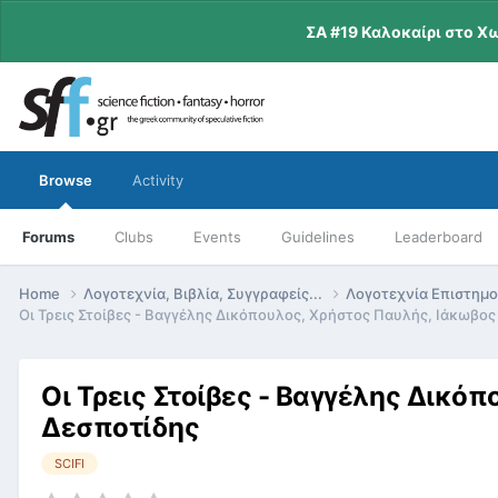
ΣΑ #19 Καλοκαίρι στο Χ
Browse
Activity
Forums
Clubs
Events
Guidelines
Leaderboard
Home
Λογοτεχνία, Βιβλία, Συγγραφείς...
Λογοτεχνία Επιστημ
Οι Τρεις Στοίβες - Βαγγέλης Δικόπουλος, Χρήστος Παυλής, Ιάκωβο
Οι Τρεις Στοίβες - Βαγγέλης Δικό
Δεσποτίδης
SCIFI