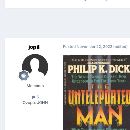
jopil
Posted
November 22, 2022
(edited)
Members
5
Όνομα:
JOHN