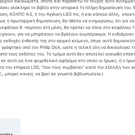
πάρχουν δικαιώματα, οπότε και παραθέτω το τεύχος αυτό συνημμέ
βάσει ολόκληρο το βιβλίο στην ιστορικά 1η πλήρη δημοσίευσή του. 
οση, ΚΟΛΠΟ Α.Ε, ή την Αγγλική LIES Inc, ή και κάποια άλλη, επεκ
όπως η πρωταρχική δημοσίευση, θα ήθελα να ενημερώσω, ότι για να
φάλαιο 8 -περίπου στη μέση, θα πρέπει να πάνε στο κεφάλαιο 15
υνεχίσουν, για να μπορέσουν να βγάλουν συμπέρασμα. Η ενδιάμεση
 εκδοχές ένθεσής της στο αρχικό κείμενο, όπως αυτό δημοσιεύτ
γράφτηκε από τον Philip Dick, ωστε η τελική ύλη να δικαιολογεί 
 από τους εκδότες του. Το τμήμα αυτό δεν αποτελεί ουσιώδη επέκ
 σε αυτό ώς ένα ψυχεδελικό αφήγημα στο οποίο οι ήρωες, ή ο ήρω
ό την επήρεια LSD, "που τους συμβαίνει" κατά την εξέλιξη των 
, μπορεί κανείς να βρεί σε γνωστά βιβλιοπωλεία.)