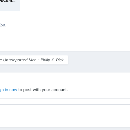
FANTASTIC_Magazine_v13-n12_DECEMBER-1964_THE-UNTELEPORTED-MAN_Philip-Dick.pdf
ίου.
e Unteleported Man - Philip K. Dick
gn in now
to post with your account.