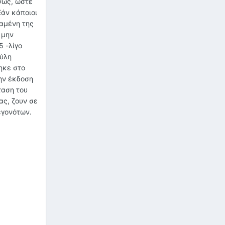
νως, ώστε
Εάν κάποιοι
ταμένη της
 μην
 -λίγο
 ύλη
ηκε στο
την έκδοση
ταση του
ας, ζουν σε
γεγονότων.