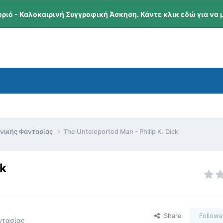
ωριό - Καλοκαιρινή Συγγραφική Άσκηση. Κάντε κλικ εδώ για να 
ονικής Φαντασίας
The Unteleported Man - Philip K. Dick
ck
Share
Followe
ντασίας