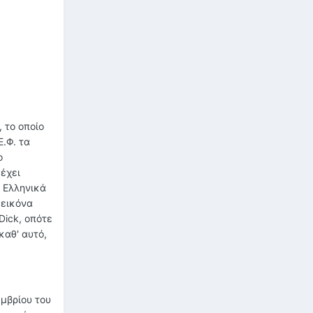
 το οποίο
.Φ. τα
ο
 έχει
α Ελληνικά
 εικόνα
Dick, οπότε
καθ' αυτό,
μβρίου του