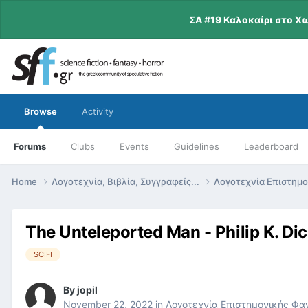
ΣΑ #19 Καλοκαίρι στο Χ
Browse
Activity
Forums
Clubs
Events
Guidelines
Leaderboard
Home
Λογοτεχνία, Βιβλία, Συγγραφείς...
Λογοτεχνία Επιστημ
The Unteleported Man - Philip K. Di
SCIFI
By
jopil
November 22, 2022
in
Λογοτεχνία Επιστημονικής Φα