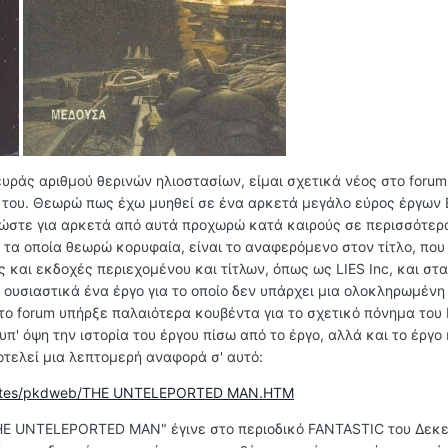
ευράς αριθμού θερινών ηλιοστασίων, είμαι σχετικά νέος στο forum,
 του. Θεωρώ πως έχω μυηθεί σε ένα αρκετά μεγάλο εύρος έργων Ε
 ώστε για αρκετά από αυτά προχωρώ κατά καιρούς σε περισσότερ
 τα οποία θεωρώ κορυφαία, είναι το αναφερόμενο στον τίτλο, που
 και εκδοχές περιεχομένου και τίτλων, όπως ως LIES Inc, και στ
υσιαστικά ένα έργο για το οποίο δεν υπάρχει μια ολοκληρωμένη
το forum υπήρξε παλαιότερα κουβέντα για το σχετικό πόνημα του 
' όψη την ιστορία του έργου πίσω από το έργο, αλλά και το έργο 
οτελεί μια λεπτομερή αναφορά σ' αυτό:
websites/pkdweb/THE UNTELEPORTED MAN.HTM
HE UNTELEPORTED MAN" έγινε στο περιοδικό FANTASTIC του Δεκε