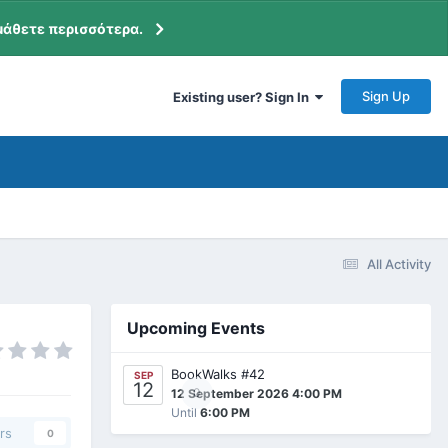
μάθετε περισσότερα.
Sign Up
Existing user? Sign In
All Activity
Upcoming Events
BookWalks #42
SEP
12
0
12 September 2026 4:00 PM
Until
6:00 PM
rs
0