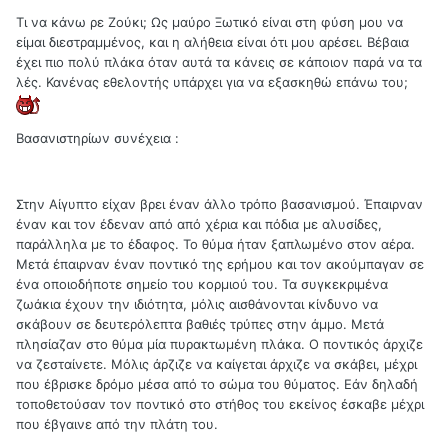
Τι να κάνω ρε Ζούκι; Ως μαύρο Ξωτικό είναι στη φύση μου να
είμαι διεστραμμένος, και η αλήθεια είναι ότι μου αρέσει. Βέβαια
έχει πιο πολύ πλάκα όταν αυτά τα κάνεις σε κάποιον παρά να τα
λές. Κανένας εθελοντής υπάρχει για να εξασκηθώ επάνω του;
Βασανιστηρίων συνέχεια :
Στην Αίγυπτο είχαν βρει έναν άλλο τρόπο βασανισμού. Έπαιρναν
έναν και τον έδεναν από από χέρια και πόδια με αλυσίδες,
παράλληλα με το έδαφος. Το θύμα ήταν ξαπλωμένο στον αέρα.
Μετά έπαιρναν έναν ποντικό της ερήμου και τον ακούμπαγαν σε
ένα οποιοδήποτε σημείο του κορμιού του. Τα συγκεκριμένα
ζωάκια έχουν την ιδιότητα, μόλις αισθάνονται κίνδυνο να
σκάβουν σε δευτερόλεπτα βαθιές τρύπες στην άμμο. Μετά
πλησίαζαν στο θύμα μία πυρακτωμένη πλάκα. Ο ποντικός άρχιζε
να ζεσταίνετε. Μόλις άρζιζε να καίγεται άρχιζε να σκάβει, μέχρι
που έβρισκε δρόμο μέσα από το σώμα του θύματος. Εάν δηλαδή
τοποθετούσαν τον ποντικό στο στήθος του εκείνος έσκαβε μέχρι
που έβγαινε από την πλάτη του.