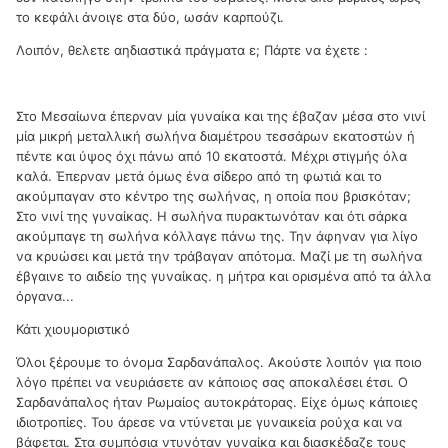
το κεφάλι άνοιγε στα δύο, ωσάν καρπούζι.
Λοιπόν, θελετε αηδιαστικά πράγματα ε; Πάρτε να έχετε :
Στο Μεσαίωνα έπερναν μία γυναίκα και της έβαζαν μέσα στο νινί
μία μικρή μεταλλική σωλήνα διαμέτρου τεσσάρων εκατοστών ή
πέντε και ύψος όχι πάνω από 10 εκατοστά. Μέχρι στιγμής όλα
καλά. Έπερναν μετά όμως ένα σίδερο από τη φωτιά και το
ακούμπαγαν στο κέντρο της σωλήνας, η οποία που βρισκόταν;
Στο νινί της γυναίκας. Η σωλήνα πυρακτωνόταν και ότι σάρκα
ακούμπαγε τη σωλήνα κόλλαγε πάνω της. Την άφηναν για λίγο
να κρυώσει και μετά την τράβαγαν απότομα. Μαζί με τη σωλήνα
έβγαινε το αιδείο της γυναίκας. η μήτρα και ορισμένα από τα άλλα
όργανα...
Κάτι χιουμοριστικό
Όλοι ξέρουμε το όνομα Σαρδανάπαλος. Ακούστε λοιπόν για ποιο
λόγο πρέπει να νευριάσετε αν κάποιος σας αποκαλέσει έτσι. Ο
Σαρδανάπαλος ήταν Ρωμαίος αυτοκράτορας. Είχε όμως κάποιες
ιδιοτροπίες. Του άρεσε να ντύνεται με γυναικεία ρούχα και να
βάφεται. Στα συμπόσια ντυνόταν γυναίκα και διασκέδαζε τους