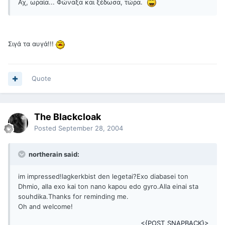
Αχ, ωραία... Φώναξα και ξέδωσα, τώρα.
Σιγά τα αυγά!!!
Quote
The Blackcloak
Posted
September 28, 2004
northerain said:
im impressed!lagkerkbist den legetai?Exo diabasei ton
Dhmio, alla exo kai ton nano kapou edo gyro.Alla einai sta
souhdika.Thanks for reminding me.
Oh and welcome!
<{POST_SNAPBACK}>