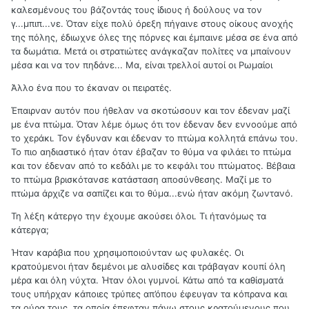
καλεσμένους του βάζοντάς τους ίδιους ή δούλους να τον
γ...μπιπ...νε. Όταν είχε πολύ όρεξη πήγαινε στους οίκους ανοχής
της πόλης, έδιωχνε όλες της πόρνες και έμπαινε μέσα σε ένα από
τα δωμάτια. Μετά οι στρατιώτες ανάγκαζαν πολίτες να μπαίνουν
μέσα και να τον πηδάνε... Μα, είναι τρελλοί αυτοί οι Ρωμαίοι
Άλλο ένα που το έκαναν οι πειρατές.
Έπαιρναν αυτόν που ήθελαν να σκοτώσουν και τον έδεναν μαζί
με ένα πτώμα. Όταν λέμε όμως ότι τον έδεναν δεν εννοούμε από
το χεράκι. Τον έγδυναν και έδεναν το πτώμα κολλητά επάνω του.
Το πιο αηδιαστικό ήταν όταν έβαζαν το θύμα να φιλάει το πτώμα
και τον έδεναν από το κεδάλι με το κεφάλι του πτώματος. Βέβαια
το πτώμα βρισκότανσε κατάσταση αποσύνθεσης. Μαζί με το
πτώμα άρχιζε να σαπίζει και το θύμα...ενώ ήταν ακόμη ζωντανό.
Τη λέξη κάτεργο την έχουμε ακούσει όλοι. Τι ήτανόμως τα
κάτεργα;
Ήταν καράβια που χρησιμοποιούνταν ως φυλακές. Οι
κρατούμενοι ήταν δεμένοι με αλυσίδες και τράβαγαν κουπί όλη
μέρα και όλη νύχτα. Ήταν όλοι γυμνοί. Κάτω από τα καθίσματά
τους υπήρχαν κάποιες τρύπες απ’όπου έφευγαν τα κόπρανα και
τα ούρα τους, τα οποία έπεφταν πάνω στους κρατούμενους που