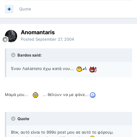
Quote
Anomantaris
Posted
September 27, 2004
Bardos said:
Έναν Λαλίστατο έχω κατά νου...
Μαμά μου...
... θέλουν να με φάνε...
Quote
Btw, αυτό είναι το 999ο post μου σε αυτό το φόρουμ.