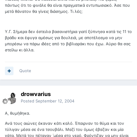
πάντως ότι το φινάλε θα είναι πραγματικά εντυπωσιακό. Άσε που
μετά θάνατον θα γίνεις διάσημος. Τι λές;
Υ.Γ. Σήμερα δεν έστειλα βασανιστήρια γιατί ξύπνησα κατά τις 11 το
βράδυ και έφυγα αμέσως για δουλειά, με αποτέλεσμα να μην
μπορέσω να πάρω ιδέες από το βιβλιαράκι που έχω. Αύριο θα σας
στείλω κι άλλα.
Quote
drowvarius
Posted
September 12, 2004
Α, θυμήθηκα.
Ανά τους αιώνες έκαναν κάτι καλό. Έπαιρναν το θύμα και τον
τύλιγαν μέσα σε ένα τσουβάλι. Μαζί του όμως έβαζαν και μία
γάτα. Μετά τον πέταγαν ΄μέσα στο νερό. Φρόντιζαν να μην είναι