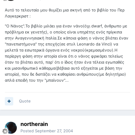
Αυτό το τελευταίο μου θυμίζει μια σκηνή από το βιβλίο του Περ
Λαγκερκριστ :
"Ο Νάνος".Το βιβλίο μιλάει για έναν νάνο(όχι dwarf, άνθρωπο με
πρόβλημα εκ γενετής), ο οποίος είναι υπηρέτης ενός πρίγκιπα
στην Αναγεννησιακή Ιταλία.Σε κάποια φάση ο νάνος βλέπει έναν
"πανεπιστήμονα" της εποχής(σε στυλ Leonardo da Vinci) να
μελετά τα εσωτερικά όργανα ενός νεκρού(κρεμασμένου).Η
περίεργη φάση στην ιστορία είναι ότι ο νάνος φρικάρει τελείως
όταν το βλέπει αυτό, παρ' ότι ο ίδιος ήταν ένα τέλεια εγωπαθές
και μισανθρωπικό κάθαρμα(βέβαια αυτό εξηγείται με βάση την
ιστορία), που δε διστάζει να καθαρίσει ανθρώπους(με δηλητήριο)
απλά επειδή του την "μπαίνουν"...
Quote
northerain
Posted
September 27, 2004