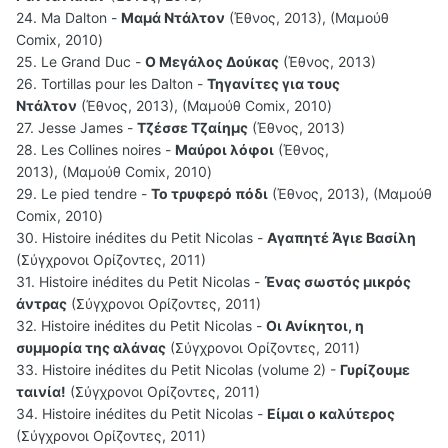
24. Ma Dalton -
Μαμά Ντάλτον
(Έθνος, 2013), (Μαμούθ
Comix, 2010)
25. Le Grand Duc -
Ο Μεγάλος Δούκας
(Έθνος, 2013)
26. Tortillas pour les Dalton -
Τηγανίτες για τους
Ντάλτον
(Έθνος, 2013), (Μαμούθ Comix, 2010)
27. Jesse James -
Τζέσσε Τζαίημς
(Έθνος, 2013)
28. Les Collines noires -
Μαύροι λόφοι
(Έθνος,
2013), (Μαμούθ Comix, 2010)
29. Le pied tendre -
Το τρυφερό πόδι
(Έθνος, 2013), (Μαμούθ
Comix, 2010)
30. Histoire inédites du Petit Nicolas -
Αγαπητέ Άγιε Βασίλη
(Σύγχρονοι Ορίζοντες, 2011)
31. Histoire inédites du Petit Nicolas -
Ένας σωστός μικρός
άντρας
(Σύγχρονοι Ορίζοντες, 2011)
32. Histoire inédites du Petit Nicolas -
Οι Ανίκητοι, η
συμμορία της αλάνας
(Σύγχρονοι Ορίζοντες, 2011)
33. Histoire inédites du Petit Nicolas (volume 2) -
Γυρίζουμε
ταινία!
(Σύγχρονοι Ορίζοντες, 2011)
34. Histoire inédites du Petit Nicolas -
Είμαι ο καλύτερος
(Σύγχρονοι Ορίζοντες, 2011)