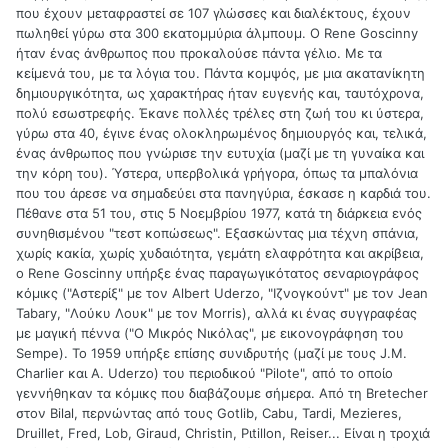
που έχουν μεταφραστεί σε 107 γλώσσες και διαλέκτους, έχουν
πωληθεί γύρω στα 300 εκατομμύρια άλμπουμ. Ο Rene Goscinny
ήταν ένας άνθρωπος που προκαλούσε πάντα γέλιο. Με τα
κείμενά του, με τα λόγια του. Πάντα κομψός, με μια ακατανίκητη
δημιουργικότητα, ως χαρακτήρας ήταν ευγενής και, ταυτόχρονα,
πολύ εσωστρεφής. Έκανε πολλές τρέλες στη ζωή του κι ύστερα,
γύρω στα 40, έγινε ένας ολοκληρωμένος δημιουργός και, τελικά,
ένας άνθρωπος που γνώρισε την ευτυχία (μαζί με τη γυναίκα και
την κόρη του). Ύστερα, υπερβολικά γρήγορα, όπως τα μπαλόνια
που του άρεσε να σημαδεύει στα πανηγύρια, έσκασε η καρδιά του.
Πέθανε στα 51 του, στις 5 Νοεμβρίου 1977, κατά τη διάρκεια ενός
συνηθισμένου "τεστ κοπώσεως". Εξασκώντας μια τέχνη σπάνια,
χωρίς κακία, χωρίς χυδαιότητα, γεμάτη ελαφρότητα και ακρίβεια,
o Rene Goscinny υπήρξε ένας παραγωγικότατος σεναριογράφος
κόμικς ("Αστερίξ" με τον Albert Uderzo, "Ιζνογκούντ" με τον Jean
Tabary, "Λούκυ Λουκ" με τον Morris), αλλά κι ένας συγγραφέας
με μαγική πέννα ("Ο Μικρός Νικόλας", με εικονογράφηση του
Sempe). Το 1959 υπήρξε επίσης συνιδρυτής (μαζί με τους J.M.
Charlier και A. Uderzo) του περιοδικού "Pilote", από το οποίο
γεννήθηκαν τα κόμικς που διαβάζουμε σήμερα. Από τη Bretecher
στον Bilal, περνώντας από τους Gotlib, Cabu, Tardi, Mezieres,
Druillet, Fred, Lob, Giraud, Christin, Pιtillon, Reiser... Είναι η τροχιά