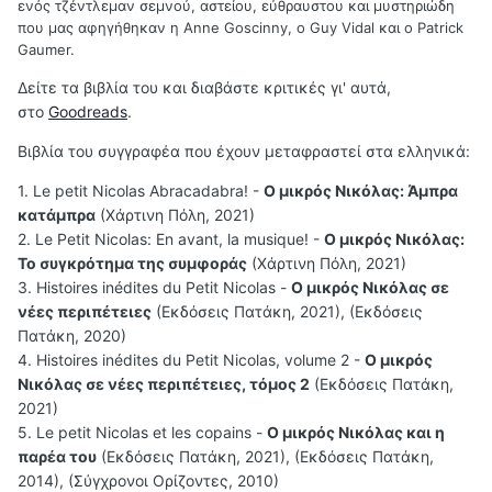
ενός τζέντλεμαν σεμνού, αστείου, εύθραυστου και μυστηριώδη
που μας αφηγήθηκαν η Anne Goscinny, o Guy Vidal και ο Patrick
Gaumer.
Δείτε τα βιβλία του και διαβάστε κριτικές γι' αυτά,
στο
Goodreads
.
Βιβλία του συγγραφέα που έχουν μεταφραστεί στα ελληνικά:
1. Le petit Nicolas Abracadabra! -
Ο μικρός Νικόλας: Άμπρα
κατάμπρα
(Χάρτινη Πόλη, 2021)
2. Le Petit Nicolas: En avant, la musique! -
Ο μικρός Νικόλας:
Το συγκρότημα της συμφοράς
(Χάρτινη Πόλη, 2021)
3. Histoires inédites du Petit Nicolas -
Ο μικρός Νικόλας σε
νέες περιπέτειες
(Εκδόσεις Πατάκη, 2021), (Εκδόσεις
Πατάκη, 2020)
4. Histoires inédites du Petit Nicolas, volume 2 -
Ο μικρός
Νικόλας σε νέες περιπέτειες, τόμος 2
(Εκδόσεις Πατάκη,
2021)
5. Le petit Nicolas et les copains -
Ο μικρός Νικόλας και η
παρέα του
(Εκδόσεις Πατάκη, 2021), (Εκδόσεις Πατάκη,
2014), (Σύγχρονοι Ορίζοντες, 2010)