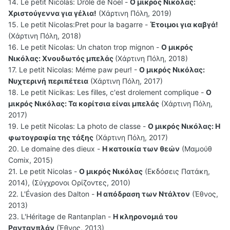
14. Le petit Nicolas: Drôle de Noël -
Ο μικρός Νικόλας:
Χριστούγεννα για γέλια!
(Χάρτινη Πόλη, 2019)
15. Le petit Nicolas:Pret pour la bagarre -
Έτοιμοι για καβγά!
(Χάρτινη Πόλη, 2018)
16. Le petit Nicolas: Un chaton trop mignon -
Ο μικρός
Νικόλας: Χνουδωτός μπελάς
(Χάρτινη Πόλη, 2018)
17. Le petit Nicolas: Méme paw peur! -
Ο μικρός Νικόλας:
Νυχτερινή περιπέτεια
(Χάρτινη Πόλη, 2017)
18. Le petit Nicikas: Les filles, c'est drolement complique -
Ο
μικρός Νικόλας: Τα κορίτσια είναι μπελάς
(Χάρτινη Πόλη,
2017)
19. Le petit Nicolas: La photo de classe -
Ο μικρός Νικόλας: Η
φωτογραφία της τάξης
(Χάρτινη Πόλη, 2017)
20. Le domaine des dieux -
Η κατοικία των θεών
(Μαμούθ
Comix, 2015)
21. Le petit Nicolas -
Ο μικρός Νικόλας
(Εκδόσεις Πατάκη,
2014), (Σύγχρονοι Ορίζοντες, 2010)
22. L'Évasion des Dalton -
Η απόδραση των Ντάλτον
(Έθνος,
2013)
23. L'Héritage de Rantanplan -
Η κληρονομιά του
Ραντανπλάν
(Έθνος, 2013)