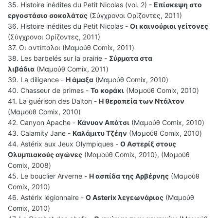
35. Histoire inédites du Petit Nicolas (vol. 2) -
Επίσκεψη στο
εργοστάσιο σοκολάτας
(Σύγχρονοι Ορίζοντες, 2011)
36. Histoire inédites du Petit Nicolas -
Οι καινούριοι γείτονες
(Σύγχρονοι Ορίζοντες, 2011)
37. Οι αντίπαλοι (Μαμούθ Comix, 2011)
38. Les barbelés sur la prairie -
Σύρματα στα
λιβάδια
(Μαμούθ Comix, 2011)
39. La diligence -
Η άμαξα
(Μαμούθ Comix, 2010)
40. Chasseur de primes -
Το κοράκι
(Μαμούθ Comix, 2010)
41. La guérison des Dalton -
Η θεραπεία των Ντάλτον
(Μαμούθ Comix, 2010)
42. Canyon Apache -
Κάνυον Απάτσι
(Μαμούθ Comix, 2010)
43. Calamity Jane -
Καλάμιτυ Τζέην
(Μαμούθ Comix, 2010)
44. Astérix aux Jeux Olympiques -
Ο Αστερίξ στους
Ολυμπιακούς αγώνες
(Μαμούθ Comix, 2010), (Μαμούθ
Comix, 2008)
45. Le bouclier Arverne -
Η ασπίδα της Αρβέρνης
(Μαμούθ
Comix, 2010)
46. Astérix légionnaire -
Ο Asterix λεγεωνάριος
(Μαμούθ
Comix, 2010)