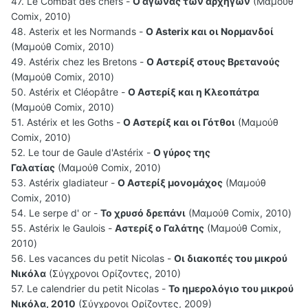
47. Le Combat des chefs -
Ο αγώνας των αρχηγών
(Μαμούθ
Comix, 2010)
48. Asterix et les Normands -
O Asterix και οι Νορμανδοί
(Μαμούθ Comix, 2010)
49. Astérix chez les Bretons -
Ο Αστερίξ στους Βρετανούς
(Μαμούθ Comix, 2010)
50. Astérix et Cléopâtre -
Ο Αστερίξ και η Κλεοπάτρα
(Μαμούθ Comix, 2010)
51. Astérix et les Goths -
Ο Αστερίξ και οι Γότθοι
(Μαμούθ
Comix, 2010)
52. Le tour de Gaule d'Astérix -
Ο γύρος της
Γαλατίας
(Μαμούθ Comix, 2010)
53. Astérix gladiateur -
Ο Αστερίξ μονομάχος
(Μαμούθ
Comix, 2010)
54. Le serpe d' or -
Το χρυσό δρεπάνι
(Μαμούθ Comix, 2010)
55. Astérix le Gaulois -
Αστερίξ ο Γαλάτης
(Μαμούθ Comix,
2010)
56. Les vacances du petit Nicolas -
Οι διακοπές του μικρού
Νικόλα
(Σύγχρονοι Ορίζοντες, 2010)
57. Le calendrier du petit Nicolas -
Το ημερολόγιο του μικρού
Νικόλα, 2010
(Σύγχρονοι Ορίζοντες, 2009)